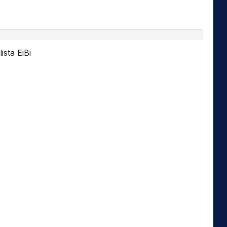
ista EiBi
Florida