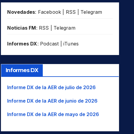
Novedades
:
Facebook
|
RSS
|
Telegram
Noticias FM
:
RSS
|
Telegram
Informes DX
:
Podcast
|
iTunes
Informes DX
Informe DX de la AER de julio de 2026
Informe DX de la AER de junio de 2026
Informe DX de la AER de mayo de 2026