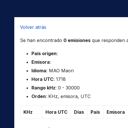
Volver atrás
Se han encontrado
0 emisiones
que responden a l
País origen
:
Emisora
:
Idioma
: MAO Maori
Hora UTC
: 1718
Rango kHz
: 0 - 30000
Orden
: KHz, emisora, UTC
KHz
Hora UTC
Días
País
Emisora