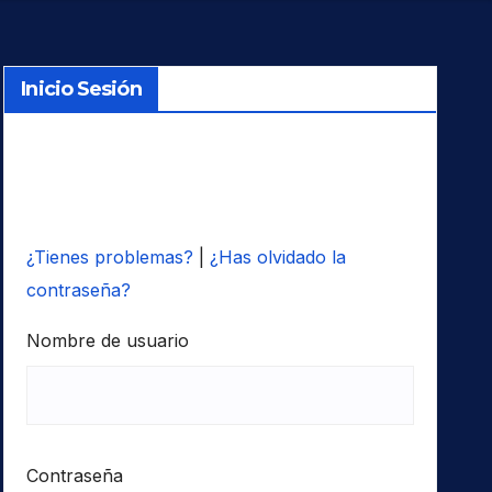
Inicio Sesión
¿Tienes problemas?
|
¿Has olvidado la
contraseña?
Nombre de usuario
Contraseña