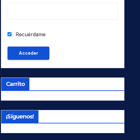
Recuérdame
Carrito
¡Síguenos!