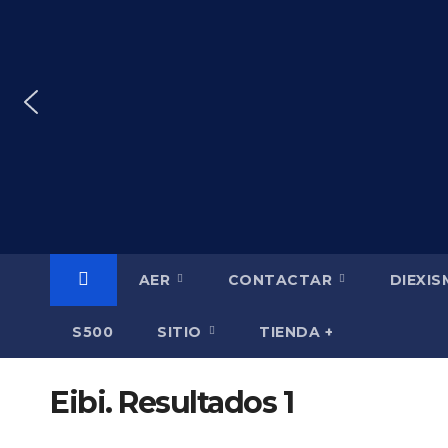
Saltar
al
contenido
AER
CONTACTAR
DIEXI
S500
SITIO
TIENDA +
Eibi. Resultados 1