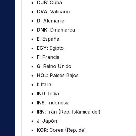
CUB
: Cuba
CVA
: Vaticano
D
: Alemania
DNK
: Dinamarca
E
: España
EGY
: Egipto
F
: Francia
G
: Reino Unido
HOL
: Países Bajos
I
: Italia
IND
: India
INS
: Indonesia
IRN
: Irán (Rep. Islámica del)
J
: Japón
KOR
: Corea (Rep. de)