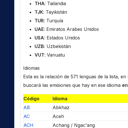
THA
: Tailandia
TJK
: Tayikistán
TUR
: Turquía
UAE
: Emiratos Arabes Unidos
USA
: Estados Unidos
UZB
: Uzbekistán
VUT
: Vanuatu
Idiomas
Esta es la relación de 571 lenguas de la lista, e
buscará las emisiones que hay en ese idioma
en
Código
Idioma
AB
Abkhaz
AC
Aceh
ACH
Achang / Ngac'ang