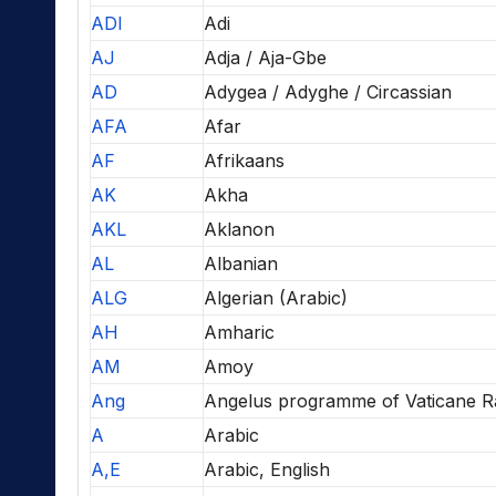
ADI
Adi
AJ
Adja / Aja-Gbe
AD
Adygea / Adyghe / Circassian
AFA
Afar
AF
Afrikaans
AK
Akha
AKL
Aklanon
AL
Albanian
ALG
Algerian (Arabic)
AH
Amharic
AM
Amoy
Ang
Angelus programme of Vaticane R
A
Arabic
A,E
Arabic, English