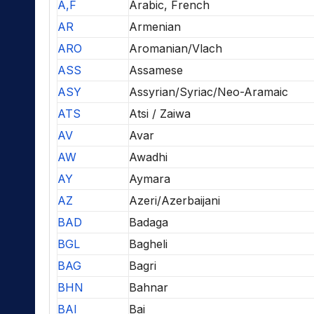
A,F
Arabic, French
AR
Armenian
ARO
Aromanian/Vlach
ASS
Assamese
ASY
Assyrian/Syriac/Neo-Aramaic
ATS
Atsi / Zaiwa
AV
Avar
AW
Awadhi
AY
Aymara
AZ
Azeri/Azerbaijani
BAD
Badaga
BGL
Bagheli
BAG
Bagri
BHN
Bahnar
BAI
Bai