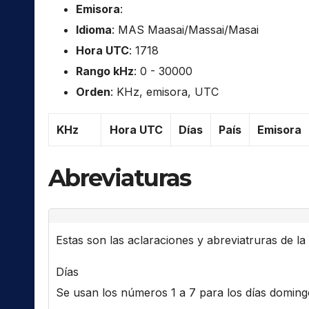
Emisora
:
Idioma
: MAS Maasai/Massai/Masai
Hora UTC
: 1718
Rango kHz
: 0 - 30000
Orden
: KHz, emisora, UTC
KHz
Hora UTC
Días
País
Emisora
Abreviaturas
Estas son las aclaraciones y abreviatruras de la l
Días
Se usan los números 1 a 7 para los días domingo 