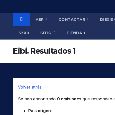
Saltar
al
contenido
AER
CONTACTAR
DIEXI
S500
SITIO
TIENDA +
Eibi. Resultados 1
Volver atrás
Se han encontrado
0 emisiones
que responden a l
País origen
: