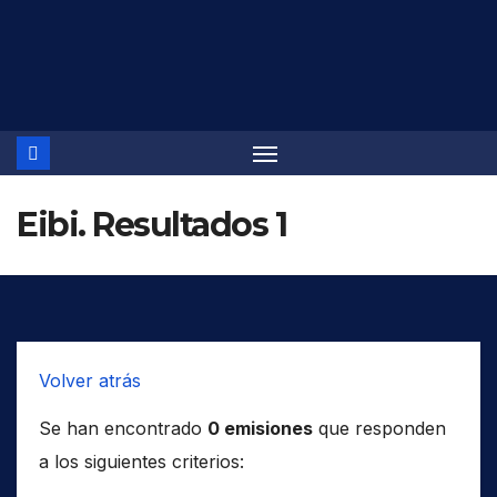
Saltar
al
contenido
Eibi. Resultados 1
Volver atrás
Se han encontrado
0 emisiones
que responden
a los siguientes criterios: