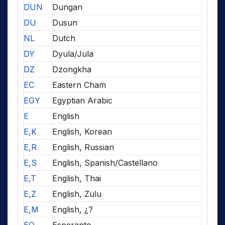
DUN
Dungan
DU
Dusun
NL
Dutch
DY
Dyula/Jula
DZ
Dzongkha
EC
Eastern Cham
EGY
Egyptian Arabic
E
English
E,K
English, Korean
E,R
English, Russian
E,S
English, Spanish/Castellano
E,T
English, Thai
E,Z
English, Zulu
E,M
English, ¿?