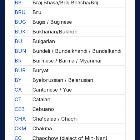
BB
Braj Bhasa/Braj Bhasha/Brij
BRU
Bru
BUG
Bugis / Buginese
BUK
Bukharian/Bukhori
BU
Bulgarian
BUN
Bundeli / Bundelkhandi / Bundelkandi
BR
Burmese / Barma / Myanmar
BUR
Buryat
BY
Byelorussian / Belarusian
CA
Cantonese / Yue
CT
Catalan
CEB
Cebuano
CHA
Cha'palaa / Chachi
CKM
Chakma
CC
Chaochow (dialect of Min-Nan)