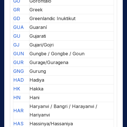
GO
Gorontalo
GR
Greek
GD
Greenlandic Inuktikut
GUA
Guaraní
GU
Gujarati
GJ
Gujari/Gojri
GUN
Gungbe / Gongbe / Goun
GUR
Gurage/Guragena
GNG
Gurung
HAD
Hadiya
HK
Hakka
HN
Hani
Haryanvi / Bangri / Harayanvi /
HAR
Hariyanvi
HAS
Hassinya/Hassaniya