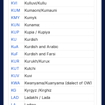
KVI
Kulluvi/Kullu
KUM
Kumaoni/Kumauni
KMY
Kumyk
KUN
Kunama:
KUP
Kupia / Kupiya
KU
Kurdish
KuA
Kurdish and Arabic
KuF
Kurdish and Farsi
KUR
Kurukh/Kurux
KUT
Kutchi
KUV
Kuvi
KWA
Kwanyama/Kuanyama (dialect of OW)
KG
Kyrgyz /Kirghiz
LAD
Ladakhi / Lada
LA
Ladino