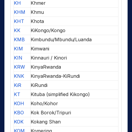
KH
Khmer
KHM
Khmu
KHT
Khota
KK
KiKongo/Kongo
KMB
Kimbundu/Mbundu/Luanda
KIM
Kimwani
KIN
Kinnauri / Kinori
KRW
KinyaRwanda
KNK
KinyaRwanda-KiRundi
KiR
KiRundi
KT
Kituba (simplified Kikongo)
KOH
Koho/Kohor
KBO
Kok Borok/Tripuri
KOK
Kokang Shan
KOM
Komering