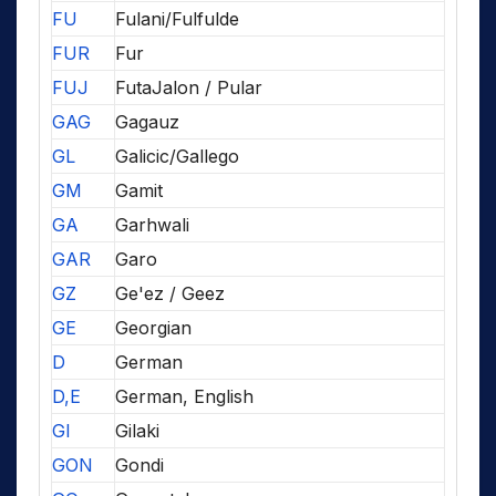
FU
Fulani/Fulfulde
FUR
Fur
FUJ
FutaJalon / Pular
GAG
Gagauz
GL
Galicic/Gallego
GM
Gamit
GA
Garhwali
GAR
Garo
GZ
Ge'ez / Geez
GE
Georgian
D
German
D,E
German, English
GI
Gilaki
GON
Gondi