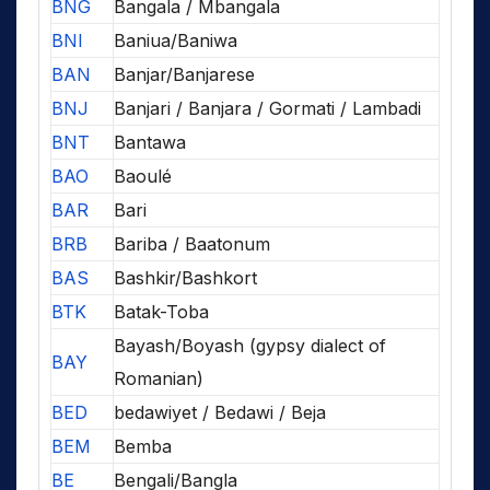
BNG
Bangala / Mbangala
BNI
Baniua/Baniwa
BAN
Banjar/Banjarese
BNJ
Banjari / Banjara / Gormati / Lambadi
BNT
Bantawa
BAO
Baoulé
BAR
Bari
BRB
Bariba / Baatonum
BAS
Bashkir/Bashkort
BTK
Batak-Toba
Bayash/Boyash (gypsy dialect of
BAY
Romanian)
BED
bedawiyet / Bedawi / Beja
BEM
Bemba
BE
Bengali/Bangla