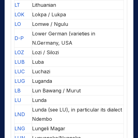
LT
Lithuanian
LOK
Lokpa / Lukpa
LO
Lomwe / Ngulu
Lower German (varieties in
D-P
N.Germany, USA
LOZ
Lozi / Silozi
LUB
Luba
LUC
Luchazi
LUG
Luganda
LB
Lun Bawang / Murut
LU
Lunda
Lunda (see LU), in particular its dialect
LND
Ndembo
LNG
Lungeli Magar