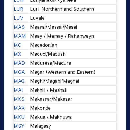
LUN
Lunyaneka/Nyaneka
LUR
Luri, Northern and Southern
LUV
Luvale
MAS
Maasai/Massai/Masai
MAM
Maay / Mamay / Rahanweyn
MC
Macedonian
MX
Macuxi/Macushi
MAD
Madurese/Madura
MGA
Magar (Western and Eastern)
MAG
Maghi/Magahi/Maghai
MAI
Maithili / Maithali
MKS
Makassar/Makasar
MAK
Makonde
MKU
Makua / Makhuwa
MSY
Malagasy