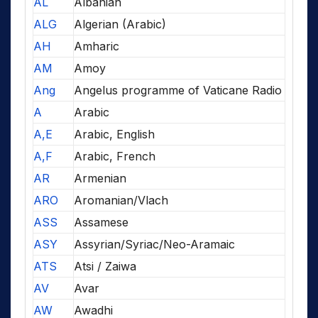
AL
Albanian
ALG
Algerian (Arabic)
AH
Amharic
AM
Amoy
Ang
Angelus programme of Vaticane Radio
A
Arabic
A,E
Arabic, English
A,F
Arabic, French
AR
Armenian
ARO
Aromanian/Vlach
ASS
Assamese
ASY
Assyrian/Syriac/Neo-Aramaic
ATS
Atsi / Zaiwa
AV
Avar
AW
Awadhi