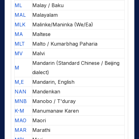
ML
Malay / Baku
MAL
Malayalam
MLK
Malinke/Maninka (We/Ea)
MA
Maltese
MLT
Malto / Kumarbhag Paharia
MV
Malvi
Mandarin (Standard Chinese / Beijing
M
dialect)
M,E
Mandarin, English
NAN
Mandenkan
MNB
Manobo / T'duray
K-M
Manumanaw Karen
MAO
Maori
MAR
Marathi