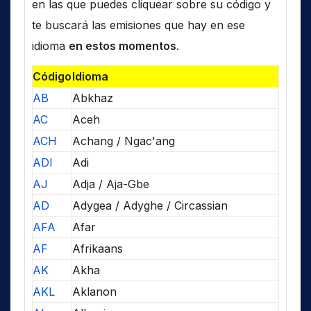
en las que puedes cliquear sobre su código y
te buscará las emisiones que hay en ese
idioma
en estos momentos
.
Código
Idioma
AB
Abkhaz
AC
Aceh
ACH
Achang / Ngac'ang
ADI
Adi
AJ
Adja / Aja-Gbe
AD
Adygea / Adyghe / Circassian
AFA
Afar
AF
Afrikaans
AK
Akha
AKL
Aklanon