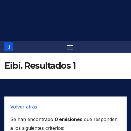
Saltar
al
contenido
Eibi. Resultados 1
Volver atrás
Se han encontrado
0 emisiones
que responden
a los siguientes criterios: