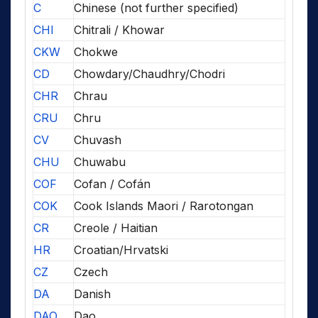
C
Chinese (not further specified)
CHI
Chitrali / Khowar
CKW
Chokwe
CD
Chowdary/Chaudhry/Chodri
CHR
Chrau
CRU
Chru
CV
Chuvash
CHU
Chuwabu
COF
Cofan / Cofán
COK
Cook Islands Maori / Rarotongan
CR
Creole / Haitian
HR
Croatian/Hrvatski
CZ
Czech
DA
Danish
DAO
Dao