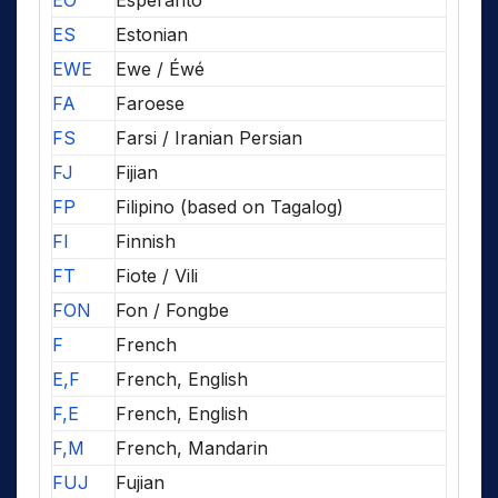
EO
Esperanto
ES
Estonian
EWE
Ewe / Éwé
FA
Faroese
FS
Farsi / Iranian Persian
FJ
Fijian
FP
Filipino (based on Tagalog)
FI
Finnish
FT
Fiote / Vili
FON
Fon / Fongbe
F
French
E,F
French, English
F,E
French, English
F,M
French, Mandarin
FUJ
Fujian