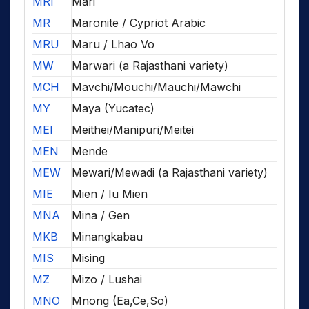
MRI
Mari
MR
Maronite / Cypriot Arabic
MRU
Maru / Lhao Vo
MW
Marwari (a Rajasthani variety)
MCH
Mavchi/Mouchi/Mauchi/Mawchi
MY
Maya (Yucatec)
MEI
Meithei/Manipuri/Meitei
MEN
Mende
MEW
Mewari/Mewadi (a Rajasthani variety)
MIE
Mien / Iu Mien
MNA
Mina / Gen
MKB
Minangkabau
MIS
Mising
MZ
Mizo / Lushai
MNO
Mnong (Ea,Ce,So)