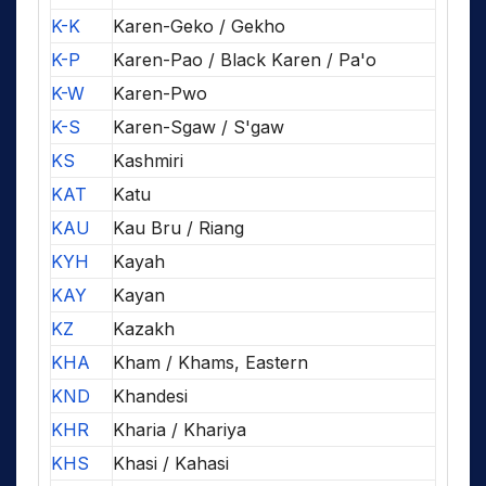
K-K
Karen-Geko / Gekho
K-P
Karen-Pao / Black Karen / Pa'o
K-W
Karen-Pwo
K-S
Karen-Sgaw / S'gaw
KS
Kashmiri
KAT
Katu
KAU
Kau Bru / Riang
KYH
Kayah
KAY
Kayan
KZ
Kazakh
KHA
Kham / Khams, Eastern
KND
Khandesi
KHR
Kharia / Khariya
KHS
Khasi / Kahasi