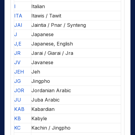
I
Italian
ITA
Itawis / Tawit
JAI
Jaintia / Pnar / Synteng
J
Japanese
J,E
Japanese, English
JR
Jarai / Giarai / Jra
JV
Javanese
JEH
Jeh
JG
Jingpho
JOR
Jordanian Arabic
JU
Juba Arabic
KAB
Kabardian
KB
Kabyle
KC
Kachin / Jingpho