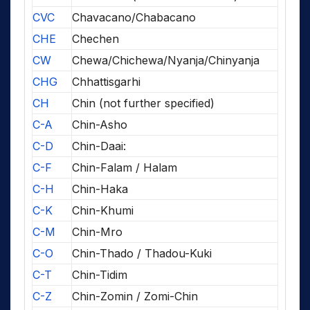
CVC
Chavacano/Chabacano
CHE
Chechen
CW
Chewa/Chichewa/Nyanja/Chinyanja
CHG
Chhattisgarhi
CH
Chin (not further specified)
C-A
Chin-Asho
C-D
Chin-Daai:
C-F
Chin-Falam / Halam
C-H
Chin-Haka
C-K
Chin-Khumi
C-M
Chin-Mro
C-O
Chin-Thado / Thadou-Kuki
C-T
Chin-Tidim
C-Z
Chin-Zomin / Zomi-Chin