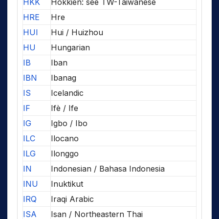
HKK
Hokkien: see TW-Taiwanese
HRE
Hre
HUI
Hui / Huizhou
HU
Hungarian
IB
Iban
IBN
Ibanag
IS
Icelandic
IF
Ifè / Ife
IG
Igbo / Ibo
ILC
Ilocano
ILG
Ilonggo
IN
Indonesian / Bahasa Indonesia
INU
Inuktikut
IRQ
Iraqi Arabic
ISA
Isan / Northeastern Thai