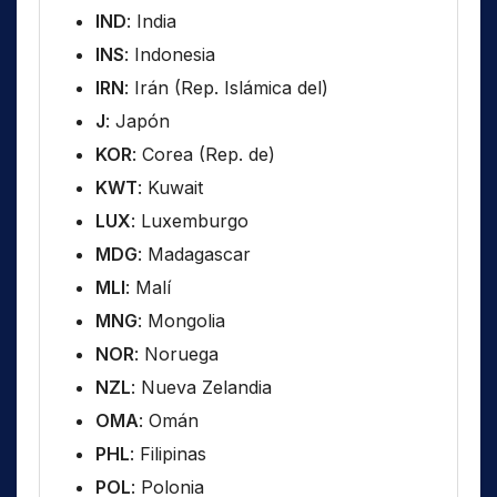
IND
: India
INS
: Indonesia
IRN
: Irán (Rep. Islámica del)
J
: Japón
KOR
: Corea (Rep. de)
KWT
: Kuwait
LUX
: Luxemburgo
MDG
: Madagascar
MLI
: Malí
MNG
: Mongolia
NOR
: Noruega
NZL
: Nueva Zelandia
OMA
: Omán
PHL
: Filipinas
POL
: Polonia