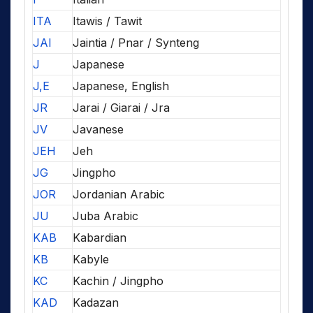
ITA
Itawis / Tawit
JAI
Jaintia / Pnar / Synteng
J
Japanese
J,E
Japanese, English
JR
Jarai / Giarai / Jra
JV
Javanese
JEH
Jeh
JG
Jingpho
JOR
Jordanian Arabic
JU
Juba Arabic
KAB
Kabardian
KB
Kabyle
KC
Kachin / Jingpho
KAD
Kadazan