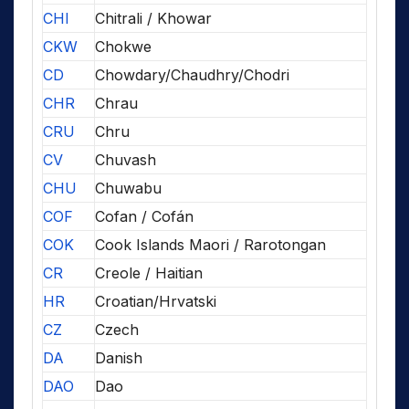
CHI
Chitrali / Khowar
CKW
Chokwe
CD
Chowdary/Chaudhry/Chodri
CHR
Chrau
CRU
Chru
CV
Chuvash
CHU
Chuwabu
COF
Cofan / Cofán
COK
Cook Islands Maori / Rarotongan
CR
Creole / Haitian
HR
Croatian/Hrvatski
CZ
Czech
DA
Danish
DAO
Dao