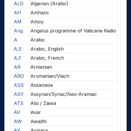
ALG
Algerian (Arabic)
AH
Amharic
AM
Amoy
Ang
Angelus programme of Vaticane Radio
A
Arabic
A,E
Arabic, English
A,F
Arabic, French
AR
Armenian
ARO
Aromanian/Vlach
ASS
Assamese
ASY
Assyrian/Syriac/Neo-Aramaic
ATS
Atsi / Zaiwa
AV
Avar
AW
Awadhi
AY
Aymara