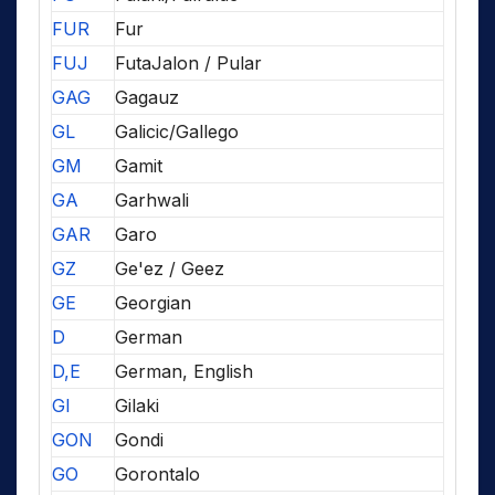
FUR
Fur
FUJ
FutaJalon / Pular
GAG
Gagauz
GL
Galicic/Gallego
GM
Gamit
GA
Garhwali
GAR
Garo
GZ
Ge'ez / Geez
GE
Georgian
D
German
D,E
German, English
GI
Gilaki
GON
Gondi
GO
Gorontalo