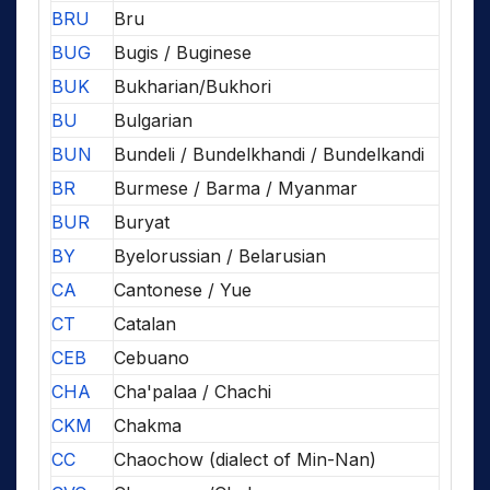
BRU
Bru
BUG
Bugis / Buginese
BUK
Bukharian/Bukhori
BU
Bulgarian
BUN
Bundeli / Bundelkhandi / Bundelkandi
BR
Burmese / Barma / Myanmar
BUR
Buryat
BY
Byelorussian / Belarusian
CA
Cantonese / Yue
CT
Catalan
CEB
Cebuano
CHA
Cha'palaa / Chachi
CKM
Chakma
CC
Chaochow (dialect of Min-Nan)