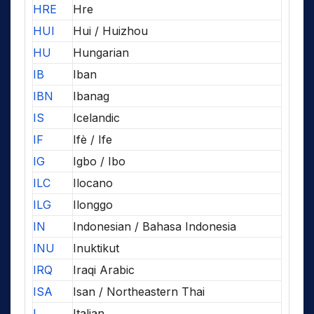
HRE
Hre
HUI
Hui / Huizhou
HU
Hungarian
IB
Iban
IBN
Ibanag
IS
Icelandic
IF
Ifè / Ife
IG
Igbo / Ibo
ILC
Ilocano
ILG
Ilonggo
IN
Indonesian / Bahasa Indonesia
INU
Inuktikut
IRQ
Iraqi Arabic
ISA
Isan / Northeastern Thai
I
Italian