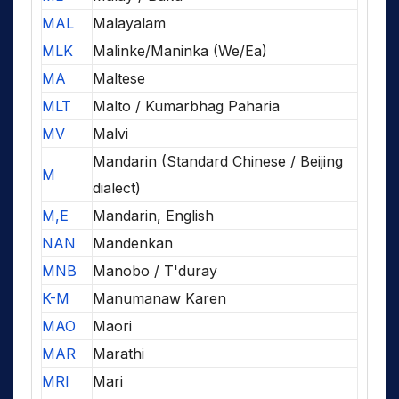
MAL
Malayalam
MLK
Malinke/Maninka (We/Ea)
MA
Maltese
MLT
Malto / Kumarbhag Paharia
MV
Malvi
Mandarin (Standard Chinese / Beijing
M
dialect)
M,E
Mandarin, English
NAN
Mandenkan
MNB
Manobo / T'duray
K-M
Manumanaw Karen
MAO
Maori
MAR
Marathi
MRI
Mari