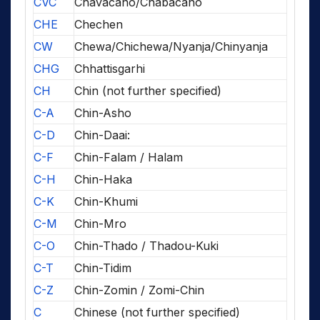
CVC
Chavacano/Chabacano
CHE
Chechen
CW
Chewa/Chichewa/Nyanja/Chinyanja
CHG
Chhattisgarhi
CH
Chin (not further specified)
C-A
Chin-Asho
C-D
Chin-Daai:
C-F
Chin-Falam / Halam
C-H
Chin-Haka
C-K
Chin-Khumi
C-M
Chin-Mro
C-O
Chin-Thado / Thadou-Kuki
C-T
Chin-Tidim
C-Z
Chin-Zomin / Zomi-Chin
C
Chinese (not further specified)