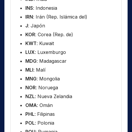
INS
: Indonesia
IRN
: Irán (Rep. Islámica del)
J
: Japón
KOR
: Corea (Rep. de)
KWT
: Kuwait
LUX
: Luxemburgo
MDG
: Madagascar
MLI
: Malí
MNG
: Mongolia
NOR
: Noruega
NZL
: Nueva Zelandia
OMA
: Omán
PHL
: Filipinas
POL
: Polonia
ROU
: Rumania