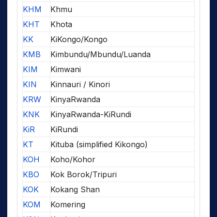
KHM
Khmu
KHT
Khota
KK
KiKongo/Kongo
KMB
Kimbundu/Mbundu/Luanda
KIM
Kimwani
KIN
Kinnauri / Kinori
KRW
KinyaRwanda
KNK
KinyaRwanda-KiRundi
KiR
KiRundi
KT
Kituba (simplified Kikongo)
KOH
Koho/Kohor
KBO
Kok Borok/Tripuri
KOK
Kokang Shan
KOM
Komering