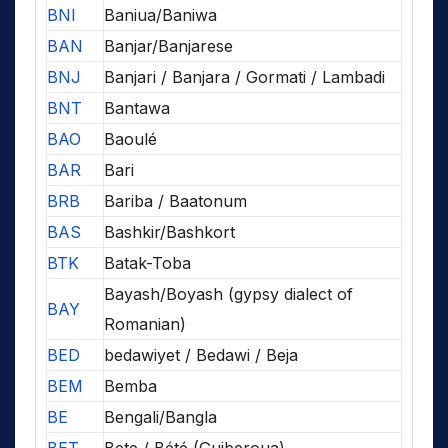
BNI
Baniua/Baniwa
BAN
Banjar/Banjarese
BNJ
Banjari / Banjara / Gormati / Lambadi
BNT
Bantawa
BAO
Baoulé
BAR
Bari
BRB
Bariba / Baatonum
BAS
Bashkir/Bashkort
BTK
Batak-Toba
Bayash/Boyash (gypsy dialect of
BAY
Romanian)
BED
bedawiyet / Bedawi / Beja
BEM
Bemba
BE
Bengali/Bangla
BET
Bete / Bété (Guiberoua)