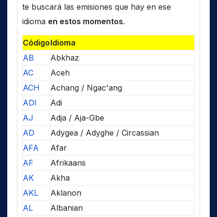
te buscará las emisiones que hay en ese
idioma
en estos momentos
.
Código
Idioma
AB
Abkhaz
AC
Aceh
ACH
Achang / Ngac'ang
ADI
Adi
AJ
Adja / Aja-Gbe
AD
Adygea / Adyghe / Circassian
AFA
Afar
AF
Afrikaans
AK
Akha
AKL
Aklanon
AL
Albanian