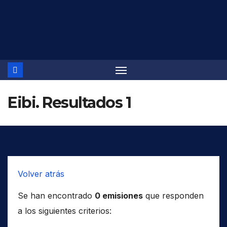
Saltar
al
contenido
Eibi. Resultados 1
Volver atrás
Se han encontrado
0 emisiones
que responden
a los siguientes criterios: