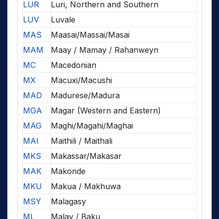
LUR
Luri, Northern and Southern
LUV
Luvale
MAS
Maasai/Massai/Masai
MAM
Maay / Mamay / Rahanweyn
MC
Macedonian
MX
Macuxi/Macushi
MAD
Madurese/Madura
MGA
Magar (Western and Eastern)
MAG
Maghi/Magahi/Maghai
MAI
Maithili / Maithali
MKS
Makassar/Makasar
MAK
Makonde
MKU
Makua / Makhuwa
MSY
Malagasy
ML
Malay / Baku