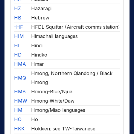
HZ
Hazaragi
HB
Hebrew
-HF
HFDL Squitter (Aircraft comms station)
HIM
Himachali languages
HI
Hindi
HD
Hindko
HMA
Hmar
Hmong, Northern Qiandong / Black
HMQ
Hmong
HMB
Hmong-Blue/Njua
HMW
Hmong-White/Daw
HM
Hmong/Miao languages
HO
Ho
HKK
Hokkien: see TW-Taiwanese