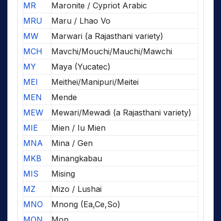
MR
Maronite / Cypriot Arabic
MRU
Maru / Lhao Vo
MW
Marwari (a Rajasthani variety)
MCH
Mavchi/Mouchi/Mauchi/Mawchi
MY
Maya (Yucatec)
MEI
Meithei/Manipuri/Meitei
MEN
Mende
MEW
Mewari/Mewadi (a Rajasthani variety)
MIE
Mien / Iu Mien
MNA
Mina / Gen
MKB
Minangkabau
MIS
Mising
MZ
Mizo / Lushai
MNO
Mnong (Ea,Ce,So)
MON
Mon