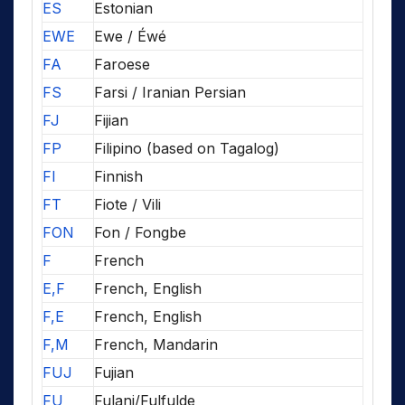
ES
Estonian
EWE
Ewe / Éwé
FA
Faroese
FS
Farsi / Iranian Persian
FJ
Fijian
FP
Filipino (based on Tagalog)
FI
Finnish
FT
Fiote / Vili
FON
Fon / Fongbe
F
French
E,F
French, English
F,E
French, English
F,M
French, Mandarin
FUJ
Fujian
FU
Fulani/Fulfulde