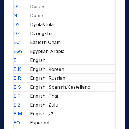
DU
Dusun
NL
Dutch
DY
Dyula/Jula
DZ
Dzongkha
EC
Eastern Cham
EGY
Egyptian Arabic
E
English
E,K
English, Korean
E,R
English, Russian
E,S
English, Spanish/Castellano
E,T
English, Thai
E,Z
English, Zulu
E,M
English, ¿?
EO
Esperanto