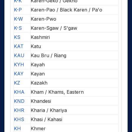
K-K
Karen-Geko / Gekho
K-P
Karen-Pao / Black Karen / Pa'o
K-W
Karen-Pwo
K-S
Karen-Sgaw / S'gaw
KS
Kashmiri
KAT
Katu
KAU
Kau Bru / Riang
KYH
Kayah
KAY
Kayan
KZ
Kazakh
KHA
Kham / Khams, Eastern
KND
Khandesi
KHR
Kharia / Khariya
KHS
Khasi / Kahasi
KH
Khmer