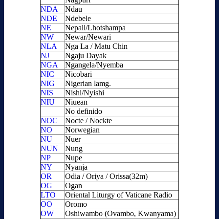
NDA
Ndau
NDE
Ndebele
NE
Nepali/Lhotshampa
NW
Newar/Newari
NLA
Nga La / Matu Chin
NJ
Ngaju Dayak
NGA
Ngangela/Nyemba
NIC
Nicobari
NIG
Nigerian lamg.
NIS
Nishi/Nyishi
NIU
Niuean
No definido
NOC
Nocte / Nockte
NO
Norwegian
NU
Nuer
NUN
Nung
NP
Nupe
NY
Nyanja
OR
Odia / Oriya / Orissa(32m)
OG
Ogan
LTO
Oriental Liturgy of Vaticane Radio
OO
Oromo
OW
Oshiwambo (Ovambo, Kwanyama)