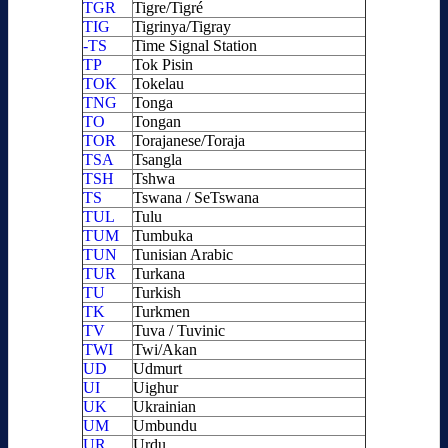
TGR
Tigre/Tigré
TIG
Tigrinya/Tigray
-TS
Time Signal Station
TP
Tok Pisin
TOK
Tokelau
TNG
Tonga
TO
Tongan
TOR
Torajanese/Toraja
TSA
Tsangla
TSH
Tshwa
TS
Tswana / SeTswana
TUL
Tulu
TUM
Tumbuka
TUN
Tunisian Arabic
TUR
Turkana
TU
Turkish
TK
Turkmen
TV
Tuva / Tuvinic
TWI
Twi/Akan
UD
Udmurt
UI
Uighur
UK
Ukrainian
UM
Umbundu
UR
Urdu