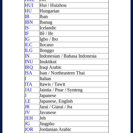
HUI
Hui / Huizhou
HU
Hungarian
IB
Iban
IBN
Ibanag
IS
Icelandic
IF
Ifè / Ife
IG
Igbo / Ibo
ILC
Ilocano
ILG
Ilonggo
IN
Indonesian / Bahasa Indonesia
INU
Inuktikut
IRQ
Iraqi Arabic
ISA
Isan / Northeastern Thai
I
Italian
ITA
Itawis / Tawit
JAI
Jaintia / Pnar / Synteng
J
Japanese
J,E
Japanese, English
JR
Jarai / Giarai / Jra
JV
Javanese
JEH
Jeh
JG
Jingpho
JOR
Jordanian Arabic