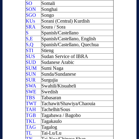
SO
Somali
SON
Songhai
SGO
Songo
KUs
Sorani (Central) Kurdish
SRA
Soura / Sora
S
Spanish/Castellano
S,E
Spanish/Castellano, English
S,Q
Spanish/Castellano, Quechua
STI
Stieng
SUS
Sudan Service of IBRA
SUD
Sudanese Arabic
SUM
Sumi Naga
SUN
Sunda/Sundanese
SUR
Surgujia
SWA
Swahili/Kisuaheli
SWE
Swedish
TBS
Tabasaran
TWT
Tachawit/Shawiya/Chaouia
TAH
Tachelhit/Sous
TGB
Tagabawa / Bagobo
TKL
Tagakaulo
TAG
Tagalog
TL
Tai-Lu/Lu
TN
Tai-Nua/Chinese Shan