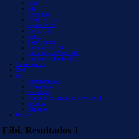
Aoki
EiBi
Cruce listas
España en OM
España en FM
Galería QSL
HFCC
Logs/escuchas
Radio-países AER
Radio-países/Códigos ITU
Radio-países/Prefijos ITU
Notizie Radio +
S500
Sitio
Agradecimientos
Áreas privadas
Aviso legal
Gestión datos personales y privacidad
miCuenta
¡Síguenos!
Tienda +
Eibi. Resultados 1