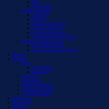
AER
Notizie Radio
Mandar novedades
El Dial (fm)
El Dial (i)
La lista España en FM
La lista Galería QSL
La lista Logs/escuchas
Los informes DX de la AER
Reportar escucha en OC de
Una emisión de REE
Uno de nuestros informes DX
Diexismo
Diplomas
Bases
Procedimiento
Radiopaíses
Clsificación
misDiplomas
Preguntas frecuentes
Solicitud de diploma
– Consulta diploma
El Dial (fm) +
Informes DX
Listas DX