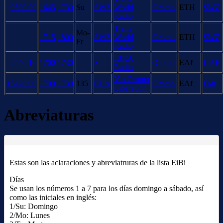
9500.00
1645
1730
Su
SWZ
World
Oromo
ETH
SWZ
Radio
Trans
Mo-
1715
1800
SWZ
World
Oromo
ETH
SWZ
Fr
Radio
IBRA
9540.10
1700
1730
S
Oromo
EAf
UAE
Radio
V.o.Oromo
15420.00
1700
1730
135
CLA
Oromo
EAf
D-n
Liberation
Abreviaturas
Estas son las aclaraciones y abreviatruras de la lista EiBi
Días
Se usan los números 1 a 7 para los días domingo a sábado, así
como las iniciales en inglés:
1/Su: Domingo
2/Mo: Lunes