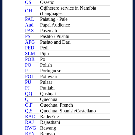
OS
Ossetic
Otjiherero service in Namibia
OH
(Languages
PAL
Palaung - Pale
Aud
Papal Audience
PAS
Pasemah
PS
Pashto / Pushtu
AFG
Pashto and Dari
PED
Pedi
SLM
Pijin
POR
Po
PO
Polish
P
Portuguese
POT
Pothwari
PU
Pulaar
PJ
Punjabi
QQ
Qashqai
Q
Quechua
Q,F
Quechua, French
Q,S
Quechua, Spanish/Castellano
RAD
Rade/Ede
RAJ
Rajasthani
RWG
Rawang
REN
Rengao