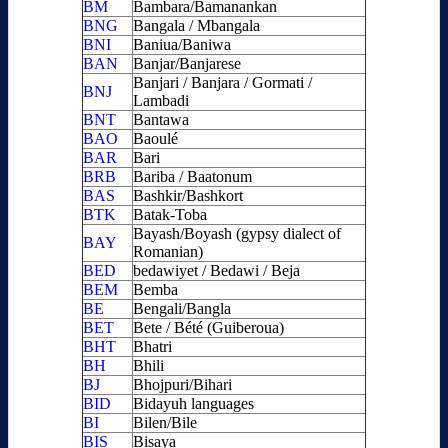
BM
Bambara/Bamanankan
BNG
Bangala / Mbangala
BNI
Baniua/Baniwa
BAN
Banjar/Banjarese
Banjari / Banjara / Gormati /
BNJ
Lambadi
BNT
Bantawa
BAO
Baoulé
BAR
Bari
BRB
Bariba / Baatonum
BAS
Bashkir/Bashkort
BTK
Batak-Toba
Bayash/Boyash (gypsy dialect of
BAY
Romanian)
BED
bedawiyet / Bedawi / Beja
BEM
Bemba
BE
Bengali/Bangla
BET
Bete / Bété (Guiberoua)
BHT
Bhatri
BH
Bhili
BJ
Bhojpuri/Bihari
BID
Bidayuh languages
BI
Bilen/Bile
BIS
Bisaya