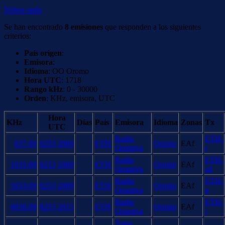
Volver atrás
Se han encontrado
8 emisiones
que responden a los siguientes
criterios:
País origen
:
Emisora
:
Idioma
: OO Oromo
Hora UTC
: 1718
Rango kHz
: 0 - 30000
Orden
: KHz, emisora, UTC
Hora
KHz
Días
País
Emisora
Idioma
Zonas
Tx
UTC
Radio
ETH-
837.00
0253
2000
ETH
Oromo
EAf
Oromiya
r
Radio
ETH-
1035.00
0253
2000
ETH
Oromo
EAf
Oromiya
ad
Radio
ETH-
1053.00
0253
2000
ETH
Oromo
EAf
Oromiya
n
Radio
ETH-
6030.00
0253
2015
ETH
Oromo
EAf
Oromiya
j
Trans