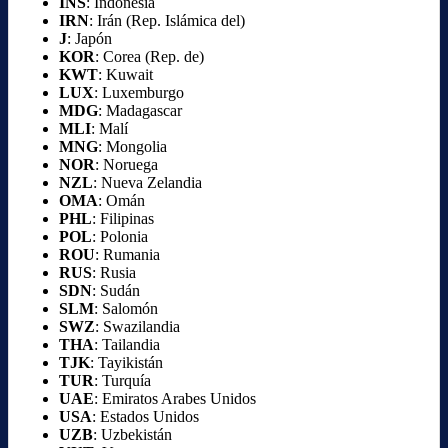
INS
: Indonesia
IRN
: Irán (Rep. Islámica del)
J
: Japón
KOR
: Corea (Rep. de)
KWT
: Kuwait
LUX
: Luxemburgo
MDG
: Madagascar
MLI
: Malí
MNG
: Mongolia
NOR
: Noruega
NZL
: Nueva Zelandia
OMA
: Omán
PHL
: Filipinas
POL
: Polonia
ROU
: Rumania
RUS
: Rusia
SDN
: Sudán
SLM
: Salomón
SWZ
: Swazilandia
THA
: Tailandia
TJK
: Tayikistán
TUR
: Turquía
UAE
: Emiratos Arabes Unidos
USA
: Estados Unidos
UZB
: Uzbekistán