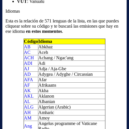
VUT
: Vanuatu
Idiomas
Esta es la relación de 571 lenguas de la lista, en las que puedes
cliquear sobre su código y te buscará las emisiones que hay en
ese idioma
en estos momentos
.
Código
Idioma
AB
Abkhaz
AC
Aceh
ACH
Achang / Ngac'ang
ADI
Adi
AJ
Adja / Aja-Gbe
AD
Adygea / Adyghe / Circassian
AFA
Afar
AF
Afrikaans
AK
Akha
AKL
Aklanon
AL
Albanian
ALG
Algerian (Arabic)
AH
Amharic
AM
Amoy
Angelus programme of Vaticane
Ang
Radio