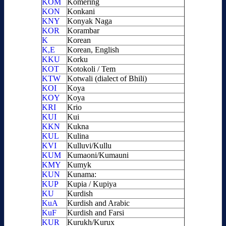
KOM
Komering
KON
Konkani
KNY
Konyak Naga
KOR
Korambar
K
Korean
K,E
Korean, English
KKU
Korku
KOT
Kotokoli / Tem
KTW
Kotwali (dialect of Bhili)
KOI
Koya
KOY
Koya
KRI
Krio
KUI
Kui
KKN
Kukna
KUL
Kulina
KVI
Kulluvi/Kullu
KUM
Kumaoni/Kumauni
KMY
Kumyk
KUN
Kunama:
KUP
Kupia / Kupiya
KU
Kurdish
KuA
Kurdish and Arabic
KuF
Kurdish and Farsi
KUR
Kurukh/Kurux