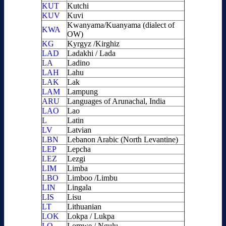
KUT
Kutchi
KUV
Kuvi
Kwanyama/Kuanyama (dialect of
KWA
OW)
KG
Kyrgyz /Kirghiz
LAD
Ladakhi / Lada
LA
Ladino
LAH
Lahu
LAK
Lak
LAM
Lampung
ARU
Languages of Arunachal, India
LAO
Lao
L
Latin
LV
Latvian
LBN
Lebanon Arabic (North Levantine)
LEP
Lepcha
LEZ
Lezgi
LIM
Limba
LBO
Limboo /Limbu
LIN
Lingala
LIS
Lisu
LT
Lithuanian
LOK
Lokpa / Lukpa
LO
Lomwe / Ngulu