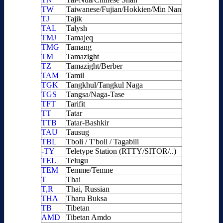
TW
Taiwanese/Fujian/Hokkien/Min Nan
TJ
Tajik
TAL
Talysh
TMJ
Tamajeq
TMG
Tamang
TM
Tamazight
TZ
Tamazight/Berber
TAM
Tamil
TGK
Tangkhul/Tangkul Naga
TGS
Tangsa/Naga-Tase
TFT
Tarifit
TT
Tatar
TTB
Tatar-Bashkir
TAU
Tausug
TBL
Tboli / T'boli / Tagabili
-TY
Teletype Station (RTTY/SITOR/..)
TEL
Telugu
TEM
Temme/Temne
T
Thai
T,R
Thai, Russian
THA
Tharu Buksa
TB
Tibetan
AMD
Tibetan Amdo