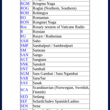
RGM
Rengma Naga
ROG
Roglai (Northern, Southern)
ROH
Rohingya
RO
Romanian
RON
Rongmei Naga
Ros
Rosary session of Vaticane Radio
R
Russian
RU
Rusyn / Ruthenian
SAH
Saho
SMP
Sambalpuri / Sambealpuri
SM
Samoan
SAN
Sango
SGT
Sangtam
SNK
Sanskrit
SNT
Santhali
SGM
Sara Gambai / Sara Ngambai
SAR
Sara/Sar
SAS
Sasak
Scandinavian (Norwegian, Swedish,
SCA
Finnish)
SED
Sedang
SEF
Sefardi/Judeo Spanish/Ladino
SEN
Sena