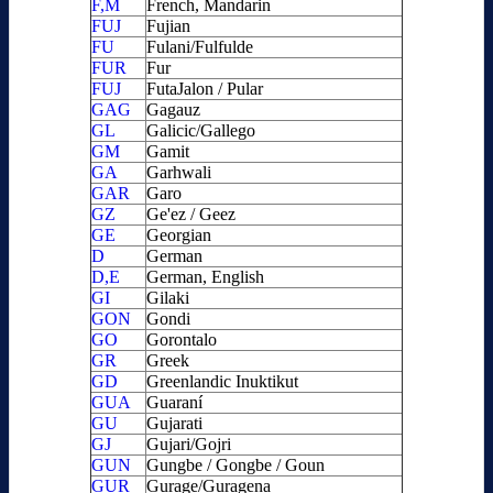
F,M
French, Mandarin
FUJ
Fujian
FU
Fulani/Fulfulde
FUR
Fur
FUJ
FutaJalon / Pular
GAG
Gagauz
GL
Galicic/Gallego
GM
Gamit
GA
Garhwali
GAR
Garo
GZ
Ge'ez / Geez
GE
Georgian
D
German
D,E
German, English
GI
Gilaki
GON
Gondi
GO
Gorontalo
GR
Greek
GD
Greenlandic Inuktikut
GUA
Guaraní
GU
Gujarati
GJ
Gujari/Gojri
GUN
Gungbe / Gongbe / Goun
GUR
Gurage/Guragena