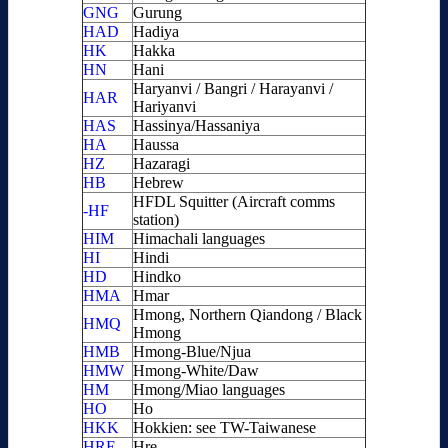
GNG
Gurung
HAD
Hadiya
HK
Hakka
HN
Hani
Haryanvi / Bangri / Harayanvi /
HAR
Hariyanvi
HAS
Hassinya/Hassaniya
HA
Haussa
HZ
Hazaragi
HB
Hebrew
HFDL Squitter (Aircraft comms
-HF
station)
HIM
Himachali languages
HI
Hindi
HD
Hindko
HMA
Hmar
Hmong, Northern Qiandong / Black
HMQ
Hmong
HMB
Hmong-Blue/Njua
HMW
Hmong-White/Daw
HM
Hmong/Miao languages
HO
Ho
HKK
Hokkien: see TW-Taiwanese
HRE
Hre