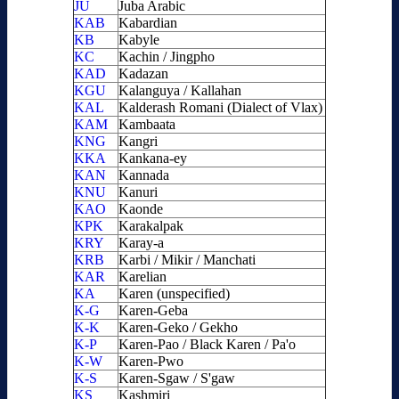
JU
Juba Arabic
KAB
Kabardian
KB
Kabyle
KC
Kachin / Jingpho
KAD
Kadazan
KGU
Kalanguya / Kallahan
KAL
Kalderash Romani (Dialect of Vlax)
KAM
Kambaata
KNG
Kangri
KKA
Kankana-ey
KAN
Kannada
KNU
Kanuri
KAO
Kaonde
KPK
Karakalpak
KRY
Karay-a
KRB
Karbi / Mikir / Manchati
KAR
Karelian
KA
Karen (unspecified)
K-G
Karen-Geba
K-K
Karen-Geko / Gekho
K-P
Karen-Pao / Black Karen / Pa'o
K-W
Karen-Pwo
K-S
Karen-Sgaw / S'gaw
KS
Kashmiri