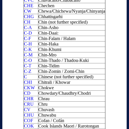
CVC
Chavacano/Chabacano
CHE
Chechen
CW
Chewa/Chichewa/Nyanja/Chinyanja
CHG
Chhattisgarhi
CH
Chin (not further specified)
C-A
Chin-Asho
C-D
Chin-Daai:
C-F
Chin-Falam / Halam
C-H
Chin-Haka
C-K
Chin-Khumi
C-M
Chin-Mro
C-O
Chin-Thado / Thadou-Kuki
C-T
Chin-Tidim
C-Z
Chin-Zomin / Zomi-Chin
C
Chinese (not further specified)
CHI
Chitrali / Khowar
CKW
Chokwe
CD
Chowdary/Chaudhry/Chodri
CHR
Chrau
CRU
Chru
CV
Chuvash
CHU
Chuwabu
COF
Cofan / Cofán
COK
Cook Islands Maori / Rarotongan