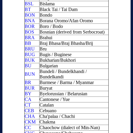
BSL
Bislama
BT
Black Tai / Tai Dam
BON
Bondo
BNA
Borana Oromo/Afan Oromo
BOR
Boro / Bodo
BOS
Bosnian (derived from Serbocroat)
BRA
Brahui
BB
Braj Bhasa/Braj Bhasha/Brij
BRU
Bru
BUG
Bugis / Buginese
BUK
Bukharian/Bukhori
BU
Bulgarian
Bundeli / Bundelkhandi /
BUN
Bundelkandi
BR
Burmese / Barma / Myanmar
BUR
Buryat
BY
Byelorussian / Belarusian
CA
Cantonese / Yue
CT
Catalan
CEB
Cebuano
CHA
Cha'palaa / Chachi
CKM
Chakma
CC
Chaochow (dialect of Min-Nan)