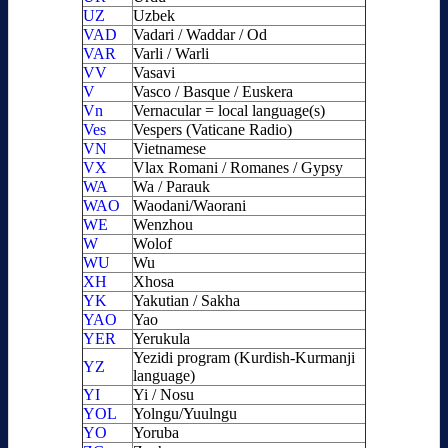
UZ
Uzbek
VAD
Vadari / Waddar / Od
VAR
Varli / Warli
VV
Vasavi
V
Vasco / Basque / Euskera
Vn
Vernacular = local language(s)
Ves
Vespers (Vaticane Radio)
VN
Vietnamese
VX
Vlax Romani / Romanes / Gypsy
WA
Wa / Parauk
WAO
Waodani/Waorani
WE
Wenzhou
W
Wolof
WU
Wu
XH
Xhosa
YK
Yakutian / Sakha
YAO
Yao
YER
Yerukula
Yezidi program (Kurdish-Kurmanji
YZ
language)
YI
Yi / Nosu
YOL
Yolngu/Yuulngu
YO
Yoruba