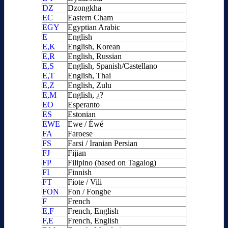
DZ
Dzongkha
EC
Eastern Cham
EGY
Egyptian Arabic
E
English
E,K
English, Korean
E,R
English, Russian
E,S
English, Spanish/Castellano
E,T
English, Thai
E,Z
English, Zulu
E,M
English, ¿?
EO
Esperanto
ES
Estonian
EWE
Ewe / Éwé
FA
Faroese
FS
Farsi / Iranian Persian
FJ
Fijian
FP
Filipino (based on Tagalog)
FI
Finnish
FT
Fiote / Vili
FON
Fon / Fongbe
F
French
E,F
French, English
F,E
French, English