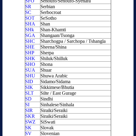
SFO
Senoufo/Sénoufo-Syenara
SR
Serbian
SC
Serbocroat
SOT
SeSotho
SHA
Shan
SHk
Shan-Khamti
SGA
Shangaan/Tsonga
SHC
Sharchogpa / Sarchopa / Tshangla
SHE
Sheena/Shina
SHP
Sherpa
SHK
Shiluk/Shilluk
SHO
Shona
SUA
Shuar
SHU
Shuwa Arabic
SID
Sidamo/Sidama
SIK
Sikkimese/Bhutia
SLT
Silte / East Gurage
SD
Sindhi
SI
Sinhalese/Sinhala
SIR
Siraiki/Seraiki
SKR
Siraiki/Seraiki
SWZ
SiSwati
SK
Slovak
SV
Slovenian