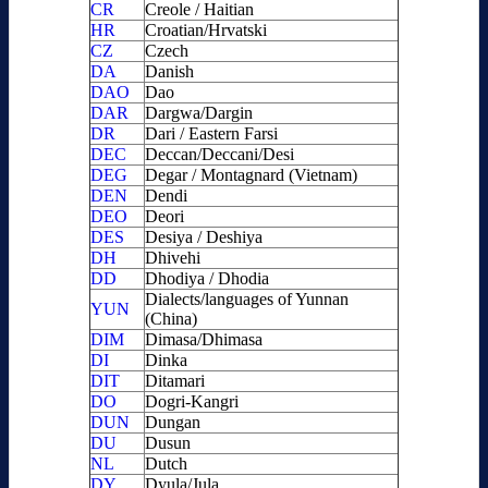
CR
Creole / Haitian
HR
Croatian/Hrvatski
CZ
Czech
DA
Danish
DAO
Dao
DAR
Dargwa/Dargin
DR
Dari / Eastern Farsi
DEC
Deccan/Deccani/Desi
DEG
Degar / Montagnard (Vietnam)
DEN
Dendi
DEO
Deori
DES
Desiya / Deshiya
DH
Dhivehi
DD
Dhodiya / Dhodia
Dialects/languages of Yunnan
YUN
(China)
DIM
Dimasa/Dhimasa
DI
Dinka
DIT
Ditamari
DO
Dogri-Kangri
DUN
Dungan
DU
Dusun
NL
Dutch
DY
Dyula/Jula