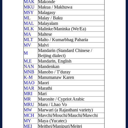
MAK
Makonde
MKU
Makua / Makhuwa
MSY
Malagasy
ML
Malay / Baku
MAL
Malayalam
MLK
Malinke/Maninka (We/Ea)
MA
Maltese
MLT
Malto / Kumarbhag Paharia
MV
Malvi
Mandarin (Standard Chinese /
M
Beijing dialect)
M,E
Mandarin, English
NAN
Mandenkan
MNB
Manobo / T'duray
K-M
Manumanaw Karen
MAO
Maori
MAR
Marathi
MRI
Mari
MR
Maronite / Cypriot Arabic
MRU
Maru / Lhao Vo
MW
Marwari (a Rajasthani variety)
MCH
Mavchi/Mouchi/Mauchi/Mawchi
MY
Maya (Yucatec)
MEI
Meithei/Manipuri/Meitei