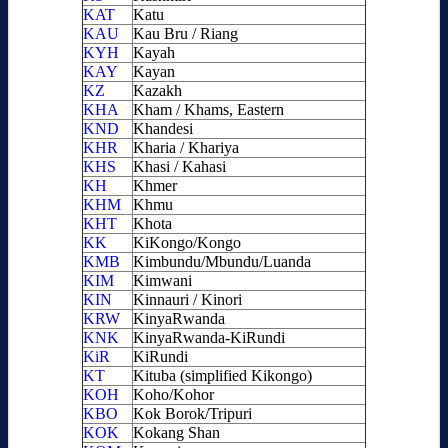
KAT
Katu
KAU
Kau Bru / Riang
KYH
Kayah
KAY
Kayan
KZ
Kazakh
KHA
Kham / Khams, Eastern
KND
Khandesi
KHR
Kharia / Khariya
KHS
Khasi / Kahasi
KH
Khmer
KHM
Khmu
KHT
Khota
KK
KiKongo/Kongo
KMB
Kimbundu/Mbundu/Luanda
KIM
Kimwani
KIN
Kinnauri / Kinori
KRW
KinyaRwanda
KNK
KinyaRwanda-KiRundi
KiR
KiRundi
KT
Kituba (simplified Kikongo)
KOH
Koho/Kohor
KBO
Kok Borok/Tripuri
KOK
Kokang Shan