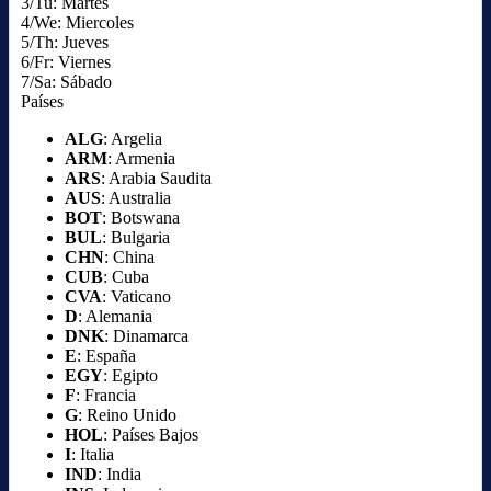
3/Tu: Martes
4/We: Miercoles
5/Th: Jueves
6/Fr: Viernes
7/Sa: Sábado
Países
ALG
: Argelia
ARM
: Armenia
ARS
: Arabia Saudita
AUS
: Australia
BOT
: Botswana
BUL
: Bulgaria
CHN
: China
CUB
: Cuba
CVA
: Vaticano
D
: Alemania
DNK
: Dinamarca
E
: España
EGY
: Egipto
F
: Francia
G
: Reino Unido
HOL
: Países Bajos
I
: Italia
IND
: India