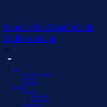
Saltar
al
contenido
Asociación Española de
Radioescucha
AER
AER
Cómo hacerse socio
Servicios
– Contactar
Contactar
Consultar
Un pedido
Un diploma
Contactar con