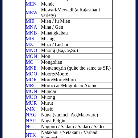
MEN
Mende
Mewari/Mewadi (a Rajasthani
MEW
variety)
MIE
Mien / Iu Mien
MNA
Mina / Gen
MKB
Minangkabau
MIS
Mising
MZ
Mizo / Lushai
MNO
Mnong (Ea,Ce,So)
MON
Mon
MO
Mongolian
MNE
Montenegrin (quite the same as SR)
MOO
Moore/Mòoré
MOR
Moro/Moru/Muro
MRC
Moroccan/Mugrabian Arabic
MUN
Mundari
MUO
Muong
MUR
Murut
-MX
Music
NAG
Naga (var.incl. Ao,Makware)
NAP
Naga Pidgin
NG
Nagpuri / Sadani / Sadari / Sadri
Natakani / Netakani / Varhadi-
NTK
Nagpuri