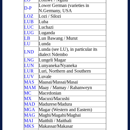
Lower German (varieties in
D-P
N.Germany, USA
LOZ
Lozi / Silozi
LUB
Luba
LUC
Luchazi
LUG
Luganda
LB
Lun Bawang / Murut
LU
Lunda
Lunda (see LU), in particular its
LND
dialect Ndembo
LNG
Lungeli Magar
LUN
Lunyaneka/Nyaneka
LUR
Luri, Northern and Southern
LUV
Luvale
MAS
Maasai/Massai/Masai
MAM
Maay / Mamay / Rahanweyn
MC
Macedonian
MX
Macuxi/Macushi
MAD
Madurese/Madura
MGA
Magar (Western and Eastern)
MAG
Maghi/Magahi/Maghai
MAI
Maithili / Maithali
MKS
Makassar/Makasar