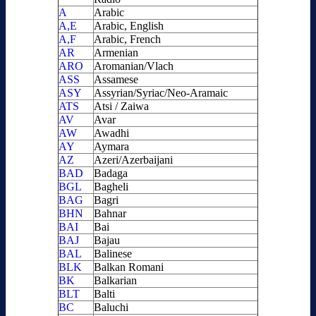
A
Arabic
A,E
Arabic, English
A,F
Arabic, French
AR
Armenian
ARO
Aromanian/Vlach
ASS
Assamese
ASY
Assyrian/Syriac/Neo-Aramaic
ATS
Atsi / Zaiwa
AV
Avar
AW
Awadhi
AY
Aymara
AZ
Azeri/Azerbaijani
BAD
Badaga
BGL
Bagheli
BAG
Bagri
BHN
Bahnar
BAI
Bai
BAJ
Bajau
BAL
Balinese
BLK
Balkan Romani
BK
Balkarian
BLT
Balti
BC
Baluchi