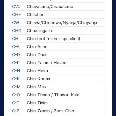
CVC
Chavacano/Chabacano
CHE
Chechen
CW
Chewa/Chichewa/Nyanja/Chinyanja
CHG
Chhattisgarhi
CH
Chin (not further specified)
C-A
Chin-Asho
C-D
Chin-Daai:
C-F
Chin-Falam / Halam
C-H
Chin-Haka
C-K
Chin-Khumi
C-M
Chin-Mro
C-O
Chin-Thado / Thadou-Kuki
C-T
Chin-Tidim
C-Z
Chin-Zomin / Zomi-Chin