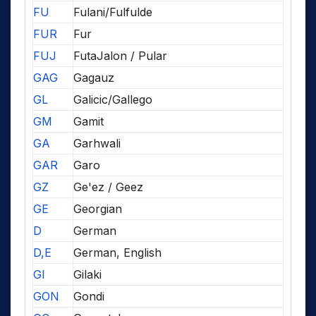
FU
Fulani/Fulfulde
FUR
Fur
FUJ
FutaJalon / Pular
GAG
Gagauz
GL
Galicic/Gallego
GM
Gamit
GA
Garhwali
GAR
Garo
GZ
Ge'ez / Geez
GE
Georgian
D
German
D,E
German, English
GI
Gilaki
GON
Gondi