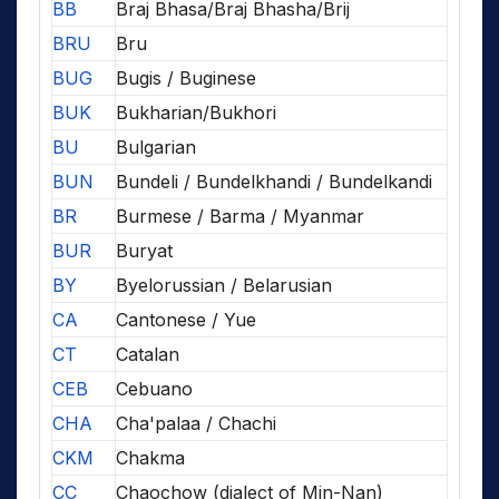
BB
Braj Bhasa/Braj Bhasha/Brij
BRU
Bru
BUG
Bugis / Buginese
BUK
Bukharian/Bukhori
BU
Bulgarian
BUN
Bundeli / Bundelkhandi / Bundelkandi
BR
Burmese / Barma / Myanmar
BUR
Buryat
BY
Byelorussian / Belarusian
CA
Cantonese / Yue
CT
Catalan
CEB
Cebuano
CHA
Cha'palaa / Chachi
CKM
Chakma
CC
Chaochow (dialect of Min-Nan)