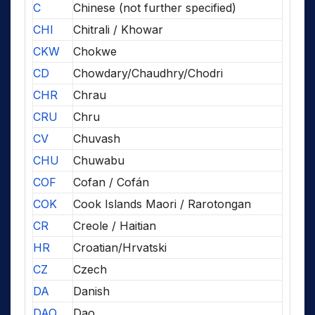
C
Chinese (not further specified)
CHI
Chitrali / Khowar
CKW
Chokwe
CD
Chowdary/Chaudhry/Chodri
CHR
Chrau
CRU
Chru
CV
Chuvash
CHU
Chuwabu
COF
Cofan / Cofán
COK
Cook Islands Maori / Rarotongan
CR
Creole / Haitian
HR
Croatian/Hrvatski
CZ
Czech
DA
Danish
DAO
Dao