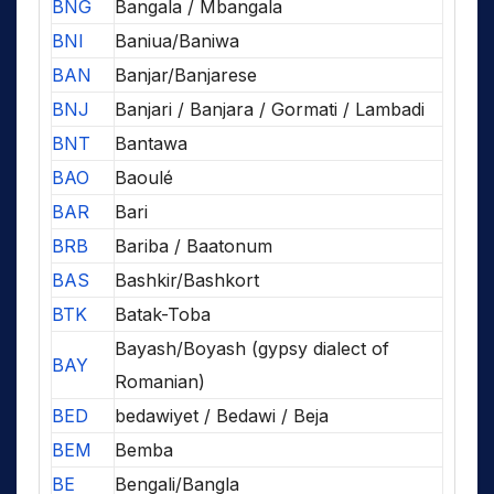
BNG
Bangala / Mbangala
BNI
Baniua/Baniwa
BAN
Banjar/Banjarese
BNJ
Banjari / Banjara / Gormati / Lambadi
BNT
Bantawa
BAO
Baoulé
BAR
Bari
BRB
Bariba / Baatonum
BAS
Bashkir/Bashkort
BTK
Batak-Toba
Bayash/Boyash (gypsy dialect of
BAY
Romanian)
BED
bedawiyet / Bedawi / Beja
BEM
Bemba
BE
Bengali/Bangla