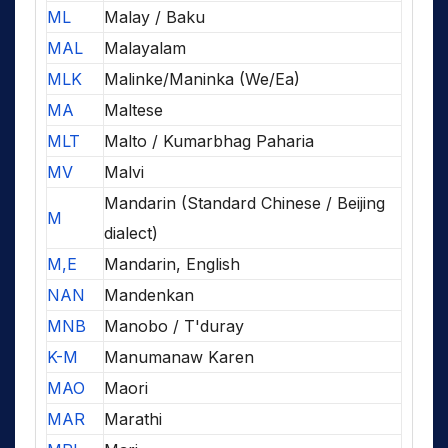
ML
Malay / Baku
MAL
Malayalam
MLK
Malinke/Maninka (We/Ea)
MA
Maltese
MLT
Malto / Kumarbhag Paharia
MV
Malvi
Mandarin (Standard Chinese / Beijing
M
dialect)
M,E
Mandarin, English
NAN
Mandenkan
MNB
Manobo / T'duray
K-M
Manumanaw Karen
MAO
Maori
MAR
Marathi