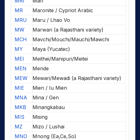
MRI
Mari
MR
Maronite / Cypriot Arabic
MRU
Maru / Lhao Vo
MW
Marwari (a Rajasthani variety)
MCH
Mavchi/Mouchi/Mauchi/Mawchi
MY
Maya (Yucatec)
MEI
Meithei/Manipuri/Meitei
MEN
Mende
MEW
Mewari/Mewadi (a Rajasthani variety)
MIE
Mien / Iu Mien
MNA
Mina / Gen
MKB
Minangkabau
MIS
Mising
MZ
Mizo / Lushai
MNO
Mnong (Ea,Ce,So)