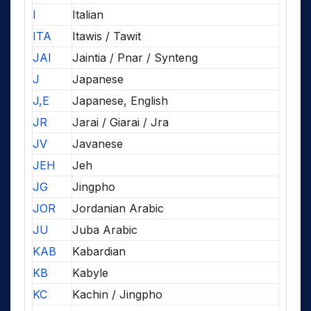
I
Italian
ITA
Itawis / Tawit
JAI
Jaintia / Pnar / Synteng
J
Japanese
J,E
Japanese, English
JR
Jarai / Giarai / Jra
JV
Javanese
JEH
Jeh
JG
Jingpho
JOR
Jordanian Arabic
JU
Juba Arabic
KAB
Kabardian
KB
Kabyle
KC
Kachin / Jingpho