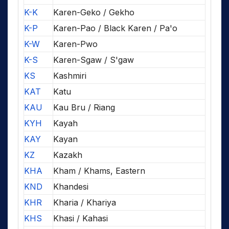
K-K
Karen-Geko / Gekho
K-P
Karen-Pao / Black Karen / Pa'o
K-W
Karen-Pwo
K-S
Karen-Sgaw / S'gaw
KS
Kashmiri
KAT
Katu
KAU
Kau Bru / Riang
KYH
Kayah
KAY
Kayan
KZ
Kazakh
KHA
Kham / Khams, Eastern
KND
Khandesi
KHR
Kharia / Khariya
KHS
Khasi / Kahasi