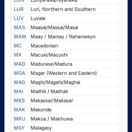
LUN
Lunyaneka/Nyaneka
LUR
Luri, Northern and Southern
LUV
Luvale
MAS
Maasai/Massai/Masai
MAM
Maay / Mamay / Rahanweyn
MC
Macedonian
MX
Macuxi/Macushi
MAD
Madurese/Madura
MGA
Magar (Western and Eastern)
MAG
Maghi/Magahi/Maghai
MAI
Maithili / Maithali
MKS
Makassar/Makasar
MAK
Makonde
MKU
Makua / Makhuwa
MSY
Malagasy