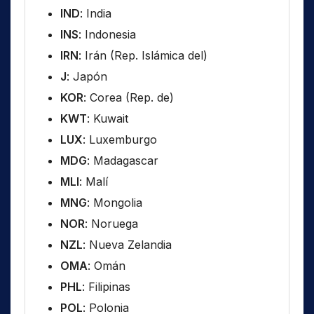
IND
: India
INS
: Indonesia
IRN
: Irán (Rep. Islámica del)
J
: Japón
KOR
: Corea (Rep. de)
KWT
: Kuwait
LUX
: Luxemburgo
MDG
: Madagascar
MLI
: Malí
MNG
: Mongolia
NOR
: Noruega
NZL
: Nueva Zelandia
OMA
: Omán
PHL
: Filipinas
POL
: Polonia