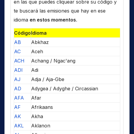
en las que puedes cliquear sobre su código y
te buscará las emisiones que hay en ese
idioma
en estos momentos
.
Código
Idioma
AB
Abkhaz
AC
Aceh
ACH
Achang / Ngac'ang
ADI
Adi
AJ
Adja / Aja-Gbe
AD
Adygea / Adyghe / Circassian
AFA
Afar
AF
Afrikaans
AK
Akha
AKL
Aklanon