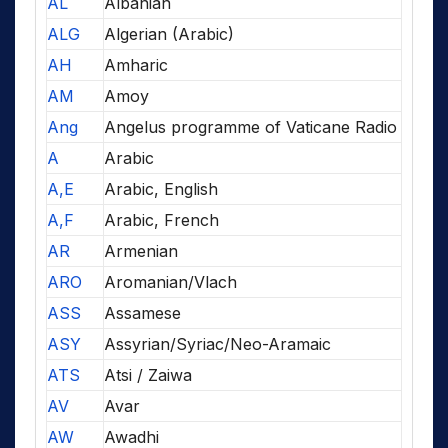
AL
Albanian
ALG
Algerian (Arabic)
AH
Amharic
AM
Amoy
Ang
Angelus programme of Vaticane Radio
A
Arabic
A,E
Arabic, English
A,F
Arabic, French
AR
Armenian
ARO
Aromanian/Vlach
ASS
Assamese
ASY
Assyrian/Syriac/Neo-Aramaic
ATS
Atsi / Zaiwa
AV
Avar
AW
Awadhi