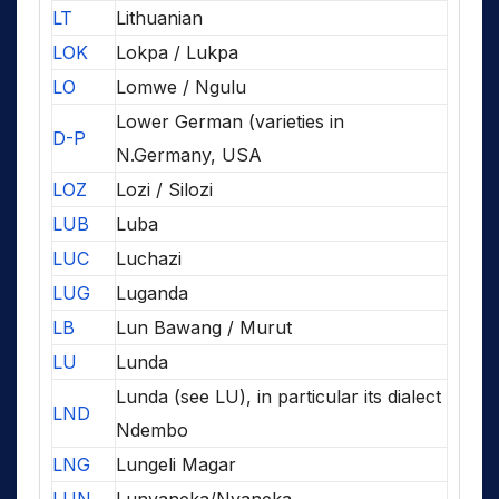
LT
Lithuanian
LOK
Lokpa / Lukpa
LO
Lomwe / Ngulu
Lower German (varieties in
D-P
N.Germany, USA
LOZ
Lozi / Silozi
LUB
Luba
LUC
Luchazi
LUG
Luganda
LB
Lun Bawang / Murut
LU
Lunda
Lunda (see LU), in particular its dialect
LND
Ndembo
LNG
Lungeli Magar