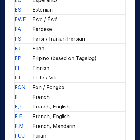
EO
Esperanto
ES
Estonian
EWE
Ewe / Éwé
FA
Faroese
FS
Farsi / Iranian Persian
FJ
Fijian
FP
Filipino (based on Tagalog)
FI
Finnish
FT
Fiote / Vili
FON
Fon / Fongbe
F
French
E,F
French, English
F,E
French, English
F,M
French, Mandarin
FUJ
Fujian