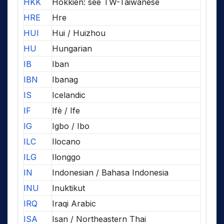
HKK
Hokkien: see TW-Taiwanese
HRE
Hre
HUI
Hui / Huizhou
HU
Hungarian
IB
Iban
IBN
Ibanag
IS
Icelandic
IF
Ifè / Ife
IG
Igbo / Ibo
ILC
Ilocano
ILG
Ilonggo
IN
Indonesian / Bahasa Indonesia
INU
Inuktikut
IRQ
Iraqi Arabic
ISA
Isan / Northeastern Thai