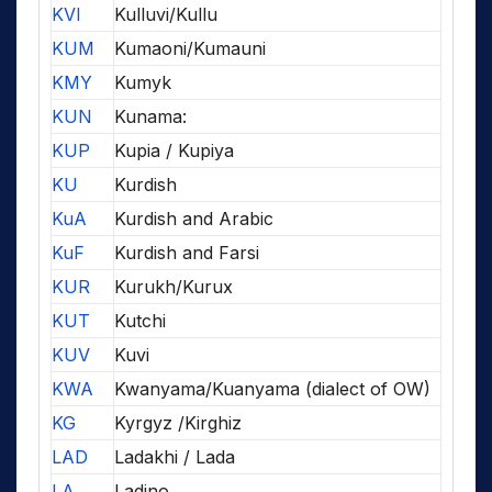
KVI
Kulluvi/Kullu
KUM
Kumaoni/Kumauni
KMY
Kumyk
KUN
Kunama:
KUP
Kupia / Kupiya
KU
Kurdish
KuA
Kurdish and Arabic
KuF
Kurdish and Farsi
KUR
Kurukh/Kurux
KUT
Kutchi
KUV
Kuvi
KWA
Kwanyama/Kuanyama (dialect of OW)
KG
Kyrgyz /Kirghiz
LAD
Ladakhi / Lada
LA
Ladino