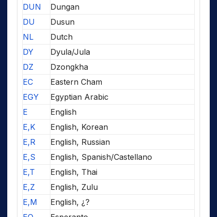
DUN
Dungan
DU
Dusun
NL
Dutch
DY
Dyula/Jula
DZ
Dzongkha
EC
Eastern Cham
EGY
Egyptian Arabic
E
English
E,K
English, Korean
E,R
English, Russian
E,S
English, Spanish/Castellano
E,T
English, Thai
E,Z
English, Zulu
E,M
English, ¿?