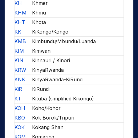
KH
Khmer
KHM
Khmu
KHT
Khota
KK
KiKongo/Kongo
KMB
Kimbundu/Mbundu/Luanda
KIM
Kimwani
KIN
Kinnauri / Kinori
KRW
KinyaRwanda
KNK
KinyaRwanda-KiRundi
KiR
KiRundi
KT
Kituba (simplified Kikongo)
KOH
Koho/Kohor
KBO
Kok Borok/Tripuri
KOK
Kokang Shan
KOM
Komering