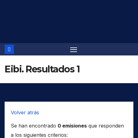
Saltar
al
contenido
Eibi. Resultados 1
Volver atrás
Se han encontrado
0 emisiones
que responden
a los siguientes criterios: