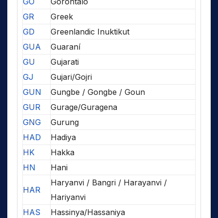
GO
Gorontalo
GR
Greek
GD
Greenlandic Inuktikut
GUA
Guaraní
GU
Gujarati
GJ
Gujari/Gojri
GUN
Gungbe / Gongbe / Goun
GUR
Gurage/Guragena
GNG
Gurung
HAD
Hadiya
HK
Hakka
HN
Hani
Haryanvi / Bangri / Harayanvi /
HAR
Hariyanvi
HAS
Hassinya/Hassaniya