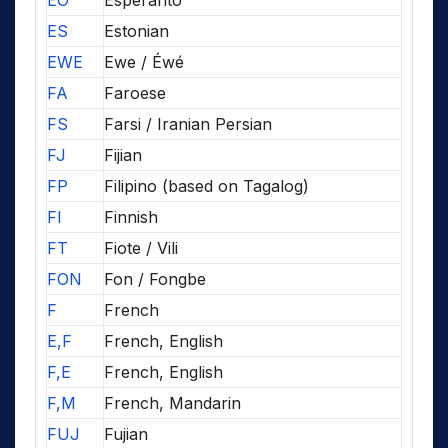
EO
Esperanto
ES
Estonian
EWE
Ewe / Éwé
FA
Faroese
FS
Farsi / Iranian Persian
FJ
Fijian
FP
Filipino (based on Tagalog)
FI
Finnish
FT
Fiote / Vili
FON
Fon / Fongbe
F
French
E,F
French, English
F,E
French, English
F,M
French, Mandarin
FUJ
Fujian