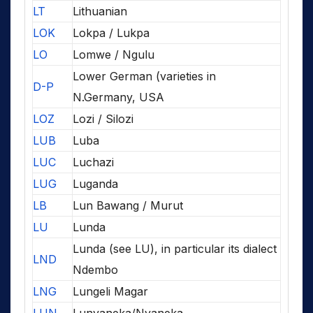
LT
Lithuanian
LOK
Lokpa / Lukpa
LO
Lomwe / Ngulu
Lower German (varieties in
D-P
N.Germany, USA
LOZ
Lozi / Silozi
LUB
Luba
LUC
Luchazi
LUG
Luganda
LB
Lun Bawang / Murut
LU
Lunda
Lunda (see LU), in particular its dialect
LND
Ndembo
LNG
Lungeli Magar