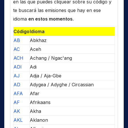
en las que puedes cliquear sobre su código y
te buscará las emisiones que hay en ese
idioma
en estos momentos
.
Código
Idioma
AB
Abkhaz
AC
Aceh
ACH
Achang / Ngac'ang
ADI
Adi
AJ
Adja / Aja-Gbe
AD
Adygea / Adyghe / Circassian
AFA
Afar
AF
Afrikaans
AK
Akha
AKL
Aklanon