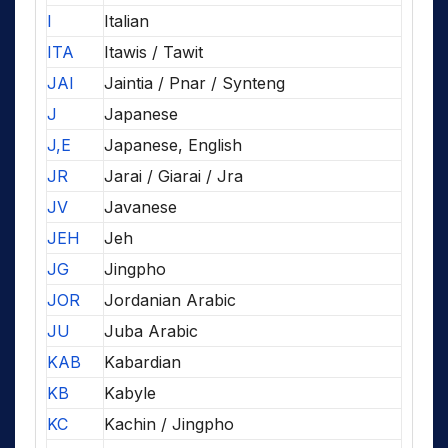
I
Italian
ITA
Itawis / Tawit
JAI
Jaintia / Pnar / Synteng
J
Japanese
J,E
Japanese, English
JR
Jarai / Giarai / Jra
JV
Javanese
JEH
Jeh
JG
Jingpho
JOR
Jordanian Arabic
JU
Juba Arabic
KAB
Kabardian
KB
Kabyle
KC
Kachin / Jingpho