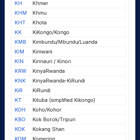
KH
Khmer
KHM
Khmu
KHT
Khota
KK
KiKongo/Kongo
KMB
Kimbundu/Mbundu/Luanda
KIM
Kimwani
KIN
Kinnauri / Kinori
KRW
KinyaRwanda
KNK
KinyaRwanda-KiRundi
KiR
KiRundi
KT
Kituba (simplified Kikongo)
KOH
Koho/Kohor
KBO
Kok Borok/Tripuri
KOK
Kokang Shan
KOM
Komering