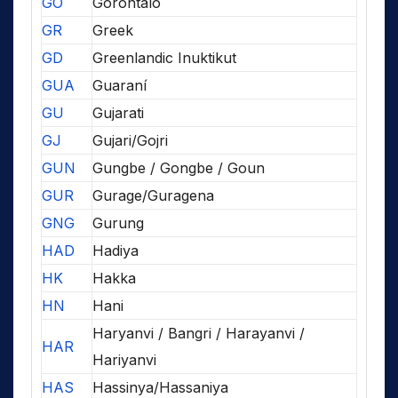
GO
Gorontalo
GR
Greek
GD
Greenlandic Inuktikut
GUA
Guaraní
GU
Gujarati
GJ
Gujari/Gojri
GUN
Gungbe / Gongbe / Goun
GUR
Gurage/Guragena
GNG
Gurung
HAD
Hadiya
HK
Hakka
HN
Hani
Haryanvi / Bangri / Harayanvi /
HAR
Hariyanvi
HAS
Hassinya/Hassaniya