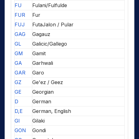
FU
Fulani/Fulfulde
FUR
Fur
FUJ
FutaJalon / Pular
GAG
Gagauz
GL
Galicic/Gallego
GM
Gamit
GA
Garhwali
GAR
Garo
GZ
Ge'ez / Geez
GE
Georgian
D
German
D,E
German, English
GI
Gilaki
GON
Gondi