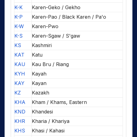
K-K
Karen-Geko / Gekho
K-P
Karen-Pao / Black Karen / Pa'o
K-W
Karen-Pwo
K-S
Karen-Sgaw / S'gaw
KS
Kashmiri
KAT
Katu
KAU
Kau Bru / Riang
KYH
Kayah
KAY
Kayan
KZ
Kazakh
KHA
Kham / Khams, Eastern
KND
Khandesi
KHR
Kharia / Khariya
KHS
Khasi / Kahasi