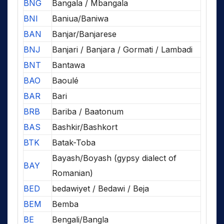
BNG
Bangala / Mbangala
BNI
Baniua/Baniwa
BAN
Banjar/Banjarese
BNJ
Banjari / Banjara / Gormati / Lambadi
BNT
Bantawa
BAO
Baoulé
BAR
Bari
BRB
Bariba / Baatonum
BAS
Bashkir/Bashkort
BTK
Batak-Toba
Bayash/Boyash (gypsy dialect of
BAY
Romanian)
BED
bedawiyet / Bedawi / Beja
BEM
Bemba
BE
Bengali/Bangla