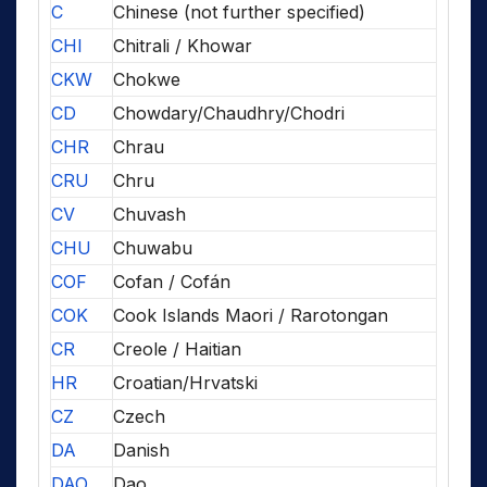
C
Chinese (not further specified)
CHI
Chitrali / Khowar
CKW
Chokwe
CD
Chowdary/Chaudhry/Chodri
CHR
Chrau
CRU
Chru
CV
Chuvash
CHU
Chuwabu
COF
Cofan / Cofán
COK
Cook Islands Maori / Rarotongan
CR
Creole / Haitian
HR
Croatian/Hrvatski
CZ
Czech
DA
Danish
DAO
Dao