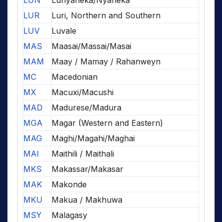
LUN
Lunyaneka/Nyaneka
LUR
Luri, Northern and Southern
LUV
Luvale
MAS
Maasai/Massai/Masai
MAM
Maay / Mamay / Rahanweyn
MC
Macedonian
MX
Macuxi/Macushi
MAD
Madurese/Madura
MGA
Magar (Western and Eastern)
MAG
Maghi/Magahi/Maghai
MAI
Maithili / Maithali
MKS
Makassar/Makasar
MAK
Makonde
MKU
Makua / Makhuwa
MSY
Malagasy