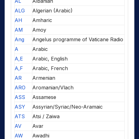
AL
Albanian
ALG
Algerian (Arabic)
AH
Amharic
AM
Amoy
Ang
Angelus programme of Vaticane Radio
A
Arabic
A,E
Arabic, English
A,F
Arabic, French
AR
Armenian
ARO
Aromanian/Vlach
ASS
Assamese
ASY
Assyrian/Syriac/Neo-Aramaic
ATS
Atsi / Zaiwa
AV
Avar
AW
Awadhi