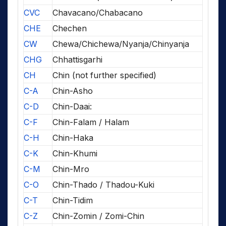
CVC
Chavacano/Chabacano
CHE
Chechen
CW
Chewa/Chichewa/Nyanja/Chinyanja
CHG
Chhattisgarhi
CH
Chin (not further specified)
C-A
Chin-Asho
C-D
Chin-Daai:
C-F
Chin-Falam / Halam
C-H
Chin-Haka
C-K
Chin-Khumi
C-M
Chin-Mro
C-O
Chin-Thado / Thadou-Kuki
C-T
Chin-Tidim
C-Z
Chin-Zomin / Zomi-Chin