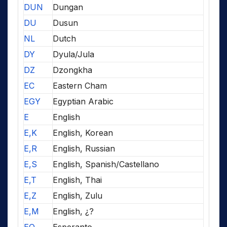
DUN
Dungan
DU
Dusun
NL
Dutch
DY
Dyula/Jula
DZ
Dzongkha
EC
Eastern Cham
EGY
Egyptian Arabic
E
English
E,K
English, Korean
E,R
English, Russian
E,S
English, Spanish/Castellano
E,T
English, Thai
E,Z
English, Zulu
E,M
English, ¿?