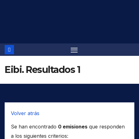
Saltar
al
contenido
Eibi. Resultados 1
Volver atrás
Se han encontrado
0 emisiones
que responden
a los siguientes criterios: