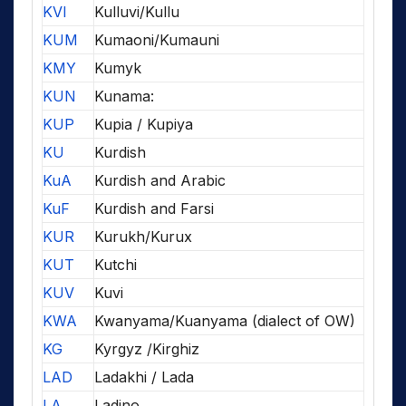
KVI
Kulluvi/Kullu
KUM
Kumaoni/Kumauni
KMY
Kumyk
KUN
Kunama:
KUP
Kupia / Kupiya
KU
Kurdish
KuA
Kurdish and Arabic
KuF
Kurdish and Farsi
KUR
Kurukh/Kurux
KUT
Kutchi
KUV
Kuvi
KWA
Kwanyama/Kuanyama (dialect of OW)
KG
Kyrgyz /Kirghiz
LAD
Ladakhi / Lada
LA
Ladino