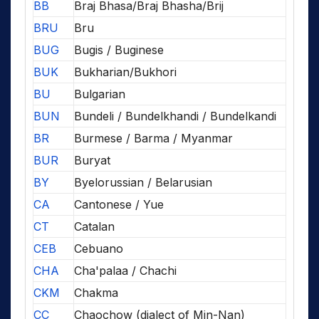
BB
Braj Bhasa/Braj Bhasha/Brij
BRU
Bru
BUG
Bugis / Buginese
BUK
Bukharian/Bukhori
BU
Bulgarian
BUN
Bundeli / Bundelkhandi / Bundelkandi
BR
Burmese / Barma / Myanmar
BUR
Buryat
BY
Byelorussian / Belarusian
CA
Cantonese / Yue
CT
Catalan
CEB
Cebuano
CHA
Cha'palaa / Chachi
CKM
Chakma
CC
Chaochow (dialect of Min-Nan)