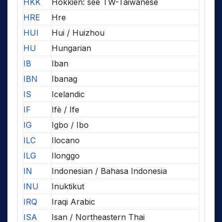
HKK
Hokkien: see TW-Taiwanese
HRE
Hre
HUI
Hui / Huizhou
HU
Hungarian
IB
Iban
IBN
Ibanag
IS
Icelandic
IF
Ifè / Ife
IG
Igbo / Ibo
ILC
Ilocano
ILG
Ilonggo
IN
Indonesian / Bahasa Indonesia
INU
Inuktikut
IRQ
Iraqi Arabic
ISA
Isan / Northeastern Thai