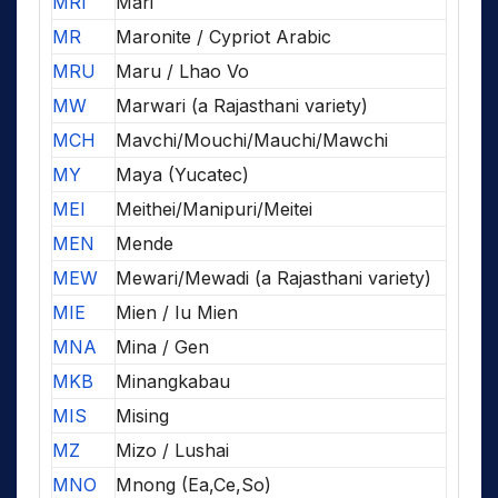
MRI
Mari
MR
Maronite / Cypriot Arabic
MRU
Maru / Lhao Vo
MW
Marwari (a Rajasthani variety)
MCH
Mavchi/Mouchi/Mauchi/Mawchi
MY
Maya (Yucatec)
MEI
Meithei/Manipuri/Meitei
MEN
Mende
MEW
Mewari/Mewadi (a Rajasthani variety)
MIE
Mien / Iu Mien
MNA
Mina / Gen
MKB
Minangkabau
MIS
Mising
MZ
Mizo / Lushai
MNO
Mnong (Ea,Ce,So)