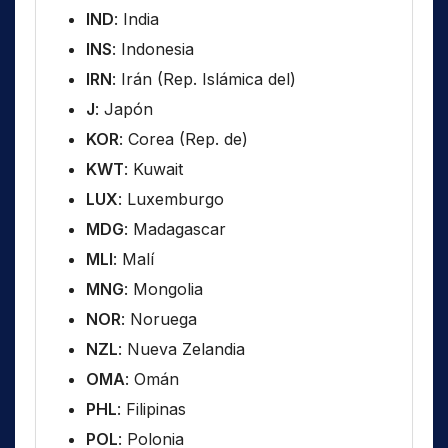
IND
: India
INS
: Indonesia
IRN
: Irán (Rep. Islámica del)
J
: Japón
KOR
: Corea (Rep. de)
KWT
: Kuwait
LUX
: Luxemburgo
MDG
: Madagascar
MLI
: Malí
MNG
: Mongolia
NOR
: Noruega
NZL
: Nueva Zelandia
OMA
: Omán
PHL
: Filipinas
POL
: Polonia