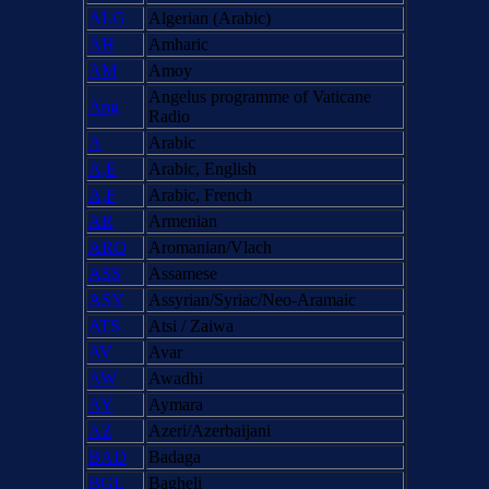
ALG
Algerian (Arabic)
AH
Amharic
AM
Amoy
Angelus programme of Vaticane
Ang
Radio
A
Arabic
A,E
Arabic, English
A,F
Arabic, French
AR
Armenian
ARO
Aromanian/Vlach
ASS
Assamese
ASY
Assyrian/Syriac/Neo-Aramaic
ATS
Atsi / Zaiwa
AV
Avar
AW
Awadhi
AY
Aymara
AZ
Azeri/Azerbaijani
BAD
Badaga
BGL
Bagheli