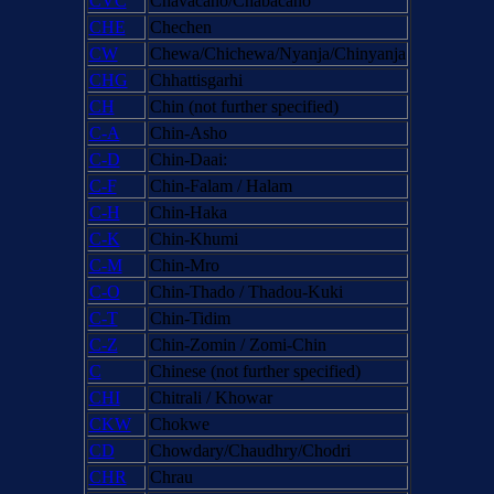
CVC
Chavacano/Chabacano
CHE
Chechen
CW
Chewa/Chichewa/Nyanja/Chinyanja
CHG
Chhattisgarhi
CH
Chin (not further specified)
C-A
Chin-Asho
C-D
Chin-Daai:
C-F
Chin-Falam / Halam
C-H
Chin-Haka
C-K
Chin-Khumi
C-M
Chin-Mro
C-O
Chin-Thado / Thadou-Kuki
C-T
Chin-Tidim
C-Z
Chin-Zomin / Zomi-Chin
C
Chinese (not further specified)
CHI
Chitrali / Khowar
CKW
Chokwe
CD
Chowdary/Chaudhry/Chodri
CHR
Chrau