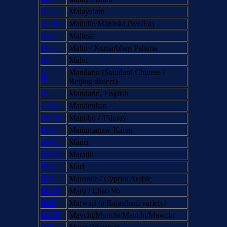
MAL
Malayalam
MLK
Malinke/Maninka (We/Ea)
MA
Maltese
MLT
Malto / Kumarbhag Paharia
MV
Malvi
Mandarin (Standard Chinese /
M
Beijing dialect)
M,E
Mandarin, English
NAN
Mandenkan
MNB
Manobo / T'duray
K-M
Manumanaw Karen
MAO
Maori
MAR
Marathi
MRI
Mari
MR
Maronite / Cypriot Arabic
MRU
Maru / Lhao Vo
MW
Marwari (a Rajasthani variety)
MCH
Mavchi/Mouchi/Mauchi/Mawchi