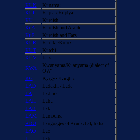
KUN
Kunama:
KUP
Kupia / Kupiya
KU
Kurdish
KuA
Kurdish and Arabic
KuF
Kurdish and Farsi
KUR
Kurukh/Kurux
KUT
Kutchi
KUV
Kuvi
Kwanyama/Kuanyama (dialect of
KWA
OW)
KG
Kyrgyz /Kirghiz
LAD
Ladakhi / Lada
LA
Ladino
LAH
Lahu
LAK
Lak
LAM
Lampung
ARU
Languages of Arunachal, India
LAO
Lao
L
Latin