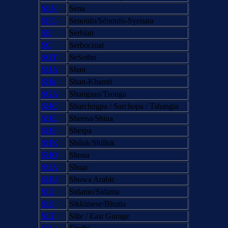
SEN
Sena
SFO
Senoufo/Sénoufo-Syenara
SR
Serbian
SC
Serbocroat
SOT
SeSotho
SHA
Shan
SHk
Shan-Khamti
SGA
Shangaan/Tsonga
SHC
Sharchogpa / Sarchopa / Tshangla
SHE
Sheena/Shina
SHP
Sherpa
SHK
Shiluk/Shilluk
SHO
Shona
SUA
Shuar
SHU
Shuwa Arabic
SID
Sidamo/Sidama
SIK
Sikkimese/Bhutia
SLT
Silte / East Gurage