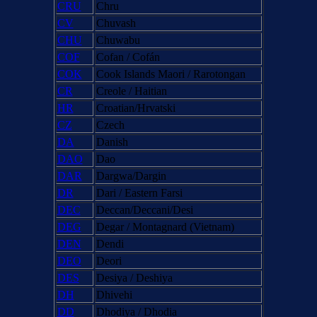
CRU
Chru
CV
Chuvash
CHU
Chuwabu
COF
Cofan / Cofán
COK
Cook Islands Maori / Rarotongan
CR
Creole / Haitian
HR
Croatian/Hrvatski
CZ
Czech
DA
Danish
DAO
Dao
DAR
Dargwa/Dargin
DR
Dari / Eastern Farsi
DEC
Deccan/Deccani/Desi
DEG
Degar / Montagnard (Vietnam)
DEN
Dendi
DEO
Deori
DES
Desiya / Deshiya
DH
Dhivehi
DD
Dhodiya / Dhodia