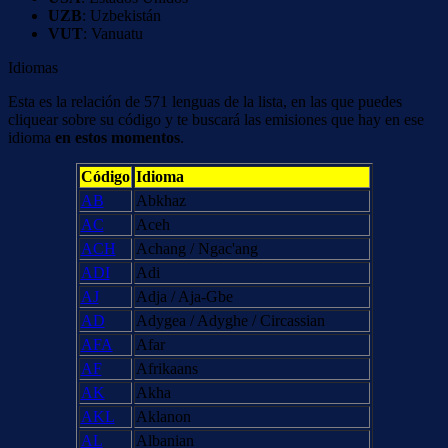
UZB
: Uzbekistán
VUT
: Vanuatu
Idiomas
Esta es la relación de 571 lenguas de la lista, en las que puedes
cliquear sobre su código y te buscará las emisiones que hay en ese
idioma
en estos momentos
.
Código
Idioma
AB
Abkhaz
AC
Aceh
ACH
Achang / Ngac'ang
ADI
Adi
AJ
Adja / Aja-Gbe
AD
Adygea / Adyghe / Circassian
AFA
Afar
AF
Afrikaans
AK
Akha
AKL
Aklanon
AL
Albanian