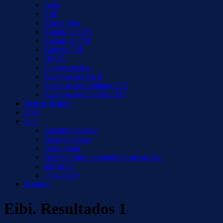
Aoki
EiBi
Cruce listas
España en OM
España en FM
Galería QSL
HFCC
Logs/escuchas
Radio-países AER
Radio-países/Códigos ITU
Radio-países/Prefijos ITU
Notizie Radio +
S500
Sitio
Agradecimientos
Áreas privadas
Aviso legal
Gestión datos personales y privacidad
miCuenta
¡Síguenos!
Tienda +
Eibi. Resultados 1