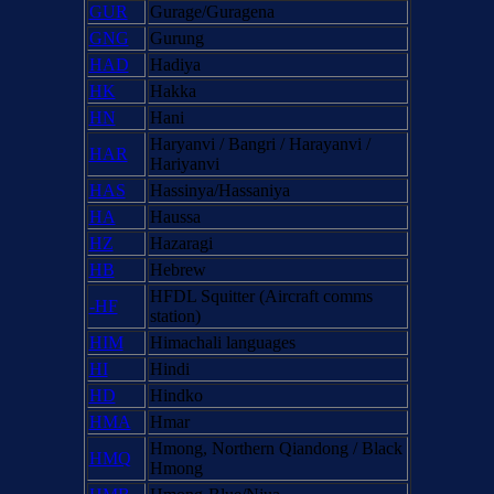
GUR
Gurage/Guragena
GNG
Gurung
HAD
Hadiya
HK
Hakka
HN
Hani
Haryanvi / Bangri / Harayanvi /
HAR
Hariyanvi
HAS
Hassinya/Hassaniya
HA
Haussa
HZ
Hazaragi
HB
Hebrew
HFDL Squitter (Aircraft comms
-HF
station)
HIM
Himachali languages
HI
Hindi
HD
Hindko
HMA
Hmar
Hmong, Northern Qiandong / Black
HMQ
Hmong