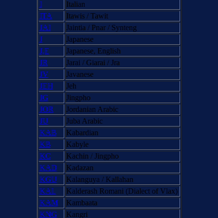
I
Italian
ITA
Itawis / Tawit
JAI
Jaintia / Pnar / Synteng
J
Japanese
J,E
Japanese, English
JR
Jarai / Giarai / Jra
JV
Javanese
JEH
Jeh
JG
Jingpho
JOR
Jordanian Arabic
JU
Juba Arabic
KAB
Kabardian
KB
Kabyle
KC
Kachin / Jingpho
KAD
Kadazan
KGU
Kalanguya / Kallahan
KAL
Kalderash Romani (Dialect of Vlax)
KAM
Kambaata
KNG
Kangri