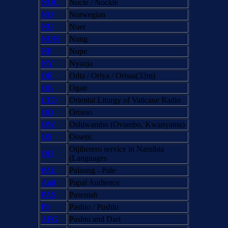
NOC
Nocte / Nockte
NO
Norwegian
NU
Nuer
NUN
Nung
NP
Nupe
NY
Nyanja
OR
Odia / Oriya / Orissa(32m)
OG
Ogan
LTO
Oriental Liturgy of Vaticane Radio
OO
Oromo
OW
Oshiwambo (Ovambo, Kwanyama)
OS
Ossetic
Otjiherero service in Namibia
OH
(Languages
PAL
Palaung - Pale
Aud
Papal Audience
PAS
Pasemah
PS
Pashto / Pushtu
AFG
Pashto and Dari