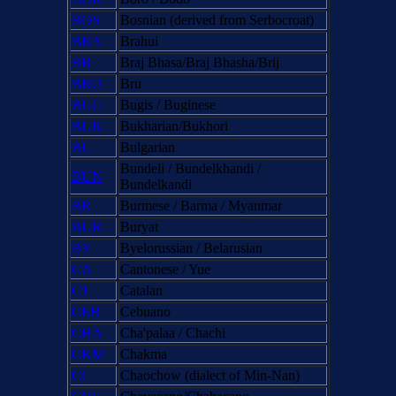
BOS
Bosnian (derived from Serbocroat)
BRA
Brahui
BB
Braj Bhasa/Braj Bhasha/Brij
BRU
Bru
BUG
Bugis / Buginese
BUK
Bukharian/Bukhori
BU
Bulgarian
Bundeli / Bundelkhandi /
BUN
Bundelkandi
BR
Burmese / Barma / Myanmar
BUR
Buryat
BY
Byelorussian / Belarusian
CA
Cantonese / Yue
CT
Catalan
CEB
Cebuano
CHA
Cha'palaa / Chachi
CKM
Chakma
CC
Chaochow (dialect of Min-Nan)