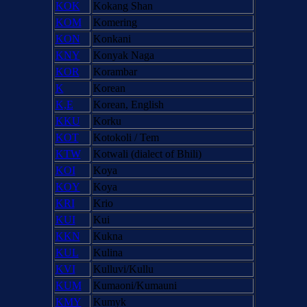
KOK
Kokang Shan
KOM
Komering
KON
Konkani
KNY
Konyak Naga
KOR
Korambar
K
Korean
K,E
Korean, English
KKU
Korku
KOT
Kotokoli / Tem
KTW
Kotwali (dialect of Bhili)
KOI
Koya
KOY
Koya
KRI
Krio
KUI
Kui
KKN
Kukna
KUL
Kulina
KVI
Kulluvi/Kullu
KUM
Kumaoni/Kumauni
KMY
Kumyk