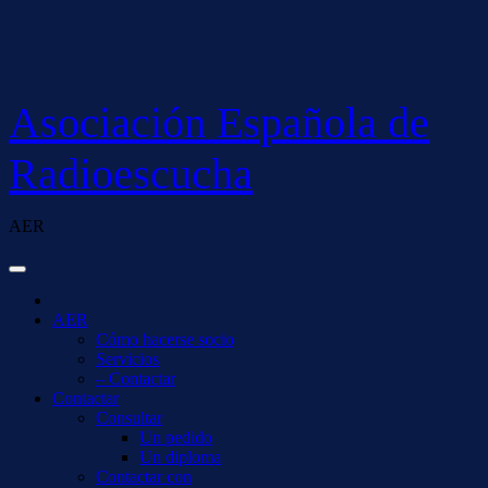
Saltar
al
contenido
Asociación Española de
Radioescucha
AER
AER
Cómo hacerse socio
Servicios
– Contactar
Contactar
Consultar
Un pedido
Un diploma
Contactar con