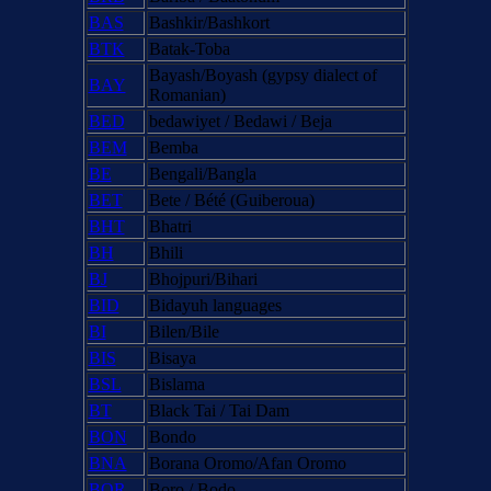
BAS
Bashkir/Bashkort
BTK
Batak-Toba
Bayash/Boyash (gypsy dialect of
BAY
Romanian)
BED
bedawiyet / Bedawi / Beja
BEM
Bemba
BE
Bengali/Bangla
BET
Bete / Bété (Guiberoua)
BHT
Bhatri
BH
Bhili
BJ
Bhojpuri/Bihari
BID
Bidayuh languages
BI
Bilen/Bile
BIS
Bisaya
BSL
Bislama
BT
Black Tai / Tai Dam
BON
Bondo
BNA
Borana Oromo/Afan Oromo
BOR
Boro / Bodo