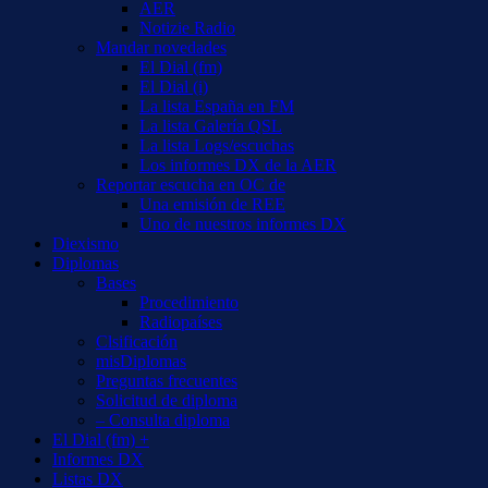
AER
Notizie Radio
Mandar novedades
El Dial (fm)
El Dial (i)
La lista España en FM
La lista Galería QSL
La lista Logs/escuchas
Los informes DX de la AER
Reportar escucha en OC de
Una emisión de REE
Uno de nuestros informes DX
Diexismo
Diplomas
Bases
Procedimiento
Radiopaíses
Clsificación
misDiplomas
Preguntas frecuentes
Solicitud de diploma
– Consulta diploma
El Dial (fm) +
Informes DX
Listas DX