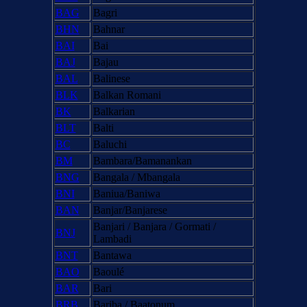
BAG
Bagri
BHN
Bahnar
BAI
Bai
BAJ
Bajau
BAL
Balinese
BLK
Balkan Romani
BK
Balkarian
BLT
Balti
BC
Baluchi
BM
Bambara/Bamanankan
BNG
Bangala / Mbangala
BNI
Baniua/Baniwa
BAN
Banjar/Banjarese
Banjari / Banjara / Gormati /
BNJ
Lambadi
BNT
Bantawa
BAO
Baoulé
BAR
Bari
BRB
Bariba / Baatonum