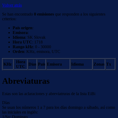
Volver atrás
Se han encontrado
0 emisiones
que responden a los siguientes
criterios:
País origen
:
Emisora
:
Idioma
: SK Slovak
Hora UTC
: 1718
Rango kHz
: 0 - 30000
Orden
: KHz, emisora, UTC
Hora
KHz
Días
País
Emisora
Idioma
Zonas
Tx
UTC
Abreviaturas
Estas son las aclaraciones y abreviatruras de la lista EiBi
Días
Se usan los números 1 a 7 para los días domingo a sábado, así como
las iniciales en inglés:
1/Su: Domingo