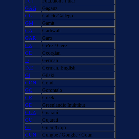
FUJ
FutaJalon / Pular
GAG
Gagauz
GL
Galicic/Gallego
GM
Gamit
GA
Garhwali
GAR
Garo
GZ
Ge'ez / Geez
GE
Georgian
D
German
D,E
German, English
GI
Gilaki
GON
Gondi
GO
Gorontalo
GR
Greek
GD
Greenlandic Inuktikut
GUA
Guaraní
GU
Gujarati
GJ
Gujari/Gojri
GUN
Gungbe / Gongbe / Goun