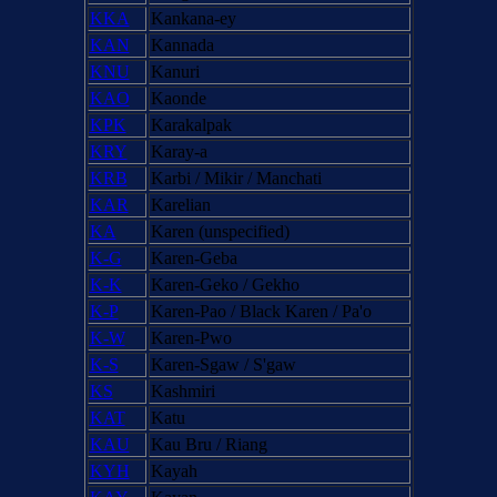
KKA
Kankana-ey
KAN
Kannada
KNU
Kanuri
KAO
Kaonde
KPK
Karakalpak
KRY
Karay-a
KRB
Karbi / Mikir / Manchati
KAR
Karelian
KA
Karen (unspecified)
K-G
Karen-Geba
K-K
Karen-Geko / Gekho
K-P
Karen-Pao / Black Karen / Pa'o
K-W
Karen-Pwo
K-S
Karen-Sgaw / S'gaw
KS
Kashmiri
KAT
Katu
KAU
Kau Bru / Riang
KYH
Kayah