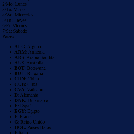
2/Mo: Lunes
3/Tu: Martes
4/We: Miercoles
5/Th: Jueves
6/Fr: Viernes
7/Sa: Sábado
Países
ALG
: Argelia
ARM
: Armenia
ARS
: Arabia Saudita
AUS
: Australia
BOT
: Botswana
BUL
: Bulgaria
CHN
: China
CUB
: Cuba
CVA
: Vaticano
D
: Alemania
DNK
: Dinamarca
E
: España
EGY
: Egipto
F
: Francia
G
: Reino Unido
HOL
: Países Bajos
I
: Italia