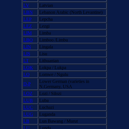
LV
Latvian
LBN
Lebanon Arabic (North Levantine)
LEP
Lepcha
LEZ
Lezgi
LIM
Limba
LBO
Limboo /Limbu
LIN
Lingala
LIS
Lisu
LT
Lithuanian
LOK
Lokpa / Lukpa
LO
Lomwe / Ngulu
Lower German (varieties in
D-P
N.Germany, USA
LOZ
Lozi / Silozi
LUB
Luba
LUC
Luchazi
LUG
Luganda
LB
Lun Bawang / Murut
LU
Lunda