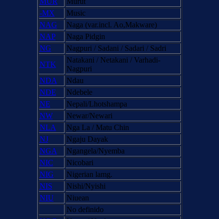
MUR
Murut
-MX
Music
NAG
Naga (var.incl. Ao,Makware)
NAP
Naga Pidgin
NG
Nagpuri / Sadani / Sadari / Sadri
Natakani / Netakani / Varhadi-
NTK
Nagpuri
NDA
Ndau
NDE
Ndebele
NE
Nepali/Lhotshampa
NW
Newar/Newari
NLA
Nga La / Matu Chin
NJ
Ngaju Dayak
NGA
Ngangela/Nyemba
NIC
Nicobari
NIG
Nigerian lamg.
NIS
Nishi/Nyishi
NIU
Niuean
No definido