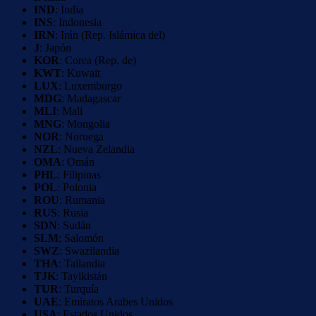
IND
: India
INS
: Indonesia
IRN
: Irán (Rep. Islámica del)
J
: Japón
KOR
: Corea (Rep. de)
KWT
: Kuwait
LUX
: Luxemburgo
MDG
: Madagascar
MLI
: Malí
MNG
: Mongolia
NOR
: Noruega
NZL
: Nueva Zelandia
OMA
: Omán
PHL
: Filipinas
POL
: Polonia
ROU
: Rumania
RUS
: Rusia
SDN
: Sudán
SLM
: Salomón
SWZ
: Swazilandia
THA
: Tailandia
TJK
: Tayikistán
TUR
: Turquía
UAE
: Emiratos Arabes Unidos
USA
: Estados Unidos