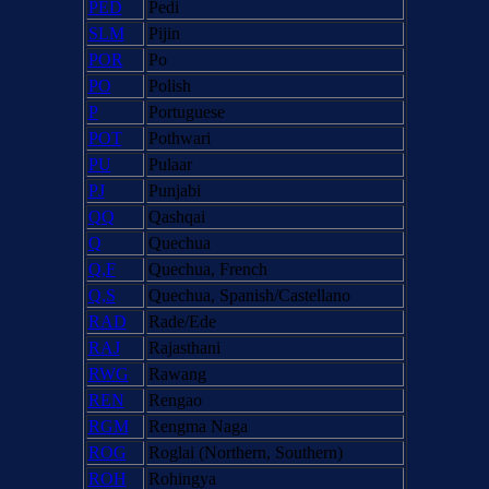
PED
Pedi
SLM
Pijin
POR
Po
PO
Polish
P
Portuguese
POT
Pothwari
PU
Pulaar
PJ
Punjabi
QQ
Qashqai
Q
Quechua
Q,F
Quechua, French
Q,S
Quechua, Spanish/Castellano
RAD
Rade/Ede
RAJ
Rajasthani
RWG
Rawang
REN
Rengao
RGM
Rengma Naga
ROG
Roglai (Northern, Southern)
ROH
Rohingya