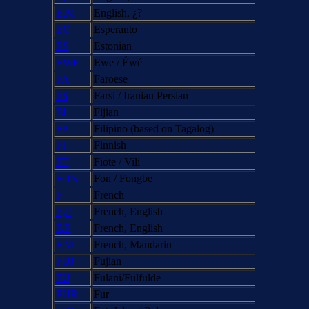
E,M
English, ¿?
EO
Esperanto
ES
Estonian
EWE
Ewe / Éwé
FA
Faroese
FS
Farsi / Iranian Persian
FJ
Fijian
FP
Filipino (based on Tagalog)
FI
Finnish
FT
Fiote / Vili
FON
Fon / Fongbe
F
French
E,F
French, English
F,E
French, English
F,M
French, Mandarin
FUJ
Fujian
FU
Fulani/Fulfulde
FUR
Fur