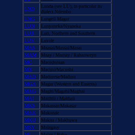
Lunda (see LU), in particular its
LND
dialect Ndembo
LNG
Lungeli Magar
LUN
Lunyaneka/Nyaneka
LUR
Luri, Northern and Southern
LUV
Luvale
MAS
Maasai/Massai/Masai
MAM
Maay / Mamay / Rahanweyn
MC
Macedonian
MX
Macuxi/Macushi
MAD
Madurese/Madura
MGA
Magar (Western and Eastern)
MAG
Maghi/Magahi/Maghai
MAI
Maithili / Maithali
MKS
Makassar/Makasar
MAK
Makonde
MKU
Makua / Makhuwa
MSY
Malagasy
ML
Malay / Baku