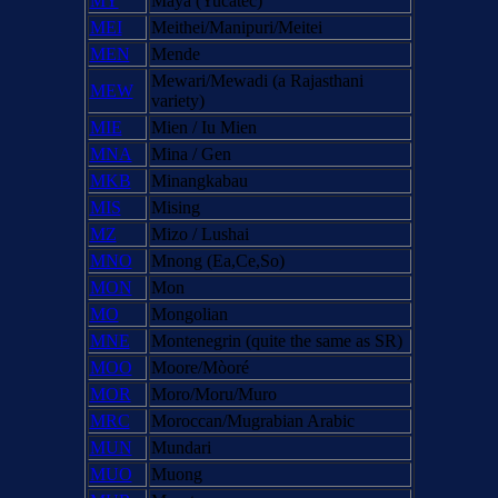
MY
Maya (Yucatec)
MEI
Meithei/Manipuri/Meitei
MEN
Mende
Mewari/Mewadi (a Rajasthani
MEW
variety)
MIE
Mien / Iu Mien
MNA
Mina / Gen
MKB
Minangkabau
MIS
Mising
MZ
Mizo / Lushai
MNO
Mnong (Ea,Ce,So)
MON
Mon
MO
Mongolian
MNE
Montenegrin (quite the same as SR)
MOO
Moore/Mòoré
MOR
Moro/Moru/Muro
MRC
Moroccan/Mugrabian Arabic
MUN
Mundari
MUO
Muong