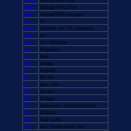
HMB
Hmong-Blue/Njua
HMW
Hmong-White/Daw
HM
Hmong/Miao languages
HO
Ho
HKK
Hokkien: see TW-Taiwanese
HRE
Hre
HUI
Hui / Huizhou
HU
Hungarian
IB
Iban
IBN
Ibanag
IS
Icelandic
IF
Ifè / Ife
IG
Igbo / Ibo
ILC
Ilocano
ILG
Ilonggo
IN
Indonesian / Bahasa Indonesia
INU
Inuktikut
IRQ
Iraqi Arabic
ISA
Isan / Northeastern Thai