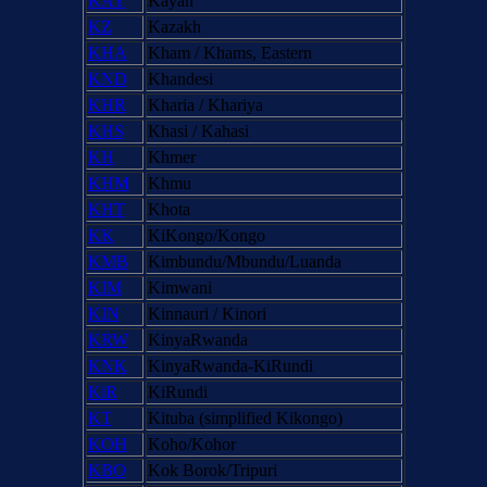
KAY
Kayan
KZ
Kazakh
KHA
Kham / Khams, Eastern
KND
Khandesi
KHR
Kharia / Khariya
KHS
Khasi / Kahasi
KH
Khmer
KHM
Khmu
KHT
Khota
KK
KiKongo/Kongo
KMB
Kimbundu/Mbundu/Luanda
KIM
Kimwani
KIN
Kinnauri / Kinori
KRW
KinyaRwanda
KNK
KinyaRwanda-KiRundi
KiR
KiRundi
KT
Kituba (simplified Kikongo)
KOH
Koho/Kohor
KBO
Kok Borok/Tripuri