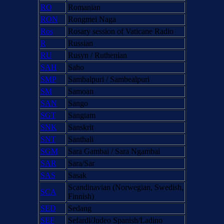
RO
Romanian
RON
Rongmei Naga
Ros
Rosary session of Vaticane Radio
R
Russian
RU
Rusyn / Ruthenian
SAH
Saho
SMP
Sambalpuri / Sambealpuri
SM
Samoan
SAN
Sango
SGT
Sangtam
SNK
Sanskrit
SNT
Santhali
SGM
Sara Gambai / Sara Ngambai
SAR
Sara/Sar
SAS
Sasak
Scandinavian (Norwegian, Swedish,
SCA
Finnish)
SED
Sedang
SEF
Sefardi/Judeo Spanish/Ladino