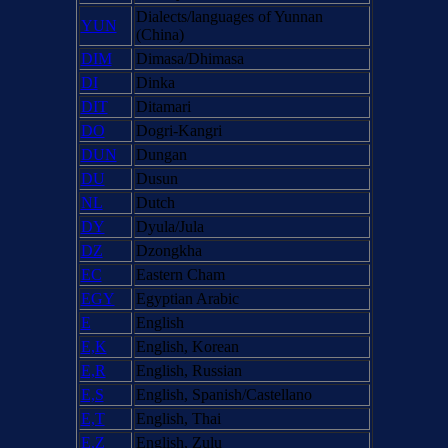
Dialects/languages of Yunnan
YUN
(China)
DIM
Dimasa/Dhimasa
DI
Dinka
DIT
Ditamari
DO
Dogri-Kangri
DUN
Dungan
DU
Dusun
NL
Dutch
DY
Dyula/Jula
DZ
Dzongkha
EC
Eastern Cham
EGY
Egyptian Arabic
E
English
E,K
English, Korean
E,R
English, Russian
E,S
English, Spanish/Castellano
E,T
English, Thai
E,Z
English, Zulu