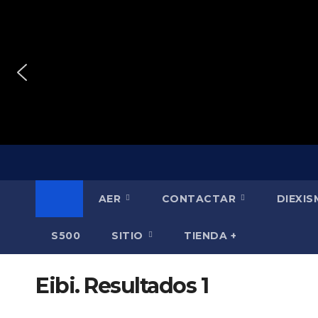
Saltar
al
contenido
AER
CONTACTAR
DIEXI
S500
SITIO
TIENDA +
Eibi. Resultados 1