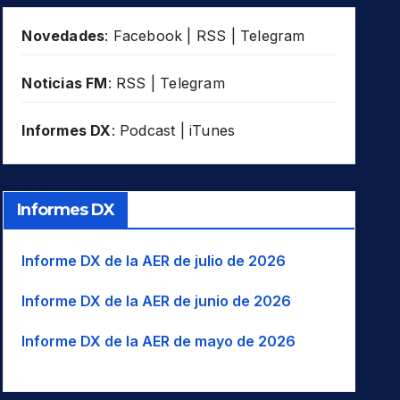
Novedades
:
Facebook
|
RSS
|
Telegram
Noticias FM
:
RSS
|
Telegram
Informes DX
:
Podcast
|
iTunes
Informes DX
Informe DX de la AER de julio de 2026
Informe DX de la AER de junio de 2026
Informe DX de la AER de mayo de 2026