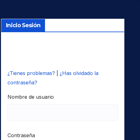
Inicio Sesión
¿Tienes problemas?
|
¿Has olvidado la
contraseña?
Nombre de usuario
Contraseña