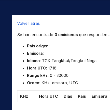
Volver atrás
Se han encontrado
0 emisiones
que responden a l
País origen
:
Emisora
:
Idioma
: TGK Tangkhul/Tangkul Naga
Hora UTC
: 1718
Rango kHz
: 0 - 30000
Orden
: KHz, emisora, UTC
KHz
Hora UTC
Días
País
Emisora