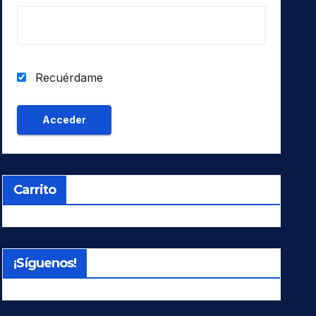
Recuérdame
Carrito
¡Síguenos!