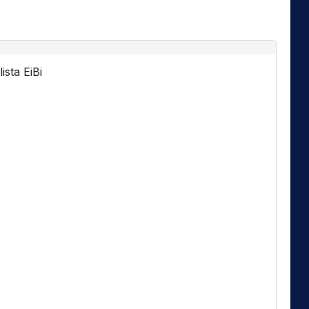
ista EiBi
Florida