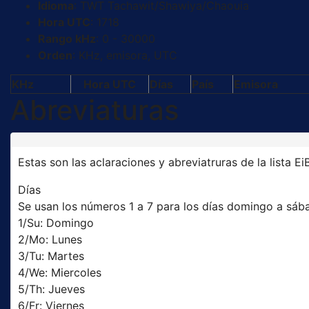
Idioma
: TWT Tachawit/Shawiya/Chaouia
Hora UTC
: 1718
Rango kHz
: 0 - 30000
Orden
: KHz, emisora, UTC
KHz
Hora UTC
Días
País
Emisora
Abreviaturas
Estas son las aclaraciones y abreviatruras de la lista EiB
Días
Se usan los números 1 a 7 para los días domingo a sábad
1/Su: Domingo
2/Mo: Lunes
3/Tu: Martes
4/We: Miercoles
5/Th: Jueves
6/Fr: Viernes