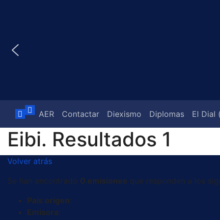
Saltar
al
contenido
AER
Contactar
Diexismo
Diplomas
El Dial
Eibi. Resultados 1
Volver atrás
Se han encontrado
0 emisiones
que responden a los sigu
País origen
:
Emisora
: