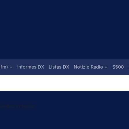
 (fm) +
Informes DX
Listas DX
Notizie Radio +
S500
ientes criterios: