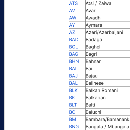
ATS
Atsi / Zaiwa
AV
Avar
AW
Awadhi
AY
Aymara
AZ
Azeri/Azerbaijani
BAD
Badaga
BGL
Bagheli
BAG
Bagri
BHN
Bahnar
BAI
Bai
BAJ
Bajau
BAL
Balinese
BLK
Balkan Romani
BK
Balkarian
BLT
Balti
BC
Baluchi
BM
Bambara/Bamanank
BNG
Bangala / Mbangala