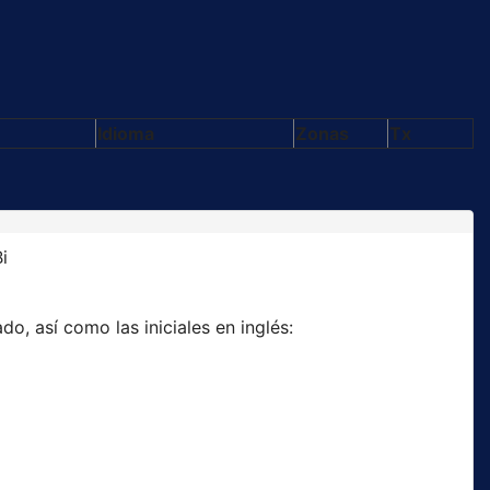
Idioma
Zonas
Tx
i
o, así como las iniciales en inglés: