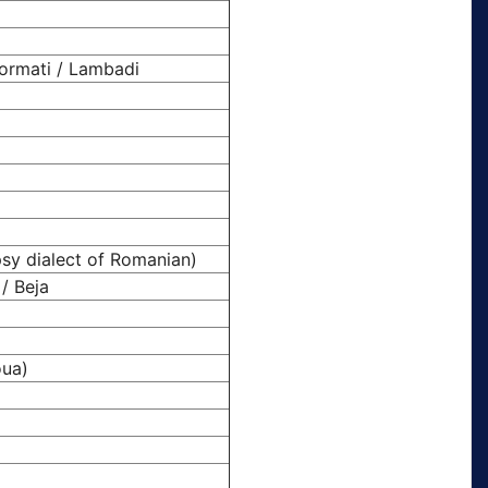
Gormati / Lambadi
sy dialect of Romanian)
/ Beja
oua)