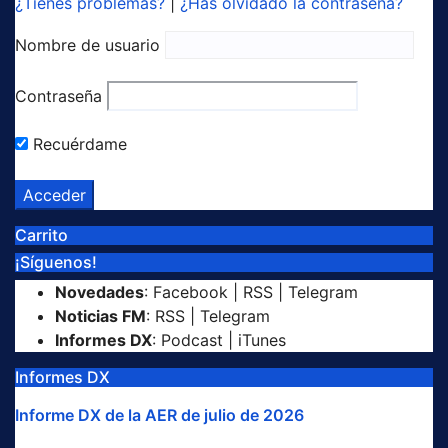
¿Tienes problemas?
|
¿Has olvidado la contraseña?
Nombre de usuario
Contraseña
Recuérdame
Carrito
¡Síguenos!
Novedades
:
Facebook
|
RSS
|
Telegram
Noticias FM
:
RSS
|
Telegram
Informes DX
:
Podcast
|
iTunes
Informes DX
Informe DX de la AER de julio de 2026