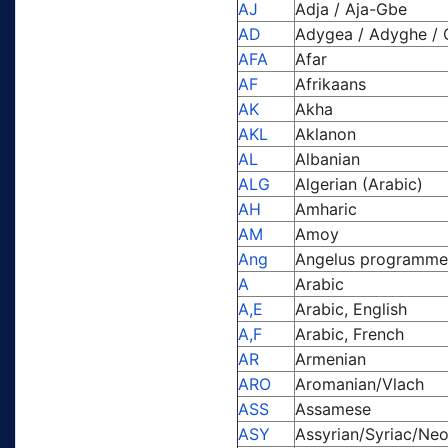
AJ
Adja / Aja-Gbe
AD
Adygea / Adyghe / 
AFA
Afar
AF
Afrikaans
AK
Akha
AKL
Aklanon
AL
Albanian
ALG
Algerian (Arabic)
AH
Amharic
AM
Amoy
Ang
Angelus programme 
A
Arabic
A,E
Arabic, English
A,F
Arabic, French
AR
Armenian
ARO
Aromanian/Vlach
ASS
Assamese
ASY
Assyrian/Syriac/Ne