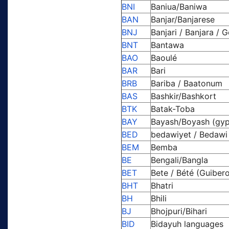
BNI
Baniua/Baniwa
BAN
Banjar/Banjarese
BNJ
Banjari / Banjara / 
BNT
Bantawa
BAO
Baoulé
BAR
Bari
BRB
Bariba / Baatonum
BAS
Bashkir/Bashkort
BTK
Batak-Toba
BAY
Bayash/Boyash (gyp
BED
bedawiyet / Bedawi 
BEM
Bemba
BE
Bengali/Bangla
BET
Bete / Bété (Guiber
BHT
Bhatri
BH
Bhili
BJ
Bhojpuri/Bihari
BID
Bidayuh languages