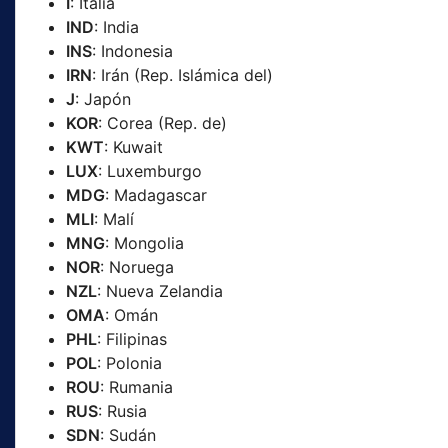
I
: Italia
IND
: India
INS
: Indonesia
IRN
: Irán (Rep. Islámica del)
J
: Japón
KOR
: Corea (Rep. de)
KWT
: Kuwait
LUX
: Luxemburgo
MDG
: Madagascar
MLI
: Malí
MNG
: Mongolia
NOR
: Noruega
NZL
: Nueva Zelandia
OMA
: Omán
PHL
: Filipinas
POL
: Polonia
ROU
: Rumania
RUS
: Rusia
SDN
: Sudán