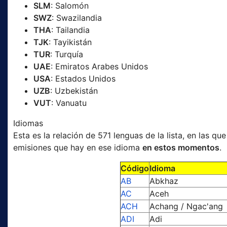
SLM
: Salomón
SWZ
: Swazilandia
THA
: Tailandia
TJK
: Tayikistán
TUR
: Turquía
UAE
: Emiratos Arabes Unidos
USA
: Estados Unidos
UZB
: Uzbekistán
VUT
: Vanuatu
Idiomas
Esta es la relación de 571 lenguas de la lista, en las q
emisiones que hay en ese idioma
en estos momentos
.
Código
Idioma
AB
Abkhaz
AC
Aceh
ACH
Achang / Ngac'ang
ADI
Adi