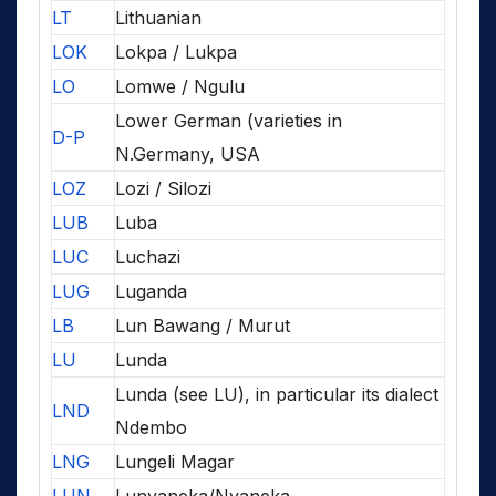
LT
Lithuanian
LOK
Lokpa / Lukpa
LO
Lomwe / Ngulu
Lower German (varieties in
D-P
N.Germany, USA
LOZ
Lozi / Silozi
LUB
Luba
LUC
Luchazi
LUG
Luganda
LB
Lun Bawang / Murut
LU
Lunda
Lunda (see LU), in particular its dialect
LND
Ndembo
LNG
Lungeli Magar