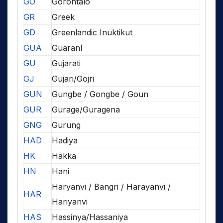
GO
Gorontalo
GR
Greek
GD
Greenlandic Inuktikut
GUA
Guaraní
GU
Gujarati
GJ
Gujari/Gojri
GUN
Gungbe / Gongbe / Goun
GUR
Gurage/Guragena
GNG
Gurung
HAD
Hadiya
HK
Hakka
HN
Hani
Haryanvi / Bangri / Harayanvi /
HAR
Hariyanvi
HAS
Hassinya/Hassaniya