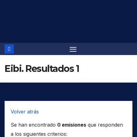
Saltar
al
contenido
Eibi. Resultados 1
Volver atrás
Se han encontrado
0 emisiones
que responden
a los siguientes criterios: