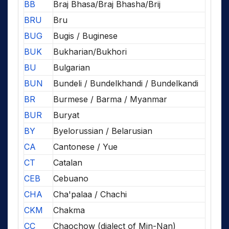
BB
Braj Bhasa/Braj Bhasha/Brij
BRU
Bru
BUG
Bugis / Buginese
BUK
Bukharian/Bukhori
BU
Bulgarian
BUN
Bundeli / Bundelkhandi / Bundelkandi
BR
Burmese / Barma / Myanmar
BUR
Buryat
BY
Byelorussian / Belarusian
CA
Cantonese / Yue
CT
Catalan
CEB
Cebuano
CHA
Cha'palaa / Chachi
CKM
Chakma
CC
Chaochow (dialect of Min-Nan)