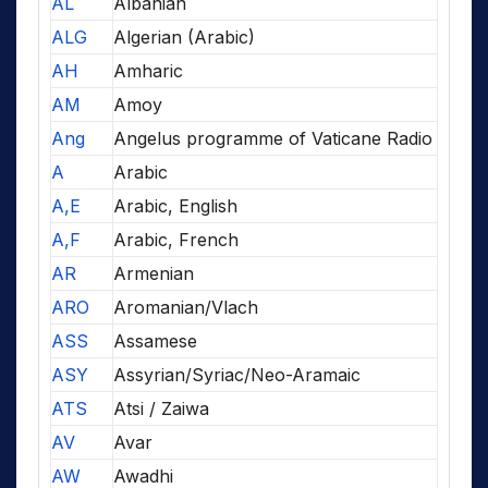
AL
Albanian
ALG
Algerian (Arabic)
AH
Amharic
AM
Amoy
Ang
Angelus programme of Vaticane Radio
A
Arabic
A,E
Arabic, English
A,F
Arabic, French
AR
Armenian
ARO
Aromanian/Vlach
ASS
Assamese
ASY
Assyrian/Syriac/Neo-Aramaic
ATS
Atsi / Zaiwa
AV
Avar
AW
Awadhi