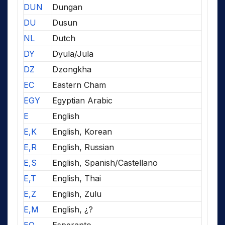
DUN
Dungan
DU
Dusun
NL
Dutch
DY
Dyula/Jula
DZ
Dzongkha
EC
Eastern Cham
EGY
Egyptian Arabic
E
English
E,K
English, Korean
E,R
English, Russian
E,S
English, Spanish/Castellano
E,T
English, Thai
E,Z
English, Zulu
E,M
English, ¿?