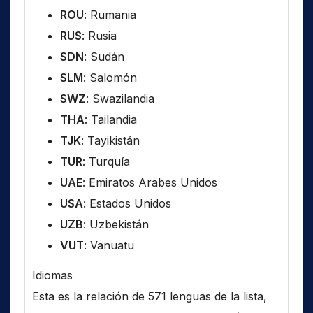
ROU
: Rumania
RUS
: Rusia
SDN
: Sudán
SLM
: Salomón
SWZ
: Swazilandia
THA
: Tailandia
TJK
: Tayikistán
TUR
: Turquía
UAE
: Emiratos Arabes Unidos
USA
: Estados Unidos
UZB
: Uzbekistán
VUT
: Vanuatu
Idiomas
Esta es la relación de 571 lenguas de la lista,