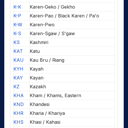
K-K
Karen-Geko / Gekho
K-P
Karen-Pao / Black Karen / Pa'o
K-W
Karen-Pwo
K-S
Karen-Sgaw / S'gaw
KS
Kashmiri
KAT
Katu
KAU
Kau Bru / Riang
KYH
Kayah
KAY
Kayan
KZ
Kazakh
KHA
Kham / Khams, Eastern
KND
Khandesi
KHR
Kharia / Khariya
KHS
Khasi / Kahasi