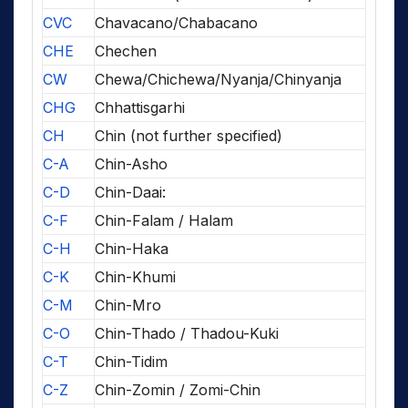
CVC
Chavacano/Chabacano
CHE
Chechen
CW
Chewa/Chichewa/Nyanja/Chinyanja
CHG
Chhattisgarhi
CH
Chin (not further specified)
C-A
Chin-Asho
C-D
Chin-Daai:
C-F
Chin-Falam / Halam
C-H
Chin-Haka
C-K
Chin-Khumi
C-M
Chin-Mro
C-O
Chin-Thado / Thadou-Kuki
C-T
Chin-Tidim
C-Z
Chin-Zomin / Zomi-Chin