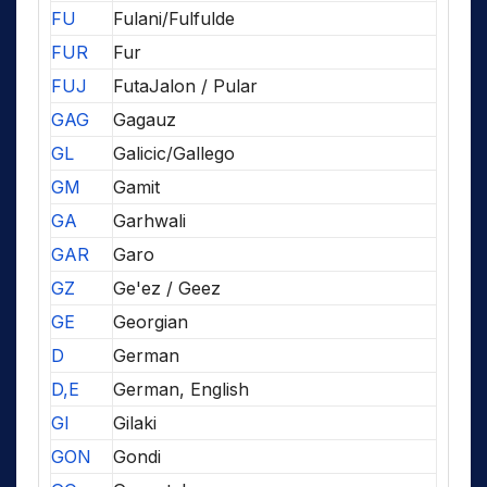
FU
Fulani/Fulfulde
FUR
Fur
FUJ
FutaJalon / Pular
GAG
Gagauz
GL
Galicic/Gallego
GM
Gamit
GA
Garhwali
GAR
Garo
GZ
Ge'ez / Geez
GE
Georgian
D
German
D,E
German, English
GI
Gilaki
GON
Gondi