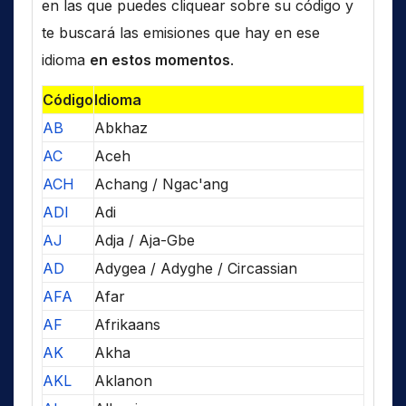
en las que puedes cliquear sobre su código y
te buscará las emisiones que hay en ese
idioma
en estos momentos
.
Código
Idioma
AB
Abkhaz
AC
Aceh
ACH
Achang / Ngac'ang
ADI
Adi
AJ
Adja / Aja-Gbe
AD
Adygea / Adyghe / Circassian
AFA
Afar
AF
Afrikaans
AK
Akha
AKL
Aklanon