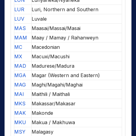
LUN
Lunyaneka/Nyaneka
LUR
Luri, Northern and Southern
LUV
Luvale
MAS
Maasai/Massai/Masai
MAM
Maay / Mamay / Rahanweyn
MC
Macedonian
MX
Macuxi/Macushi
MAD
Madurese/Madura
MGA
Magar (Western and Eastern)
MAG
Maghi/Magahi/Maghai
MAI
Maithili / Maithali
MKS
Makassar/Makasar
MAK
Makonde
MKU
Makua / Makhuwa
MSY
Malagasy