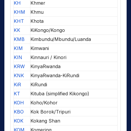
KH
Khmer
KHM
Khmu
KHT
Khota
KK
KiKongo/Kongo
KMB
Kimbundu/Mbundu/Luanda
KIM
Kimwani
KIN
Kinnauri / Kinori
KRW
KinyaRwanda
KNK
KinyaRwanda-KiRundi
KiR
KiRundi
KT
Kituba (simplified Kikongo)
KOH
Koho/Kohor
KBO
Kok Borok/Tripuri
KOK
Kokang Shan
KOM
Komering