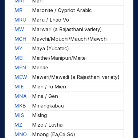
MRI
Mari
MR
Maronite / Cypriot Arabic
MRU
Maru / Lhao Vo
MW
Marwari (a Rajasthani variety)
MCH
Mavchi/Mouchi/Mauchi/Mawchi
MY
Maya (Yucatec)
MEI
Meithei/Manipuri/Meitei
MEN
Mende
MEW
Mewari/Mewadi (a Rajasthani variety)
MIE
Mien / Iu Mien
MNA
Mina / Gen
MKB
Minangkabau
MIS
Mising
MZ
Mizo / Lushai
MNO
Mnong (Ea,Ce,So)