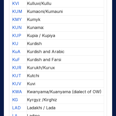
KVI
Kulluvi/Kullu
KUM
Kumaoni/Kumauni
KMY
Kumyk
KUN
Kunama:
KUP
Kupia / Kupiya
KU
Kurdish
KuA
Kurdish and Arabic
KuF
Kurdish and Farsi
KUR
Kurukh/Kurux
KUT
Kutchi
KUV
Kuvi
KWA
Kwanyama/Kuanyama (dialect of OW)
KG
Kyrgyz /Kirghiz
LAD
Ladakhi / Lada
LA
Ladino