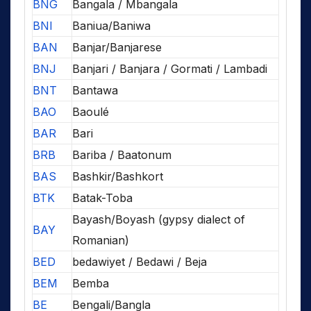
BNG
Bangala / Mbangala
BNI
Baniua/Baniwa
BAN
Banjar/Banjarese
BNJ
Banjari / Banjara / Gormati / Lambadi
BNT
Bantawa
BAO
Baoulé
BAR
Bari
BRB
Bariba / Baatonum
BAS
Bashkir/Bashkort
BTK
Batak-Toba
Bayash/Boyash (gypsy dialect of
BAY
Romanian)
BED
bedawiyet / Bedawi / Beja
BEM
Bemba
BE
Bengali/Bangla