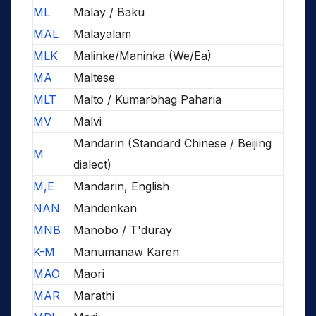
ML
Malay / Baku
MAL
Malayalam
MLK
Malinke/Maninka (We/Ea)
MA
Maltese
MLT
Malto / Kumarbhag Paharia
MV
Malvi
Mandarin (Standard Chinese / Beijing
M
dialect)
M,E
Mandarin, English
NAN
Mandenkan
MNB
Manobo / T'duray
K-M
Manumanaw Karen
MAO
Maori
MAR
Marathi