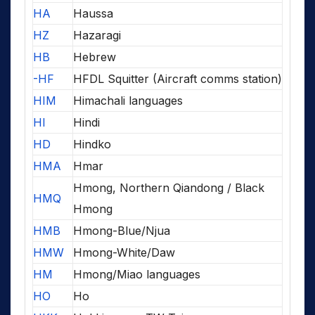
HA
Haussa
HZ
Hazaragi
HB
Hebrew
-HF
HFDL Squitter (Aircraft comms station)
HIM
Himachali languages
HI
Hindi
HD
Hindko
HMA
Hmar
Hmong, Northern Qiandong / Black
HMQ
Hmong
HMB
Hmong-Blue/Njua
HMW
Hmong-White/Daw
HM
Hmong/Miao languages
HO
Ho