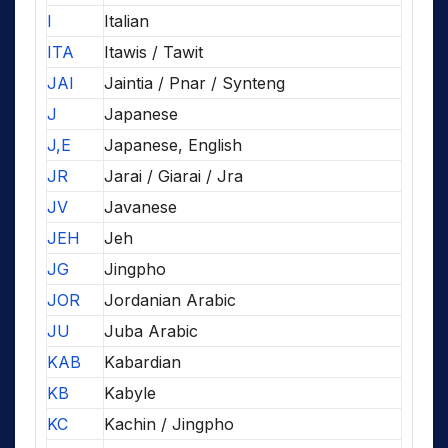
I
Italian
ITA
Itawis / Tawit
JAI
Jaintia / Pnar / Synteng
J
Japanese
J,E
Japanese, English
JR
Jarai / Giarai / Jra
JV
Javanese
JEH
Jeh
JG
Jingpho
JOR
Jordanian Arabic
JU
Juba Arabic
KAB
Kabardian
KB
Kabyle
KC
Kachin / Jingpho