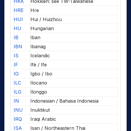
HKK
Hokkien: see TW-Taiwanese
HRE
Hre
HUI
Hui / Huizhou
HU
Hungarian
IB
Iban
IBN
Ibanag
IS
Icelandic
IF
Ifè / Ife
IG
Igbo / Ibo
ILC
Ilocano
ILG
Ilonggo
IN
Indonesian / Bahasa Indonesia
INU
Inuktikut
IRQ
Iraqi Arabic
ISA
Isan / Northeastern Thai