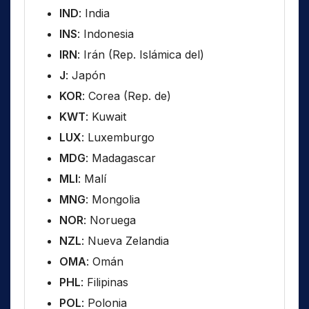
IND
: India
INS
: Indonesia
IRN
: Irán (Rep. Islámica del)
J
: Japón
KOR
: Corea (Rep. de)
KWT
: Kuwait
LUX
: Luxemburgo
MDG
: Madagascar
MLI
: Malí
MNG
: Mongolia
NOR
: Noruega
NZL
: Nueva Zelandia
OMA
: Omán
PHL
: Filipinas
POL
: Polonia