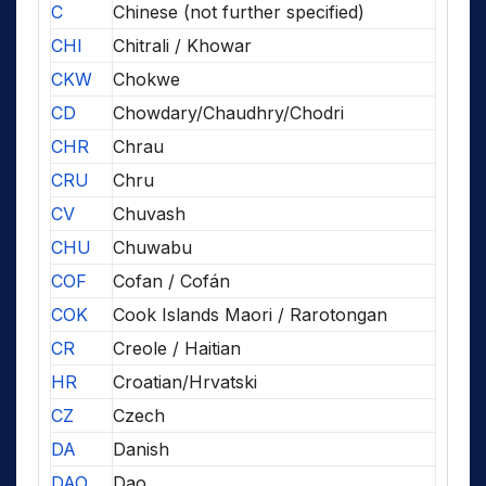
C
Chinese (not further specified)
CHI
Chitrali / Khowar
CKW
Chokwe
CD
Chowdary/Chaudhry/Chodri
CHR
Chrau
CRU
Chru
CV
Chuvash
CHU
Chuwabu
COF
Cofan / Cofán
COK
Cook Islands Maori / Rarotongan
CR
Creole / Haitian
HR
Croatian/Hrvatski
CZ
Czech
DA
Danish
DAO
Dao