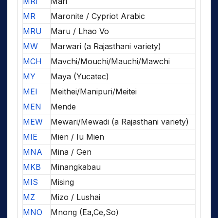
MRI
Mari
MR
Maronite / Cypriot Arabic
MRU
Maru / Lhao Vo
MW
Marwari (a Rajasthani variety)
MCH
Mavchi/Mouchi/Mauchi/Mawchi
MY
Maya (Yucatec)
MEI
Meithei/Manipuri/Meitei
MEN
Mende
MEW
Mewari/Mewadi (a Rajasthani variety)
MIE
Mien / Iu Mien
MNA
Mina / Gen
MKB
Minangkabau
MIS
Mising
MZ
Mizo / Lushai
MNO
Mnong (Ea,Ce,So)