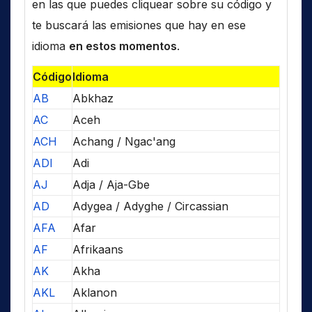
en las que puedes cliquear sobre su código y
te buscará las emisiones que hay en ese
idioma
en estos momentos
.
Código
Idioma
AB
Abkhaz
AC
Aceh
ACH
Achang / Ngac'ang
ADI
Adi
AJ
Adja / Aja-Gbe
AD
Adygea / Adyghe / Circassian
AFA
Afar
AF
Afrikaans
AK
Akha
AKL
Aklanon