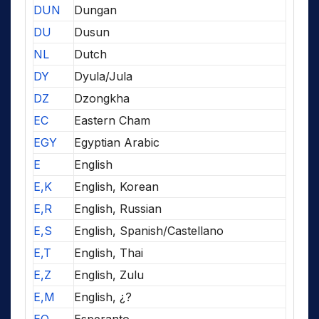
DUN
Dungan
DU
Dusun
NL
Dutch
DY
Dyula/Jula
DZ
Dzongkha
EC
Eastern Cham
EGY
Egyptian Arabic
E
English
E,K
English, Korean
E,R
English, Russian
E,S
English, Spanish/Castellano
E,T
English, Thai
E,Z
English, Zulu
E,M
English, ¿?