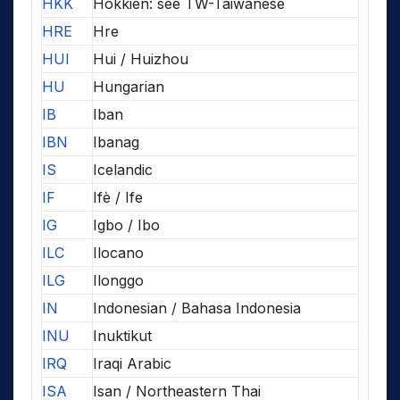
HKK
Hokkien: see TW-Taiwanese
HRE
Hre
HUI
Hui / Huizhou
HU
Hungarian
IB
Iban
IBN
Ibanag
IS
Icelandic
IF
Ifè / Ife
IG
Igbo / Ibo
ILC
Ilocano
ILG
Ilonggo
IN
Indonesian / Bahasa Indonesia
INU
Inuktikut
IRQ
Iraqi Arabic
ISA
Isan / Northeastern Thai