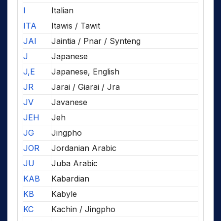
I
Italian
ITA
Itawis / Tawit
JAI
Jaintia / Pnar / Synteng
J
Japanese
J,E
Japanese, English
JR
Jarai / Giarai / Jra
JV
Javanese
JEH
Jeh
JG
Jingpho
JOR
Jordanian Arabic
JU
Juba Arabic
KAB
Kabardian
KB
Kabyle
KC
Kachin / Jingpho