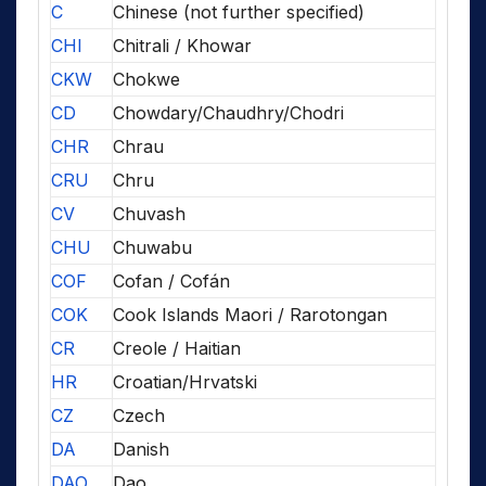
C
Chinese (not further specified)
CHI
Chitrali / Khowar
CKW
Chokwe
CD
Chowdary/Chaudhry/Chodri
CHR
Chrau
CRU
Chru
CV
Chuvash
CHU
Chuwabu
COF
Cofan / Cofán
COK
Cook Islands Maori / Rarotongan
CR
Creole / Haitian
HR
Croatian/Hrvatski
CZ
Czech
DA
Danish
DAO
Dao