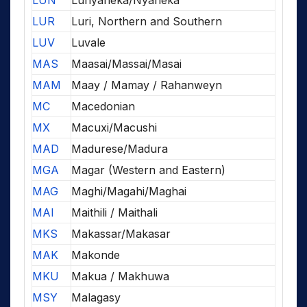
LUN
Lunyaneka/Nyaneka
LUR
Luri, Northern and Southern
LUV
Luvale
MAS
Maasai/Massai/Masai
MAM
Maay / Mamay / Rahanweyn
MC
Macedonian
MX
Macuxi/Macushi
MAD
Madurese/Madura
MGA
Magar (Western and Eastern)
MAG
Maghi/Magahi/Maghai
MAI
Maithili / Maithali
MKS
Makassar/Makasar
MAK
Makonde
MKU
Makua / Makhuwa
MSY
Malagasy