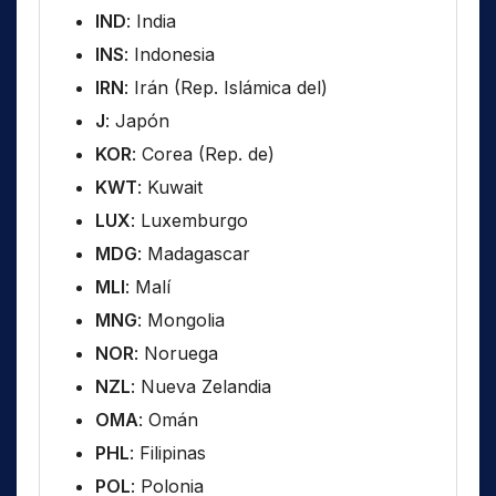
IND
: India
INS
: Indonesia
IRN
: Irán (Rep. Islámica del)
J
: Japón
KOR
: Corea (Rep. de)
KWT
: Kuwait
LUX
: Luxemburgo
MDG
: Madagascar
MLI
: Malí
MNG
: Mongolia
NOR
: Noruega
NZL
: Nueva Zelandia
OMA
: Omán
PHL
: Filipinas
POL
: Polonia