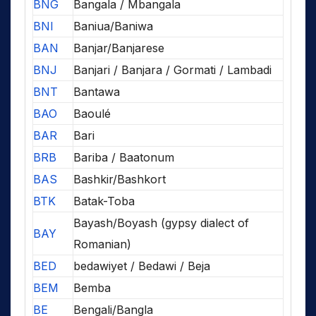
BNG
Bangala / Mbangala
BNI
Baniua/Baniwa
BAN
Banjar/Banjarese
BNJ
Banjari / Banjara / Gormati / Lambadi
BNT
Bantawa
BAO
Baoulé
BAR
Bari
BRB
Bariba / Baatonum
BAS
Bashkir/Bashkort
BTK
Batak-Toba
Bayash/Boyash (gypsy dialect of
BAY
Romanian)
BED
bedawiyet / Bedawi / Beja
BEM
Bemba
BE
Bengali/Bangla