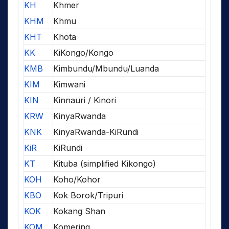
KH
Khmer
KHM
Khmu
KHT
Khota
KK
KiKongo/Kongo
KMB
Kimbundu/Mbundu/Luanda
KIM
Kimwani
KIN
Kinnauri / Kinori
KRW
KinyaRwanda
KNK
KinyaRwanda-KiRundi
KiR
KiRundi
KT
Kituba (simplified Kikongo)
KOH
Koho/Kohor
KBO
Kok Borok/Tripuri
KOK
Kokang Shan
KOM
Komering