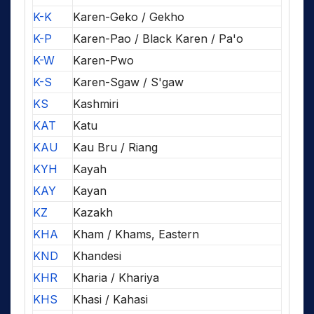
K-K
Karen-Geko / Gekho
K-P
Karen-Pao / Black Karen / Pa'o
K-W
Karen-Pwo
K-S
Karen-Sgaw / S'gaw
KS
Kashmiri
KAT
Katu
KAU
Kau Bru / Riang
KYH
Kayah
KAY
Kayan
KZ
Kazakh
KHA
Kham / Khams, Eastern
KND
Khandesi
KHR
Kharia / Khariya
KHS
Khasi / Kahasi