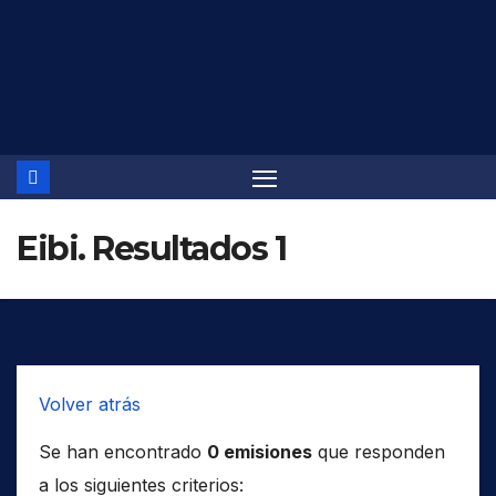
Saltar
al
contenido
Eibi. Resultados 1
Volver atrás
Se han encontrado
0 emisiones
que responden
a los siguientes criterios: