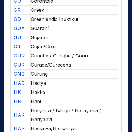
GO
Gorontalo
GR
Greek
GD
Greenlandic Inuktikut
GUA
Guaraní
GU
Gujarati
GJ
Gujari/Gojri
GUN
Gungbe / Gongbe / Goun
GUR
Gurage/Guragena
GNG
Gurung
HAD
Hadiya
HK
Hakka
HN
Hani
Haryanvi / Bangri / Harayanvi /
HAR
Hariyanvi
HAS
Hassinya/Hassaniya