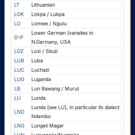
LT
Lithuanian
LOK
Lokpa / Lukpa
LO
Lomwe / Ngulu
Lower German (varieties in
D-P
N.Germany, USA
LOZ
Lozi / Silozi
LUB
Luba
LUC
Luchazi
LUG
Luganda
LB
Lun Bawang / Murut
LU
Lunda
Lunda (see LU), in particular its dialect
LND
Ndembo
LNG
Lungeli Magar