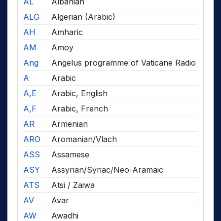
AL
Albanian
ALG
Algerian (Arabic)
AH
Amharic
AM
Amoy
Ang
Angelus programme of Vaticane Radio
A
Arabic
A,E
Arabic, English
A,F
Arabic, French
AR
Armenian
ARO
Aromanian/Vlach
ASS
Assamese
ASY
Assyrian/Syriac/Neo-Aramaic
ATS
Atsi / Zaiwa
AV
Avar
AW
Awadhi