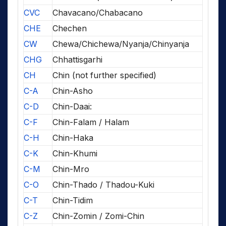
CVC
Chavacano/Chabacano
CHE
Chechen
CW
Chewa/Chichewa/Nyanja/Chinyanja
CHG
Chhattisgarhi
CH
Chin (not further specified)
C-A
Chin-Asho
C-D
Chin-Daai:
C-F
Chin-Falam / Halam
C-H
Chin-Haka
C-K
Chin-Khumi
C-M
Chin-Mro
C-O
Chin-Thado / Thadou-Kuki
C-T
Chin-Tidim
C-Z
Chin-Zomin / Zomi-Chin