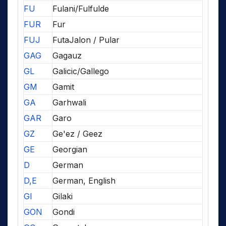
FU
Fulani/Fulfulde
FUR
Fur
FUJ
FutaJalon / Pular
GAG
Gagauz
GL
Galicic/Gallego
GM
Gamit
GA
Garhwali
GAR
Garo
GZ
Ge'ez / Geez
GE
Georgian
D
German
D,E
German, English
GI
Gilaki
GON
Gondi