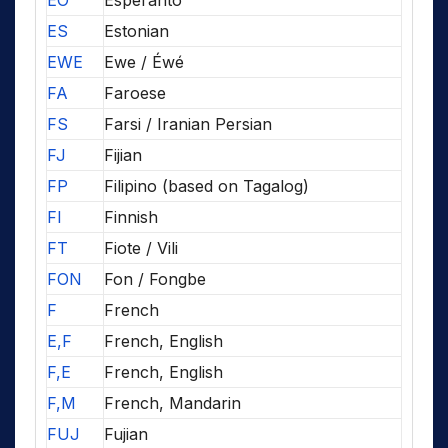
EO
Esperanto
ES
Estonian
EWE
Ewe / Éwé
FA
Faroese
FS
Farsi / Iranian Persian
FJ
Fijian
FP
Filipino (based on Tagalog)
FI
Finnish
FT
Fiote / Vili
FON
Fon / Fongbe
F
French
E,F
French, English
F,E
French, English
F,M
French, Mandarin
FUJ
Fujian