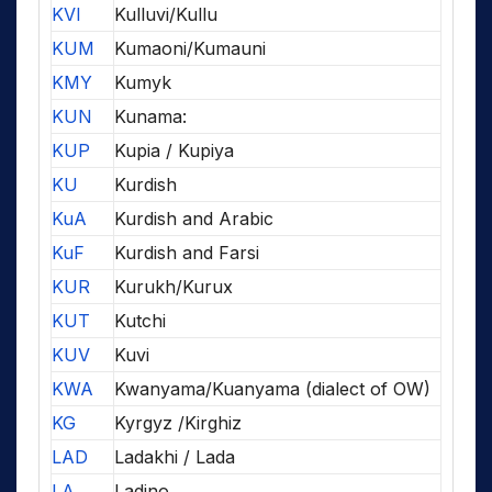
KVI
Kulluvi/Kullu
KUM
Kumaoni/Kumauni
KMY
Kumyk
KUN
Kunama:
KUP
Kupia / Kupiya
KU
Kurdish
KuA
Kurdish and Arabic
KuF
Kurdish and Farsi
KUR
Kurukh/Kurux
KUT
Kutchi
KUV
Kuvi
KWA
Kwanyama/Kuanyama (dialect of OW)
KG
Kyrgyz /Kirghiz
LAD
Ladakhi / Lada
LA
Ladino