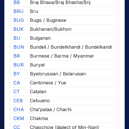
BB
Braj Bhasa/Braj Bhasha/Brij
BRU
Bru
BUG
Bugis / Buginese
BUK
Bukharian/Bukhori
BU
Bulgarian
BUN
Bundeli / Bundelkhandi / Bundelkandi
BR
Burmese / Barma / Myanmar
BUR
Buryat
BY
Byelorussian / Belarusian
CA
Cantonese / Yue
CT
Catalan
CEB
Cebuano
CHA
Cha'palaa / Chachi
CKM
Chakma
CC
Chaochow (dialect of Min-Nan)