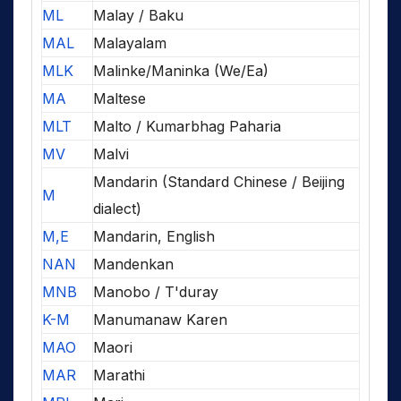
ML
Malay / Baku
MAL
Malayalam
MLK
Malinke/Maninka (We/Ea)
MA
Maltese
MLT
Malto / Kumarbhag Paharia
MV
Malvi
Mandarin (Standard Chinese / Beijing
M
dialect)
M,E
Mandarin, English
NAN
Mandenkan
MNB
Manobo / T'duray
K-M
Manumanaw Karen
MAO
Maori
MAR
Marathi