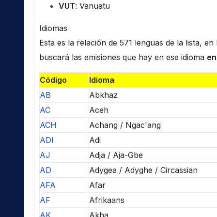
VUT
: Vanuatu
Idiomas
Esta es la relación de 571 lenguas de la lista, e
buscará las emisiones que hay en ese idioma
en
Código
Idioma
AB
Abkhaz
AC
Aceh
ACH
Achang / Ngac'ang
ADI
Adi
AJ
Adja / Aja-Gbe
AD
Adygea / Adyghe / Circassian
AFA
Afar
AF
Afrikaans
AK
Akha