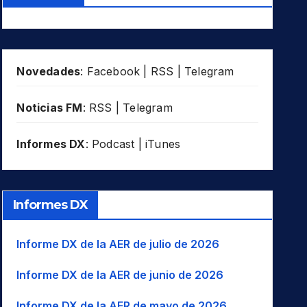
Novedades
:
Facebook
|
RSS
|
Telegram
Noticias FM
:
RSS
|
Telegram
Informes DX
:
Podcast
|
iTunes
Informes DX
Informe DX de la AER de julio de 2026
Informe DX de la AER de junio de 2026
Informe DX de la AER de mayo de 2026