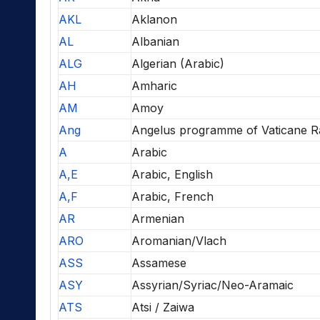
AKL
Aklanon
AL
Albanian
ALG
Algerian (Arabic)
AH
Amharic
AM
Amoy
Ang
Angelus programme of Vaticane R
A
Arabic
A,E
Arabic, English
A,F
Arabic, French
AR
Armenian
ARO
Aromanian/Vlach
ASS
Assamese
ASY
Assyrian/Syriac/Neo-Aramaic
ATS
Atsi / Zaiwa