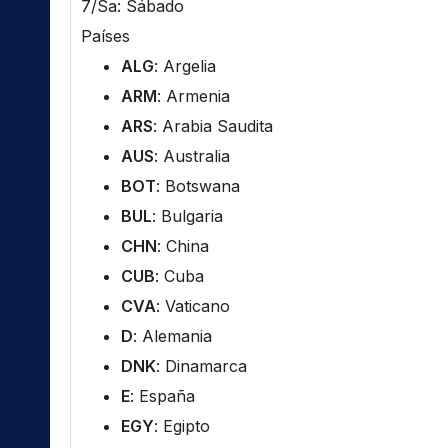
7/Sa: Sábado
Países
ALG
: Argelia
ARM
: Armenia
ARS
: Arabia Saudita
AUS
: Australia
BOT
: Botswana
BUL
: Bulgaria
CHN
: China
CUB
: Cuba
CVA
: Vaticano
D
: Alemania
DNK
: Dinamarca
E
: España
EGY
: Egipto