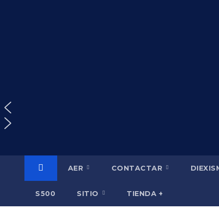
Saltar
al
contenido
AER
CONTACTAR
DIEXI
S500
SITIO
TIENDA +