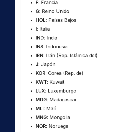
F
: Francia
G
: Reino Unido
HOL
: Países Bajos
I
: Italia
IND
: India
INS
: Indonesia
IRN
: Irán (Rep. Islámica del)
J
: Japón
KOR
: Corea (Rep. de)
KWT
: Kuwait
LUX
: Luxemburgo
MDG
: Madagascar
MLI
: Malí
MNG
: Mongolia
NOR
: Noruega