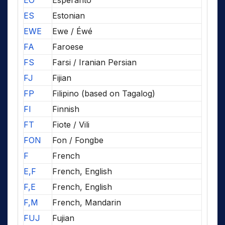
EO
Esperanto
ES
Estonian
EWE
Ewe / Éwé
FA
Faroese
FS
Farsi / Iranian Persian
FJ
Fijian
FP
Filipino (based on Tagalog)
FI
Finnish
FT
Fiote / Vili
FON
Fon / Fongbe
F
French
E,F
French, English
F,E
French, English
F,M
French, Mandarin
FUJ
Fujian