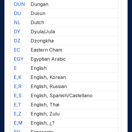
DUN
Dungan
DU
Dusun
NL
Dutch
DY
Dyula/Jula
DZ
Dzongkha
EC
Eastern Cham
EGY
Egyptian Arabic
E
English
E,K
English, Korean
E,R
English, Russian
E,S
English, Spanish/Castellano
E,T
English, Thai
E,Z
English, Zulu
E,M
English, ¿?