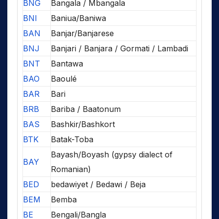
BNG
Bangala / Mbangala
BNI
Baniua/Baniwa
BAN
Banjar/Banjarese
BNJ
Banjari / Banjara / Gormati / Lambadi
BNT
Bantawa
BAO
Baoulé
BAR
Bari
BRB
Bariba / Baatonum
BAS
Bashkir/Bashkort
BTK
Batak-Toba
Bayash/Boyash (gypsy dialect of
BAY
Romanian)
BED
bedawiyet / Bedawi / Beja
BEM
Bemba
BE
Bengali/Bangla