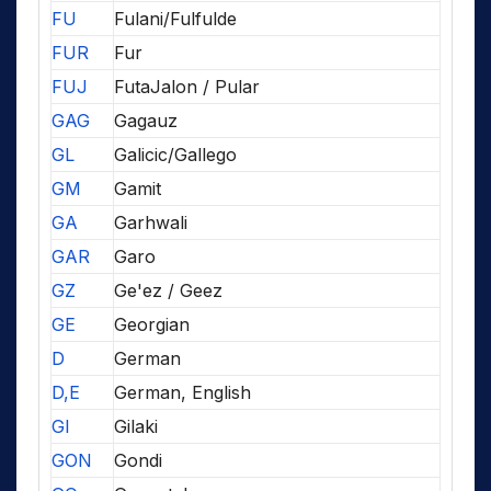
FU
Fulani/Fulfulde
FUR
Fur
FUJ
FutaJalon / Pular
GAG
Gagauz
GL
Galicic/Gallego
GM
Gamit
GA
Garhwali
GAR
Garo
GZ
Ge'ez / Geez
GE
Georgian
D
German
D,E
German, English
GI
Gilaki
GON
Gondi