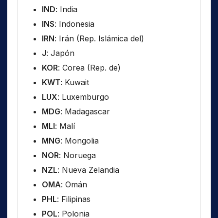
IND
: India
INS
: Indonesia
IRN
: Irán (Rep. Islámica del)
J
: Japón
KOR
: Corea (Rep. de)
KWT
: Kuwait
LUX
: Luxemburgo
MDG
: Madagascar
MLI
: Malí
MNG
: Mongolia
NOR
: Noruega
NZL
: Nueva Zelandia
OMA
: Omán
PHL
: Filipinas
POL
: Polonia