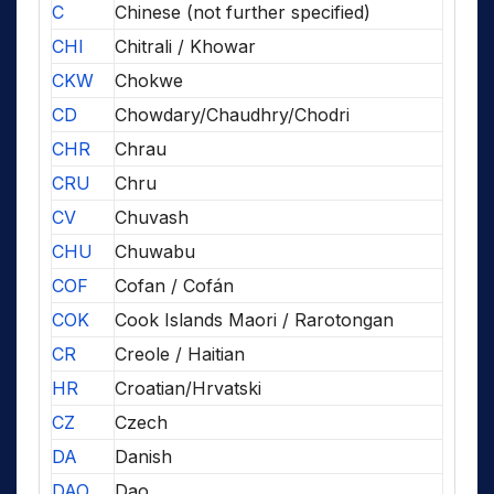
C
Chinese (not further specified)
CHI
Chitrali / Khowar
CKW
Chokwe
CD
Chowdary/Chaudhry/Chodri
CHR
Chrau
CRU
Chru
CV
Chuvash
CHU
Chuwabu
COF
Cofan / Cofán
COK
Cook Islands Maori / Rarotongan
CR
Creole / Haitian
HR
Croatian/Hrvatski
CZ
Czech
DA
Danish
DAO
Dao