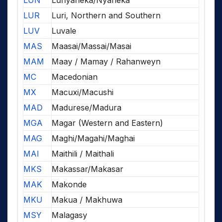
LUN
Lunyaneka/Nyaneka
LUR
Luri, Northern and Southern
LUV
Luvale
MAS
Maasai/Massai/Masai
MAM
Maay / Mamay / Rahanweyn
MC
Macedonian
MX
Macuxi/Macushi
MAD
Madurese/Madura
MGA
Magar (Western and Eastern)
MAG
Maghi/Magahi/Maghai
MAI
Maithili / Maithali
MKS
Makassar/Makasar
MAK
Makonde
MKU
Makua / Makhuwa
MSY
Malagasy