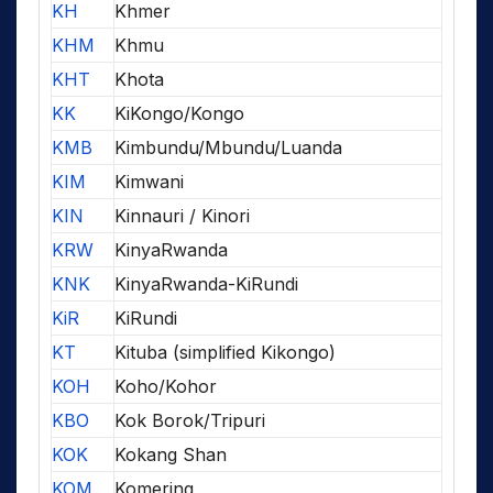
KH
Khmer
KHM
Khmu
KHT
Khota
KK
KiKongo/Kongo
KMB
Kimbundu/Mbundu/Luanda
KIM
Kimwani
KIN
Kinnauri / Kinori
KRW
KinyaRwanda
KNK
KinyaRwanda-KiRundi
KiR
KiRundi
KT
Kituba (simplified Kikongo)
KOH
Koho/Kohor
KBO
Kok Borok/Tripuri
KOK
Kokang Shan
KOM
Komering