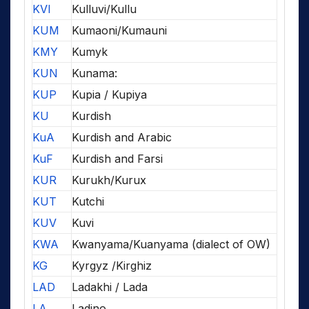
KVI
Kulluvi/Kullu
KUM
Kumaoni/Kumauni
KMY
Kumyk
KUN
Kunama:
KUP
Kupia / Kupiya
KU
Kurdish
KuA
Kurdish and Arabic
KuF
Kurdish and Farsi
KUR
Kurukh/Kurux
KUT
Kutchi
KUV
Kuvi
KWA
Kwanyama/Kuanyama (dialect of OW)
KG
Kyrgyz /Kirghiz
LAD
Ladakhi / Lada
LA
Ladino