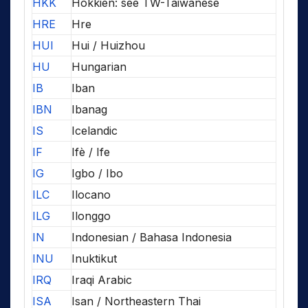
HKK
Hokkien: see TW-Taiwanese
HRE
Hre
HUI
Hui / Huizhou
HU
Hungarian
IB
Iban
IBN
Ibanag
IS
Icelandic
IF
Ifè / Ife
IG
Igbo / Ibo
ILC
Ilocano
ILG
Ilonggo
IN
Indonesian / Bahasa Indonesia
INU
Inuktikut
IRQ
Iraqi Arabic
ISA
Isan / Northeastern Thai