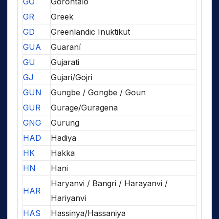
GO
Gorontalo
GR
Greek
GD
Greenlandic Inuktikut
GUA
Guaraní
GU
Gujarati
GJ
Gujari/Gojri
GUN
Gungbe / Gongbe / Goun
GUR
Gurage/Guragena
GNG
Gurung
HAD
Hadiya
HK
Hakka
HN
Hani
Haryanvi / Bangri / Harayanvi /
HAR
Hariyanvi
HAS
Hassinya/Hassaniya