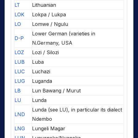
LT
Lithuanian
LOK
Lokpa / Lukpa
LO
Lomwe / Ngulu
Lower German (varieties in
D-P
N.Germany, USA
LOZ
Lozi / Silozi
LUB
Luba
LUC
Luchazi
LUG
Luganda
LB
Lun Bawang / Murut
LU
Lunda
Lunda (see LU), in particular its dialect
LND
Ndembo
LNG
Lungeli Magar