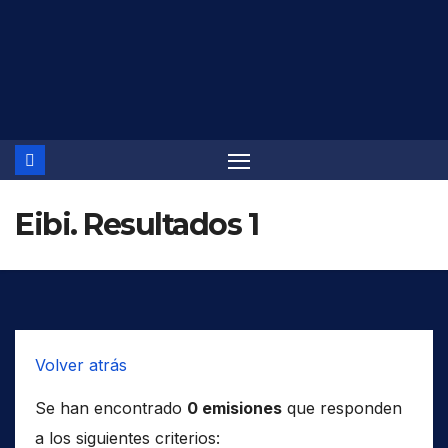
Saltar
al
contenido
Eibi. Resultados 1
Volver atrás
Se han encontrado
0 emisiones
que responden
a los siguientes criterios: