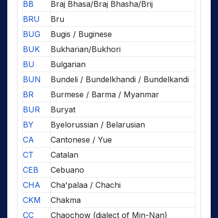
BB
Braj Bhasa/Braj Bhasha/Brij
BRU
Bru
BUG
Bugis / Buginese
BUK
Bukharian/Bukhori
BU
Bulgarian
BUN
Bundeli / Bundelkhandi / Bundelkandi
BR
Burmese / Barma / Myanmar
BUR
Buryat
BY
Byelorussian / Belarusian
CA
Cantonese / Yue
CT
Catalan
CEB
Cebuano
CHA
Cha'palaa / Chachi
CKM
Chakma
CC
Chaochow (dialect of Min-Nan)