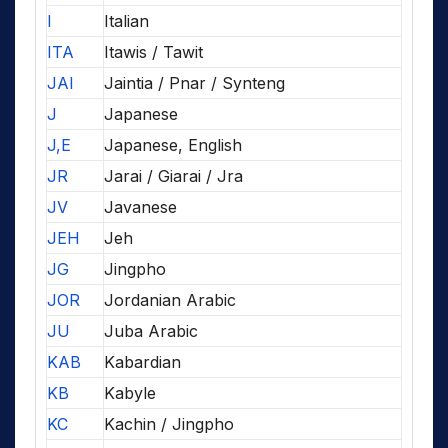
I
Italian
ITA
Itawis / Tawit
JAI
Jaintia / Pnar / Synteng
J
Japanese
J,E
Japanese, English
JR
Jarai / Giarai / Jra
JV
Javanese
JEH
Jeh
JG
Jingpho
JOR
Jordanian Arabic
JU
Juba Arabic
KAB
Kabardian
KB
Kabyle
KC
Kachin / Jingpho