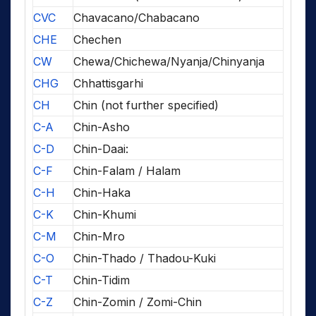
CVC
Chavacano/Chabacano
CHE
Chechen
CW
Chewa/Chichewa/Nyanja/Chinyanja
CHG
Chhattisgarhi
CH
Chin (not further specified)
C-A
Chin-Asho
C-D
Chin-Daai:
C-F
Chin-Falam / Halam
C-H
Chin-Haka
C-K
Chin-Khumi
C-M
Chin-Mro
C-O
Chin-Thado / Thadou-Kuki
C-T
Chin-Tidim
C-Z
Chin-Zomin / Zomi-Chin