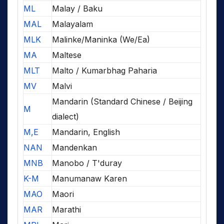
ML
Malay / Baku
MAL
Malayalam
MLK
Malinke/Maninka (We/Ea)
MA
Maltese
MLT
Malto / Kumarbhag Paharia
MV
Malvi
Mandarin (Standard Chinese / Beijing
M
dialect)
M,E
Mandarin, English
NAN
Mandenkan
MNB
Manobo / T'duray
K-M
Manumanaw Karen
MAO
Maori
MAR
Marathi