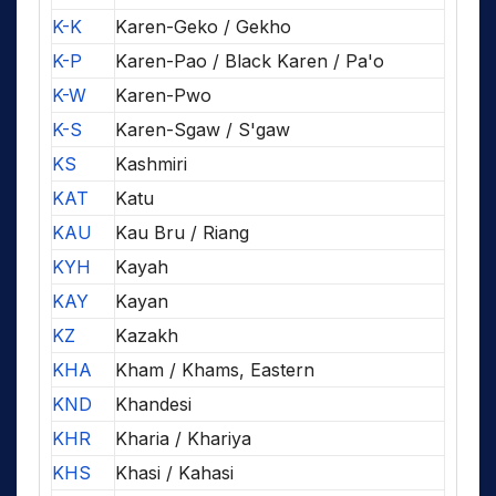
K-K
Karen-Geko / Gekho
K-P
Karen-Pao / Black Karen / Pa'o
K-W
Karen-Pwo
K-S
Karen-Sgaw / S'gaw
KS
Kashmiri
KAT
Katu
KAU
Kau Bru / Riang
KYH
Kayah
KAY
Kayan
KZ
Kazakh
KHA
Kham / Khams, Eastern
KND
Khandesi
KHR
Kharia / Khariya
KHS
Khasi / Kahasi