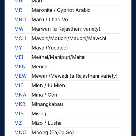
MRI
Mari
MR
Maronite / Cypriot Arabic
MRU
Maru / Lhao Vo
MW
Marwari (a Rajasthani variety)
MCH
Mavchi/Mouchi/Mauchi/Mawchi
MY
Maya (Yucatec)
MEI
Meithei/Manipuri/Meitei
MEN
Mende
MEW
Mewari/Mewadi (a Rajasthani variety)
MIE
Mien / Iu Mien
MNA
Mina / Gen
MKB
Minangkabau
MIS
Mising
MZ
Mizo / Lushai
MNO
Mnong (Ea,Ce,So)