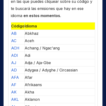
en las que puedes cliquear sobre su código y
te buscará las emisiones que hay en ese
idioma
en estos momentos
.
Código
Idioma
AB
Abkhaz
AC
Aceh
ACH
Achang / Ngac'ang
ADI
Adi
AJ
Adja / Aja-Gbe
AD
Adygea / Adyghe / Circassian
AFA
Afar
AF
Afrikaans
AK
Akha
AKL
Aklanon