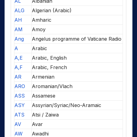
AL
Albanian
ALG
Algerian (Arabic)
AH
Amharic
AM
Amoy
Ang
Angelus programme of Vaticane Radio
A
Arabic
A,E
Arabic, English
A,F
Arabic, French
AR
Armenian
ARO
Aromanian/Vlach
ASS
Assamese
ASY
Assyrian/Syriac/Neo-Aramaic
ATS
Atsi / Zaiwa
AV
Avar
AW
Awadhi