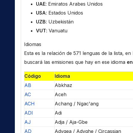
UAE
: Emiratos Arabes Unidos
USA
: Estados Unidos
UZB
: Uzbekistán
VUT
: Vanuatu
Idiomas
Esta es la relación de 571 lenguas de la lista, e
buscará las emisiones que hay en ese idioma
en
Código
Idioma
AB
Abkhaz
AC
Aceh
ACH
Achang / Ngac'ang
ADI
Adi
AJ
Adja / Aja-Gbe
AD
Adygea / Adyghe / Circassian