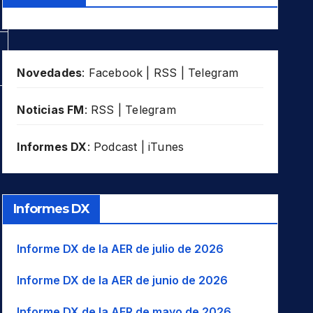
Novedades
:
Facebook
|
RSS
|
Telegram
Noticias FM
:
RSS
|
Telegram
Informes DX
:
Podcast
|
iTunes
Informes DX
Informe DX de la AER de julio de 2026
Informe DX de la AER de junio de 2026
Informe DX de la AER de mayo de 2026