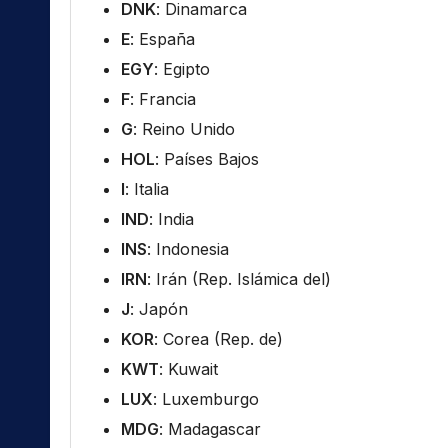
DNK
: Dinamarca
E
: España
EGY
: Egipto
F
: Francia
G
: Reino Unido
HOL
: Países Bajos
I
: Italia
IND
: India
INS
: Indonesia
IRN
: Irán (Rep. Islámica del)
J
: Japón
KOR
: Corea (Rep. de)
KWT
: Kuwait
LUX
: Luxemburgo
MDG
: Madagascar