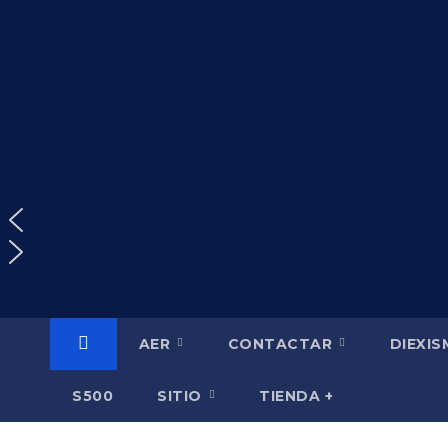
Saltar
al
contenido
AER
CONTACTAR
DIEXI
S500
SITIO
TIENDA +