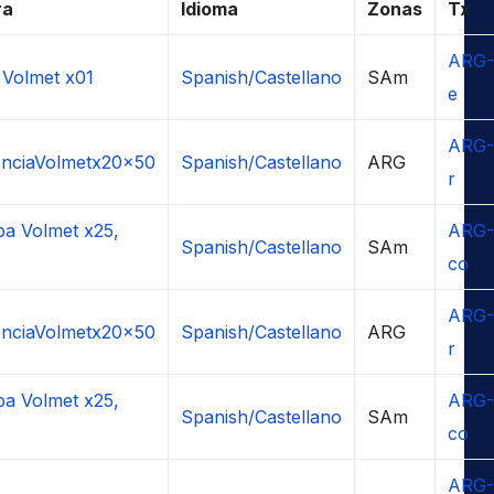
ra
Idioma
Zonas
Tx
ARG-
 Volmet x01
Spanish/Castellano
SAm
e
ARG-
enciaVolmetx20x50
Spanish/Castellano
ARG
r
a Volmet x25,
ARG-
Spanish/Castellano
SAm
co
ARG-
enciaVolmetx20x50
Spanish/Castellano
ARG
r
a Volmet x25,
ARG-
Spanish/Castellano
SAm
co
ARG-