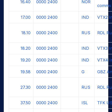
16.40
0000
2400
NOR
comms
17.00
0000
2400
IND
VTX2 I
18.10
0000
2400
RUS
RDL Ru
18.20
0000
2400
IND
VTX3 I
19.20
0000
2400
IND
VTX4 I
19.58
0000
2400
G
GBZ An
27.30
0000
2400
RUS
RDL Ru
37.50
0000
2400
ISL
TFK US