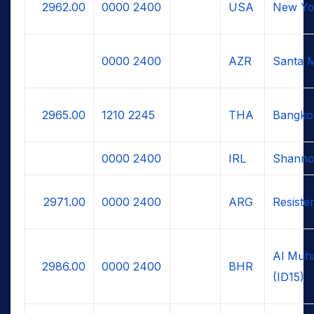
2962.00
0000
2400
USA
New Yo
0000
2400
AZR
Santa M
2965.00
1210
2245
THA
Bangko
0000
2400
IRL
Shanno
2971.00
0000
2400
ARG
Resiste
Al Muh
2986.00
0000
2400
BHR
(ID15)