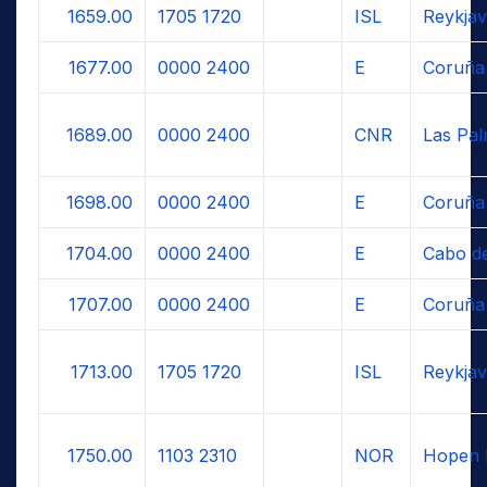
1659.00
1705
1720
ISL
Reykjav
1677.00
0000
2400
E
Coruña
1689.00
0000
2400
CNR
Las Pal
1698.00
0000
2400
E
Coruña
1704.00
0000
2400
E
Cabo de
1707.00
0000
2400
E
Coruña
1713.00
1705
1720
ISL
Reykjav
1750.00
1103
2310
NOR
Hopen 