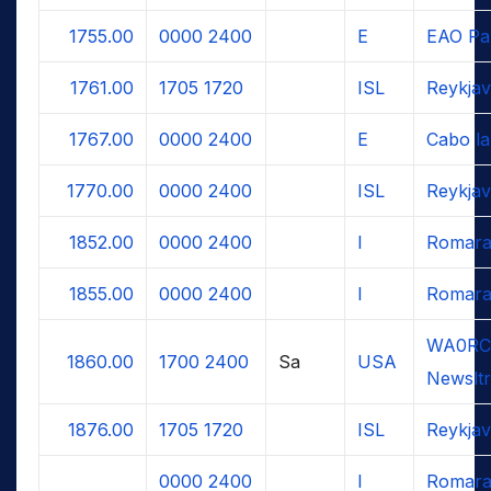
1755.00
0000
2400
E
EAO Pa
1761.00
1705
1720
ISL
Reykjav
1767.00
0000
2400
E
Cabo la
1770.00
0000
2400
ISL
Reykjav
1852.00
0000
2400
I
Romara
1855.00
0000
2400
I
Romara
WA0RC
1860.00
1700
2400
Sa
USA
Newsltr
1876.00
1705
1720
ISL
Reykjav
0000
2400
I
Romara