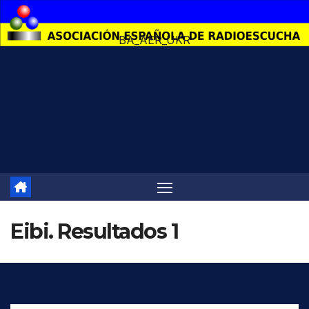
Saltar
al
BA_AER_UKR
contenido
Eibi. Resultados 1