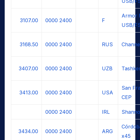
USB/F
Armor 
3107.00
0000
2400
F
USB/F
3168.50
0000
2400
RUS
Channe
3407.00
0000
2400
UZB
Tashken
San Fra
3413.00
0000
2400
USA
CEP
0000
2400
IRL
Shanno
Córdoba
3434.00
0000
2400
ARG
x45