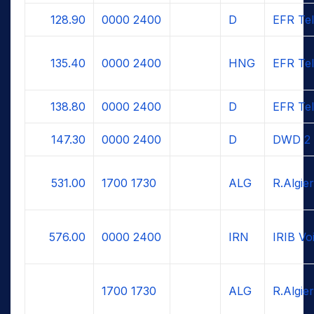
128.90
0000
2400
D
EFR Tel
135.40
0000
2400
HNG
EFR Tel
138.80
0000
2400
D
EFR Tel
147.30
0000
2400
D
DWD 2 
531.00
1700
1730
ALG
R.Algier
576.00
0000
2400
IRN
IRIB Voi
1700
1730
ALG
R.Algier