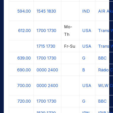
594.00
1545
1830
IND
AIR Aka
Mo-
612.00
1700
1730
USA
Trans W
Th
1715
1730
Fr-Su
USA
Trans W
639.00
1700
1730
G
BBC
690.00
0000
2400
B
Rádio C
700.00
0000
2400
USA
WLW Ci
720.00
1700
1730
G
BBC
1520
1720
IRN
IRIB Voi