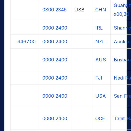
Guangz
0800
2345
USB
CHN
x00,30
0000
2400
IRL
Shanno
3467.00
0000
2400
NZL
Auckla
0000
2400
AUS
Brisban
0000
2400
FJI
Nadi Ra
0000
2400
USA
San Fra
0000
2400
OCE
Tahiti R