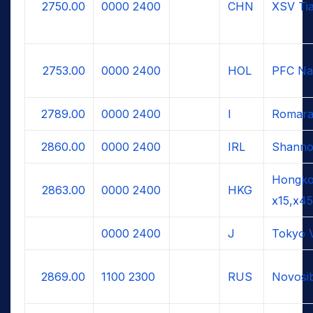
2750.00
0000
2400
CHN
XSV Tia
2753.00
0000
2400
HOL
PFC Na
2789.00
0000
2400
I
Romara
2860.00
0000
2400
IRL
Shanno
Hongko
2863.00
0000
2400
HKG
x15,x45
0000
2400
J
Tokyo 
2869.00
1100
2300
RUS
Novosib