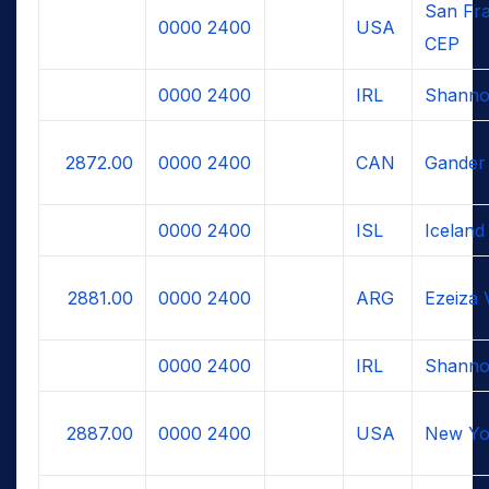
San Fra
0000
2400
USA
CEP
0000
2400
IRL
Shanno
2872.00
0000
2400
CAN
Gander
0000
2400
ISL
Iceland
2881.00
0000
2400
ARG
Ezeiza 
0000
2400
IRL
Shanno
2887.00
0000
2400
USA
New Yo