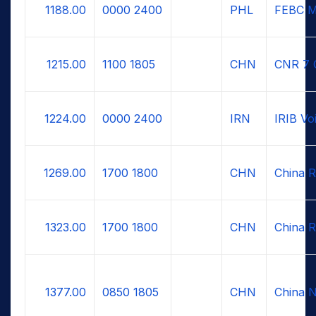
1188.00
0000
2400
PHL
FEBC M
1215.00
1100
1805
CHN
CNR 7 
1224.00
0000
2400
IRN
IRIB Voi
1269.00
1700
1800
CHN
China R
1323.00
1700
1800
CHN
China R
1377.00
0850
1805
CHN
China N