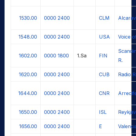
1530.00
0000
2400
CLM
Alcarav
1548.00
0000
2400
USA
Voice o
Scandi
1602.00
0000
1800
1.Sa
FIN
R.
1620.00
0000
2400
CUB
Radio R
1644.00
0000
2400
CNR
Arrecif
1650.00
0000
2400
ISL
Reykjav
1656.00
0000
2400
E
Valenci