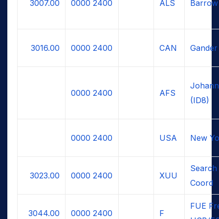
3007.00
0000
2400
ALS
Barrow
3016.00
0000
2400
CAN
Gander
Johann
0000
2400
AFS
(ID8)
0000
2400
USA
New Yo
Search
3023.00
0000
2400
XUU
Coord
FUE Fr
3044.00
0000
2400
F