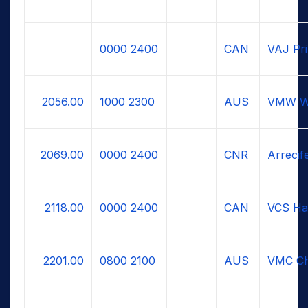
0000
2400
CAN
VAJ Pri
2056.00
1000
2300
AUS
VMW W
2069.00
0000
2400
CNR
Arrecif
2118.00
0000
2400
CAN
VCS Hal
2201.00
0800
2100
AUS
VMC Cha