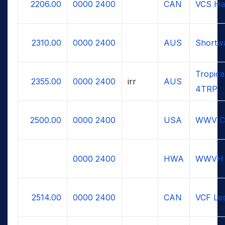
2206.00
0000
2400
CAN
VCS Hal
2310.00
0000
2400
AUS
Shortwa
Tropica
2355.00
0000
2400
irr
AUS
4TRP
2500.00
0000
2400
USA
WWV Co
0000
2400
HWA
WWVH H
2514.00
0000
2400
CAN
VCF Le