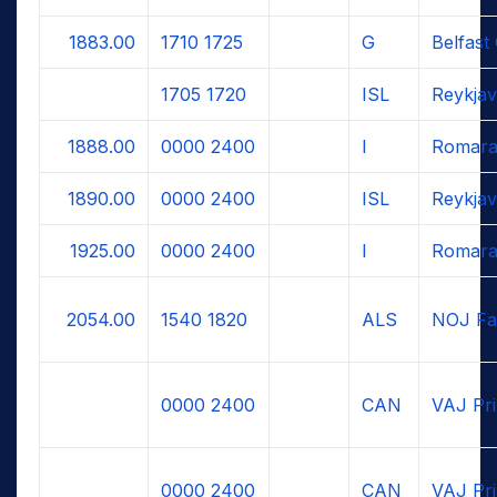
1883.00
1710
1725
G
Belfast
1705
1720
ISL
Reykjav
1888.00
0000
2400
I
Romara
1890.00
0000
2400
ISL
Reykjav
1925.00
0000
2400
I
Romara
2054.00
1540
1820
ALS
NOJ Fa
0000
2400
CAN
VAJ Pri
0000
2400
CAN
VAJ Pri