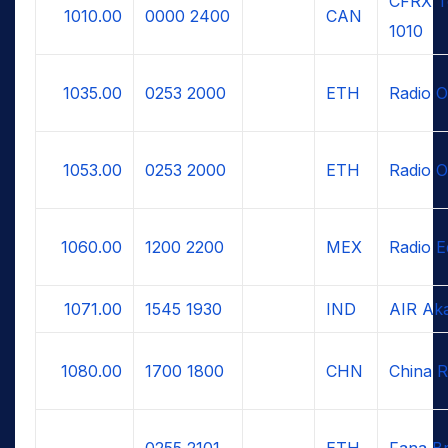
CFRX T
1010.00
0000
2400
CAN
1010
1035.00
0253
2000
ETH
Radio 
1053.00
0253
2000
ETH
Radio 
1060.00
1200
2200
MEX
Radio E
1071.00
1545
1930
IND
AIR Aka
1080.00
1700
1800
CHN
China R
0255
2101
ETH
Fana Br