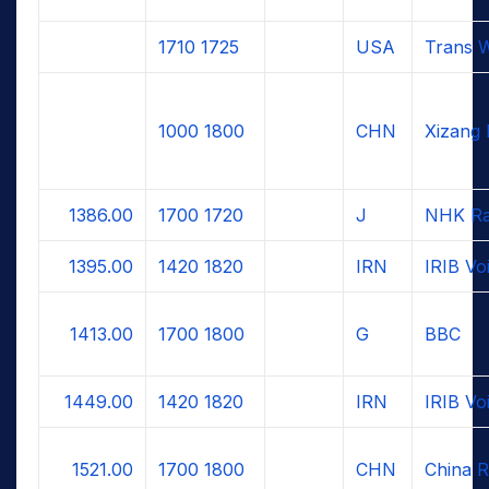
1710
1725
USA
Trans W
1000
1800
CHN
Xizang
1386.00
1700
1720
J
NHK Ra
1395.00
1420
1820
IRN
IRIB Voi
1413.00
1700
1800
G
BBC
1449.00
1420
1820
IRN
IRIB Voi
1521.00
1700
1800
CHN
China R