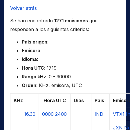
Volver atrás
Se han encontrado
1271 emisiones
que
responden a los siguientes criterios:
País origen
:
Emisora
:
Idioma
:
Hora UTC
: 1719
Rango kHz
: 0 - 30000
Orden
: KHz, emisora, UTC
KHz
Hora UTC
Días
País
Emisor
16.30
0000
2400
IND
VTX1 I
JXN No