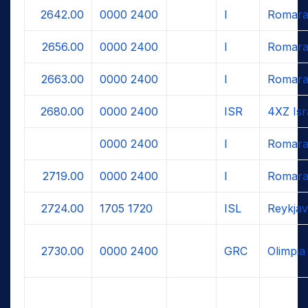
2642.00
0000
2400
I
Romara
2656.00
0000
2400
I
Romara
2663.00
0000
2400
I
Romara
2680.00
0000
2400
ISR
4XZ Isr
0000
2400
I
Romara
2719.00
0000
2400
I
Romara
2724.00
1705
1720
ISL
Reykjav
2730.00
0000
2400
GRC
Olimpia