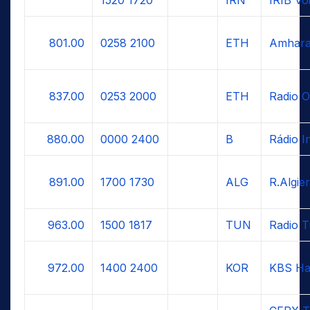
801.00
0258
2100
ETH
Amhara
837.00
0253
2000
ETH
Radio 
880.00
0000
2400
B
Rádio I
891.00
1700
1730
ALG
R.Algier
963.00
1500
1817
TUN
Radio T
972.00
1400
2400
KOR
KBS Ha