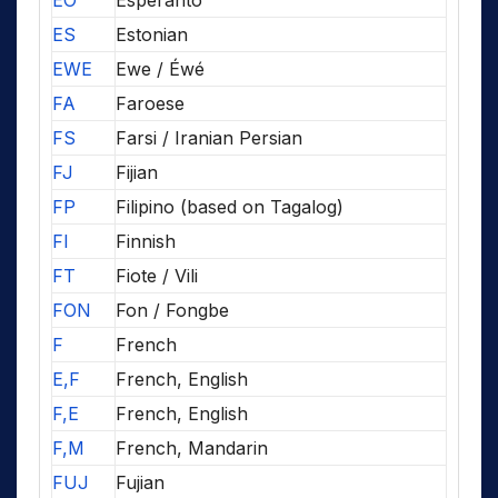
EO
Esperanto
ES
Estonian
EWE
Ewe / Éwé
FA
Faroese
FS
Farsi / Iranian Persian
FJ
Fijian
FP
Filipino (based on Tagalog)
FI
Finnish
FT
Fiote / Vili
FON
Fon / Fongbe
F
French
E,F
French, English
F,E
French, English
F,M
French, Mandarin
FUJ
Fujian