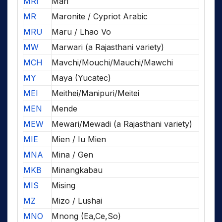
MRI
Mari
MR
Maronite / Cypriot Arabic
MRU
Maru / Lhao Vo
MW
Marwari (a Rajasthani variety)
MCH
Mavchi/Mouchi/Mauchi/Mawchi
MY
Maya (Yucatec)
MEI
Meithei/Manipuri/Meitei
MEN
Mende
MEW
Mewari/Mewadi (a Rajasthani variety)
MIE
Mien / Iu Mien
MNA
Mina / Gen
MKB
Minangkabau
MIS
Mising
MZ
Mizo / Lushai
MNO
Mnong (Ea,Ce,So)