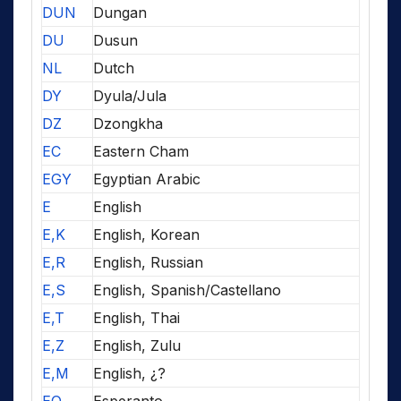
DUN
Dungan
DU
Dusun
NL
Dutch
DY
Dyula/Jula
DZ
Dzongkha
EC
Eastern Cham
EGY
Egyptian Arabic
E
English
E,K
English, Korean
E,R
English, Russian
E,S
English, Spanish/Castellano
E,T
English, Thai
E,Z
English, Zulu
E,M
English, ¿?