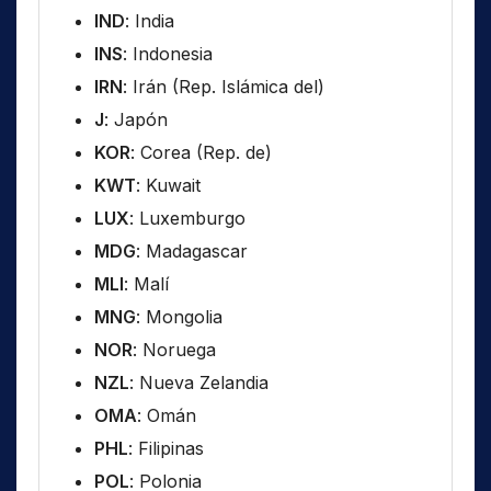
IND
: India
INS
: Indonesia
IRN
: Irán (Rep. Islámica del)
J
: Japón
KOR
: Corea (Rep. de)
KWT
: Kuwait
LUX
: Luxemburgo
MDG
: Madagascar
MLI
: Malí
MNG
: Mongolia
NOR
: Noruega
NZL
: Nueva Zelandia
OMA
: Omán
PHL
: Filipinas
POL
: Polonia