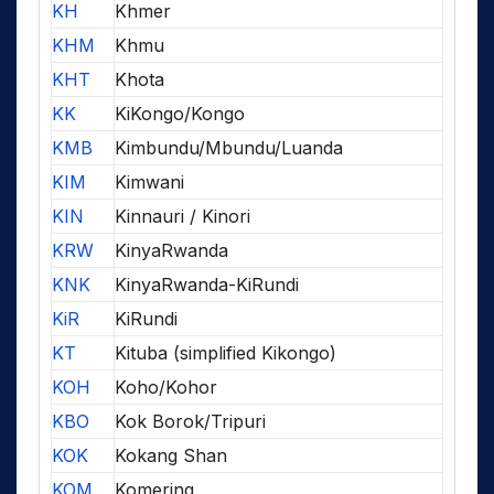
KH
Khmer
KHM
Khmu
KHT
Khota
KK
KiKongo/Kongo
KMB
Kimbundu/Mbundu/Luanda
KIM
Kimwani
KIN
Kinnauri / Kinori
KRW
KinyaRwanda
KNK
KinyaRwanda-KiRundi
KiR
KiRundi
KT
Kituba (simplified Kikongo)
KOH
Koho/Kohor
KBO
Kok Borok/Tripuri
KOK
Kokang Shan
KOM
Komering