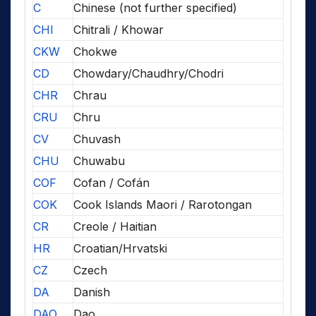
C
Chinese (not further specified)
CHI
Chitrali / Khowar
CKW
Chokwe
CD
Chowdary/Chaudhry/Chodri
CHR
Chrau
CRU
Chru
CV
Chuvash
CHU
Chuwabu
COF
Cofan / Cofán
COK
Cook Islands Maori / Rarotongan
CR
Creole / Haitian
HR
Croatian/Hrvatski
CZ
Czech
DA
Danish
DAO
Dao