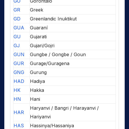
GO
Gorontalo
GR
Greek
GD
Greenlandic Inuktikut
GUA
Guaraní
GU
Gujarati
GJ
Gujari/Gojri
GUN
Gungbe / Gongbe / Goun
GUR
Gurage/Guragena
GNG
Gurung
HAD
Hadiya
HK
Hakka
HN
Hani
Haryanvi / Bangri / Harayanvi /
HAR
Hariyanvi
HAS
Hassinya/Hassaniya