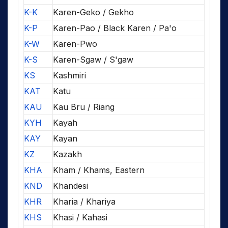
K-K
Karen-Geko / Gekho
K-P
Karen-Pao / Black Karen / Pa'o
K-W
Karen-Pwo
K-S
Karen-Sgaw / S'gaw
KS
Kashmiri
KAT
Katu
KAU
Kau Bru / Riang
KYH
Kayah
KAY
Kayan
KZ
Kazakh
KHA
Kham / Khams, Eastern
KND
Khandesi
KHR
Kharia / Khariya
KHS
Khasi / Kahasi