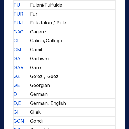
FU
Fulani/Fulfulde
FUR
Fur
FUJ
FutaJalon / Pular
GAG
Gagauz
GL
Galicic/Gallego
GM
Gamit
GA
Garhwali
GAR
Garo
GZ
Ge'ez / Geez
GE
Georgian
D
German
D,E
German, English
GI
Gilaki
GON
Gondi