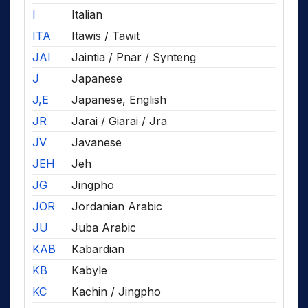
I
Italian
ITA
Itawis / Tawit
JAI
Jaintia / Pnar / Synteng
J
Japanese
J,E
Japanese, English
JR
Jarai / Giarai / Jra
JV
Javanese
JEH
Jeh
JG
Jingpho
JOR
Jordanian Arabic
JU
Juba Arabic
KAB
Kabardian
KB
Kabyle
KC
Kachin / Jingpho