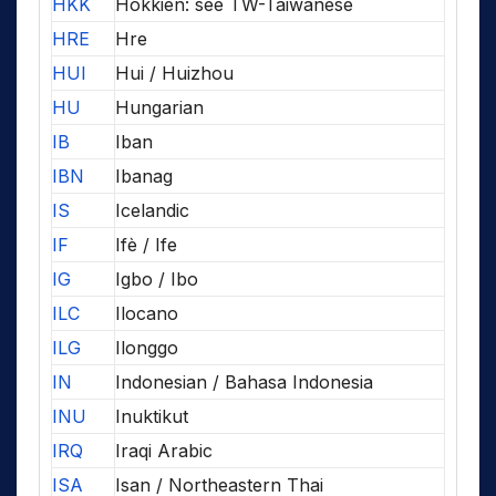
HKK
Hokkien: see TW-Taiwanese
HRE
Hre
HUI
Hui / Huizhou
HU
Hungarian
IB
Iban
IBN
Ibanag
IS
Icelandic
IF
Ifè / Ife
IG
Igbo / Ibo
ILC
Ilocano
ILG
Ilonggo
IN
Indonesian / Bahasa Indonesia
INU
Inuktikut
IRQ
Iraqi Arabic
ISA
Isan / Northeastern Thai