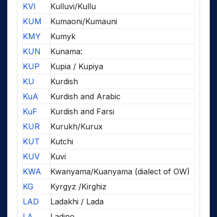
KVI
Kulluvi/Kullu
KUM
Kumaoni/Kumauni
KMY
Kumyk
KUN
Kunama:
KUP
Kupia / Kupiya
KU
Kurdish
KuA
Kurdish and Arabic
KuF
Kurdish and Farsi
KUR
Kurukh/Kurux
KUT
Kutchi
KUV
Kuvi
KWA
Kwanyama/Kuanyama (dialect of OW)
KG
Kyrgyz /Kirghiz
LAD
Ladakhi / Lada
LA
Ladino