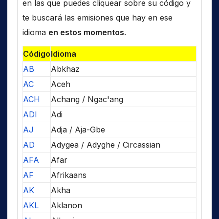
en las que puedes cliquear sobre su código y
te buscará las emisiones que hay en ese
idioma
en estos momentos
.
Código
Idioma
AB
Abkhaz
AC
Aceh
ACH
Achang / Ngac'ang
ADI
Adi
AJ
Adja / Aja-Gbe
AD
Adygea / Adyghe / Circassian
AFA
Afar
AF
Afrikaans
AK
Akha
AKL
Aklanon