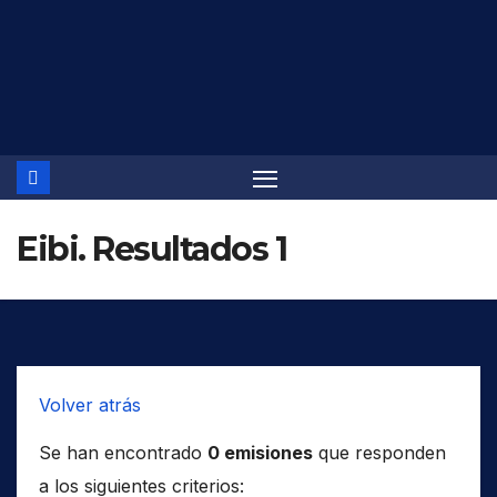
Saltar
al
contenido
Eibi. Resultados 1
Volver atrás
Se han encontrado
0 emisiones
que responden
a los siguientes criterios: