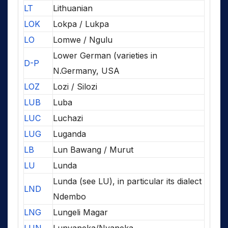
LT
Lithuanian
LOK
Lokpa / Lukpa
LO
Lomwe / Ngulu
Lower German (varieties in
D-P
N.Germany, USA
LOZ
Lozi / Silozi
LUB
Luba
LUC
Luchazi
LUG
Luganda
LB
Lun Bawang / Murut
LU
Lunda
Lunda (see LU), in particular its dialect
LND
Ndembo
LNG
Lungeli Magar