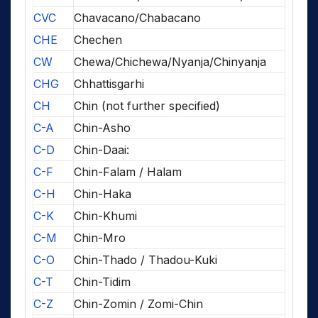
CVC
Chavacano/Chabacano
CHE
Chechen
CW
Chewa/Chichewa/Nyanja/Chinyanja
CHG
Chhattisgarhi
CH
Chin (not further specified)
C-A
Chin-Asho
C-D
Chin-Daai:
C-F
Chin-Falam / Halam
C-H
Chin-Haka
C-K
Chin-Khumi
C-M
Chin-Mro
C-O
Chin-Thado / Thadou-Kuki
C-T
Chin-Tidim
C-Z
Chin-Zomin / Zomi-Chin