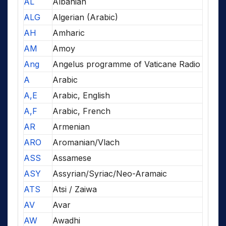
AL
Albanian
ALG
Algerian (Arabic)
AH
Amharic
AM
Amoy
Ang
Angelus programme of Vaticane Radio
A
Arabic
A,E
Arabic, English
A,F
Arabic, French
AR
Armenian
ARO
Aromanian/Vlach
ASS
Assamese
ASY
Assyrian/Syriac/Neo-Aramaic
ATS
Atsi / Zaiwa
AV
Avar
AW
Awadhi