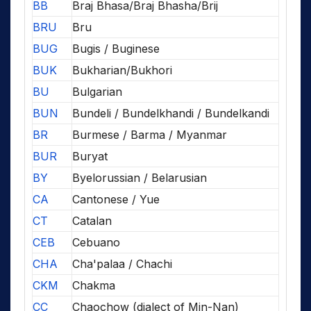
BB
Braj Bhasa/Braj Bhasha/Brij
BRU
Bru
BUG
Bugis / Buginese
BUK
Bukharian/Bukhori
BU
Bulgarian
BUN
Bundeli / Bundelkhandi / Bundelkandi
BR
Burmese / Barma / Myanmar
BUR
Buryat
BY
Byelorussian / Belarusian
CA
Cantonese / Yue
CT
Catalan
CEB
Cebuano
CHA
Cha'palaa / Chachi
CKM
Chakma
CC
Chaochow (dialect of Min-Nan)