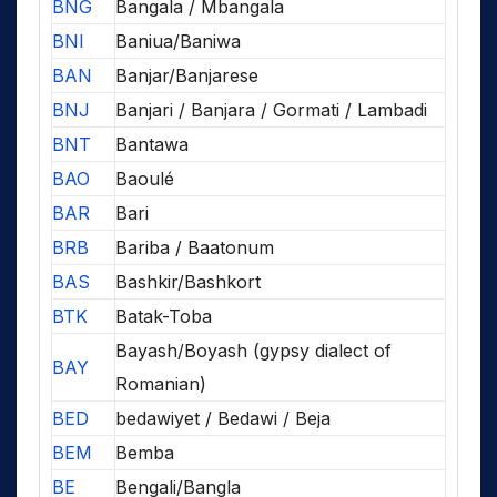
BNG
Bangala / Mbangala
BNI
Baniua/Baniwa
BAN
Banjar/Banjarese
BNJ
Banjari / Banjara / Gormati / Lambadi
BNT
Bantawa
BAO
Baoulé
BAR
Bari
BRB
Bariba / Baatonum
BAS
Bashkir/Bashkort
BTK
Batak-Toba
Bayash/Boyash (gypsy dialect of
BAY
Romanian)
BED
bedawiyet / Bedawi / Beja
BEM
Bemba
BE
Bengali/Bangla