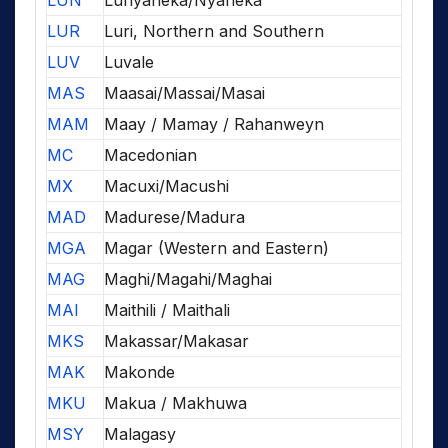
LUN
Lunyaneka/Nyaneka
LUR
Luri, Northern and Southern
LUV
Luvale
MAS
Maasai/Massai/Masai
MAM
Maay / Mamay / Rahanweyn
MC
Macedonian
MX
Macuxi/Macushi
MAD
Madurese/Madura
MGA
Magar (Western and Eastern)
MAG
Maghi/Magahi/Maghai
MAI
Maithili / Maithali
MKS
Makassar/Makasar
MAK
Makonde
MKU
Makua / Makhuwa
MSY
Malagasy