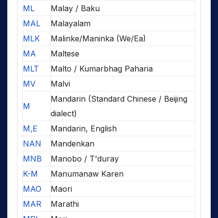
ML
Malay / Baku
MAL
Malayalam
MLK
Malinke/Maninka (We/Ea)
MA
Maltese
MLT
Malto / Kumarbhag Paharia
MV
Malvi
Mandarin (Standard Chinese / Beijing
M
dialect)
M,E
Mandarin, English
NAN
Mandenkan
MNB
Manobo / T'duray
K-M
Manumanaw Karen
MAO
Maori
MAR
Marathi