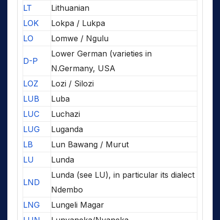
LT
Lithuanian
LOK
Lokpa / Lukpa
LO
Lomwe / Ngulu
Lower German (varieties in
D-P
N.Germany, USA
LOZ
Lozi / Silozi
LUB
Luba
LUC
Luchazi
LUG
Luganda
LB
Lun Bawang / Murut
LU
Lunda
Lunda (see LU), in particular its dialect
LND
Ndembo
LNG
Lungeli Magar