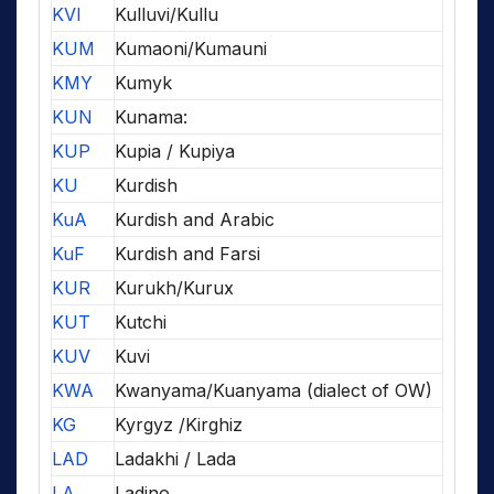
KVI
Kulluvi/Kullu
KUM
Kumaoni/Kumauni
KMY
Kumyk
KUN
Kunama:
KUP
Kupia / Kupiya
KU
Kurdish
KuA
Kurdish and Arabic
KuF
Kurdish and Farsi
KUR
Kurukh/Kurux
KUT
Kutchi
KUV
Kuvi
KWA
Kwanyama/Kuanyama (dialect of OW)
KG
Kyrgyz /Kirghiz
LAD
Ladakhi / Lada
LA
Ladino