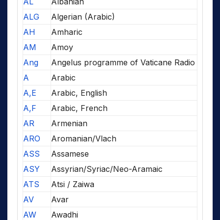
AL
Albanian
ALG
Algerian (Arabic)
AH
Amharic
AM
Amoy
Ang
Angelus programme of Vaticane Radio
A
Arabic
A,E
Arabic, English
A,F
Arabic, French
AR
Armenian
ARO
Aromanian/Vlach
ASS
Assamese
ASY
Assyrian/Syriac/Neo-Aramaic
ATS
Atsi / Zaiwa
AV
Avar
AW
Awadhi