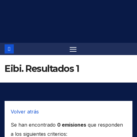
Saltar
al
contenido
Eibi. Resultados 1
Volver atrás
Se han encontrado
0 emisiones
que responden
a los siguientes criterios: