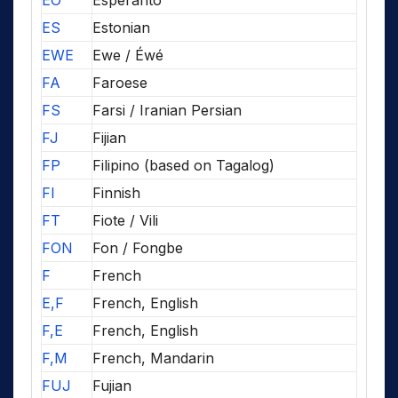
EO
Esperanto
ES
Estonian
EWE
Ewe / Éwé
FA
Faroese
FS
Farsi / Iranian Persian
FJ
Fijian
FP
Filipino (based on Tagalog)
FI
Finnish
FT
Fiote / Vili
FON
Fon / Fongbe
F
French
E,F
French, English
F,E
French, English
F,M
French, Mandarin
FUJ
Fujian