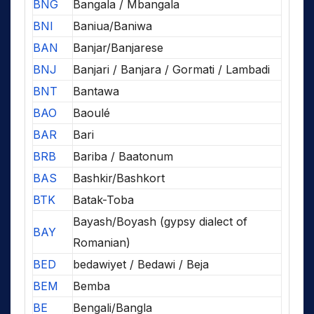
BNG
Bangala / Mbangala
BNI
Baniua/Baniwa
BAN
Banjar/Banjarese
BNJ
Banjari / Banjara / Gormati / Lambadi
BNT
Bantawa
BAO
Baoulé
BAR
Bari
BRB
Bariba / Baatonum
BAS
Bashkir/Bashkort
BTK
Batak-Toba
Bayash/Boyash (gypsy dialect of
BAY
Romanian)
BED
bedawiyet / Bedawi / Beja
BEM
Bemba
BE
Bengali/Bangla