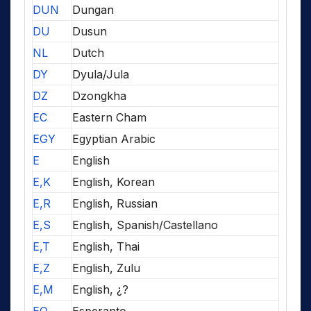
DUN
Dungan
DU
Dusun
NL
Dutch
DY
Dyula/Jula
DZ
Dzongkha
EC
Eastern Cham
EGY
Egyptian Arabic
E
English
E,K
English, Korean
E,R
English, Russian
E,S
English, Spanish/Castellano
E,T
English, Thai
E,Z
English, Zulu
E,M
English, ¿?