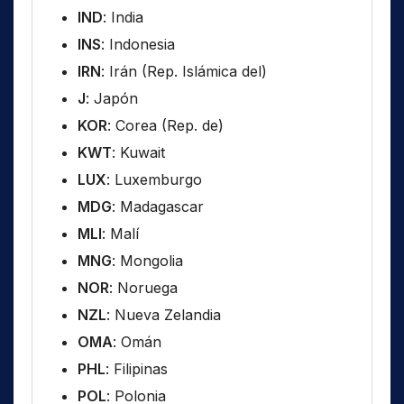
IND
: India
INS
: Indonesia
IRN
: Irán (Rep. Islámica del)
J
: Japón
KOR
: Corea (Rep. de)
KWT
: Kuwait
LUX
: Luxemburgo
MDG
: Madagascar
MLI
: Malí
MNG
: Mongolia
NOR
: Noruega
NZL
: Nueva Zelandia
OMA
: Omán
PHL
: Filipinas
POL
: Polonia