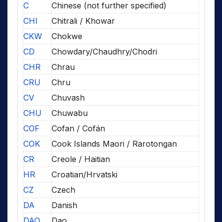
C
Chinese (not further specified)
CHI
Chitrali / Khowar
CKW
Chokwe
CD
Chowdary/Chaudhry/Chodri
CHR
Chrau
CRU
Chru
CV
Chuvash
CHU
Chuwabu
COF
Cofan / Cofán
COK
Cook Islands Maori / Rarotongan
CR
Creole / Haitian
HR
Croatian/Hrvatski
CZ
Czech
DA
Danish
DAO
Dao