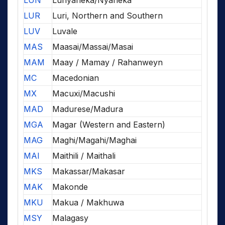
LUN
Lunyaneka/Nyaneka
LUR
Luri, Northern and Southern
LUV
Luvale
MAS
Maasai/Massai/Masai
MAM
Maay / Mamay / Rahanweyn
MC
Macedonian
MX
Macuxi/Macushi
MAD
Madurese/Madura
MGA
Magar (Western and Eastern)
MAG
Maghi/Magahi/Maghai
MAI
Maithili / Maithali
MKS
Makassar/Makasar
MAK
Makonde
MKU
Makua / Makhuwa
MSY
Malagasy