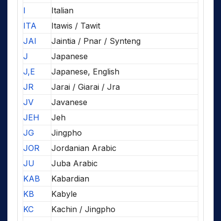
I
Italian
ITA
Itawis / Tawit
JAI
Jaintia / Pnar / Synteng
J
Japanese
J,E
Japanese, English
JR
Jarai / Giarai / Jra
JV
Javanese
JEH
Jeh
JG
Jingpho
JOR
Jordanian Arabic
JU
Juba Arabic
KAB
Kabardian
KB
Kabyle
KC
Kachin / Jingpho