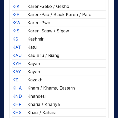
K-K
Karen-Geko / Gekho
K-P
Karen-Pao / Black Karen / Pa'o
K-W
Karen-Pwo
K-S
Karen-Sgaw / S'gaw
KS
Kashmiri
KAT
Katu
KAU
Kau Bru / Riang
KYH
Kayah
KAY
Kayan
KZ
Kazakh
KHA
Kham / Khams, Eastern
KND
Khandesi
KHR
Kharia / Khariya
KHS
Khasi / Kahasi