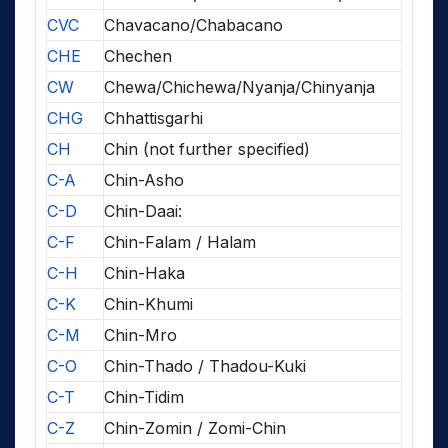
CVC
Chavacano/Chabacano
CHE
Chechen
CW
Chewa/Chichewa/Nyanja/Chinyanja
CHG
Chhattisgarhi
CH
Chin (not further specified)
C-A
Chin-Asho
C-D
Chin-Daai:
C-F
Chin-Falam / Halam
C-H
Chin-Haka
C-K
Chin-Khumi
C-M
Chin-Mro
C-O
Chin-Thado / Thadou-Kuki
C-T
Chin-Tidim
C-Z
Chin-Zomin / Zomi-Chin