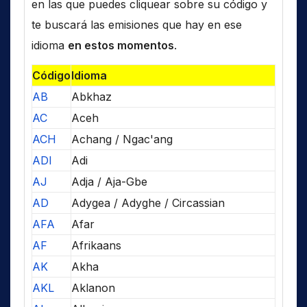
en las que puedes cliquear sobre su código y
te buscará las emisiones que hay en ese
idioma
en estos momentos
.
Código
Idioma
AB
Abkhaz
AC
Aceh
ACH
Achang / Ngac'ang
ADI
Adi
AJ
Adja / Aja-Gbe
AD
Adygea / Adyghe / Circassian
AFA
Afar
AF
Afrikaans
AK
Akha
AKL
Aklanon