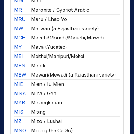
MRI
Mari
MR
Maronite / Cypriot Arabic
MRU
Maru / Lhao Vo
MW
Marwari (a Rajasthani variety)
MCH
Mavchi/Mouchi/Mauchi/Mawchi
MY
Maya (Yucatec)
MEI
Meithei/Manipuri/Meitei
MEN
Mende
MEW
Mewari/Mewadi (a Rajasthani variety)
MIE
Mien / Iu Mien
MNA
Mina / Gen
MKB
Minangkabau
MIS
Mising
MZ
Mizo / Lushai
MNO
Mnong (Ea,Ce,So)