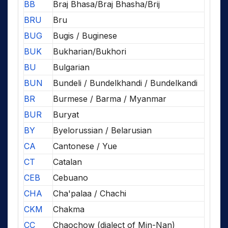
BB
Braj Bhasa/Braj Bhasha/Brij
BRU
Bru
BUG
Bugis / Buginese
BUK
Bukharian/Bukhori
BU
Bulgarian
BUN
Bundeli / Bundelkhandi / Bundelkandi
BR
Burmese / Barma / Myanmar
BUR
Buryat
BY
Byelorussian / Belarusian
CA
Cantonese / Yue
CT
Catalan
CEB
Cebuano
CHA
Cha'palaa / Chachi
CKM
Chakma
CC
Chaochow (dialect of Min-Nan)