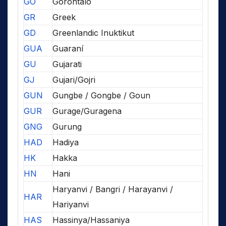
GO
Gorontalo
GR
Greek
GD
Greenlandic Inuktikut
GUA
Guaraní
GU
Gujarati
GJ
Gujari/Gojri
GUN
Gungbe / Gongbe / Goun
GUR
Gurage/Guragena
GNG
Gurung
HAD
Hadiya
HK
Hakka
HN
Hani
Haryanvi / Bangri / Harayanvi /
HAR
Hariyanvi
HAS
Hassinya/Hassaniya