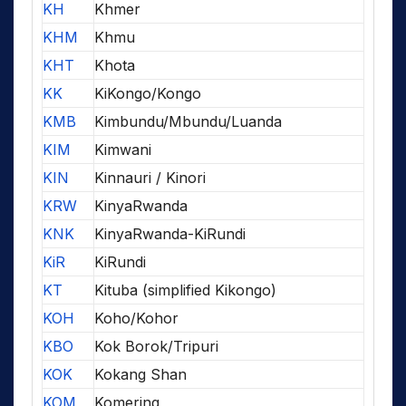
KH
Khmer
KHM
Khmu
KHT
Khota
KK
KiKongo/Kongo
KMB
Kimbundu/Mbundu/Luanda
KIM
Kimwani
KIN
Kinnauri / Kinori
KRW
KinyaRwanda
KNK
KinyaRwanda-KiRundi
KiR
KiRundi
KT
Kituba (simplified Kikongo)
KOH
Koho/Kohor
KBO
Kok Borok/Tripuri
KOK
Kokang Shan
KOM
Komering