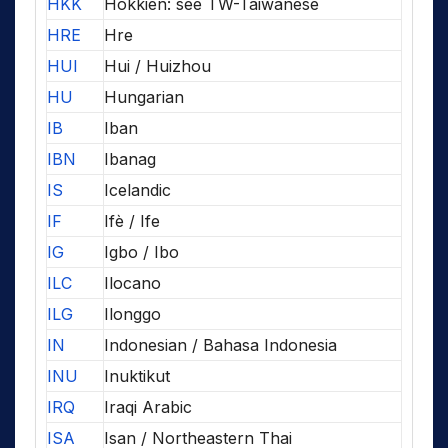
HKK
Hokkien: see TW-Taiwanese
HRE
Hre
HUI
Hui / Huizhou
HU
Hungarian
IB
Iban
IBN
Ibanag
IS
Icelandic
IF
Ifè / Ife
IG
Igbo / Ibo
ILC
Ilocano
ILG
Ilonggo
IN
Indonesian / Bahasa Indonesia
INU
Inuktikut
IRQ
Iraqi Arabic
ISA
Isan / Northeastern Thai