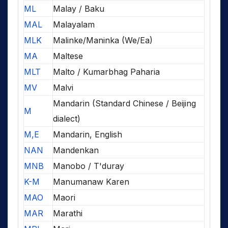
ML
Malay / Baku
MAL
Malayalam
MLK
Malinke/Maninka (We/Ea)
MA
Maltese
MLT
Malto / Kumarbhag Paharia
MV
Malvi
Mandarin (Standard Chinese / Beijing
M
dialect)
M,E
Mandarin, English
NAN
Mandenkan
MNB
Manobo / T'duray
K-M
Manumanaw Karen
MAO
Maori
MAR
Marathi