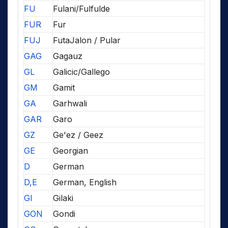
FU
Fulani/Fulfulde
FUR
Fur
FUJ
FutaJalon / Pular
GAG
Gagauz
GL
Galicic/Gallego
GM
Gamit
GA
Garhwali
GAR
Garo
GZ
Ge'ez / Geez
GE
Georgian
D
German
D,E
German, English
GI
Gilaki
GON
Gondi