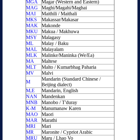
MGA
Magar (Western and Eastern)
MAG
Maghi/Magahi/Maghai
MAI
Maithili / Maithali
MKS
Makassar/Makasar
MAK
Makonde
MKU
Makua / Makhuwa
MSY
Malagasy
ML
Malay / Baku
MAL
Malayalam
MLK
Malinke/Maninka (We/Ea)
MA
Maltese
MLT
Malto / Kumarbhag Paharia
MV
Malvi
Mandarin (Standard Chinese /
M
Beijing dialect)
M,E
Mandarin, English
NAN
Mandenkan
MNB
Manobo / T'duray
K-M
Manumanaw Karen
MAO
Maori
MAR
Marathi
MRI
Mari
MR
Maronite / Cypriot Arabic
MRU
Maru / Lhao Vo