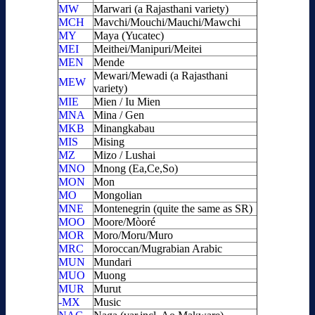
MW
Marwari (a Rajasthani variety)
MCH
Mavchi/Mouchi/Mauchi/Mawchi
MY
Maya (Yucatec)
MEI
Meithei/Manipuri/Meitei
MEN
Mende
Mewari/Mewadi (a Rajasthani
MEW
variety)
MIE
Mien / Iu Mien
MNA
Mina / Gen
MKB
Minangkabau
MIS
Mising
MZ
Mizo / Lushai
MNO
Mnong (Ea,Ce,So)
MON
Mon
MO
Mongolian
MNE
Montenegrin (quite the same as SR)
MOO
Moore/Mòoré
MOR
Moro/Moru/Muro
MRC
Moroccan/Mugrabian Arabic
MUN
Mundari
MUO
Muong
MUR
Murut
-MX
Music