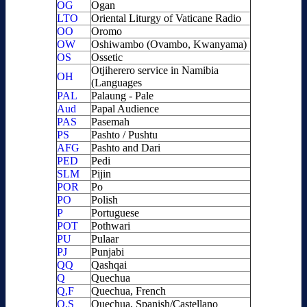
OG
Ogan
LTO
Oriental Liturgy of Vaticane Radio
OO
Oromo
OW
Oshiwambo (Ovambo, Kwanyama)
OS
Ossetic
Otjiherero service in Namibia
OH
(Languages
PAL
Palaung - Pale
Aud
Papal Audience
PAS
Pasemah
PS
Pashto / Pushtu
AFG
Pashto and Dari
PED
Pedi
SLM
Pijin
POR
Po
PO
Polish
P
Portuguese
POT
Pothwari
PU
Pulaar
PJ
Punjabi
QQ
Qashqai
Q
Quechua
Q,F
Quechua, French
Q,S
Quechua, Spanish/Castellano