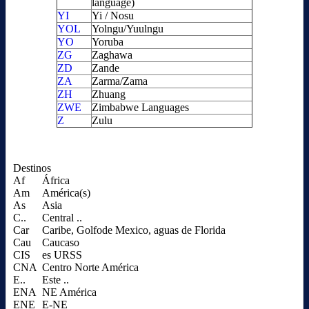
language)
YI
Yi / Nosu
YOL
Yolngu/Yuulngu
YO
Yoruba
ZG
Zaghawa
ZD
Zande
ZA
Zarma/Zama
ZH
Zhuang
ZWE
Zimbabwe Languages
Z
Zulu
Destinos
Af
África
Am
América(s)
As
Asia
C..
Central ..
Car
Caribe, Golfode Mexico, aguas de Florida
Cau
Caucaso
CIS
es URSS
CNA
Centro Norte América
E..
Este ..
ENA
NE América
ENE
E-NE