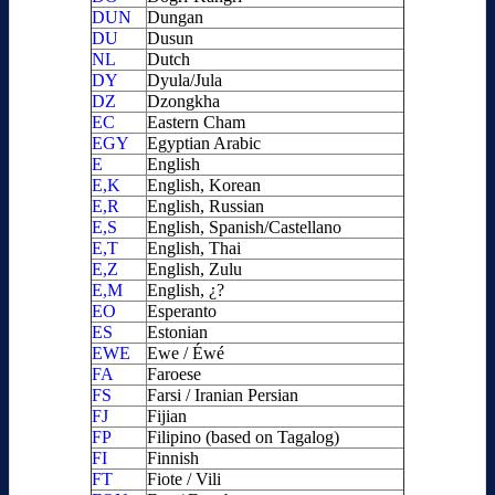
DUN
Dungan
DU
Dusun
NL
Dutch
DY
Dyula/Jula
DZ
Dzongkha
EC
Eastern Cham
EGY
Egyptian Arabic
E
English
E,K
English, Korean
E,R
English, Russian
E,S
English, Spanish/Castellano
E,T
English, Thai
E,Z
English, Zulu
E,M
English, ¿?
EO
Esperanto
ES
Estonian
EWE
Ewe / Éwé
FA
Faroese
FS
Farsi / Iranian Persian
FJ
Fijian
FP
Filipino (based on Tagalog)
FI
Finnish
FT
Fiote / Vili