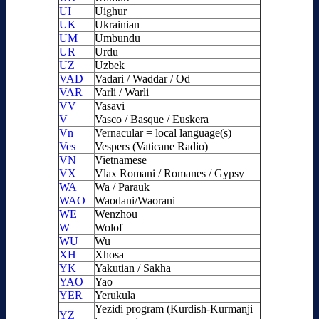
UI
Uighur
UK
Ukrainian
UM
Umbundu
UR
Urdu
UZ
Uzbek
VAD
Vadari / Waddar / Od
VAR
Varli / Warli
VV
Vasavi
V
Vasco / Basque / Euskera
Vn
Vernacular = local language(s)
Ves
Vespers (Vaticane Radio)
VN
Vietnamese
VX
Vlax Romani / Romanes / Gypsy
WA
Wa / Parauk
WAO
Waodani/Waorani
WE
Wenzhou
W
Wolof
WU
Wu
XH
Xhosa
YK
Yakutian / Sakha
YAO
Yao
YER
Yerukula
Yezidi program (Kurdish-Kurmanji
YZ