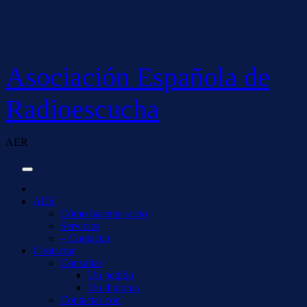
Saltar
al
contenido
Asociación Española de
Radioescucha
AER
AER
Cómo hacerse socio
Servicios
– Contactar
Contactar
Consultar
Un pedido
Un diploma
Contactar con