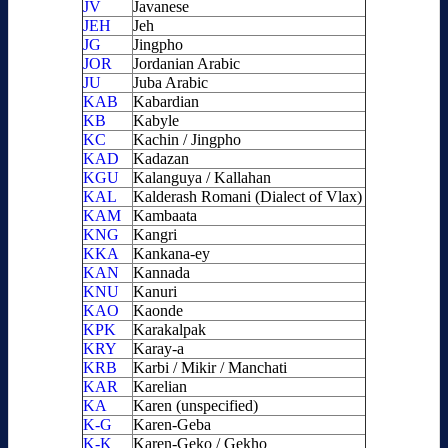
JV
Javanese
JEH
Jeh
JG
Jingpho
JOR
Jordanian Arabic
JU
Juba Arabic
KAB
Kabardian
KB
Kabyle
KC
Kachin / Jingpho
KAD
Kadazan
KGU
Kalanguya / Kallahan
KAL
Kalderash Romani (Dialect of Vlax)
KAM
Kambaata
KNG
Kangri
KKA
Kankana-ey
KAN
Kannada
KNU
Kanuri
KAO
Kaonde
KPK
Karakalpak
KRY
Karay-a
KRB
Karbi / Mikir / Manchati
KAR
Karelian
KA
Karen (unspecified)
K-G
Karen-Geba
K-K
Karen-Geko / Gekho