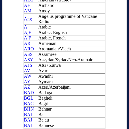
AH
Amharic
AM
Amoy
Angelus programme of Vaticane
Ang
Radio
A
Arabic
A,E
Arabic, English
A,F
Arabic, French
AR
Armenian
ARO
Aromanian/Vlach
ASS
Assamese
ASY
Assyrian/Syriac/Neo-Aramaic
ATS
Atsi / Zaiwa
AV
Avar
AW
Awadhi
AY
Aymara
AZ
Azeri/Azerbaijani
BAD
Badaga
BGL
Bagheli
BAG
Bagri
BHN
Bahnar
BAI
Bai
BAJ
Bajau
BAL
Balinese