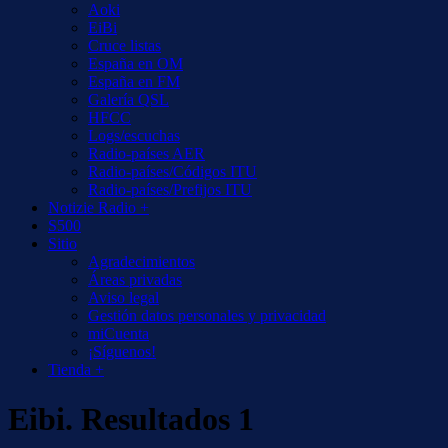
Aoki
EiBi
Cruce listas
España en OM
España en FM
Galería QSL
HFCC
Logs/escuchas
Radio-países AER
Radio-países/Códigos ITU
Radio-países/Prefijos ITU
Notizie Radio +
S500
Sitio
Agradecimientos
Áreas privadas
Aviso legal
Gestión datos personales y privacidad
miCuenta
¡Síguenos!
Tienda +
Eibi. Resultados 1