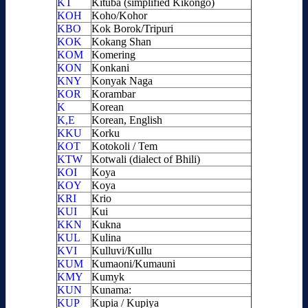
KT
Kituba (simplified Kikongo)
KOH
Koho/Kohor
KBO
Kok Borok/Tripuri
KOK
Kokang Shan
KOM
Komering
KON
Konkani
KNY
Konyak Naga
KOR
Korambar
K
Korean
K,E
Korean, English
KKU
Korku
KOT
Kotokoli / Tem
KTW
Kotwali (dialect of Bhili)
KOI
Koya
KOY
Koya
KRI
Krio
KUI
Kui
KKN
Kukna
KUL
Kulina
KVI
Kulluvi/Kullu
KUM
Kumaoni/Kumauni
KMY
Kumyk
KUN
Kunama:
KUP
Kupia / Kupiya