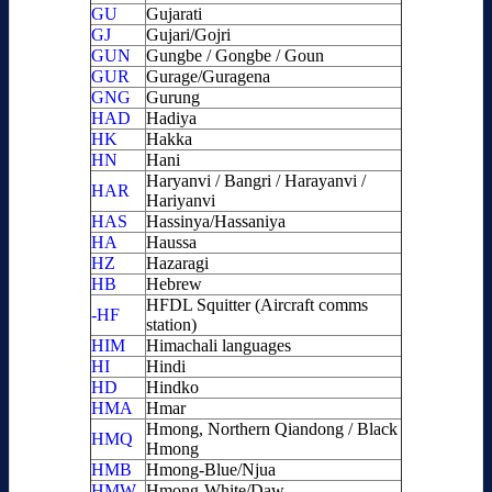
GU
Gujarati
GJ
Gujari/Gojri
GUN
Gungbe / Gongbe / Goun
GUR
Gurage/Guragena
GNG
Gurung
HAD
Hadiya
HK
Hakka
HN
Hani
Haryanvi / Bangri / Harayanvi /
HAR
Hariyanvi
HAS
Hassinya/Hassaniya
HA
Haussa
HZ
Hazaragi
HB
Hebrew
HFDL Squitter (Aircraft comms
-HF
station)
HIM
Himachali languages
HI
Hindi
HD
Hindko
HMA
Hmar
Hmong, Northern Qiandong / Black
HMQ
Hmong
HMB
Hmong-Blue/Njua
HMW
Hmong-White/Daw