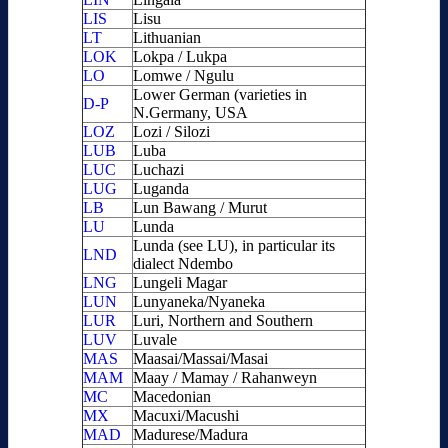
LIS
Lisu
LT
Lithuanian
LOK
Lokpa / Lukpa
LO
Lomwe / Ngulu
Lower German (varieties in
D-P
N.Germany, USA
LOZ
Lozi / Silozi
LUB
Luba
LUC
Luchazi
LUG
Luganda
LB
Lun Bawang / Murut
LU
Lunda
Lunda (see LU), in particular its
LND
dialect Ndembo
LNG
Lungeli Magar
LUN
Lunyaneka/Nyaneka
LUR
Luri, Northern and Southern
LUV
Luvale
MAS
Maasai/Massai/Masai
MAM
Maay / Mamay / Rahanweyn
MC
Macedonian
MX
Macuxi/Macushi
MAD
Madurese/Madura