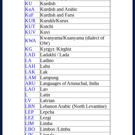
KU
Kurdish
KuA
Kurdish and Arabic
KuF
Kurdish and Farsi
KUR
Kurukh/Kurux
KUT
Kutchi
KUV
Kuvi
Kwanyama/Kuanyama (dialect of
KWA
OW)
KG
Kyrgyz /Kirghiz
LAD
Ladakhi / Lada
LA
Ladino
LAH
Lahu
LAK
Lak
LAM
Lampung
ARU
Languages of Arunachal, India
LAO
Lao
L
Latin
LV
Latvian
LBN
Lebanon Arabic (North Levantine)
LEP
Lepcha
LEZ
Lezgi
LIM
Limba
LBO
Limboo /Limbu
LIN
Lingala