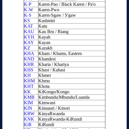
K-P
Karen-Pao / Black Karen / Pa'o
K-W
Karen-Pwo
K-S
Karen-Sgaw / S'gaw
KS
Kashmiri
KAT
Katu
KAU
Kau Bru / Riang
KYH
Kayah
KAY
Kayan
KZ
Kazakh
KHA
Kham / Khams, Eastern
KND
Khandesi
KHR
Kharia / Khariya
KHS
Khasi / Kahasi
KH
Khmer
KHM
Khmu
KHT
Khota
KK
KiKongo/Kongo
KMB
Kimbundu/Mbundu/Luanda
KIM
Kimwani
KIN
Kinnauri / Kinori
KRW
KinyaRwanda
KNK
KinyaRwanda-KiRundi
KiR
KiRundi