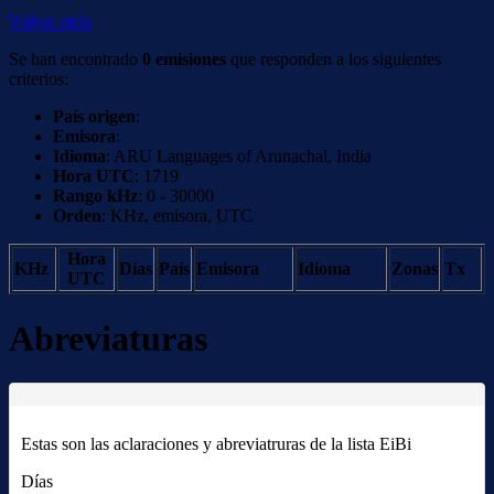
Volver atrás
Se han encontrado
0 emisiones
que responden a los siguientes
criterios:
País origen
:
Emisora
:
Idioma
: ARU Languages of Arunachal, India
Hora UTC
: 1719
Rango kHz
: 0 - 30000
Orden
: KHz, emisora, UTC
Hora
KHz
Días
País
Emisora
Idioma
Zonas
Tx
UTC
Abreviaturas
Estas son las aclaraciones y abreviatruras de la lista EiBi
Días