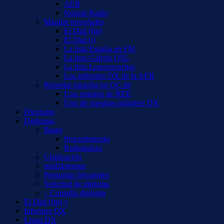
AER
Notizie Radio
Mandar novedades
El Dial (fm)
El Dial (i)
La lista España en FM
La lista Galería QSL
La lista Logs/escuchas
Los informes DX de la AER
Reportar escucha en OC de
Una emisión de REE
Uno de nuestros informes DX
Diexismo
Diplomas
Bases
Procedimiento
Radiopaíses
Clsificación
misDiplomas
Preguntas frecuentes
Solicitud de diploma
– Consulta diploma
El Dial (fm) +
Informes DX
Listas DX