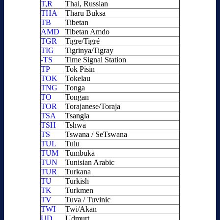
T,R
Thai, Russian
THA
Tharu Buksa
TB
Tibetan
AMD
Tibetan Amdo
TGR
Tigre/Tigré
TIG
Tigrinya/Tigray
-TS
Time Signal Station
TP
Tok Pisin
TOK
Tokelau
TNG
Tonga
TO
Tongan
TOR
Torajanese/Toraja
TSA
Tsangla
TSH
Tshwa
TS
Tswana / SeTswana
TUL
Tulu
TUM
Tumbuka
TUN
Tunisian Arabic
TUR
Turkana
TU
Turkish
TK
Turkmen
TV
Tuva / Tuvinic
TWI
Twi/Akan
UD
Udmurt