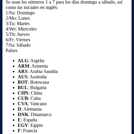
Se usan los números 1 a 7 para los días domingo a sábado, así
como las iniciales en inglés:
1/Su: Domingo
2/Mo: Lunes
3/Tu: Martes
4/We: Miercoles
5/Th: Jueves
6/Fr: Viernes
7/Sa: Sábado
Países
ALG
: Argelia
ARM
: Armenia
ARS
: Arabia Saudita
AUS
: Australia
BOT
: Botswana
BUL
: Bulgaria
CHN
: China
CUB
: Cuba
CVA
: Vaticano
D
: Alemania
DNK
: Dinamarca
E
: España
EGY
: Egipto
F
: Francia