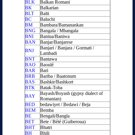
BLK
Balkan Romani
BK
Balkarian
BLT
Balti
BC
Baluchi
BM
Bambara/Bamanankan
BNG
Bangala / Mbangala
BNI
Baniua/Baniwa
BAN
Banjar/Banjarese
Banjari / Banjara / Gormati /
BNJ
Lambadi
BNT
Bantawa
BAO
Baoulé
BAR
Bari
BRB
Bariba / Baatonum
BAS
Bashkir/Bashkort
BTK
Batak-Toba
Bayash/Boyash (gypsy dialect of
BAY
Romanian)
BED
bedawiyet / Bedawi / Beja
BEM
Bemba
BE
Bengali/Bangla
BET
Bete / Bété (Guiberoua)
BHT
Bhatri
BH
Bhili