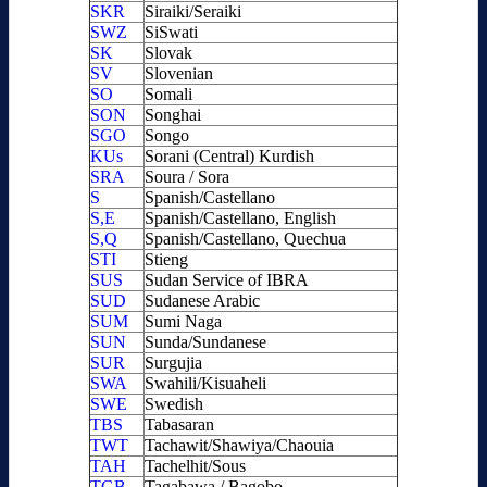
SKR
Siraiki/Seraiki
SWZ
SiSwati
SK
Slovak
SV
Slovenian
SO
Somali
SON
Songhai
SGO
Songo
KUs
Sorani (Central) Kurdish
SRA
Soura / Sora
S
Spanish/Castellano
S,E
Spanish/Castellano, English
S,Q
Spanish/Castellano, Quechua
STI
Stieng
SUS
Sudan Service of IBRA
SUD
Sudanese Arabic
SUM
Sumi Naga
SUN
Sunda/Sundanese
SUR
Surgujia
SWA
Swahili/Kisuaheli
SWE
Swedish
TBS
Tabasaran
TWT
Tachawit/Shawiya/Chaouia
TAH
Tachelhit/Sous
TGB
Tagabawa / Bagobo