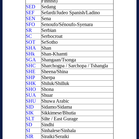
Finnish)
SED
Sedang
SEF
Sefardi/Judeo Spanish/Ladino
SEN
Sena
SFO
Senoufo/Sénoufo-Syenara
SR
Serbian
SC
Serbocroat
SOT
SeSotho
SHA
Shan
SHk
Shan-Khamti
SGA
Shangaan/Tsonga
SHC
Sharchogpa / Sarchopa / Tshangla
SHE
Sheena/Shina
SHP
Sherpa
SHK
Shiluk/Shilluk
SHO
Shona
SUA
Shuar
SHU
Shuwa Arabic
SID
Sidamo/Sidama
SIK
Sikkimese/Bhutia
SLT
Silte / East Gurage
SD
Sindhi
SI
Sinhalese/Sinhala
SIR
Siraiki/Seraiki