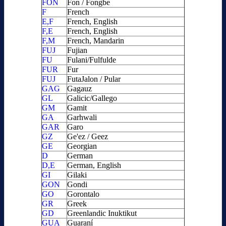
FON
Fon / Fongbe
F
French
E,F
French, English
F,E
French, English
F,M
French, Mandarin
FUJ
Fujian
FU
Fulani/Fulfulde
FUR
Fur
FUJ
FutaJalon / Pular
GAG
Gagauz
GL
Galicic/Gallego
GM
Gamit
GA
Garhwali
GAR
Garo
GZ
Ge'ez / Geez
GE
Georgian
D
German
D,E
German, English
GI
Gilaki
GON
Gondi
GO
Gorontalo
GR
Greek
GD
Greenlandic Inuktikut
GUA
Guaraní