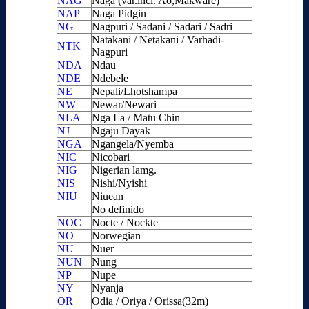
NAG
Naga (var.incl. Ao,Makware)
NAP
Naga Pidgin
NG
Nagpuri / Sadani / Sadari / Sadri
Natakani / Netakani / Varhadi-
NTK
Nagpuri
NDA
Ndau
NDE
Ndebele
NE
Nepali/Lhotshampa
NW
Newar/Newari
NLA
Nga La / Matu Chin
NJ
Ngaju Dayak
NGA
Ngangela/Nyemba
NIC
Nicobari
NIG
Nigerian lamg.
NIS
Nishi/Nyishi
NIU
Niuean
No definido
NOC
Nocte / Nockte
NO
Norwegian
NU
Nuer
NUN
Nung
NP
Nupe
NY
Nyanja
OR
Odia / Oriya / Orissa(32m)