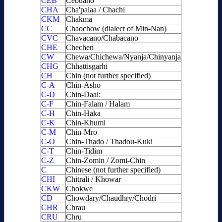
CEB
Cebuano
CHA
Cha'palaa / Chachi
CKM
Chakma
CC
Chaochow (dialect of Min-Nan)
CVC
Chavacano/Chabacano
CHE
Chechen
CW
Chewa/Chichewa/Nyanja/Chinyanja
CHG
Chhattisgarhi
CH
Chin (not further specified)
C-A
Chin-Asho
C-D
Chin-Daai:
C-F
Chin-Falam / Halam
C-H
Chin-Haka
C-K
Chin-Khumi
C-M
Chin-Mro
C-O
Chin-Thado / Thadou-Kuki
C-T
Chin-Tidim
C-Z
Chin-Zomin / Zomi-Chin
C
Chinese (not further specified)
CHI
Chitrali / Khowar
CKW
Chokwe
CD
Chowdary/Chaudhry/Chodri
CHR
Chrau
CRU
Chru