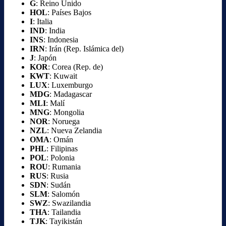
G
: Reino Unido
HOL
: Países Bajos
I
: Italia
IND
: India
INS
: Indonesia
IRN
: Irán (Rep. Islámica del)
J
: Japón
KOR
: Corea (Rep. de)
KWT
: Kuwait
LUX
: Luxemburgo
MDG
: Madagascar
MLI
: Malí
MNG
: Mongolia
NOR
: Noruega
NZL
: Nueva Zelandia
OMA
: Omán
PHL
: Filipinas
POL
: Polonia
ROU
: Rumania
RUS
: Rusia
SDN
: Sudán
SLM
: Salomón
SWZ
: Swazilandia
THA
: Tailandia
TJK
: Tayikistán