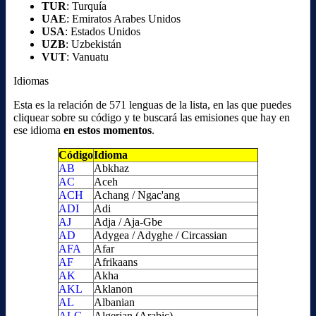
TUR
: Turquía
UAE
: Emiratos Arabes Unidos
USA
: Estados Unidos
UZB
: Uzbekistán
VUT
: Vanuatu
Idiomas
Esta es la relación de 571 lenguas de la lista, en las que puedes
cliquear sobre su código y te buscará las emisiones que hay en
ese idioma
en estos momentos
.
Código
Idioma
AB
Abkhaz
AC
Aceh
ACH
Achang / Ngac'ang
ADI
Adi
AJ
Adja / Aja-Gbe
AD
Adygea / Adyghe / Circassian
AFA
Afar
AF
Afrikaans
AK
Akha
AKL
Aklanon
AL
Albanian
ALG
Algerian (Arabic)