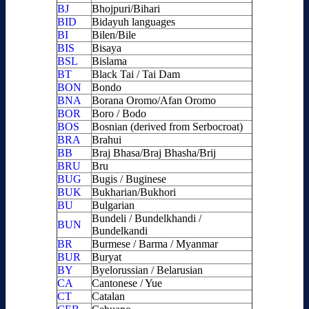
BJ
Bhojpuri/Bihari
BID
Bidayuh languages
BI
Bilen/Bile
BIS
Bisaya
BSL
Bislama
BT
Black Tai / Tai Dam
BON
Bondo
BNA
Borana Oromo/Afan Oromo
BOR
Boro / Bodo
BOS
Bosnian (derived from Serbocroat)
BRA
Brahui
BB
Braj Bhasa/Braj Bhasha/Brij
BRU
Bru
BUG
Bugis / Buginese
BUK
Bukharian/Bukhori
BU
Bulgarian
Bundeli / Bundelkhandi /
BUN
Bundelkandi
BR
Burmese / Barma / Myanmar
BUR
Buryat
BY
Byelorussian / Belarusian
CA
Cantonese / Yue
CT
Catalan