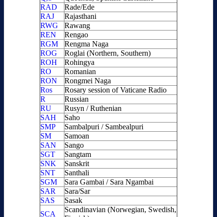
RAD
Rade/Ede
RAJ
Rajasthani
RWG
Rawang
REN
Rengao
RGM
Rengma Naga
ROG
Roglai (Northern, Southern)
ROH
Rohingya
RO
Romanian
RON
Rongmei Naga
Ros
Rosary session of Vaticane Radio
R
Russian
RU
Rusyn / Ruthenian
SAH
Saho
SMP
Sambalpuri / Sambealpuri
SM
Samoan
SAN
Sango
SGT
Sangtam
SNK
Sanskrit
SNT
Santhali
SGM
Sara Gambai / Sara Ngambai
SAR
Sara/Sar
SAS
Sasak
Scandinavian (Norwegian, Swedish,
SCA