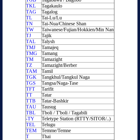
TKL
Tagakaulo
TAG
Tagalog
TL
Tai-Lu/Lu
TN
Tai-Nua/Chinese Shan
TW
Taiwanese/Fujian/Hokkien/Min Nan
TJ
Tajik
TAL
Talysh
TMJ
Tamajeq
TMG
Tamang
TM
Tamazight
TZ
Tamazight/Berber
TAM
Tamil
TGK
Tangkhul/Tangkul Naga
TGS
Tangsa/Naga-Tase
TFT
Tarifit
TT
Tatar
TTB
Tatar-Bashkir
TAU
Tausug
TBL
Tboli / T'boli / Tagabili
-TY
Teletype Station (RTTY/SITOR/..)
TEL
Telugu
TEM
Temme/Temne
T
Thai