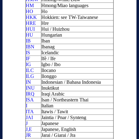
HM
Hmong/Miao languages
HO
Ho
HKK
Hokkien: see TW-Taiwanese
HRE
Hre
HUI
Hui / Huizhou
HU
Hungarian
IB
Iban
IBN
Ibanag
IS
Icelandic
IF
Ifè / Ife
IG
Igbo / Ibo
ILC
Ilocano
ILG
Ilonggo
IN
Indonesian / Bahasa Indonesia
INU
Inuktikut
IRQ
Iraqi Arabic
ISA
Isan / Northeastern Thai
I
Italian
ITA
Itawis / Tawit
JAI
Jaintia / Pnar / Synteng
J
Japanese
J,E
Japanese, English
JR
Jarai / Giarai / Jra