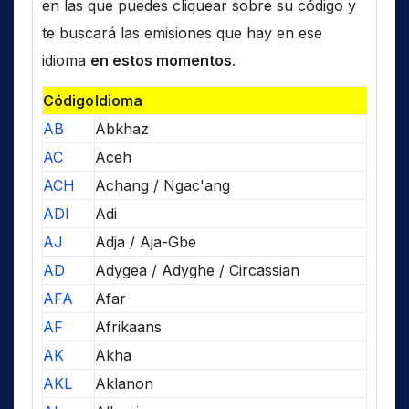
en las que puedes cliquear sobre su código y
te buscará las emisiones que hay en ese
idioma
en estos momentos
.
Código
Idioma
AB
Abkhaz
AC
Aceh
ACH
Achang / Ngac'ang
ADI
Adi
AJ
Adja / Aja-Gbe
AD
Adygea / Adyghe / Circassian
AFA
Afar
AF
Afrikaans
AK
Akha
AKL
Aklanon