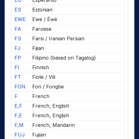
EO
Esperanto
ES
Estonian
EWE
Ewe / Éwé
FA
Faroese
FS
Farsi / Iranian Persian
FJ
Fijian
FP
Filipino (based on Tagalog)
FI
Finnish
FT
Fiote / Vili
FON
Fon / Fongbe
F
French
E,F
French, English
F,E
French, English
F,M
French, Mandarin
FUJ
Fujian