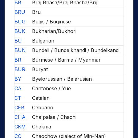
BB
Braj Bhasa/Braj Bhasha/Brij
BRU
Bru
BUG
Bugis / Buginese
BUK
Bukharian/Bukhori
BU
Bulgarian
BUN
Bundeli / Bundelkhandi / Bundelkandi
BR
Burmese / Barma / Myanmar
BUR
Buryat
BY
Byelorussian / Belarusian
CA
Cantonese / Yue
CT
Catalan
CEB
Cebuano
CHA
Cha'palaa / Chachi
CKM
Chakma
CC
Chaochow (dialect of Min-Nan)