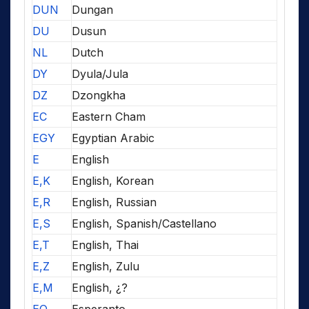
DUN
Dungan
DU
Dusun
NL
Dutch
DY
Dyula/Jula
DZ
Dzongkha
EC
Eastern Cham
EGY
Egyptian Arabic
E
English
E,K
English, Korean
E,R
English, Russian
E,S
English, Spanish/Castellano
E,T
English, Thai
E,Z
English, Zulu
E,M
English, ¿?