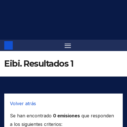
Saltar
al
contenido
Eibi. Resultados 1
Volver atrás
Se han encontrado
0 emisiones
que responden
a los siguientes criterios: