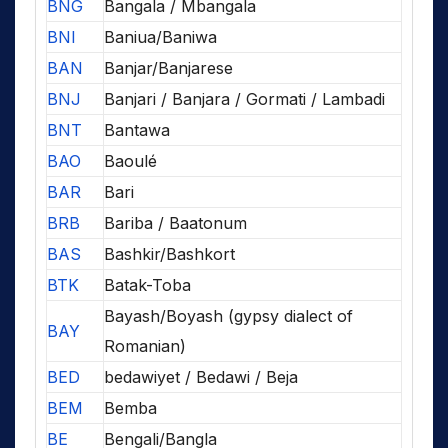
BNG
Bangala / Mbangala
BNI
Baniua/Baniwa
BAN
Banjar/Banjarese
BNJ
Banjari / Banjara / Gormati / Lambadi
BNT
Bantawa
BAO
Baoulé
BAR
Bari
BRB
Bariba / Baatonum
BAS
Bashkir/Bashkort
BTK
Batak-Toba
Bayash/Boyash (gypsy dialect of
BAY
Romanian)
BED
bedawiyet / Bedawi / Beja
BEM
Bemba
BE
Bengali/Bangla