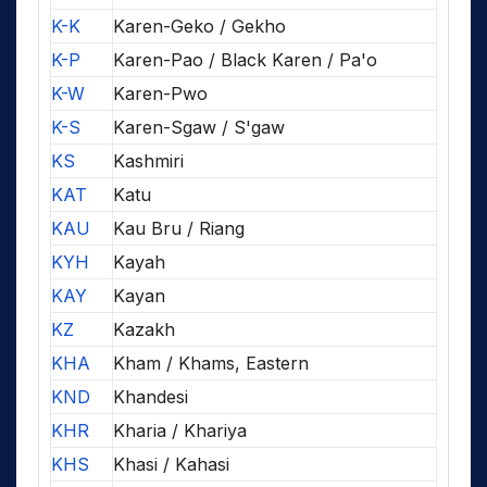
K-K
Karen-Geko / Gekho
K-P
Karen-Pao / Black Karen / Pa'o
K-W
Karen-Pwo
K-S
Karen-Sgaw / S'gaw
KS
Kashmiri
KAT
Katu
KAU
Kau Bru / Riang
KYH
Kayah
KAY
Kayan
KZ
Kazakh
KHA
Kham / Khams, Eastern
KND
Khandesi
KHR
Kharia / Khariya
KHS
Khasi / Kahasi