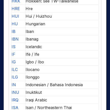
HKK
Hokkien: see TW-Taiwanese
HRE
Hre
HUI
Hui / Huizhou
HU
Hungarian
IB
Iban
IBN
Ibanag
IS
Icelandic
IF
Ifè / Ife
IG
Igbo / Ibo
ILC
Ilocano
ILG
Ilonggo
IN
Indonesian / Bahasa Indonesia
INU
Inuktikut
IRQ
Iraqi Arabic
ISA
Isan / Northeastern Thai