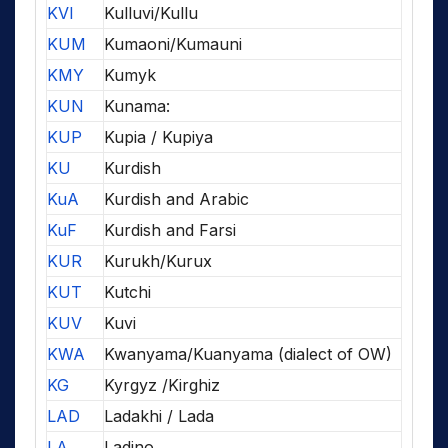
KVI
Kulluvi/Kullu
KUM
Kumaoni/Kumauni
KMY
Kumyk
KUN
Kunama:
KUP
Kupia / Kupiya
KU
Kurdish
KuA
Kurdish and Arabic
KuF
Kurdish and Farsi
KUR
Kurukh/Kurux
KUT
Kutchi
KUV
Kuvi
KWA
Kwanyama/Kuanyama (dialect of OW)
KG
Kyrgyz /Kirghiz
LAD
Ladakhi / Lada
LA
Ladino