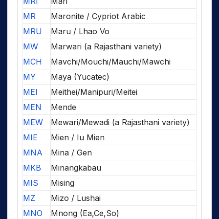
MRI
Mari
MR
Maronite / Cypriot Arabic
MRU
Maru / Lhao Vo
MW
Marwari (a Rajasthani variety)
MCH
Mavchi/Mouchi/Mauchi/Mawchi
MY
Maya (Yucatec)
MEI
Meithei/Manipuri/Meitei
MEN
Mende
MEW
Mewari/Mewadi (a Rajasthani variety)
MIE
Mien / Iu Mien
MNA
Mina / Gen
MKB
Minangkabau
MIS
Mising
MZ
Mizo / Lushai
MNO
Mnong (Ea,Ce,So)