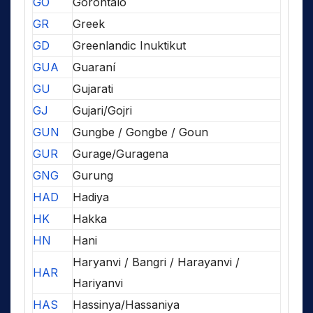
GO
Gorontalo
GR
Greek
GD
Greenlandic Inuktikut
GUA
Guaraní
GU
Gujarati
GJ
Gujari/Gojri
GUN
Gungbe / Gongbe / Goun
GUR
Gurage/Guragena
GNG
Gurung
HAD
Hadiya
HK
Hakka
HN
Hani
Haryanvi / Bangri / Harayanvi /
HAR
Hariyanvi
HAS
Hassinya/Hassaniya