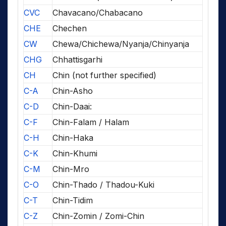
CVC
Chavacano/Chabacano
CHE
Chechen
CW
Chewa/Chichewa/Nyanja/Chinyanja
CHG
Chhattisgarhi
CH
Chin (not further specified)
C-A
Chin-Asho
C-D
Chin-Daai:
C-F
Chin-Falam / Halam
C-H
Chin-Haka
C-K
Chin-Khumi
C-M
Chin-Mro
C-O
Chin-Thado / Thadou-Kuki
C-T
Chin-Tidim
C-Z
Chin-Zomin / Zomi-Chin