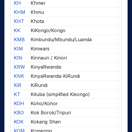
KH
Khmer
KHM
Khmu
KHT
Khota
KK
KiKongo/Kongo
KMB
Kimbundu/Mbundu/Luanda
KIM
Kimwani
KIN
Kinnauri / Kinori
KRW
KinyaRwanda
KNK
KinyaRwanda-KiRundi
KiR
KiRundi
KT
Kituba (simplified Kikongo)
KOH
Koho/Kohor
KBO
Kok Borok/Tripuri
KOK
Kokang Shan
KOM
Komering