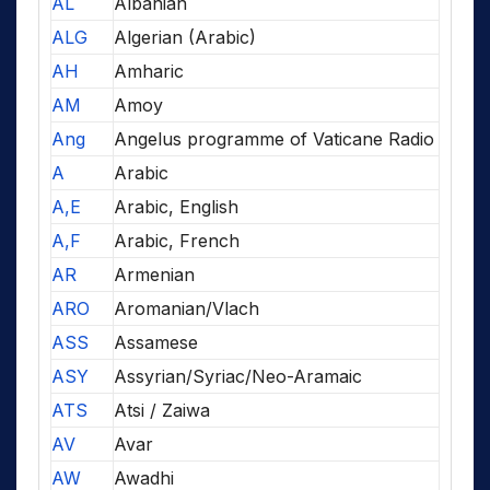
AL
Albanian
ALG
Algerian (Arabic)
AH
Amharic
AM
Amoy
Ang
Angelus programme of Vaticane Radio
A
Arabic
A,E
Arabic, English
A,F
Arabic, French
AR
Armenian
ARO
Aromanian/Vlach
ASS
Assamese
ASY
Assyrian/Syriac/Neo-Aramaic
ATS
Atsi / Zaiwa
AV
Avar
AW
Awadhi