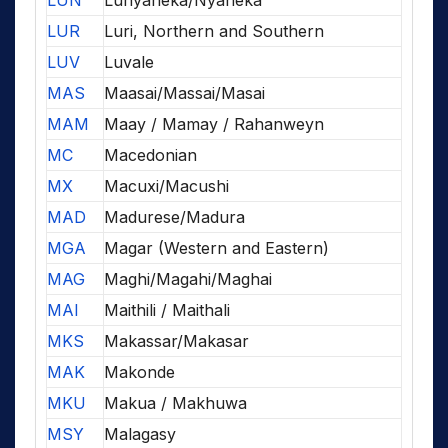
LUN
Lunyaneka/Nyaneka
LUR
Luri, Northern and Southern
LUV
Luvale
MAS
Maasai/Massai/Masai
MAM
Maay / Mamay / Rahanweyn
MC
Macedonian
MX
Macuxi/Macushi
MAD
Madurese/Madura
MGA
Magar (Western and Eastern)
MAG
Maghi/Magahi/Maghai
MAI
Maithili / Maithali
MKS
Makassar/Makasar
MAK
Makonde
MKU
Makua / Makhuwa
MSY
Malagasy