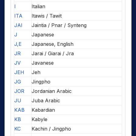
I
Italian
ITA
Itawis / Tawit
JAI
Jaintia / Pnar / Synteng
J
Japanese
J,E
Japanese, English
JR
Jarai / Giarai / Jra
JV
Javanese
JEH
Jeh
JG
Jingpho
JOR
Jordanian Arabic
JU
Juba Arabic
KAB
Kabardian
KB
Kabyle
KC
Kachin / Jingpho