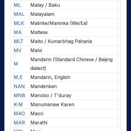
ML
Malay / Baku
MAL
Malayalam
MLK
Malinke/Maninka (We/Ea)
MA
Maltese
MLT
Malto / Kumarbhag Paharia
MV
Malvi
Mandarin (Standard Chinese / Beijing
M
dialect)
M,E
Mandarin, English
NAN
Mandenkan
MNB
Manobo / T'duray
K-M
Manumanaw Karen
MAO
Maori
MAR
Marathi