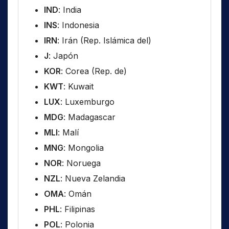
IND
: India
INS
: Indonesia
IRN
: Irán (Rep. Islámica del)
J
: Japón
KOR
: Corea (Rep. de)
KWT
: Kuwait
LUX
: Luxemburgo
MDG
: Madagascar
MLI
: Malí
MNG
: Mongolia
NOR
: Noruega
NZL
: Nueva Zelandia
OMA
: Omán
PHL
: Filipinas
POL
: Polonia