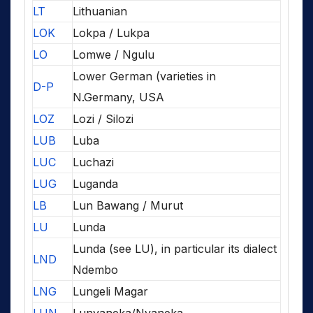
LT
Lithuanian
LOK
Lokpa / Lukpa
LO
Lomwe / Ngulu
Lower German (varieties in
D-P
N.Germany, USA
LOZ
Lozi / Silozi
LUB
Luba
LUC
Luchazi
LUG
Luganda
LB
Lun Bawang / Murut
LU
Lunda
Lunda (see LU), in particular its dialect
LND
Ndembo
LNG
Lungeli Magar