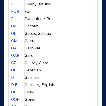
FU
Fulani/Fulfulde
FUR
Fur
FUJ
FutaJalon / Pular
GAG
Gagauz
GL
Galicic/Gallego
GM
Gamit
GA
Garhwali
GAR
Garo
GZ
Ge'ez / Geez
GE
Georgian
D
German
D,E
German, English
GI
Gilaki
GON
Gondi