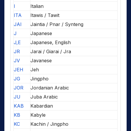
I
Italian
ITA
Itawis / Tawit
JAI
Jaintia / Pnar / Synteng
J
Japanese
J,E
Japanese, English
JR
Jarai / Giarai / Jra
JV
Javanese
JEH
Jeh
JG
Jingpho
JOR
Jordanian Arabic
JU
Juba Arabic
KAB
Kabardian
KB
Kabyle
KC
Kachin / Jingpho