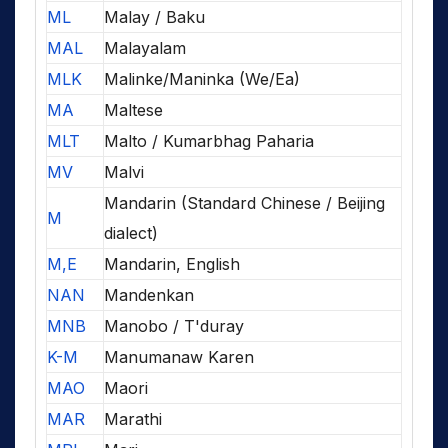
ML
Malay / Baku
MAL
Malayalam
MLK
Malinke/Maninka (We/Ea)
MA
Maltese
MLT
Malto / Kumarbhag Paharia
MV
Malvi
Mandarin (Standard Chinese / Beijing
M
dialect)
M,E
Mandarin, English
NAN
Mandenkan
MNB
Manobo / T'duray
K-M
Manumanaw Karen
MAO
Maori
MAR
Marathi