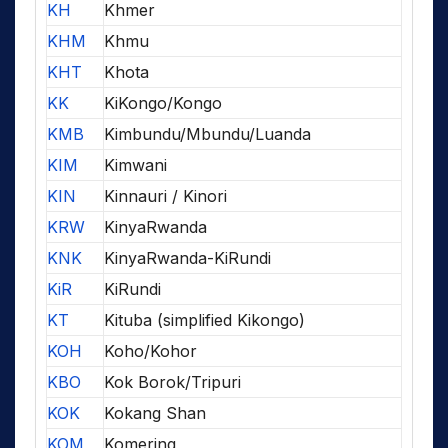
KH
Khmer
KHM
Khmu
KHT
Khota
KK
KiKongo/Kongo
KMB
Kimbundu/Mbundu/Luanda
KIM
Kimwani
KIN
Kinnauri / Kinori
KRW
KinyaRwanda
KNK
KinyaRwanda-KiRundi
KiR
KiRundi
KT
Kituba (simplified Kikongo)
KOH
Koho/Kohor
KBO
Kok Borok/Tripuri
KOK
Kokang Shan
KOM
Komering