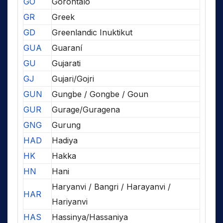
GO
Gorontalo
GR
Greek
GD
Greenlandic Inuktikut
GUA
Guaraní
GU
Gujarati
GJ
Gujari/Gojri
GUN
Gungbe / Gongbe / Goun
GUR
Gurage/Guragena
GNG
Gurung
HAD
Hadiya
HK
Hakka
HN
Hani
Haryanvi / Bangri / Harayanvi /
HAR
Hariyanvi
HAS
Hassinya/Hassaniya