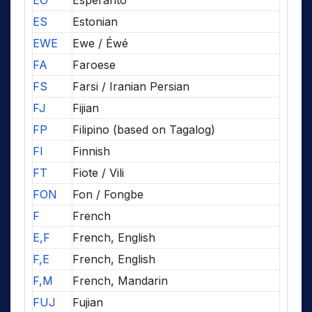
EO
Esperanto
ES
Estonian
EWE
Ewe / Éwé
FA
Faroese
FS
Farsi / Iranian Persian
FJ
Fijian
FP
Filipino (based on Tagalog)
FI
Finnish
FT
Fiote / Vili
FON
Fon / Fongbe
F
French
E,F
French, English
F,E
French, English
F,M
French, Mandarin
FUJ
Fujian