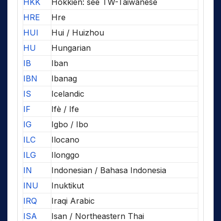
HKK
Hokkien: see TW-Taiwanese
HRE
Hre
HUI
Hui / Huizhou
HU
Hungarian
IB
Iban
IBN
Ibanag
IS
Icelandic
IF
Ifè / Ife
IG
Igbo / Ibo
ILC
Ilocano
ILG
Ilonggo
IN
Indonesian / Bahasa Indonesia
INU
Inuktikut
IRQ
Iraqi Arabic
ISA
Isan / Northeastern Thai