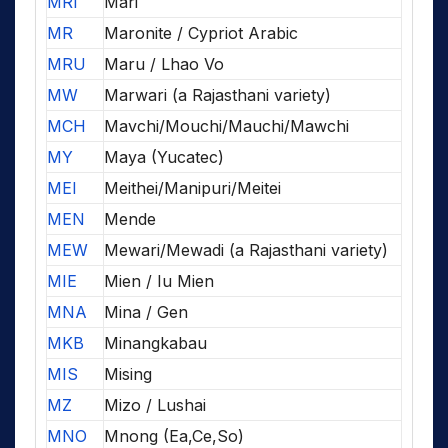
MRI
Mari
MR
Maronite / Cypriot Arabic
MRU
Maru / Lhao Vo
MW
Marwari (a Rajasthani variety)
MCH
Mavchi/Mouchi/Mauchi/Mawchi
MY
Maya (Yucatec)
MEI
Meithei/Manipuri/Meitei
MEN
Mende
MEW
Mewari/Mewadi (a Rajasthani variety)
MIE
Mien / Iu Mien
MNA
Mina / Gen
MKB
Minangkabau
MIS
Mising
MZ
Mizo / Lushai
MNO
Mnong (Ea,Ce,So)