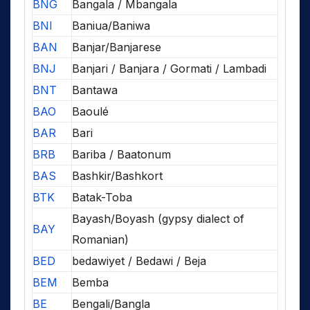
BNG
Bangala / Mbangala
BNI
Baniua/Baniwa
BAN
Banjar/Banjarese
BNJ
Banjari / Banjara / Gormati / Lambadi
BNT
Bantawa
BAO
Baoulé
BAR
Bari
BRB
Bariba / Baatonum
BAS
Bashkir/Bashkort
BTK
Batak-Toba
Bayash/Boyash (gypsy dialect of
BAY
Romanian)
BED
bedawiyet / Bedawi / Beja
BEM
Bemba
BE
Bengali/Bangla