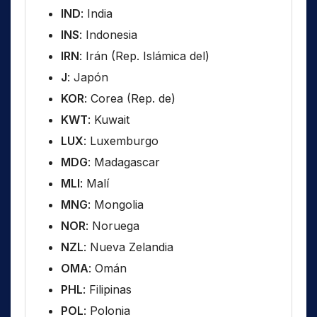
IND
: India
INS
: Indonesia
IRN
: Irán (Rep. Islámica del)
J
: Japón
KOR
: Corea (Rep. de)
KWT
: Kuwait
LUX
: Luxemburgo
MDG
: Madagascar
MLI
: Malí
MNG
: Mongolia
NOR
: Noruega
NZL
: Nueva Zelandia
OMA
: Omán
PHL
: Filipinas
POL
: Polonia