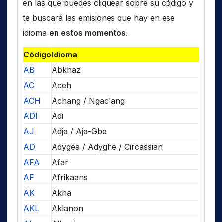
en las que puedes cliquear sobre su código y
te buscará las emisiones que hay en ese
idioma
en estos momentos
.
Código
Idioma
AB
Abkhaz
AC
Aceh
ACH
Achang / Ngac'ang
ADI
Adi
AJ
Adja / Aja-Gbe
AD
Adygea / Adyghe / Circassian
AFA
Afar
AF
Afrikaans
AK
Akha
AKL
Aklanon