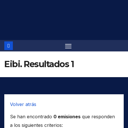
Saltar
al
contenido
Eibi. Resultados 1
Volver atrás
Se han encontrado
0 emisiones
que responden
a los siguientes criterios: