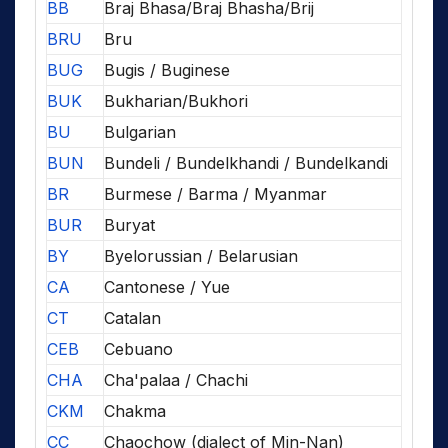
BB
Braj Bhasa/Braj Bhasha/Brij
BRU
Bru
BUG
Bugis / Buginese
BUK
Bukharian/Bukhori
BU
Bulgarian
BUN
Bundeli / Bundelkhandi / Bundelkandi
BR
Burmese / Barma / Myanmar
BUR
Buryat
BY
Byelorussian / Belarusian
CA
Cantonese / Yue
CT
Catalan
CEB
Cebuano
CHA
Cha'palaa / Chachi
CKM
Chakma
CC
Chaochow (dialect of Min-Nan)