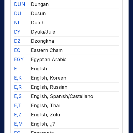
DUN
Dungan
DU
Dusun
NL
Dutch
DY
Dyula/Jula
DZ
Dzongkha
EC
Eastern Cham
EGY
Egyptian Arabic
E
English
E,K
English, Korean
E,R
English, Russian
E,S
English, Spanish/Castellano
E,T
English, Thai
E,Z
English, Zulu
E,M
English, ¿?