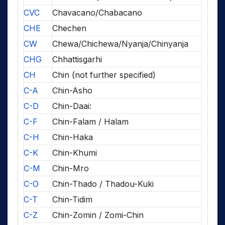
CVC
Chavacano/Chabacano
CHE
Chechen
CW
Chewa/Chichewa/Nyanja/Chinyanja
CHG
Chhattisgarhi
CH
Chin (not further specified)
C-A
Chin-Asho
C-D
Chin-Daai:
C-F
Chin-Falam / Halam
C-H
Chin-Haka
C-K
Chin-Khumi
C-M
Chin-Mro
C-O
Chin-Thado / Thadou-Kuki
C-T
Chin-Tidim
C-Z
Chin-Zomin / Zomi-Chin