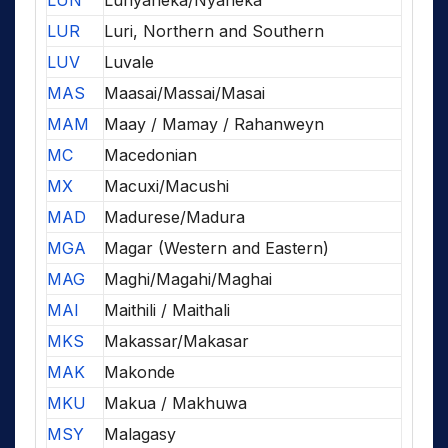
LUN
Lunyaneka/Nyaneka
LUR
Luri, Northern and Southern
LUV
Luvale
MAS
Maasai/Massai/Masai
MAM
Maay / Mamay / Rahanweyn
MC
Macedonian
MX
Macuxi/Macushi
MAD
Madurese/Madura
MGA
Magar (Western and Eastern)
MAG
Maghi/Magahi/Maghai
MAI
Maithili / Maithali
MKS
Makassar/Makasar
MAK
Makonde
MKU
Makua / Makhuwa
MSY
Malagasy