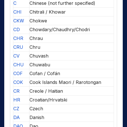
C
Chinese (not further specified)
CHI
Chitrali / Khowar
CKW
Chokwe
CD
Chowdary/Chaudhry/Chodri
CHR
Chrau
CRU
Chru
CV
Chuvash
CHU
Chuwabu
COF
Cofan / Cofán
COK
Cook Islands Maori / Rarotongan
CR
Creole / Haitian
HR
Croatian/Hrvatski
CZ
Czech
DA
Danish
DAO
Dao