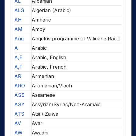
AL
Albanian
ALG
Algerian (Arabic)
AH
Amharic
AM
Amoy
Ang
Angelus programme of Vaticane Radio
A
Arabic
A,E
Arabic, English
A,F
Arabic, French
AR
Armenian
ARO
Aromanian/Vlach
ASS
Assamese
ASY
Assyrian/Syriac/Neo-Aramaic
ATS
Atsi / Zaiwa
AV
Avar
AW
Awadhi