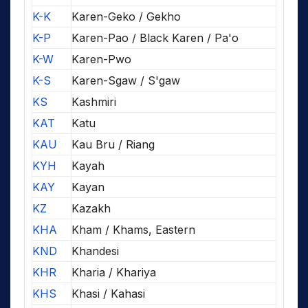
K-K
Karen-Geko / Gekho
K-P
Karen-Pao / Black Karen / Pa'o
K-W
Karen-Pwo
K-S
Karen-Sgaw / S'gaw
KS
Kashmiri
KAT
Katu
KAU
Kau Bru / Riang
KYH
Kayah
KAY
Kayan
KZ
Kazakh
KHA
Kham / Khams, Eastern
KND
Khandesi
KHR
Kharia / Khariya
KHS
Khasi / Kahasi