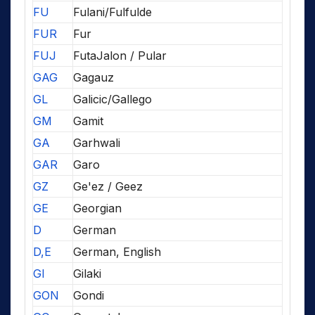
FU
Fulani/Fulfulde
FUR
Fur
FUJ
FutaJalon / Pular
GAG
Gagauz
GL
Galicic/Gallego
GM
Gamit
GA
Garhwali
GAR
Garo
GZ
Ge'ez / Geez
GE
Georgian
D
German
D,E
German, English
GI
Gilaki
GON
Gondi