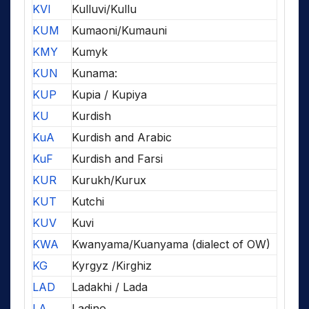
KVI
Kulluvi/Kullu
KUM
Kumaoni/Kumauni
KMY
Kumyk
KUN
Kunama:
KUP
Kupia / Kupiya
KU
Kurdish
KuA
Kurdish and Arabic
KuF
Kurdish and Farsi
KUR
Kurukh/Kurux
KUT
Kutchi
KUV
Kuvi
KWA
Kwanyama/Kuanyama (dialect of OW)
KG
Kyrgyz /Kirghiz
LAD
Ladakhi / Lada
LA
Ladino