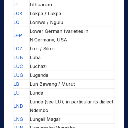
LT
Lithuanian
LOK
Lokpa / Lukpa
LO
Lomwe / Ngulu
Lower German (varieties in
D-P
N.Germany, USA
LOZ
Lozi / Silozi
LUB
Luba
LUC
Luchazi
LUG
Luganda
LB
Lun Bawang / Murut
LU
Lunda
Lunda (see LU), in particular its dialect
LND
Ndembo
LNG
Lungeli Magar