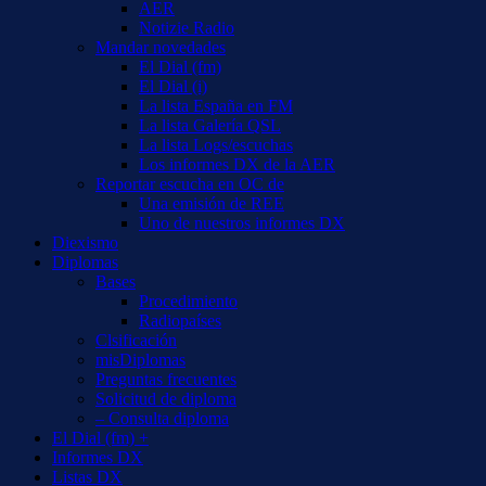
AER
Notizie Radio
Mandar novedades
El Dial (fm)
El Dial (i)
La lista España en FM
La lista Galería QSL
La lista Logs/escuchas
Los informes DX de la AER
Reportar escucha en OC de
Una emisión de REE
Uno de nuestros informes DX
Diexismo
Diplomas
Bases
Procedimiento
Radiopaíses
Clsificación
misDiplomas
Preguntas frecuentes
Solicitud de diploma
– Consulta diploma
El Dial (fm) +
Informes DX
Listas DX