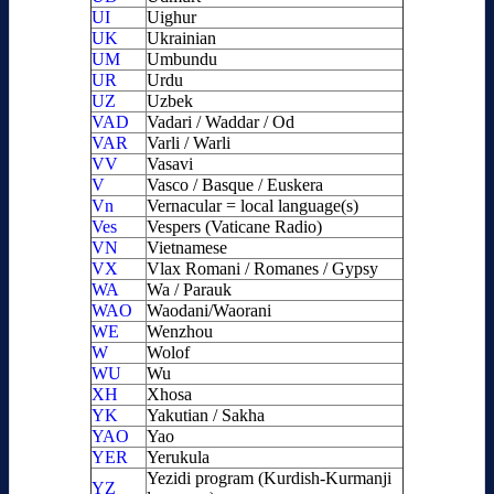
UI
Uighur
UK
Ukrainian
UM
Umbundu
UR
Urdu
UZ
Uzbek
VAD
Vadari / Waddar / Od
VAR
Varli / Warli
VV
Vasavi
V
Vasco / Basque / Euskera
Vn
Vernacular = local language(s)
Ves
Vespers (Vaticane Radio)
VN
Vietnamese
VX
Vlax Romani / Romanes / Gypsy
WA
Wa / Parauk
WAO
Waodani/Waorani
WE
Wenzhou
W
Wolof
WU
Wu
XH
Xhosa
YK
Yakutian / Sakha
YAO
Yao
YER
Yerukula
Yezidi program (Kurdish-Kurmanji
YZ