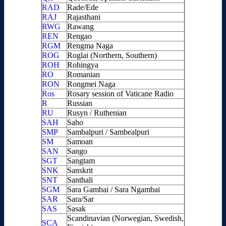
RAD
Rade/Ede
RAJ
Rajasthani
RWG
Rawang
REN
Rengao
RGM
Rengma Naga
ROG
Roglai (Northern, Southern)
ROH
Rohingya
RO
Romanian
RON
Rongmei Naga
Ros
Rosary session of Vaticane Radio
R
Russian
RU
Rusyn / Ruthenian
SAH
Saho
SMP
Sambalpuri / Sambealpuri
SM
Samoan
SAN
Sango
SGT
Sangtam
SNK
Sanskrit
SNT
Santhali
SGM
Sara Gambai / Sara Ngambai
SAR
Sara/Sar
SAS
Sasak
Scandinavian (Norwegian, Swedish,
SCA