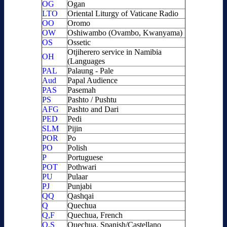
OG
Ogan
LTO
Oriental Liturgy of Vaticane Radio
OO
Oromo
OW
Oshiwambo (Ovambo, Kwanyama)
OS
Ossetic
Otjiherero service in Namibia
OH
(Languages
PAL
Palaung - Pale
Aud
Papal Audience
PAS
Pasemah
PS
Pashto / Pushtu
AFG
Pashto and Dari
PED
Pedi
SLM
Pijin
POR
Po
PO
Polish
P
Portuguese
POT
Pothwari
PU
Pulaar
PJ
Punjabi
QQ
Qashqai
Q
Quechua
Q,F
Quechua, French
Q,S
Quechua, Spanish/Castellano