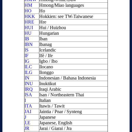
HM
Hmong/Miao languages
HO
Ho
HKK
Hokkien: see TW-Taiwanese
HRE
Hre
HUI
Hui / Huizhou
HU
Hungarian
IB
Iban
IBN
Ibanag
IS
Icelandic
IF
Ifè / Ife
IG
Igbo / Ibo
ILC
Ilocano
ILG
Ilonggo
IN
Indonesian / Bahasa Indonesia
INU
Inuktikut
IRQ
Iraqi Arabic
ISA
Isan / Northeastern Thai
I
Italian
ITA
Itawis / Tawit
JAI
Jaintia / Pnar / Synteng
J
Japanese
J,E
Japanese, English
JR
Jarai / Giarai / Jra