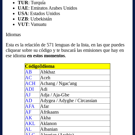
TUR
: Turquía
UAE
: Emiratos Arabes Unidos
USA
: Estados Unidos
UZB
: Uzbekistán
VUT
: Vanuatu
Idiomas
Esta es la relación de 571 lenguas de la lista, en las que puedes
cliquear sobre su código y te buscará las emisiones que hay en
ese idioma
en estos momentos
.
Código
Idioma
AB
Abkhaz
AC
Aceh
ACH
Achang / Ngac'ang
ADI
Adi
AJ
Adja / Aja-Gbe
AD
Adygea / Adyghe / Circassian
AFA
Afar
AF
Afrikaans
AK
Akha
AKL
Aklanon
AL
Albanian
ALG
Algerian (Arabic)