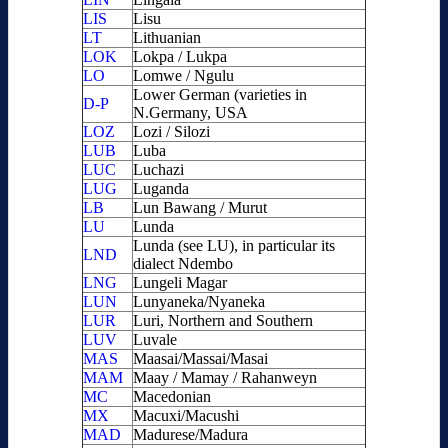
LIS
Lisu
LT
Lithuanian
LOK
Lokpa / Lukpa
LO
Lomwe / Ngulu
Lower German (varieties in
D-P
N.Germany, USA
LOZ
Lozi / Silozi
LUB
Luba
LUC
Luchazi
LUG
Luganda
LB
Lun Bawang / Murut
LU
Lunda
Lunda (see LU), in particular its
LND
dialect Ndembo
LNG
Lungeli Magar
LUN
Lunyaneka/Nyaneka
LUR
Luri, Northern and Southern
LUV
Luvale
MAS
Maasai/Massai/Masai
MAM
Maay / Mamay / Rahanweyn
MC
Macedonian
MX
Macuxi/Macushi
MAD
Madurese/Madura