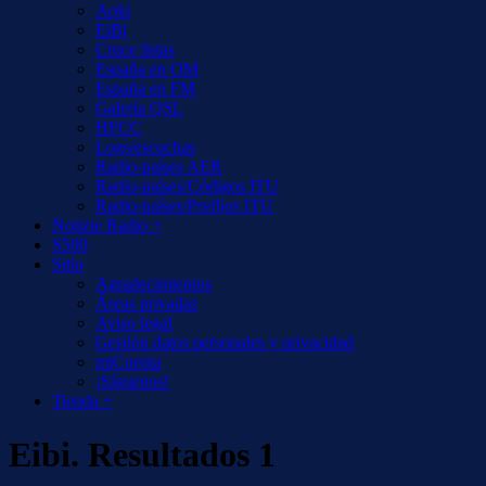
Aoki
EiBi
Cruce listas
España en OM
España en FM
Galería QSL
HFCC
Logs/escuchas
Radio-países AER
Radio-países/Códigos ITU
Radio-países/Prefijos ITU
Notizie Radio +
S500
Sitio
Agradecimientos
Áreas privadas
Aviso legal
Gestión datos personales y privacidad
miCuenta
¡Síguenos!
Tienda +
Eibi. Resultados 1