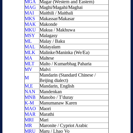
MGA
Magar (Western and Eastern)
MAG
Maghi/Magahi/Maghai
MAI
Maithili / Maithali
MKS
Makassar/Makasar
MAK
Makonde
MKU
Makua / Makhuwa
MSY
Malagasy
ML
Malay / Baku
MAL
Malayalam
MLK
Malinke/Maninka (We/Ea)
MA
Maltese
MLT
Malto / Kumarbhag Paharia
MV
Malvi
Mandarin (Standard Chinese /
M
Beijing dialect)
M,E
Mandarin, English
NAN
Mandenkan
MNB
Manobo / T'duray
K-M
Manumanaw Karen
MAO
Maori
MAR
Marathi
MRI
Mari
MR
Maronite / Cypriot Arabic
MRU
Maru / Lhao Vo