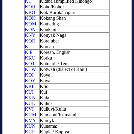
KT
Kituba (simplified Kikongo)
KOH
Koho/Kohor
KBO
Kok Borok/Tripuri
KOK
Kokang Shan
KOM
Komering
KON
Konkani
KNY
Konyak Naga
KOR
Korambar
K
Korean
K,E
Korean, English
KKU
Korku
KOT
Kotokoli / Tem
KTW
Kotwali (dialect of Bhili)
KOI
Koya
KOY
Koya
KRI
Krio
KUI
Kui
KKN
Kukna
KUL
Kulina
KVI
Kulluvi/Kullu
KUM
Kumaoni/Kumauni
KMY
Kumyk
KUN
Kunama:
KUP
Kupia / Kupiya