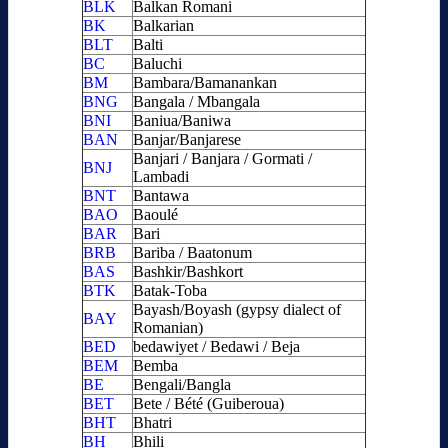
BLK
Balkan Romani
BK
Balkarian
BLT
Balti
BC
Baluchi
BM
Bambara/Bamanankan
BNG
Bangala / Mbangala
BNI
Baniua/Baniwa
BAN
Banjar/Banjarese
Banjari / Banjara / Gormati /
BNJ
Lambadi
BNT
Bantawa
BAO
Baoulé
BAR
Bari
BRB
Bariba / Baatonum
BAS
Bashkir/Bashkort
BTK
Batak-Toba
Bayash/Boyash (gypsy dialect of
BAY
Romanian)
BED
bedawiyet / Bedawi / Beja
BEM
Bemba
BE
Bengali/Bangla
BET
Bete / Bété (Guiberoua)
BHT
Bhatri
BH
Bhili