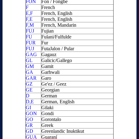
FON
Fon / Fongbe
F
French
E,F
French, English
F,E
French, English
F,M
French, Mandarin
FUJ
Fujian
FU
Fulani/Fulfulde
FUR
Fur
FUJ
FutaJalon / Pular
GAG
Gagauz
GL
Galicic/Gallego
GM
Gamit
GA
Garhwali
GAR
Garo
GZ
Ge'ez / Geez
GE
Georgian
D
German
D,E
German, English
GI
Gilaki
GON
Gondi
GO
Gorontalo
GR
Greek
GD
Greenlandic Inuktikut
GUA
Guaraní