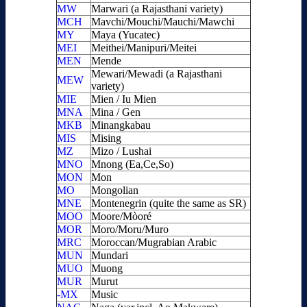
MW
Marwari (a Rajasthani variety)
MCH
Mavchi/Mouchi/Mauchi/Mawchi
MY
Maya (Yucatec)
MEI
Meithei/Manipuri/Meitei
MEN
Mende
Mewari/Mewadi (a Rajasthani
MEW
variety)
MIE
Mien / Iu Mien
MNA
Mina / Gen
MKB
Minangkabau
MIS
Mising
MZ
Mizo / Lushai
MNO
Mnong (Ea,Ce,So)
MON
Mon
MO
Mongolian
MNE
Montenegrin (quite the same as SR)
MOO
Moore/Mòoré
MOR
Moro/Moru/Muro
MRC
Moroccan/Mugrabian Arabic
MUN
Mundari
MUO
Muong
MUR
Murut
-MX
Music