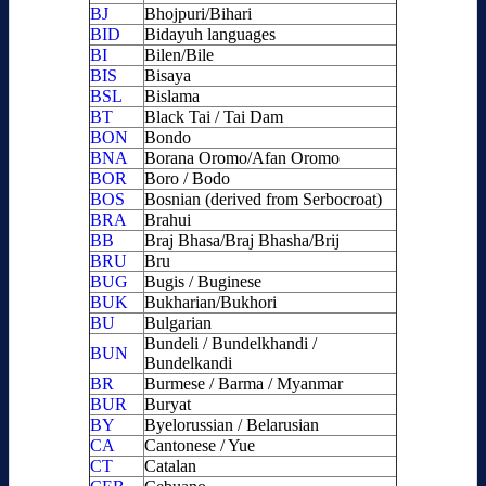
BJ
Bhojpuri/Bihari
BID
Bidayuh languages
BI
Bilen/Bile
BIS
Bisaya
BSL
Bislama
BT
Black Tai / Tai Dam
BON
Bondo
BNA
Borana Oromo/Afan Oromo
BOR
Boro / Bodo
BOS
Bosnian (derived from Serbocroat)
BRA
Brahui
BB
Braj Bhasa/Braj Bhasha/Brij
BRU
Bru
BUG
Bugis / Buginese
BUK
Bukharian/Bukhori
BU
Bulgarian
Bundeli / Bundelkhandi /
BUN
Bundelkandi
BR
Burmese / Barma / Myanmar
BUR
Buryat
BY
Byelorussian / Belarusian
CA
Cantonese / Yue
CT
Catalan