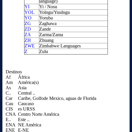
language)
YI
Yi / Nosu
YOL
Yolngu/Yuulngu
YO
Yoruba
ZG
Zaghawa
ZD
Zande
ZA
Zarma/Zama
ZH
Zhuang
ZWE
Zimbabwe Languages
Z
Zulu
Destinos
Af
África
Am
América(s)
As
Asia
C..
Central ..
Car
Caribe, Golfode Mexico, aguas de Florida
Cau
Caucaso
CIS
es URSS
CNA
Centro Norte América
E..
Este ..
ENA
NE América
ENE
E-NE