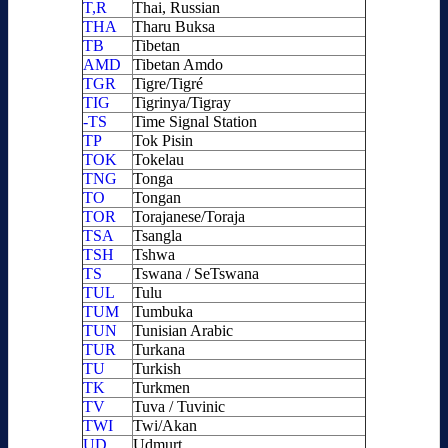
T,R
Thai, Russian
THA
Tharu Buksa
TB
Tibetan
AMD
Tibetan Amdo
TGR
Tigre/Tigré
TIG
Tigrinya/Tigray
-TS
Time Signal Station
TP
Tok Pisin
TOK
Tokelau
TNG
Tonga
TO
Tongan
TOR
Torajanese/Toraja
TSA
Tsangla
TSH
Tshwa
TS
Tswana / SeTswana
TUL
Tulu
TUM
Tumbuka
TUN
Tunisian Arabic
TUR
Turkana
TU
Turkish
TK
Turkmen
TV
Tuva / Tuvinic
TWI
Twi/Akan
UD
Udmurt