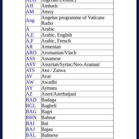
AH
Amharic
AM
Amoy
Angelus programme of Vaticane
Ang
Radio
A
Arabic
A,E
Arabic, English
A,F
Arabic, French
AR
Armenian
ARO
Aromanian/Vlach
ASS
Assamese
ASY
Assyrian/Syriac/Neo-Aramaic
ATS
Atsi / Zaiwa
AV
Avar
AW
Awadhi
AY
Aymara
AZ
Azeri/Azerbaijani
BAD
Badaga
BGL
Bagheli
BAG
Bagri
BHN
Bahnar
BAI
Bai
BAJ
Bajau
BAL
Balinese