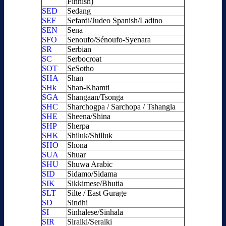
Finnish)
SED
Sedang
SEF
Sefardi/Judeo Spanish/Ladino
SEN
Sena
SFO
Senoufo/Sénoufo-Syenara
SR
Serbian
SC
Serbocroat
SOT
SeSotho
SHA
Shan
SHk
Shan-Khamti
SGA
Shangaan/Tsonga
SHC
Sharchogpa / Sarchopa / Tshangla
SHE
Sheena/Shina
SHP
Sherpa
SHK
Shiluk/Shilluk
SHO
Shona
SUA
Shuar
SHU
Shuwa Arabic
SID
Sidamo/Sidama
SIK
Sikkimese/Bhutia
SLT
Silte / East Gurage
SD
Sindhi
SI
Sinhalese/Sinhala
SIR
Siraiki/Seraiki