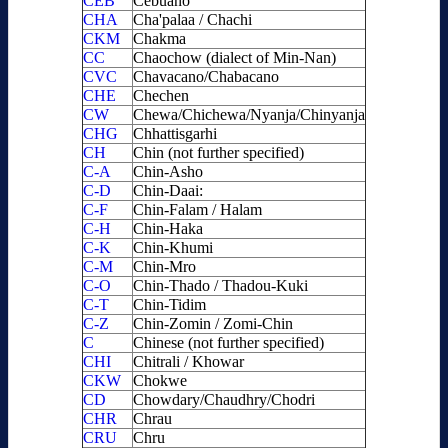
CEB
Cebuano
CHA
Cha'palaa / Chachi
CKM
Chakma
CC
Chaochow (dialect of Min-Nan)
CVC
Chavacano/Chabacano
CHE
Chechen
CW
Chewa/Chichewa/Nyanja/Chinyanja
CHG
Chhattisgarhi
CH
Chin (not further specified)
C-A
Chin-Asho
C-D
Chin-Daai:
C-F
Chin-Falam / Halam
C-H
Chin-Haka
C-K
Chin-Khumi
C-M
Chin-Mro
C-O
Chin-Thado / Thadou-Kuki
C-T
Chin-Tidim
C-Z
Chin-Zomin / Zomi-Chin
C
Chinese (not further specified)
CHI
Chitrali / Khowar
CKW
Chokwe
CD
Chowdary/Chaudhry/Chodri
CHR
Chrau
CRU
Chru