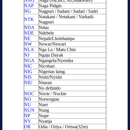
NAG
Naga (var.incl. Ao,Makware)
NAP
Naga Pidgin
NG
Nagpuri / Sadani / Sadari / Sadri
Natakani / Netakani / Varhadi-
NTK
Nagpuri
NDA
Ndau
NDE
Ndebele
NE
Nepali/Lhotshampa
NW
Newar/Newari
NLA
Nga La / Matu Chin
NJ
Ngaju Dayak
NGA
Ngangela/Nyemba
NIC
Nicobari
NIG
Nigerian lamg.
NIS
Nishi/Nyishi
NIU
Niuean
No definido
NOC
Nocte / Nockte
NO
Norwegian
NU
Nuer
NUN
Nung
NP
Nupe
NY
Nyanja
OR
Odia / Oriya / Orissa(32m)