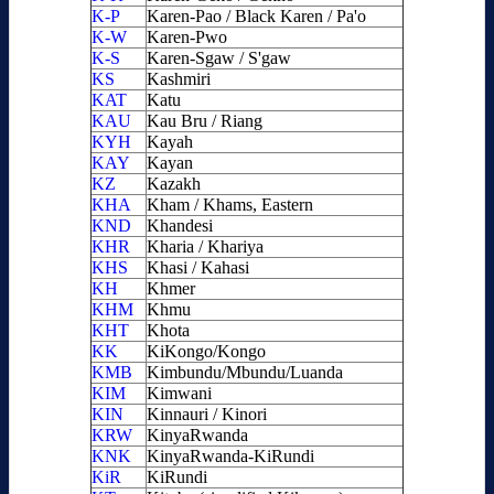
K-P
Karen-Pao / Black Karen / Pa'o
K-W
Karen-Pwo
K-S
Karen-Sgaw / S'gaw
KS
Kashmiri
KAT
Katu
KAU
Kau Bru / Riang
KYH
Kayah
KAY
Kayan
KZ
Kazakh
KHA
Kham / Khams, Eastern
KND
Khandesi
KHR
Kharia / Khariya
KHS
Khasi / Kahasi
KH
Khmer
KHM
Khmu
KHT
Khota
KK
KiKongo/Kongo
KMB
Kimbundu/Mbundu/Luanda
KIM
Kimwani
KIN
Kinnauri / Kinori
KRW
KinyaRwanda
KNK
KinyaRwanda-KiRundi
KiR
KiRundi