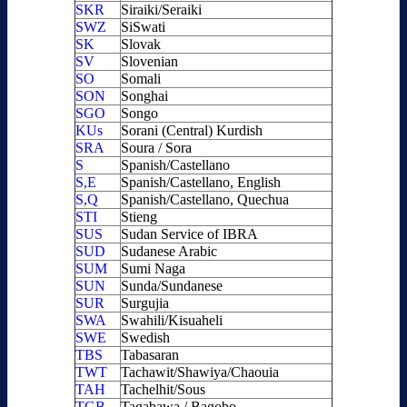
SKR
Siraiki/Seraiki
SWZ
SiSwati
SK
Slovak
SV
Slovenian
SO
Somali
SON
Songhai
SGO
Songo
KUs
Sorani (Central) Kurdish
SRA
Soura / Sora
S
Spanish/Castellano
S,E
Spanish/Castellano, English
S,Q
Spanish/Castellano, Quechua
STI
Stieng
SUS
Sudan Service of IBRA
SUD
Sudanese Arabic
SUM
Sumi Naga
SUN
Sunda/Sundanese
SUR
Surgujia
SWA
Swahili/Kisuaheli
SWE
Swedish
TBS
Tabasaran
TWT
Tachawit/Shawiya/Chaouia
TAH
Tachelhit/Sous
TGB
Tagabawa / Bagobo