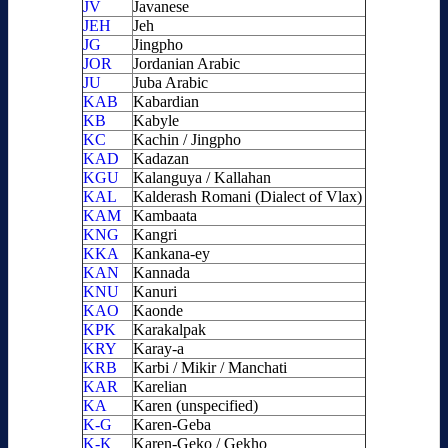
JV
Javanese
JEH
Jeh
JG
Jingpho
JOR
Jordanian Arabic
JU
Juba Arabic
KAB
Kabardian
KB
Kabyle
KC
Kachin / Jingpho
KAD
Kadazan
KGU
Kalanguya / Kallahan
KAL
Kalderash Romani (Dialect of Vlax)
KAM
Kambaata
KNG
Kangri
KKA
Kankana-ey
KAN
Kannada
KNU
Kanuri
KAO
Kaonde
KPK
Karakalpak
KRY
Karay-a
KRB
Karbi / Mikir / Manchati
KAR
Karelian
KA
Karen (unspecified)
K-G
Karen-Geba
K-K
Karen-Geko / Gekho