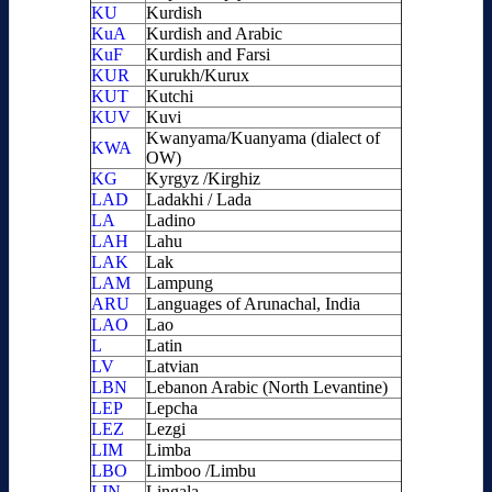
KU
Kurdish
KuA
Kurdish and Arabic
KuF
Kurdish and Farsi
KUR
Kurukh/Kurux
KUT
Kutchi
KUV
Kuvi
Kwanyama/Kuanyama (dialect of
KWA
OW)
KG
Kyrgyz /Kirghiz
LAD
Ladakhi / Lada
LA
Ladino
LAH
Lahu
LAK
Lak
LAM
Lampung
ARU
Languages of Arunachal, India
LAO
Lao
L
Latin
LV
Latvian
LBN
Lebanon Arabic (North Levantine)
LEP
Lepcha
LEZ
Lezgi
LIM
Limba
LBO
Limboo /Limbu
LIN
Lingala