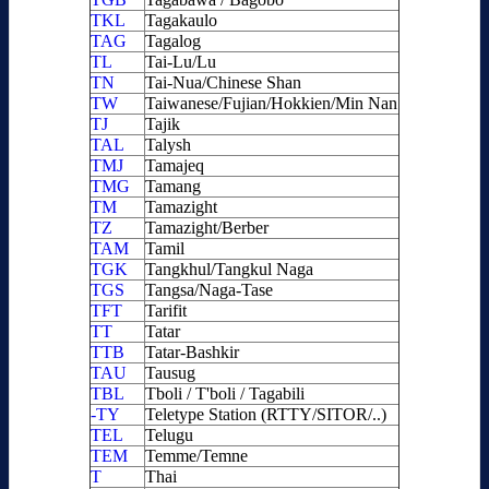
TKL
Tagakaulo
TAG
Tagalog
TL
Tai-Lu/Lu
TN
Tai-Nua/Chinese Shan
TW
Taiwanese/Fujian/Hokkien/Min Nan
TJ
Tajik
TAL
Talysh
TMJ
Tamajeq
TMG
Tamang
TM
Tamazight
TZ
Tamazight/Berber
TAM
Tamil
TGK
Tangkhul/Tangkul Naga
TGS
Tangsa/Naga-Tase
TFT
Tarifit
TT
Tatar
TTB
Tatar-Bashkir
TAU
Tausug
TBL
Tboli / T'boli / Tagabili
-TY
Teletype Station (RTTY/SITOR/..)
TEL
Telugu
TEM
Temme/Temne
T
Thai