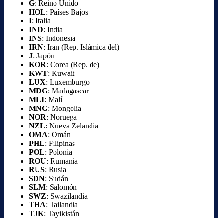
G
: Reino Unido
HOL
: Países Bajos
I
: Italia
IND
: India
INS
: Indonesia
IRN
: Irán (Rep. Islámica del)
J
: Japón
KOR
: Corea (Rep. de)
KWT
: Kuwait
LUX
: Luxemburgo
MDG
: Madagascar
MLI
: Malí
MNG
: Mongolia
NOR
: Noruega
NZL
: Nueva Zelandia
OMA
: Omán
PHL
: Filipinas
POL
: Polonia
ROU
: Rumania
RUS
: Rusia
SDN
: Sudán
SLM
: Salomón
SWZ
: Swazilandia
THA
: Tailandia
TJK
: Tayikistán