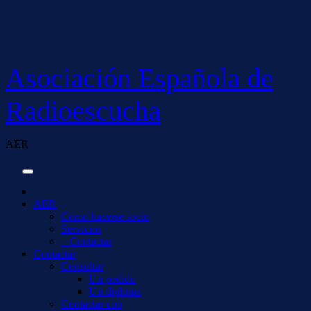
Saltar
al
contenido
Asociación Española de
Radioescucha
AER
AER
Cómo hacerse socio
Servicios
– Contactar
Contactar
Consultar
Un pedido
Un diploma
Contactar con