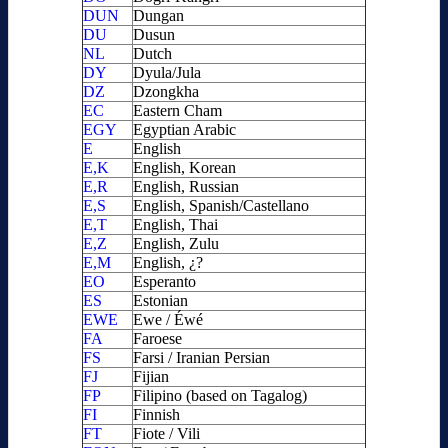
DUN
Dungan
DU
Dusun
NL
Dutch
DY
Dyula/Jula
DZ
Dzongkha
EC
Eastern Cham
EGY
Egyptian Arabic
E
English
E,K
English, Korean
E,R
English, Russian
E,S
English, Spanish/Castellano
E,T
English, Thai
E,Z
English, Zulu
E,M
English, ¿?
EO
Esperanto
ES
Estonian
EWE
Ewe / Éwé
FA
Faroese
FS
Farsi / Iranian Persian
FJ
Fijian
FP
Filipino (based on Tagalog)
FI
Finnish
FT
Fiote / Vili