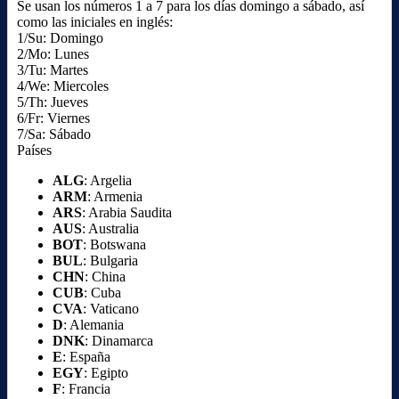
Se usan los números 1 a 7 para los días domingo a sábado, así
como las iniciales en inglés:
1/Su: Domingo
2/Mo: Lunes
3/Tu: Martes
4/We: Miercoles
5/Th: Jueves
6/Fr: Viernes
7/Sa: Sábado
Países
ALG
: Argelia
ARM
: Armenia
ARS
: Arabia Saudita
AUS
: Australia
BOT
: Botswana
BUL
: Bulgaria
CHN
: China
CUB
: Cuba
CVA
: Vaticano
D
: Alemania
DNK
: Dinamarca
E
: España
EGY
: Egipto
F
: Francia