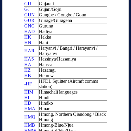
GU
Gujarati
GJ
Gujari/Gojri
GUN
Gungbe / Gongbe / Goun
GUR
Gurage/Guragena
GNG
Gurung
HAD
Hadiya
HK
Hakka
HN
Hani
Haryanvi / Bangri / Harayanvi /
HAR
Hariyanvi
HAS
Hassinya/Hassaniya
HA
Haussa
HZ
Hazaragi
HB
Hebrew
HFDL Squitter (Aircraft comms
-HF
station)
HIM
Himachali languages
HI
Hindi
HD
Hindko
HMA
Hmar
Hmong, Northern Qiandong / Black
HMQ
Hmong
HMB
Hmong-Blue/Njua
HMW
Hmong-White/Daw