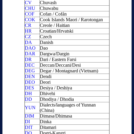
CV
Chuvash
CHU
Chuwabu
COF
Cofan / Cofán
COK
Cook Islands Maori / Rarotongan
CR
Creole / Haitian
HR
Croatian/Hrvatski
CZ
Czech
DA
Danish
DAO
Dao
DAR
Dargwa/Dargin
DR
Dari / Eastern Farsi
DEC
Deccan/Deccani/Desi
DEG
Degar / Montagnard (Vietnam)
DEN
Dendi
DEO
Deori
DES
Desiya / Deshiya
DH
Dhivehi
DD
Dhodiya / Dhodia
Dialects/languages of Yunnan
YUN
(China)
DIM
Dimasa/Dhimasa
DI
Dinka
DIT
Ditamari
DO
Dogri-Kangri