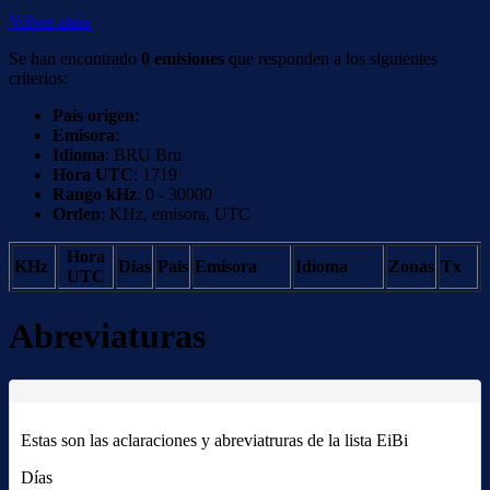
Volver atrás
Se han encontrado
0 emisiones
que responden a los siguientes
criterios:
País origen
:
Emisora
:
Idioma
: BRU Bru
Hora UTC
: 1719
Rango kHz
: 0 - 30000
Orden
: KHz, emisora, UTC
Hora
KHz
Días
País
Emisora
Idioma
Zonas
Tx
UTC
Abreviaturas
Estas son las aclaraciones y abreviatruras de la lista EiBi
Días