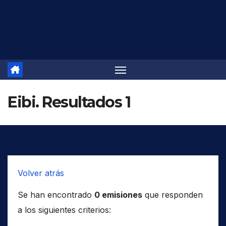
Saltar
al
contenido
Eibi. Resultados 1
Volver atrás
Se han encontrado
0 emisiones
que responden
a los siguientes criterios: