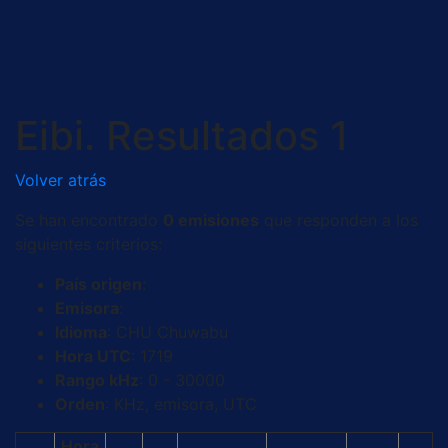
Saltar
al
contenido
Eibi. Resultados 1
Volver atrás
Se han encontrado
0 emisiones
que responden a los
siguientes criterios:
País origen
:
Emisora
:
Idioma
: CHU Chuwabu
Hora UTC
: 1719
Rango kHz
: 0 - 30000
Orden
: KHz, emisora, UTC
Hora