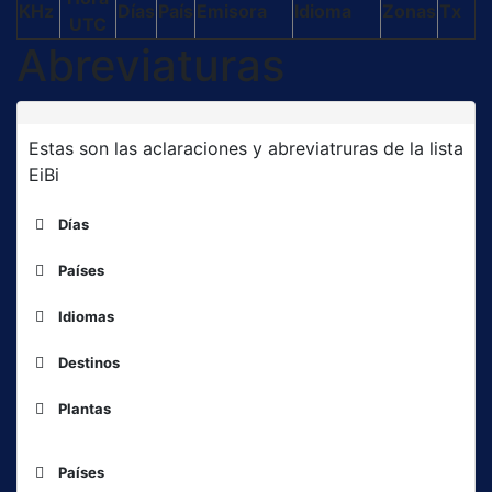
KHz
Días
País
Emisora
Idioma
Zonas
Tx
UTC
Abreviaturas
Estas son las aclaraciones y abreviatruras de la lista
EiBi
Días
Países
ALG
Idiomas
ARM
ARS
Destinos
AUS
Af
África
BOT
Plantas
Am
América(s)
BUL
As
Asia
CHN
Código
Idioma
C..
Central ..
Países
CUB