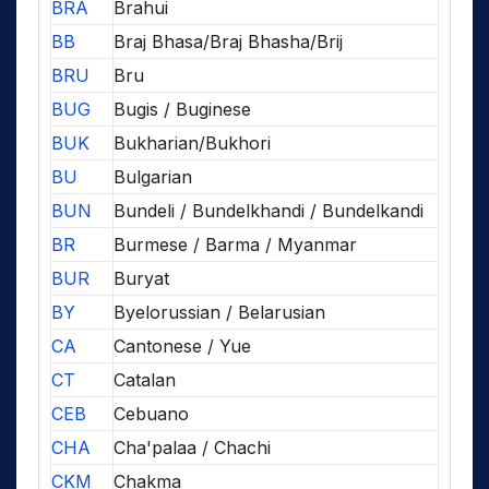
BRA
Brahui
BB
Braj Bhasa/Braj Bhasha/Brij
BRU
Bru
BUG
Bugis / Buginese
BUK
Bukharian/Bukhori
BU
Bulgarian
BUN
Bundeli / Bundelkhandi / Bundelkandi
BR
Burmese / Barma / Myanmar
BUR
Buryat
BY
Byelorussian / Belarusian
CA
Cantonese / Yue
CT
Catalan
CEB
Cebuano
CHA
Cha'palaa / Chachi
CKM
Chakma