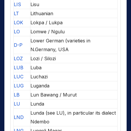
LIS
Lisu
LT
Lithuanian
LOK
Lokpa / Lukpa
LO
Lomwe / Ngulu
Lower German (varieties in
D-P
N.Germany, USA
LOZ
Lozi / Silozi
LUB
Luba
LUC
Luchazi
LUG
Luganda
LB
Lun Bawang / Murut
LU
Lunda
Lunda (see LU), in particular its dialect
LND
Ndembo
LNG
Lungeli Magar