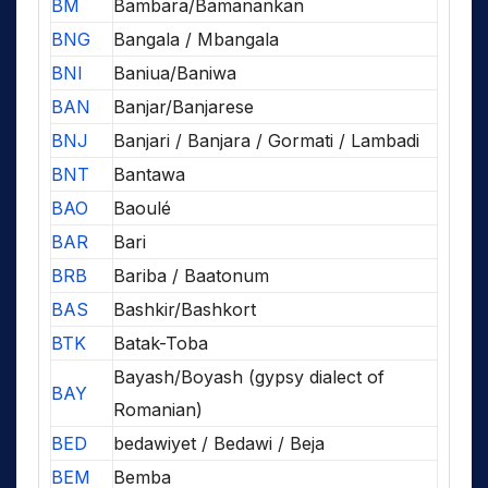
BM
Bambara/Bamanankan
BNG
Bangala / Mbangala
BNI
Baniua/Baniwa
BAN
Banjar/Banjarese
BNJ
Banjari / Banjara / Gormati / Lambadi
BNT
Bantawa
BAO
Baoulé
BAR
Bari
BRB
Bariba / Baatonum
BAS
Bashkir/Bashkort
BTK
Batak-Toba
Bayash/Boyash (gypsy dialect of
BAY
Romanian)
BED
bedawiyet / Bedawi / Beja
BEM
Bemba