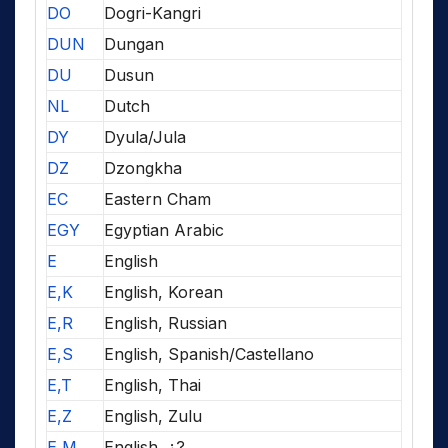
DO
Dogri-Kangri
DUN
Dungan
DU
Dusun
NL
Dutch
DY
Dyula/Jula
DZ
Dzongkha
EC
Eastern Cham
EGY
Egyptian Arabic
E
English
E,K
English, Korean
E,R
English, Russian
E,S
English, Spanish/Castellano
E,T
English, Thai
E,Z
English, Zulu
E,M
English, ¿?