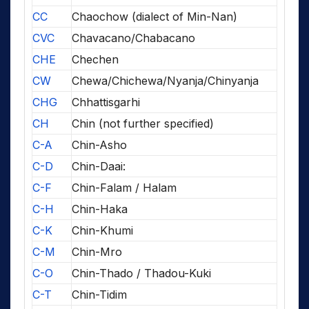
CC
Chaochow (dialect of Min-Nan)
CVC
Chavacano/Chabacano
CHE
Chechen
CW
Chewa/Chichewa/Nyanja/Chinyanja
CHG
Chhattisgarhi
CH
Chin (not further specified)
C-A
Chin-Asho
C-D
Chin-Daai:
C-F
Chin-Falam / Halam
C-H
Chin-Haka
C-K
Chin-Khumi
C-M
Chin-Mro
C-O
Chin-Thado / Thadou-Kuki
C-T
Chin-Tidim