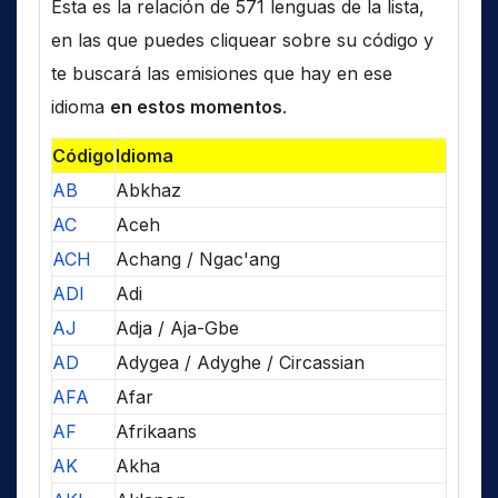
Esta es la relación de 571 lenguas de la lista,
en las que puedes cliquear sobre su código y
te buscará las emisiones que hay en ese
idioma
en estos momentos
.
Código
Idioma
AB
Abkhaz
AC
Aceh
ACH
Achang / Ngac'ang
ADI
Adi
AJ
Adja / Aja-Gbe
AD
Adygea / Adyghe / Circassian
AFA
Afar
AF
Afrikaans
AK
Akha