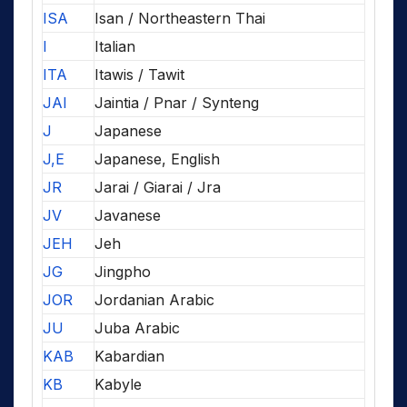
ISA
Isan / Northeastern Thai
I
Italian
ITA
Itawis / Tawit
JAI
Jaintia / Pnar / Synteng
J
Japanese
J,E
Japanese, English
JR
Jarai / Giarai / Jra
JV
Javanese
JEH
Jeh
JG
Jingpho
JOR
Jordanian Arabic
JU
Juba Arabic
KAB
Kabardian
KB
Kabyle