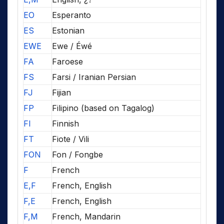
EO
Esperanto
ES
Estonian
EWE
Ewe / Éwé
FA
Faroese
FS
Farsi / Iranian Persian
FJ
Fijian
FP
Filipino (based on Tagalog)
FI
Finnish
FT
Fiote / Vili
FON
Fon / Fongbe
F
French
E,F
French, English
F,E
French, English
F,M
French, Mandarin