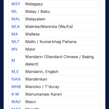
MSY
Malagasy
ML
Malay / Baku
MAL
Malayalam
MLK
Malinke/Maninka (We/Ea)
MA
Maltese
MLT
Malto / Kumarbhag Paharia
MV
Malvi
Mandarin (Standard Chinese / Beijing
M
dialect)
M,E
Mandarin, English
NAN
Mandenkan
MNB
Manobo / T'duray
K-M
Manumanaw Karen
MAO
Maori