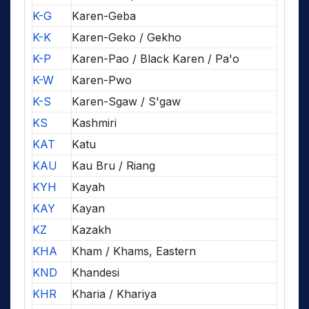
K-G
Karen-Geba
K-K
Karen-Geko / Gekho
K-P
Karen-Pao / Black Karen / Pa'o
K-W
Karen-Pwo
K-S
Karen-Sgaw / S'gaw
KS
Kashmiri
KAT
Katu
KAU
Kau Bru / Riang
KYH
Kayah
KAY
Kayan
KZ
Kazakh
KHA
Kham / Khams, Eastern
KND
Khandesi
KHR
Kharia / Khariya