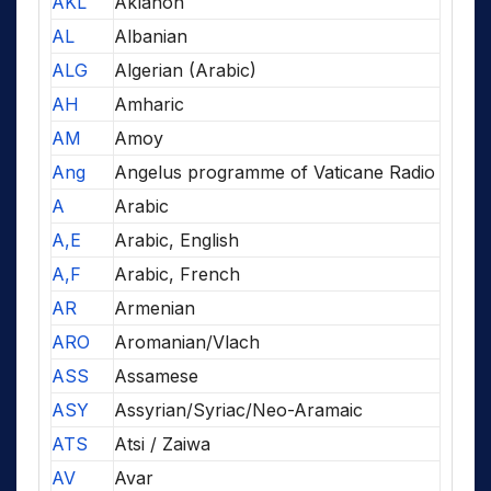
AKL
Aklanon
AL
Albanian
ALG
Algerian (Arabic)
AH
Amharic
AM
Amoy
Ang
Angelus programme of Vaticane Radio
A
Arabic
A,E
Arabic, English
A,F
Arabic, French
AR
Armenian
ARO
Aromanian/Vlach
ASS
Assamese
ASY
Assyrian/Syriac/Neo-Aramaic
ATS
Atsi / Zaiwa
AV
Avar