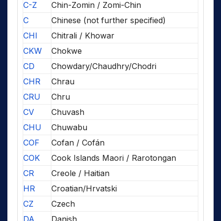
C-Z
Chin-Zomin / Zomi-Chin
C
Chinese (not further specified)
CHI
Chitrali / Khowar
CKW
Chokwe
CD
Chowdary/Chaudhry/Chodri
CHR
Chrau
CRU
Chru
CV
Chuvash
CHU
Chuwabu
COF
Cofan / Cofán
COK
Cook Islands Maori / Rarotongan
CR
Creole / Haitian
HR
Croatian/Hrvatski
CZ
Czech
DA
Danish