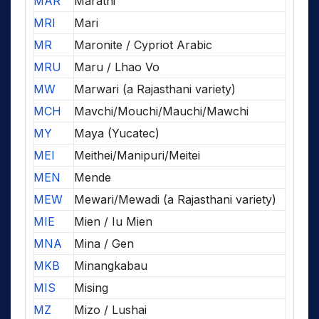
MAR
Marathi
MRI
Mari
MR
Maronite / Cypriot Arabic
MRU
Maru / Lhao Vo
MW
Marwari (a Rajasthani variety)
MCH
Mavchi/Mouchi/Mauchi/Mawchi
MY
Maya (Yucatec)
MEI
Meithei/Manipuri/Meitei
MEN
Mende
MEW
Mewari/Mewadi (a Rajasthani variety)
MIE
Mien / Iu Mien
MNA
Mina / Gen
MKB
Minangkabau
MIS
Mising
MZ
Mizo / Lushai