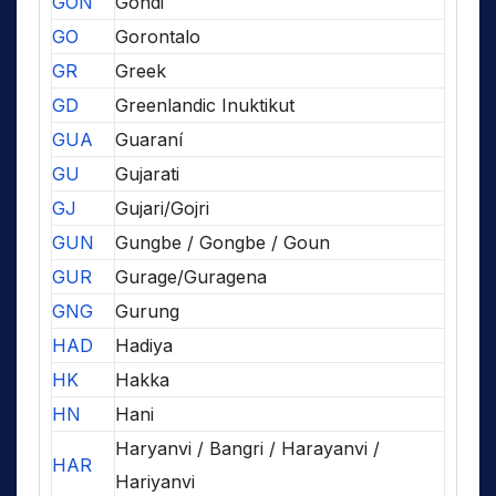
GON
Gondi
GO
Gorontalo
GR
Greek
GD
Greenlandic Inuktikut
GUA
Guaraní
GU
Gujarati
GJ
Gujari/Gojri
GUN
Gungbe / Gongbe / Goun
GUR
Gurage/Guragena
GNG
Gurung
HAD
Hadiya
HK
Hakka
HN
Hani
Haryanvi / Bangri / Harayanvi /
HAR
Hariyanvi