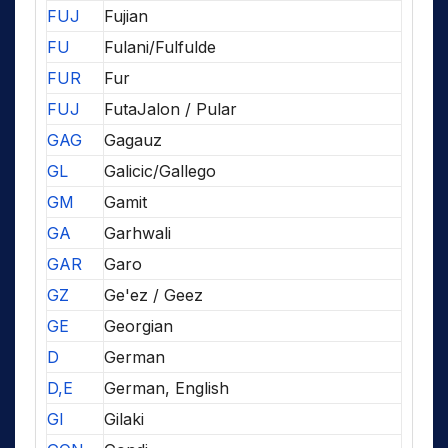
FUJ
Fujian
FU
Fulani/Fulfulde
FUR
Fur
FUJ
FutaJalon / Pular
GAG
Gagauz
GL
Galicic/Gallego
GM
Gamit
GA
Garhwali
GAR
Garo
GZ
Ge'ez / Geez
GE
Georgian
D
German
D,E
German, English
GI
Gilaki