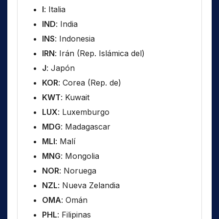
I
: Italia
IND
: India
INS
: Indonesia
IRN
: Irán (Rep. Islámica del)
J
: Japón
KOR
: Corea (Rep. de)
KWT
: Kuwait
LUX
: Luxemburgo
MDG
: Madagascar
MLI
: Malí
MNG
: Mongolia
NOR
: Noruega
NZL
: Nueva Zelandia
OMA
: Omán
PHL
: Filipinas