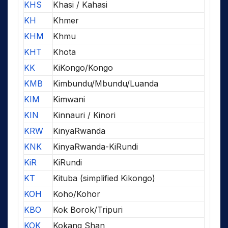
KHS
Khasi / Kahasi
KH
Khmer
KHM
Khmu
KHT
Khota
KK
KiKongo/Kongo
KMB
Kimbundu/Mbundu/Luanda
KIM
Kimwani
KIN
Kinnauri / Kinori
KRW
KinyaRwanda
KNK
KinyaRwanda-KiRundi
KiR
KiRundi
KT
Kituba (simplified Kikongo)
KOH
Koho/Kohor
KBO
Kok Borok/Tripuri
KOK
Kokang Shan