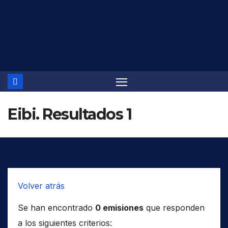
Saltar
al
contenido
Eibi. Resultados 1
Volver atrás
Se han encontrado
0 emisiones
que responden
a los siguientes criterios: