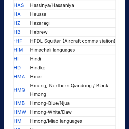
HAS
Hassinya/Hassaniya
HA
Haussa
HZ
Hazaragi
HB
Hebrew
-HF
HFDL Squitter (Aircraft comms station)
HIM
Himachali languages
HI
Hindi
HD
Hindko
HMA
Hmar
Hmong, Northern Qiandong / Black
HMQ
Hmong
HMB
Hmong-Blue/Njua
HMW
Hmong-White/Daw
HM
Hmong/Miao languages