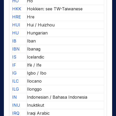
HO
Ho
HKK
Hokkien: see TW-Taiwanese
HRE
Hre
HUI
Hui / Huizhou
HU
Hungarian
IB
Iban
IBN
Ibanag
IS
Icelandic
IF
Ifè / Ife
IG
Igbo / Ibo
ILC
Ilocano
ILG
Ilonggo
IN
Indonesian / Bahasa Indonesia
INU
Inuktikut
IRQ
Iraqi Arabic