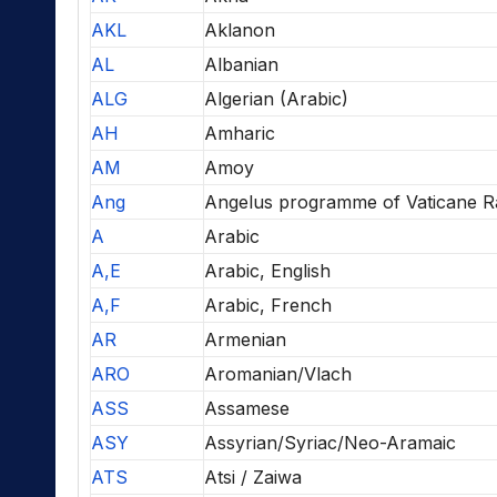
AKL
Aklanon
AL
Albanian
ALG
Algerian (Arabic)
AH
Amharic
AM
Amoy
Ang
Angelus programme of Vaticane R
A
Arabic
A,E
Arabic, English
A,F
Arabic, French
AR
Armenian
ARO
Aromanian/Vlach
ASS
Assamese
ASY
Assyrian/Syriac/Neo-Aramaic
ATS
Atsi / Zaiwa