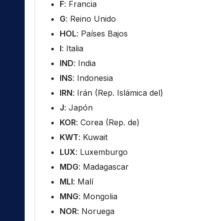
F
: Francia
G
: Reino Unido
HOL
: Países Bajos
I
: Italia
IND
: India
INS
: Indonesia
IRN
: Irán (Rep. Islámica del)
J
: Japón
KOR
: Corea (Rep. de)
KWT
: Kuwait
LUX
: Luxemburgo
MDG
: Madagascar
MLI
: Malí
MNG
: Mongolia
NOR
: Noruega