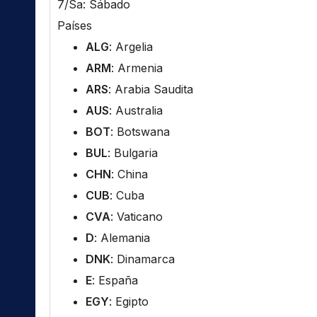
7/Sa: Sábado
Países
ALG
: Argelia
ARM
: Armenia
ARS
: Arabia Saudita
AUS
: Australia
BOT
: Botswana
BUL
: Bulgaria
CHN
: China
CUB
: Cuba
CVA
: Vaticano
D
: Alemania
DNK
: Dinamarca
E
: España
EGY
: Egipto