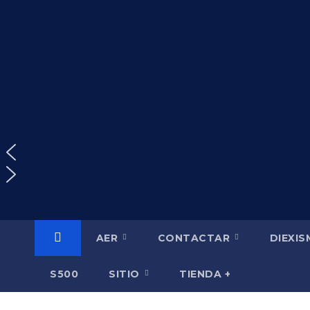
Saltar
al
contenido
AER
CONTACTAR
DIEXI
S500
SITIO
TIENDA +