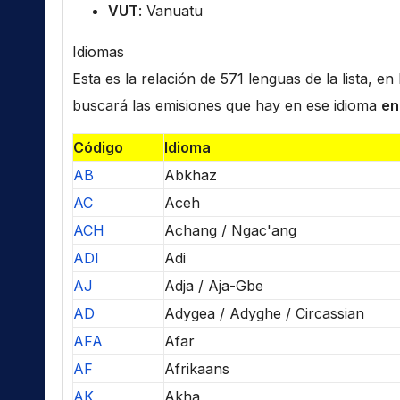
VUT
: Vanuatu
Idiomas
Esta es la relación de 571 lenguas de la lista, e
buscará las emisiones que hay en ese idioma
en
Código
Idioma
AB
Abkhaz
AC
Aceh
ACH
Achang / Ngac'ang
ADI
Adi
AJ
Adja / Aja-Gbe
AD
Adygea / Adyghe / Circassian
AFA
Afar
AF
Afrikaans
AK
Akha