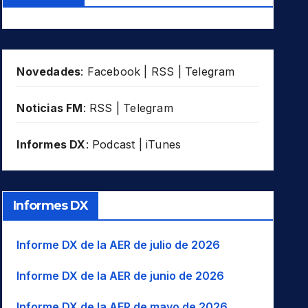
Novedades
:
Facebook
|
RSS
|
Telegram
Noticias FM
:
RSS
|
Telegram
Informes DX
:
Podcast
|
iTunes
Informes DX
Informe DX de la AER de julio de 2026
Informe DX de la AER de junio de 2026
Informe DX de la AER de mayo de 2026