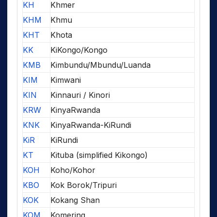
KH
Khmer
KHM
Khmu
KHT
Khota
KK
KiKongo/Kongo
KMB
Kimbundu/Mbundu/Luanda
KIM
Kimwani
KIN
Kinnauri / Kinori
KRW
KinyaRwanda
KNK
KinyaRwanda-KiRundi
KiR
KiRundi
KT
Kituba (simplified Kikongo)
KOH
Koho/Kohor
KBO
Kok Borok/Tripuri
KOK
Kokang Shan
KOM
Komering