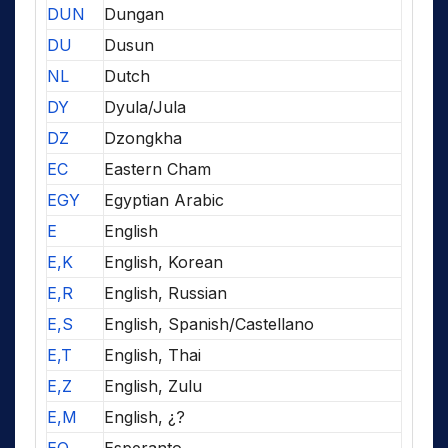
DUN
Dungan
DU
Dusun
NL
Dutch
DY
Dyula/Jula
DZ
Dzongkha
EC
Eastern Cham
EGY
Egyptian Arabic
E
English
E,K
English, Korean
E,R
English, Russian
E,S
English, Spanish/Castellano
E,T
English, Thai
E,Z
English, Zulu
E,M
English, ¿?