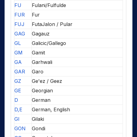
FU
Fulani/Fulfulde
FUR
Fur
FUJ
FutaJalon / Pular
GAG
Gagauz
GL
Galicic/Gallego
GM
Gamit
GA
Garhwali
GAR
Garo
GZ
Ge'ez / Geez
GE
Georgian
D
German
D,E
German, English
GI
Gilaki
GON
Gondi