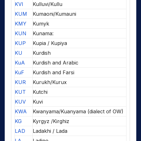
KVI
Kulluvi/Kullu
KUM
Kumaoni/Kumauni
KMY
Kumyk
KUN
Kunama:
KUP
Kupia / Kupiya
KU
Kurdish
KuA
Kurdish and Arabic
KuF
Kurdish and Farsi
KUR
Kurukh/Kurux
KUT
Kutchi
KUV
Kuvi
KWA
Kwanyama/Kuanyama (dialect of OW)
KG
Kyrgyz /Kirghiz
LAD
Ladakhi / Lada
LA
Ladino