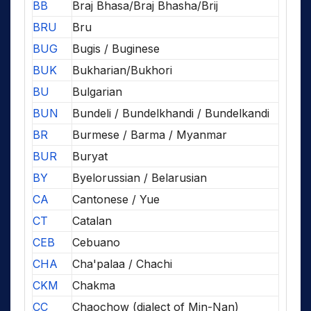
BB
Braj Bhasa/Braj Bhasha/Brij
BRU
Bru
BUG
Bugis / Buginese
BUK
Bukharian/Bukhori
BU
Bulgarian
BUN
Bundeli / Bundelkhandi / Bundelkandi
BR
Burmese / Barma / Myanmar
BUR
Buryat
BY
Byelorussian / Belarusian
CA
Cantonese / Yue
CT
Catalan
CEB
Cebuano
CHA
Cha'palaa / Chachi
CKM
Chakma
CC
Chaochow (dialect of Min-Nan)