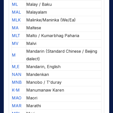
ML
Malay / Baku
MAL
Malayalam
MLK
Malinke/Maninka (We/Ea)
MA
Maltese
MLT
Malto / Kumarbhag Paharia
MV
Malvi
Mandarin (Standard Chinese / Beijing
M
dialect)
M,E
Mandarin, English
NAN
Mandenkan
MNB
Manobo / T'duray
K-M
Manumanaw Karen
MAO
Maori
MAR
Marathi