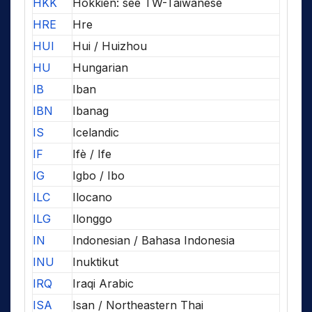
HKK
Hokkien: see TW-Taiwanese
HRE
Hre
HUI
Hui / Huizhou
HU
Hungarian
IB
Iban
IBN
Ibanag
IS
Icelandic
IF
Ifè / Ife
IG
Igbo / Ibo
ILC
Ilocano
ILG
Ilonggo
IN
Indonesian / Bahasa Indonesia
INU
Inuktikut
IRQ
Iraqi Arabic
ISA
Isan / Northeastern Thai