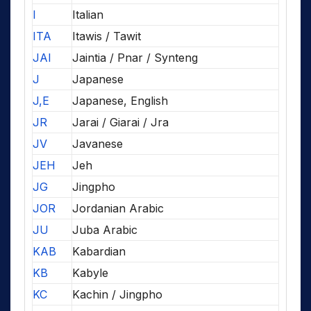
I
Italian
ITA
Itawis / Tawit
JAI
Jaintia / Pnar / Synteng
J
Japanese
J,E
Japanese, English
JR
Jarai / Giarai / Jra
JV
Javanese
JEH
Jeh
JG
Jingpho
JOR
Jordanian Arabic
JU
Juba Arabic
KAB
Kabardian
KB
Kabyle
KC
Kachin / Jingpho