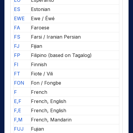
EO
Esperanto
ES
Estonian
EWE
Ewe / Éwé
FA
Faroese
FS
Farsi / Iranian Persian
FJ
Fijian
FP
Filipino (based on Tagalog)
FI
Finnish
FT
Fiote / Vili
FON
Fon / Fongbe
F
French
E,F
French, English
F,E
French, English
F,M
French, Mandarin
FUJ
Fujian