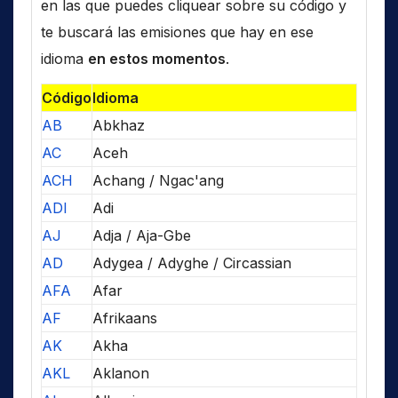
en las que puedes cliquear sobre su código y
te buscará las emisiones que hay en ese
idioma
en estos momentos
.
Código
Idioma
AB
Abkhaz
AC
Aceh
ACH
Achang / Ngac'ang
ADI
Adi
AJ
Adja / Aja-Gbe
AD
Adygea / Adyghe / Circassian
AFA
Afar
AF
Afrikaans
AK
Akha
AKL
Aklanon