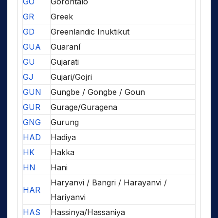
GO
Gorontalo
GR
Greek
GD
Greenlandic Inuktikut
GUA
Guaraní
GU
Gujarati
GJ
Gujari/Gojri
GUN
Gungbe / Gongbe / Goun
GUR
Gurage/Guragena
GNG
Gurung
HAD
Hadiya
HK
Hakka
HN
Hani
Haryanvi / Bangri / Harayanvi /
HAR
Hariyanvi
HAS
Hassinya/Hassaniya