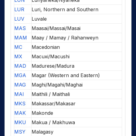
LUN
Lunyaneka/Nyaneka
LUR
Luri, Northern and Southern
LUV
Luvale
MAS
Maasai/Massai/Masai
MAM
Maay / Mamay / Rahanweyn
MC
Macedonian
MX
Macuxi/Macushi
MAD
Madurese/Madura
MGA
Magar (Western and Eastern)
MAG
Maghi/Magahi/Maghai
MAI
Maithili / Maithali
MKS
Makassar/Makasar
MAK
Makonde
MKU
Makua / Makhuwa
MSY
Malagasy