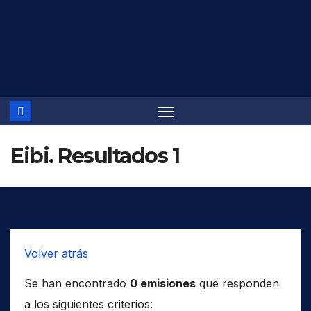
Saltar
al
contenido
Eibi. Resultados 1
Volver atrás
Se han encontrado
0 emisiones
que responden
a los siguientes criterios: