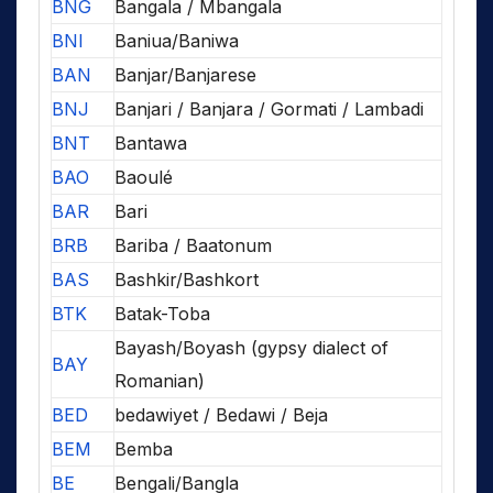
BNG
Bangala / Mbangala
BNI
Baniua/Baniwa
BAN
Banjar/Banjarese
BNJ
Banjari / Banjara / Gormati / Lambadi
BNT
Bantawa
BAO
Baoulé
BAR
Bari
BRB
Bariba / Baatonum
BAS
Bashkir/Bashkort
BTK
Batak-Toba
Bayash/Boyash (gypsy dialect of
BAY
Romanian)
BED
bedawiyet / Bedawi / Beja
BEM
Bemba
BE
Bengali/Bangla