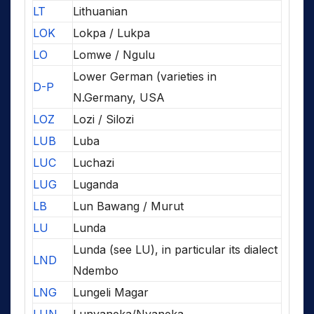
LT
Lithuanian
LOK
Lokpa / Lukpa
LO
Lomwe / Ngulu
Lower German (varieties in
D-P
N.Germany, USA
LOZ
Lozi / Silozi
LUB
Luba
LUC
Luchazi
LUG
Luganda
LB
Lun Bawang / Murut
LU
Lunda
Lunda (see LU), in particular its dialect
LND
Ndembo
LNG
Lungeli Magar