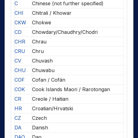
C
Chinese (not further specified)
CHI
Chitrali / Khowar
CKW
Chokwe
CD
Chowdary/Chaudhry/Chodri
CHR
Chrau
CRU
Chru
CV
Chuvash
CHU
Chuwabu
COF
Cofan / Cofán
COK
Cook Islands Maori / Rarotongan
CR
Creole / Haitian
HR
Croatian/Hrvatski
CZ
Czech
DA
Danish
DAO
Dao