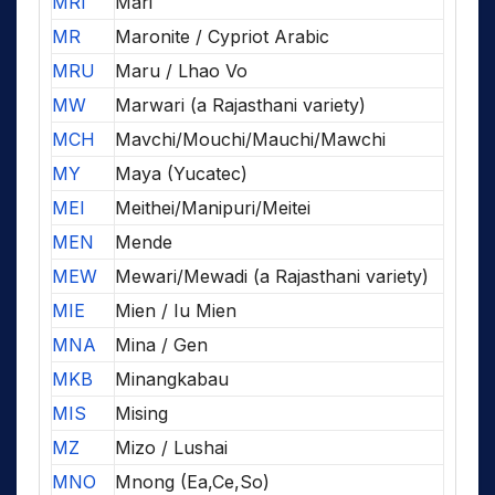
MRI
Mari
MR
Maronite / Cypriot Arabic
MRU
Maru / Lhao Vo
MW
Marwari (a Rajasthani variety)
MCH
Mavchi/Mouchi/Mauchi/Mawchi
MY
Maya (Yucatec)
MEI
Meithei/Manipuri/Meitei
MEN
Mende
MEW
Mewari/Mewadi (a Rajasthani variety)
MIE
Mien / Iu Mien
MNA
Mina / Gen
MKB
Minangkabau
MIS
Mising
MZ
Mizo / Lushai
MNO
Mnong (Ea,Ce,So)