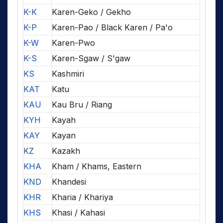
K-K
Karen-Geko / Gekho
K-P
Karen-Pao / Black Karen / Pa'o
K-W
Karen-Pwo
K-S
Karen-Sgaw / S'gaw
KS
Kashmiri
KAT
Katu
KAU
Kau Bru / Riang
KYH
Kayah
KAY
Kayan
KZ
Kazakh
KHA
Kham / Khams, Eastern
KND
Khandesi
KHR
Kharia / Khariya
KHS
Khasi / Kahasi