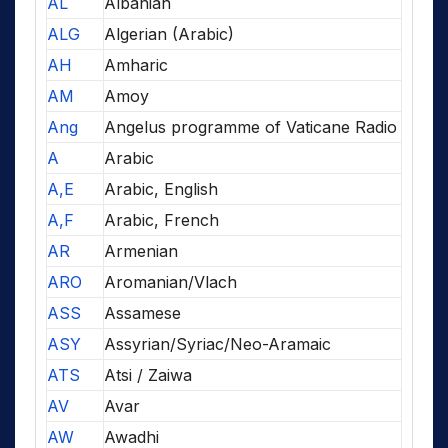
AL
Albanian
ALG
Algerian (Arabic)
AH
Amharic
AM
Amoy
Ang
Angelus programme of Vaticane Radio
A
Arabic
A,E
Arabic, English
A,F
Arabic, French
AR
Armenian
ARO
Aromanian/Vlach
ASS
Assamese
ASY
Assyrian/Syriac/Neo-Aramaic
ATS
Atsi / Zaiwa
AV
Avar
AW
Awadhi