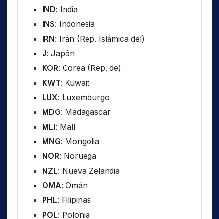
IND
: India
INS
: Indonesia
IRN
: Irán (Rep. Islámica del)
J
: Japón
KOR
: Corea (Rep. de)
KWT
: Kuwait
LUX
: Luxemburgo
MDG
: Madagascar
MLI
: Malí
MNG
: Mongolia
NOR
: Noruega
NZL
: Nueva Zelandia
OMA
: Omán
PHL
: Filipinas
POL
: Polonia