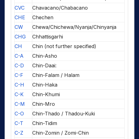
CVC
Chavacano/Chabacano
CHE
Chechen
CW
Chewa/Chichewa/Nyanja/Chinyanja
CHG
Chhattisgarhi
CH
Chin (not further specified)
C-A
Chin-Asho
C-D
Chin-Daai:
C-F
Chin-Falam / Halam
C-H
Chin-Haka
C-K
Chin-Khumi
C-M
Chin-Mro
C-O
Chin-Thado / Thadou-Kuki
C-T
Chin-Tidim
C-Z
Chin-Zomin / Zomi-Chin