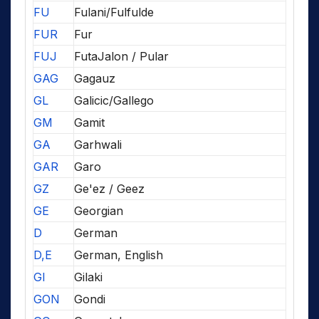
FU
Fulani/Fulfulde
FUR
Fur
FUJ
FutaJalon / Pular
GAG
Gagauz
GL
Galicic/Gallego
GM
Gamit
GA
Garhwali
GAR
Garo
GZ
Ge'ez / Geez
GE
Georgian
D
German
D,E
German, English
GI
Gilaki
GON
Gondi