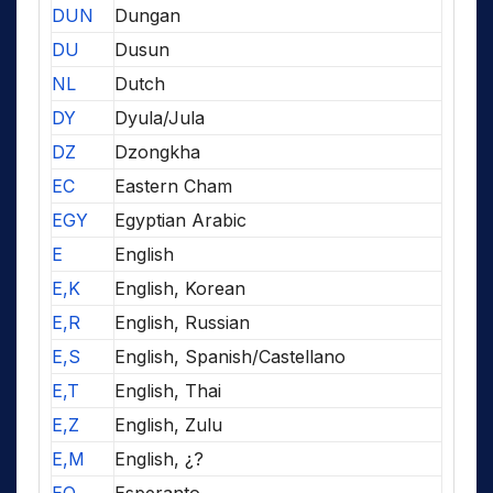
DUN
Dungan
DU
Dusun
NL
Dutch
DY
Dyula/Jula
DZ
Dzongkha
EC
Eastern Cham
EGY
Egyptian Arabic
E
English
E,K
English, Korean
E,R
English, Russian
E,S
English, Spanish/Castellano
E,T
English, Thai
E,Z
English, Zulu
E,M
English, ¿?