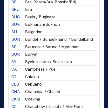
BB
Braj Bhasa/Braj Bhasha/Brij
BRU
Bru
BUG
Bugis / Buginese
BUK
Bukharian/Bukhori
BU
Bulgarian
BUN
Bundeli / Bundelkhandi / Bundelkandi
BR
Burmese / Barma / Myanmar
BUR
Buryat
BY
Byelorussian / Belarusian
CA
Cantonese / Yue
CT
Catalan
CEB
Cebuano
CHA
Cha'palaa / Chachi
CKM
Chakma
CC
Chaochow (dialect of Min-Nan)