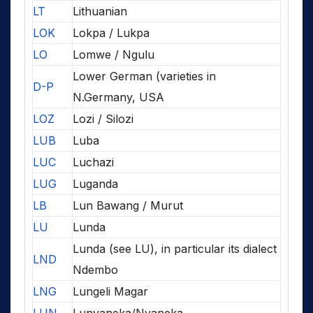
LT
Lithuanian
LOK
Lokpa / Lukpa
LO
Lomwe / Ngulu
Lower German (varieties in
D-P
N.Germany, USA
LOZ
Lozi / Silozi
LUB
Luba
LUC
Luchazi
LUG
Luganda
LB
Lun Bawang / Murut
LU
Lunda
Lunda (see LU), in particular its dialect
LND
Ndembo
LNG
Lungeli Magar