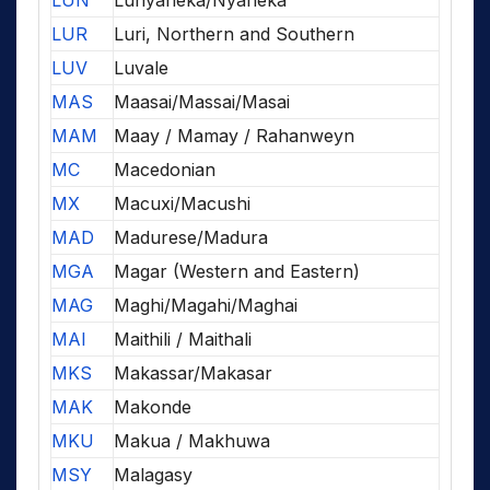
LUN
Lunyaneka/Nyaneka
LUR
Luri, Northern and Southern
LUV
Luvale
MAS
Maasai/Massai/Masai
MAM
Maay / Mamay / Rahanweyn
MC
Macedonian
MX
Macuxi/Macushi
MAD
Madurese/Madura
MGA
Magar (Western and Eastern)
MAG
Maghi/Magahi/Maghai
MAI
Maithili / Maithali
MKS
Makassar/Makasar
MAK
Makonde
MKU
Makua / Makhuwa
MSY
Malagasy