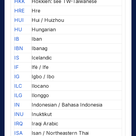
HKK
Hokkien: see TW-Taiwanese
HRE
Hre
HUI
Hui / Huizhou
HU
Hungarian
IB
Iban
IBN
Ibanag
IS
Icelandic
IF
Ifè / Ife
IG
Igbo / Ibo
ILC
Ilocano
ILG
Ilonggo
IN
Indonesian / Bahasa Indonesia
INU
Inuktikut
IRQ
Iraqi Arabic
ISA
Isan / Northeastern Thai