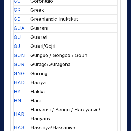
GO
Gorontalo
GR
Greek
GD
Greenlandic Inuktikut
GUA
Guaraní
GU
Gujarati
GJ
Gujari/Gojri
GUN
Gungbe / Gongbe / Goun
GUR
Gurage/Guragena
GNG
Gurung
HAD
Hadiya
HK
Hakka
HN
Hani
Haryanvi / Bangri / Harayanvi /
HAR
Hariyanvi
HAS
Hassinya/Hassaniya