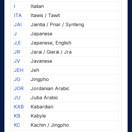
I
Italian
ITA
Itawis / Tawit
JAI
Jaintia / Pnar / Synteng
J
Japanese
J,E
Japanese, English
JR
Jarai / Giarai / Jra
JV
Javanese
JEH
Jeh
JG
Jingpho
JOR
Jordanian Arabic
JU
Juba Arabic
KAB
Kabardian
KB
Kabyle
KC
Kachin / Jingpho