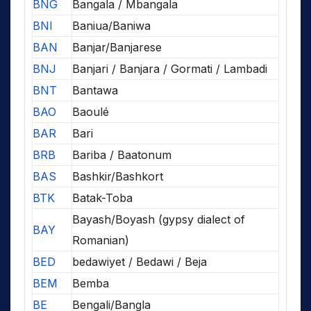
BNG
Bangala / Mbangala
BNI
Baniua/Baniwa
BAN
Banjar/Banjarese
BNJ
Banjari / Banjara / Gormati / Lambadi
BNT
Bantawa
BAO
Baoulé
BAR
Bari
BRB
Bariba / Baatonum
BAS
Bashkir/Bashkort
BTK
Batak-Toba
Bayash/Boyash (gypsy dialect of
BAY
Romanian)
BED
bedawiyet / Bedawi / Beja
BEM
Bemba
BE
Bengali/Bangla