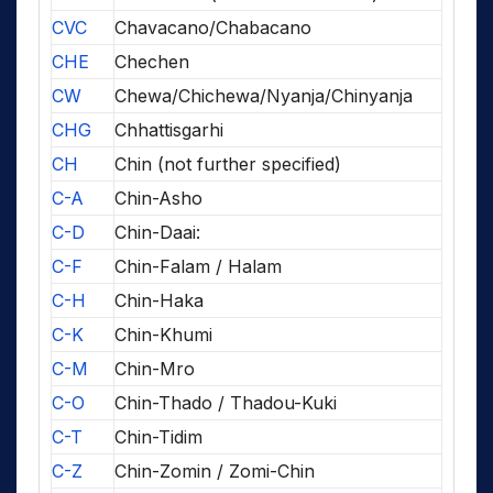
CVC
Chavacano/Chabacano
CHE
Chechen
CW
Chewa/Chichewa/Nyanja/Chinyanja
CHG
Chhattisgarhi
CH
Chin (not further specified)
C-A
Chin-Asho
C-D
Chin-Daai:
C-F
Chin-Falam / Halam
C-H
Chin-Haka
C-K
Chin-Khumi
C-M
Chin-Mro
C-O
Chin-Thado / Thadou-Kuki
C-T
Chin-Tidim
C-Z
Chin-Zomin / Zomi-Chin