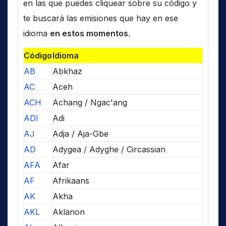
en las que puedes cliquear sobre su código y
te buscará las emisiones que hay en ese
idioma
en estos momentos
.
Código
Idioma
AB
Abkhaz
AC
Aceh
ACH
Achang / Ngac'ang
ADI
Adi
AJ
Adja / Aja-Gbe
AD
Adygea / Adyghe / Circassian
AFA
Afar
AF
Afrikaans
AK
Akha
AKL
Aklanon