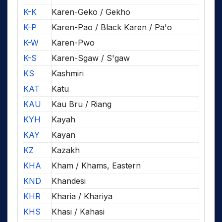
K-K
Karen-Geko / Gekho
K-P
Karen-Pao / Black Karen / Pa'o
K-W
Karen-Pwo
K-S
Karen-Sgaw / S'gaw
KS
Kashmiri
KAT
Katu
KAU
Kau Bru / Riang
KYH
Kayah
KAY
Kayan
KZ
Kazakh
KHA
Kham / Khams, Eastern
KND
Khandesi
KHR
Kharia / Khariya
KHS
Khasi / Kahasi