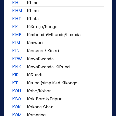
KH
Khmer
KHM
Khmu
KHT
Khota
KK
KiKongo/Kongo
KMB
Kimbundu/Mbundu/Luanda
KIM
Kimwani
KIN
Kinnauri / Kinori
KRW
KinyaRwanda
KNK
KinyaRwanda-KiRundi
KiR
KiRundi
KT
Kituba (simplified Kikongo)
KOH
Koho/Kohor
KBO
Kok Borok/Tripuri
KOK
Kokang Shan
KOM
Komering