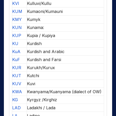
KVI
Kulluvi/Kullu
KUM
Kumaoni/Kumauni
KMY
Kumyk
KUN
Kunama:
KUP
Kupia / Kupiya
KU
Kurdish
KuA
Kurdish and Arabic
KuF
Kurdish and Farsi
KUR
Kurukh/Kurux
KUT
Kutchi
KUV
Kuvi
KWA
Kwanyama/Kuanyama (dialect of OW)
KG
Kyrgyz /Kirghiz
LAD
Ladakhi / Lada
LA
Ladino