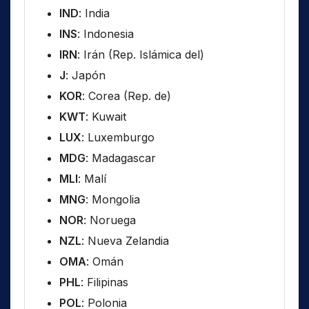
IND
: India
INS
: Indonesia
IRN
: Irán (Rep. Islámica del)
J
: Japón
KOR
: Corea (Rep. de)
KWT
: Kuwait
LUX
: Luxemburgo
MDG
: Madagascar
MLI
: Malí
MNG
: Mongolia
NOR
: Noruega
NZL
: Nueva Zelandia
OMA
: Omán
PHL
: Filipinas
POL
: Polonia