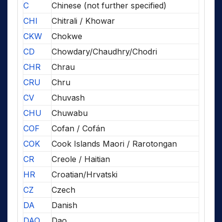
C
Chinese (not further specified)
CHI
Chitrali / Khowar
CKW
Chokwe
CD
Chowdary/Chaudhry/Chodri
CHR
Chrau
CRU
Chru
CV
Chuvash
CHU
Chuwabu
COF
Cofan / Cofán
COK
Cook Islands Maori / Rarotongan
CR
Creole / Haitian
HR
Croatian/Hrvatski
CZ
Czech
DA
Danish
DAO
Dao