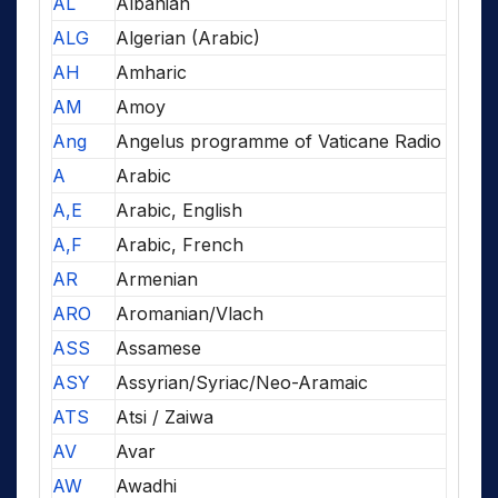
AL
Albanian
ALG
Algerian (Arabic)
AH
Amharic
AM
Amoy
Ang
Angelus programme of Vaticane Radio
A
Arabic
A,E
Arabic, English
A,F
Arabic, French
AR
Armenian
ARO
Aromanian/Vlach
ASS
Assamese
ASY
Assyrian/Syriac/Neo-Aramaic
ATS
Atsi / Zaiwa
AV
Avar
AW
Awadhi