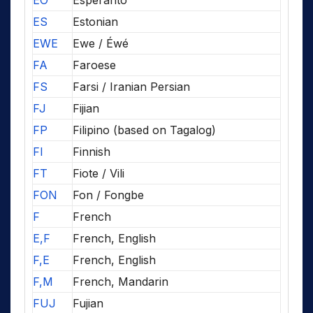
EO
Esperanto
ES
Estonian
EWE
Ewe / Éwé
FA
Faroese
FS
Farsi / Iranian Persian
FJ
Fijian
FP
Filipino (based on Tagalog)
FI
Finnish
FT
Fiote / Vili
FON
Fon / Fongbe
F
French
E,F
French, English
F,E
French, English
F,M
French, Mandarin
FUJ
Fujian