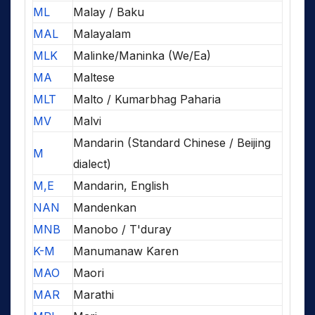
ML
Malay / Baku
MAL
Malayalam
MLK
Malinke/Maninka (We/Ea)
MA
Maltese
MLT
Malto / Kumarbhag Paharia
MV
Malvi
Mandarin (Standard Chinese / Beijing
M
dialect)
M,E
Mandarin, English
NAN
Mandenkan
MNB
Manobo / T'duray
K-M
Manumanaw Karen
MAO
Maori
MAR
Marathi