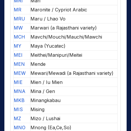
MRI
Mari
MR
Maronite / Cypriot Arabic
MRU
Maru / Lhao Vo
MW
Marwari (a Rajasthani variety)
MCH
Mavchi/Mouchi/Mauchi/Mawchi
MY
Maya (Yucatec)
MEI
Meithei/Manipuri/Meitei
MEN
Mende
MEW
Mewari/Mewadi (a Rajasthani variety)
MIE
Mien / Iu Mien
MNA
Mina / Gen
MKB
Minangkabau
MIS
Mising
MZ
Mizo / Lushai
MNO
Mnong (Ea,Ce,So)