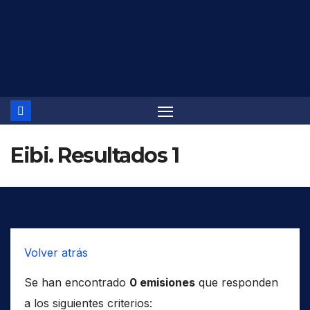
Saltar
al
contenido
Eibi. Resultados 1
Volver atrás
Se han encontrado
0 emisiones
que responden
a los siguientes criterios: