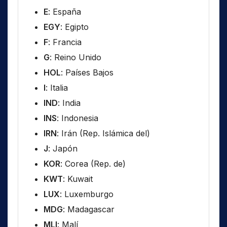
E
: España
EGY
: Egipto
F
: Francia
G
: Reino Unido
HOL
: Países Bajos
I
: Italia
IND
: India
INS
: Indonesia
IRN
: Irán (Rep. Islámica del)
J
: Japón
KOR
: Corea (Rep. de)
KWT
: Kuwait
LUX
: Luxemburgo
MDG
: Madagascar
MLI
: Malí