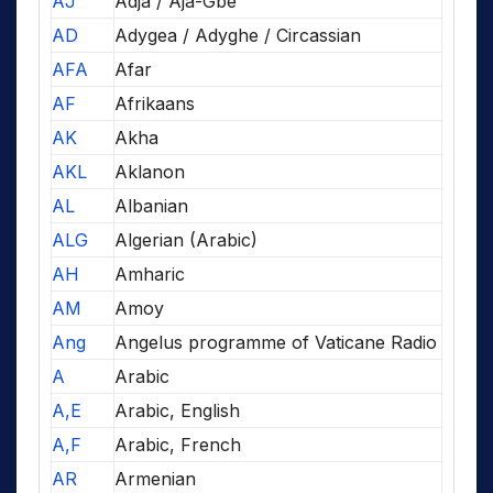
AJ
Adja / Aja-Gbe
AD
Adygea / Adyghe / Circassian
AFA
Afar
AF
Afrikaans
AK
Akha
AKL
Aklanon
AL
Albanian
ALG
Algerian (Arabic)
AH
Amharic
AM
Amoy
Ang
Angelus programme of Vaticane Radio
A
Arabic
A,E
Arabic, English
A,F
Arabic, French
AR
Armenian