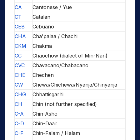
CA
Cantonese / Yue
CT
Catalan
CEB
Cebuano
CHA
Cha'palaa / Chachi
CKM
Chakma
CC
Chaochow (dialect of Min-Nan)
CVC
Chavacano/Chabacano
CHE
Chechen
CW
Chewa/Chichewa/Nyanja/Chinyanja
CHG
Chhattisgarhi
CH
Chin (not further specified)
C-A
Chin-Asho
C-D
Chin-Daai:
C-F
Chin-Falam / Halam