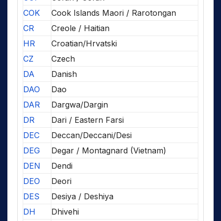
COK
Cook Islands Maori / Rarotongan
CR
Creole / Haitian
HR
Croatian/Hrvatski
CZ
Czech
DA
Danish
DAO
Dao
DAR
Dargwa/Dargin
DR
Dari / Eastern Farsi
DEC
Deccan/Deccani/Desi
DEG
Degar / Montagnard (Vietnam)
DEN
Dendi
DEO
Deori
DES
Desiya / Deshiya
DH
Dhivehi