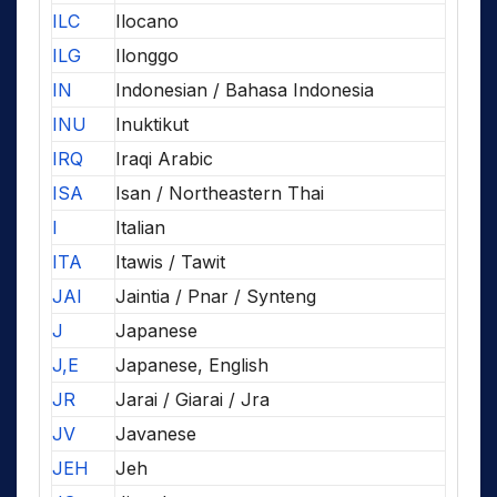
ILC
Ilocano
ILG
Ilonggo
IN
Indonesian / Bahasa Indonesia
INU
Inuktikut
IRQ
Iraqi Arabic
ISA
Isan / Northeastern Thai
I
Italian
ITA
Itawis / Tawit
JAI
Jaintia / Pnar / Synteng
J
Japanese
J,E
Japanese, English
JR
Jarai / Giarai / Jra
JV
Javanese
JEH
Jeh