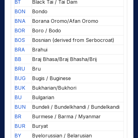
BT
Black Tai / Tai Dam
BON
Bondo
BNA
Borana Oromo/Afan Oromo
BOR
Boro / Bodo
BOS
Bosnian (derived from Serbocroat)
BRA
Brahui
BB
Braj Bhasa/Braj Bhasha/Brij
BRU
Bru
BUG
Bugis / Buginese
BUK
Bukharian/Bukhori
BU
Bulgarian
BUN
Bundeli / Bundelkhandi / Bundelkandi
BR
Burmese / Barma / Myanmar
BUR
Buryat
BY
Byelorussian / Belarusian