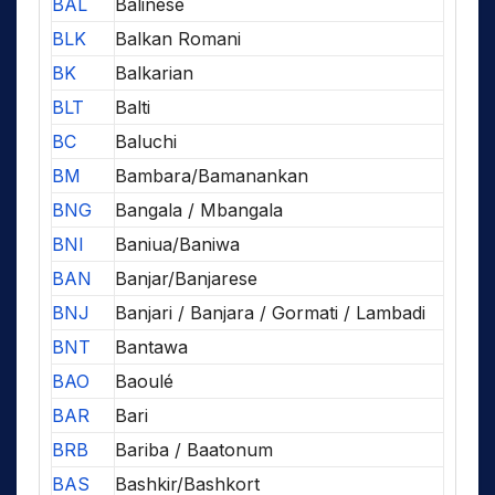
BAL
Balinese
BLK
Balkan Romani
BK
Balkarian
BLT
Balti
BC
Baluchi
BM
Bambara/Bamanankan
BNG
Bangala / Mbangala
BNI
Baniua/Baniwa
BAN
Banjar/Banjarese
BNJ
Banjari / Banjara / Gormati / Lambadi
BNT
Bantawa
BAO
Baoulé
BAR
Bari
BRB
Bariba / Baatonum
BAS
Bashkir/Bashkort