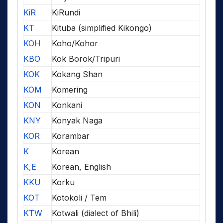
KiR
KiRundi
KT
Kituba (simplified Kikongo)
KOH
Koho/Kohor
KBO
Kok Borok/Tripuri
KOK
Kokang Shan
KOM
Komering
KON
Konkani
KNY
Konyak Naga
KOR
Korambar
K
Korean
K,E
Korean, English
KKU
Korku
KOT
Kotokoli / Tem
KTW
Kotwali (dialect of Bhili)