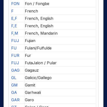
FON
Fon / Fongbe
F
French
E,F
French, English
F,E
French, English
F,M
French, Mandarin
FUJ
Fujian
FU
Fulani/Fulfulde
FUR
Fur
FUJ
FutaJalon / Pular
GAG
Gagauz
GL
Galicic/Gallego
GM
Gamit
GA
Garhwali
GAR
Garo