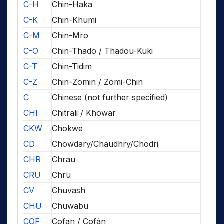
C-H
Chin-Haka
C-K
Chin-Khumi
C-M
Chin-Mro
C-O
Chin-Thado / Thadou-Kuki
C-T
Chin-Tidim
C-Z
Chin-Zomin / Zomi-Chin
C
Chinese (not further specified)
CHI
Chitrali / Khowar
CKW
Chokwe
CD
Chowdary/Chaudhry/Chodri
CHR
Chrau
CRU
Chru
CV
Chuvash
CHU
Chuwabu
COF
Cofan / Cofán