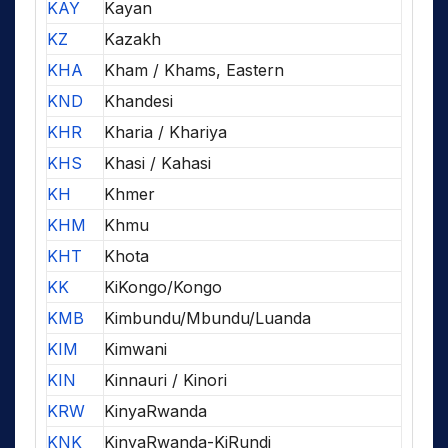
KAY
Kayan
KZ
Kazakh
KHA
Kham / Khams, Eastern
KND
Khandesi
KHR
Kharia / Khariya
KHS
Khasi / Kahasi
KH
Khmer
KHM
Khmu
KHT
Khota
KK
KiKongo/Kongo
KMB
Kimbundu/Mbundu/Luanda
KIM
Kimwani
KIN
Kinnauri / Kinori
KRW
KinyaRwanda
KNK
KinyaRwanda-KiRundi