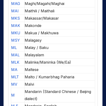
MAG
Maghi/Magahi/Maghai
MAI
Maithili / Maithali
MKS
Makassar/Makasar
MAK
Makonde
MKU
Makua / Makhuwa
MSY
Malagasy
ML
Malay / Baku
MAL
Malayalam
MLK
Malinke/Maninka (We/Ea)
MA
Maltese
MLT
Malto / Kumarbhag Paharia
MV
Malvi
Mandarin (Standard Chinese / Beijing
M
dialect)