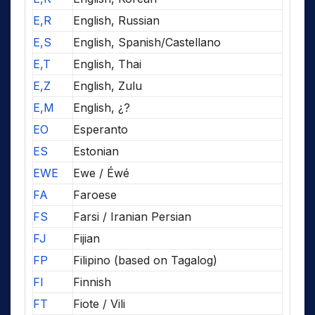
E,R
English, Russian
E,S
English, Spanish/Castellano
E,T
English, Thai
E,Z
English, Zulu
E,M
English, ¿?
EO
Esperanto
ES
Estonian
EWE
Ewe / Éwé
FA
Faroese
FS
Farsi / Iranian Persian
FJ
Fijian
FP
Filipino (based on Tagalog)
FI
Finnish
FT
Fiote / Vili