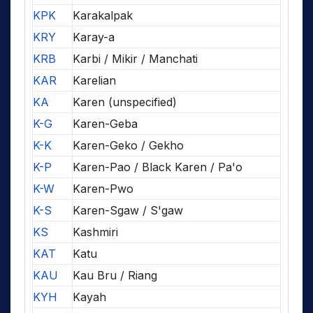
KPK
Karakalpak
KRY
Karay-a
KRB
Karbi / Mikir / Manchati
KAR
Karelian
KA
Karen (unspecified)
K-G
Karen-Geba
K-K
Karen-Geko / Gekho
K-P
Karen-Pao / Black Karen / Pa'o
K-W
Karen-Pwo
K-S
Karen-Sgaw / S'gaw
KS
Kashmiri
KAT
Katu
KAU
Kau Bru / Riang
KYH
Kayah