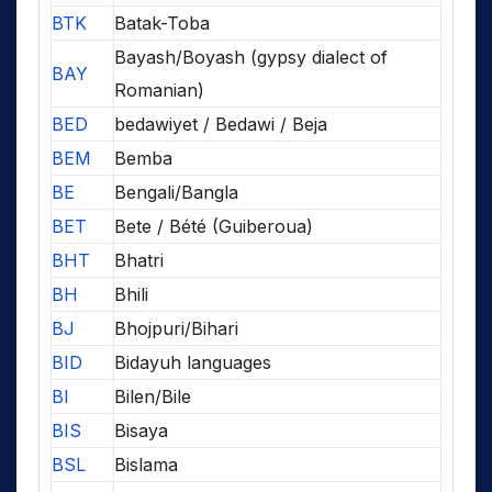
BTK
Batak-Toba
Bayash/Boyash (gypsy dialect of
BAY
Romanian)
BED
bedawiyet / Bedawi / Beja
BEM
Bemba
BE
Bengali/Bangla
BET
Bete / Bété (Guiberoua)
BHT
Bhatri
BH
Bhili
BJ
Bhojpuri/Bihari
BID
Bidayuh languages
BI
Bilen/Bile
BIS
Bisaya
BSL
Bislama