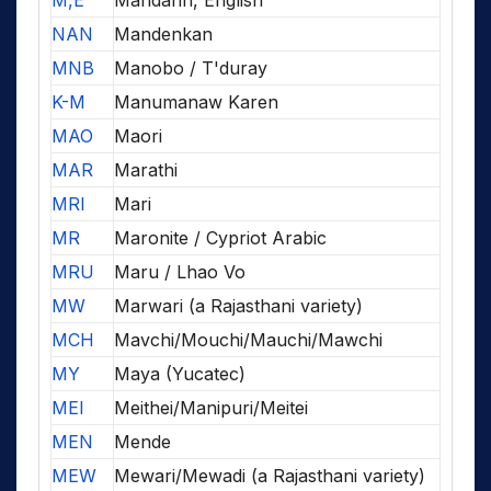
M,E
Mandarin, English
NAN
Mandenkan
MNB
Manobo / T'duray
K-M
Manumanaw Karen
MAO
Maori
MAR
Marathi
MRI
Mari
MR
Maronite / Cypriot Arabic
MRU
Maru / Lhao Vo
MW
Marwari (a Rajasthani variety)
MCH
Mavchi/Mouchi/Mauchi/Mawchi
MY
Maya (Yucatec)
MEI
Meithei/Manipuri/Meitei
MEN
Mende
MEW
Mewari/Mewadi (a Rajasthani variety)