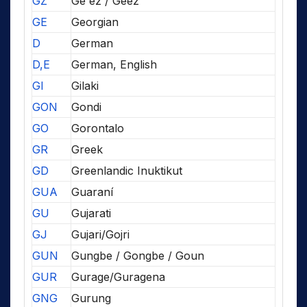
GZ
Ge'ez / Geez
GE
Georgian
D
German
D,E
German, English
GI
Gilaki
GON
Gondi
GO
Gorontalo
GR
Greek
GD
Greenlandic Inuktikut
GUA
Guaraní
GU
Gujarati
GJ
Gujari/Gojri
GUN
Gungbe / Gongbe / Goun
GUR
Gurage/Guragena
GNG
Gurung