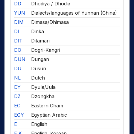
DD
Dhodiya / Dhodia
YUN
Dialects/languages of Yunnan (China)
DIM
Dimasa/Dhimasa
DI
Dinka
DIT
Ditamari
DO
Dogri-Kangri
DUN
Dungan
DU
Dusun
NL
Dutch
DY
Dyula/Jula
DZ
Dzongkha
EC
Eastern Cham
EGY
Egyptian Arabic
E
English
E,K
English, Korean