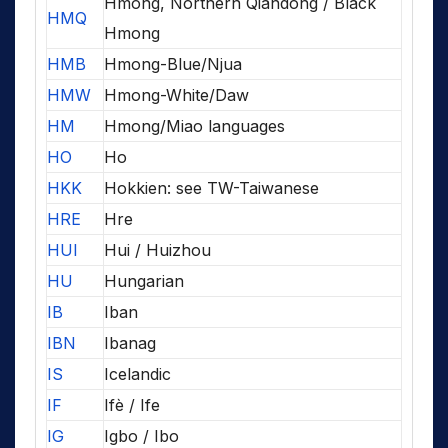
Hmong, Northern Qiandong / Black
HMQ
Hmong
HMB
Hmong-Blue/Njua
HMW
Hmong-White/Daw
HM
Hmong/Miao languages
HO
Ho
HKK
Hokkien: see TW-Taiwanese
HRE
Hre
HUI
Hui / Huizhou
HU
Hungarian
IB
Iban
IBN
Ibanag
IS
Icelandic
IF
Ifè / Ife
IG
Igbo / Ibo