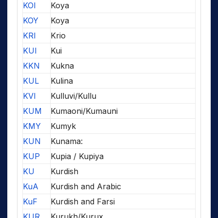
KOI
Koya
KOY
Koya
KRI
Krio
KUI
Kui
KKN
Kukna
KUL
Kulina
KVI
Kulluvi/Kullu
KUM
Kumaoni/Kumauni
KMY
Kumyk
KUN
Kunama:
KUP
Kupia / Kupiya
KU
Kurdish
KuA
Kurdish and Arabic
KuF
Kurdish and Farsi
KUR
Kurukh/Kurux