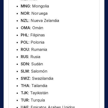
MNG
: Mongolia
NOR
: Noruega
NZL
: Nueva Zelandia
OMA
: Omán
PHL
: Filipinas
POL
: Polonia
ROU
: Rumania
RUS
: Rusia
SDN
: Sudán
SLM
: Salomón
SWZ
: Swazilandia
THA
: Tailandia
TJK
: Tayikistán
TUR
: Turquía
UAE
: Emiratos Arabes Unidos