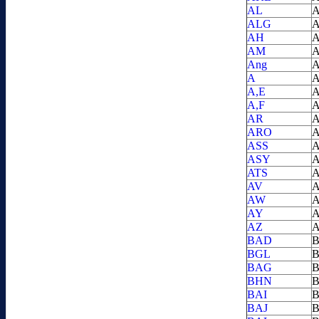
AL
A
ALG
A
AH
A
AM
A
Ang
A
A
A
A,E
A
A,F
A
AR
A
ARO
A
ASS
A
ASY
A
ATS
A
AV
A
AW
A
AY
A
AZ
A
BAD
B
BGL
B
BAG
B
BHN
B
BAI
B
BAJ
B