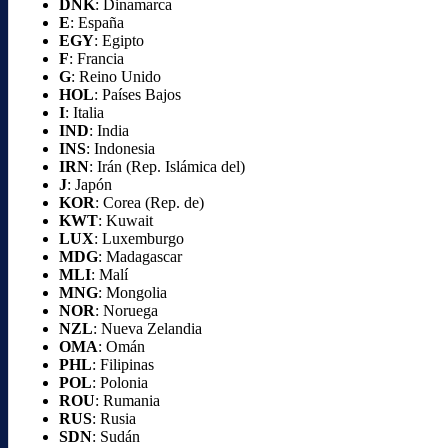
DNK
: Dinamarca
E
: España
EGY
: Egipto
F
: Francia
G
: Reino Unido
HOL
: Países Bajos
I
: Italia
IND
: India
INS
: Indonesia
IRN
: Irán (Rep. Islámica del)
J
: Japón
KOR
: Corea (Rep. de)
KWT
: Kuwait
LUX
: Luxemburgo
MDG
: Madagascar
MLI
: Malí
MNG
: Mongolia
NOR
: Noruega
NZL
: Nueva Zelandia
OMA
: Omán
PHL
: Filipinas
POL
: Polonia
ROU
: Rumania
RUS
: Rusia
SDN
: Sudán