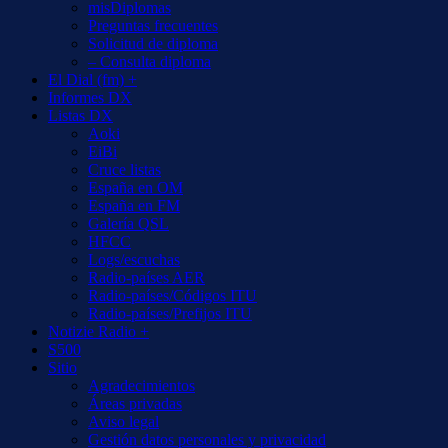
misDiplomas
Preguntas frecuentes
Solicitud de diploma
– Consulta diploma
El Dial (fm) +
Informes DX
Listas DX
Aoki
EiBi
Cruce listas
España en OM
España en FM
Galería QSL
HFCC
Logs/escuchas
Radio-países AER
Radio-países/Códigos ITU
Radio-países/Prefijos ITU
Notizie Radio +
S500
Sitio
Agradecimientos
Áreas privadas
Aviso legal
Gestión datos personales y privacidad