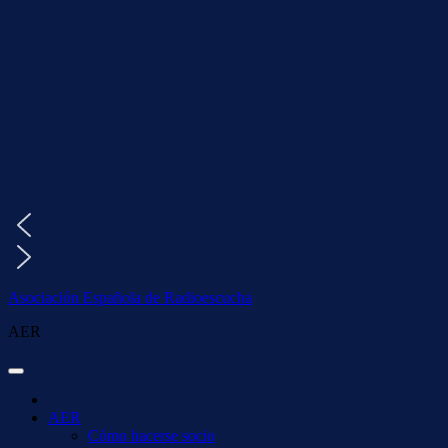
Saltar
al
contenido
Asociación Española de Radioescucha
AER
AER
Cómo hacerse socio