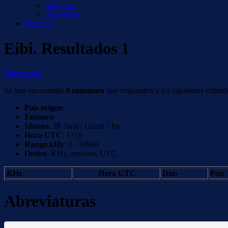
miCuenta
¡Síguenos!
Tienda +
Eibi. Resultados 1
Volver atrás
Se han encontrado
0 emisiones
que responden a los siguientes criterio
País origen
:
Emisora
:
Idioma
: JR Jarai / Giarai / Jra
Hora UTC
: 1719
Rango kHz
: 0 - 30000
Orden
: KHz, emisora, UTC
KHz
Hora UTC
Días
País
Abreviaturas