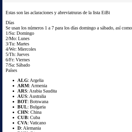
Estas son las aclaraciones y abreviatruras de la lista EiBi
Días
Se usan los números 1 a 7 para los días domingo a sábado, así como l
1/Su: Domingo
2/Mo: Lunes
3/Tu: Martes
4/We: Miercoles
5/Th: Jueves
6/Fr: Viernes
7/Sa: Sábado
Países
ALG
: Argelia
ARM
: Armenia
ARS
: Arabia Saudita
AUS
: Australia
BOT
: Botswana
BUL
: Bulgaria
CHN
: China
CUB
: Cuba
CVA
: Vaticano
D
: Alemania