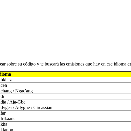
iquear sobre su código y te buscará las emisiones que hay en ese idioma
e
dioma
bkhaz
ceh
chang / Ngac'ang
di
dja / Aja-Gbe
dygea / Adyghe / Circassian
far
frikaans
kha
klanon