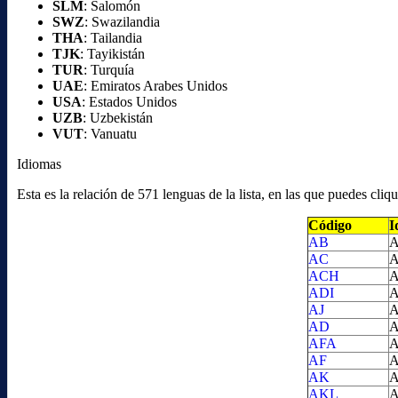
SLM
: Salomón
SWZ
: Swazilandia
THA
: Tailandia
TJK
: Tayikistán
TUR
: Turquía
UAE
: Emiratos Arabes Unidos
USA
: Estados Unidos
UZB
: Uzbekistán
VUT
: Vanuatu
Idiomas
Esta es la relación de 571 lenguas de la lista, en las que puedes cl
Código
I
AB
A
AC
A
ACH
A
ADI
A
AJ
A
AD
A
AFA
A
AF
A
AK
A
AKL
A