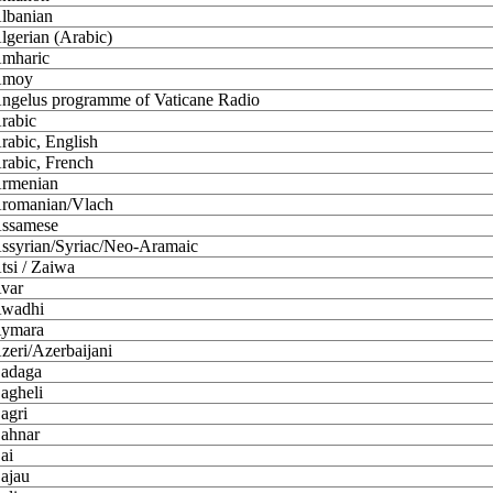
lbanian
lgerian (Arabic)
mharic
moy
ngelus programme of Vaticane Radio
rabic
rabic, English
rabic, French
rmenian
romanian/Vlach
ssamese
ssyrian/Syriac/Neo-Aramaic
tsi / Zaiwa
var
wadhi
ymara
zeri/Azerbaijani
adaga
agheli
agri
ahnar
ai
ajau