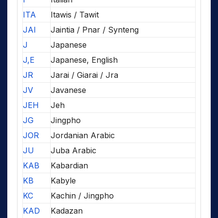
ITA
Itawis / Tawit
JAI
Jaintia / Pnar / Synteng
J
Japanese
J,E
Japanese, English
JR
Jarai / Giarai / Jra
JV
Javanese
JEH
Jeh
JG
Jingpho
JOR
Jordanian Arabic
JU
Juba Arabic
KAB
Kabardian
KB
Kabyle
KC
Kachin / Jingpho
KAD
Kadazan