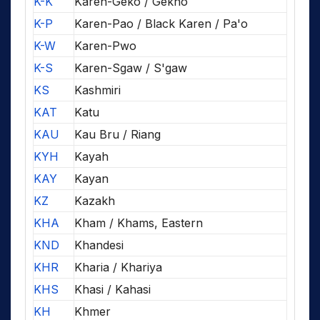
K-K
Karen-Geko / Gekho
K-P
Karen-Pao / Black Karen / Pa'o
K-W
Karen-Pwo
K-S
Karen-Sgaw / S'gaw
KS
Kashmiri
KAT
Katu
KAU
Kau Bru / Riang
KYH
Kayah
KAY
Kayan
KZ
Kazakh
KHA
Kham / Khams, Eastern
KND
Khandesi
KHR
Kharia / Khariya
KHS
Khasi / Kahasi
KH
Khmer