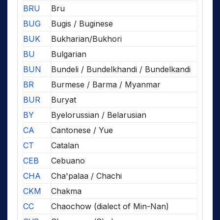
BRU
Bru
BUG
Bugis / Buginese
BUK
Bukharian/Bukhori
BU
Bulgarian
BUN
Bundeli / Bundelkhandi / Bundelkandi
BR
Burmese / Barma / Myanmar
BUR
Buryat
BY
Byelorussian / Belarusian
CA
Cantonese / Yue
CT
Catalan
CEB
Cebuano
CHA
Cha'palaa / Chachi
CKM
Chakma
CC
Chaochow (dialect of Min-Nan)