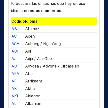
te buscará las emisiones que hay en ese
idioma
en estos momentos
.
Código
Idioma
AB
Abkhaz
AC
Aceh
ACH
Achang / Ngac'ang
ADI
Adi
AJ
Adja / Aja-Gbe
AD
Adygea / Adyghe / Circassian
AFA
Afar
AF
Afrikaans
AK
Akha
AKL
Aklanon
AL
Albanian