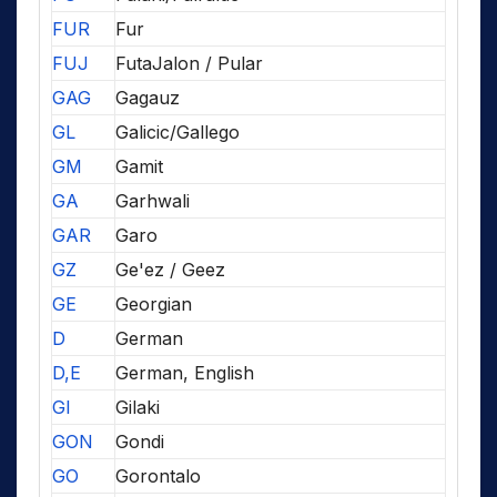
FUR
Fur
FUJ
FutaJalon / Pular
GAG
Gagauz
GL
Galicic/Gallego
GM
Gamit
GA
Garhwali
GAR
Garo
GZ
Ge'ez / Geez
GE
Georgian
D
German
D,E
German, English
GI
Gilaki
GON
Gondi
GO
Gorontalo