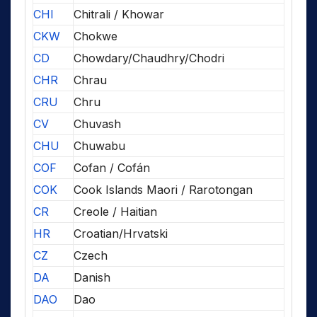
CHI
Chitrali / Khowar
CKW
Chokwe
CD
Chowdary/Chaudhry/Chodri
CHR
Chrau
CRU
Chru
CV
Chuvash
CHU
Chuwabu
COF
Cofan / Cofán
COK
Cook Islands Maori / Rarotongan
CR
Creole / Haitian
HR
Croatian/Hrvatski
CZ
Czech
DA
Danish
DAO
Dao