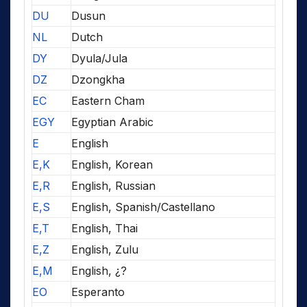
DU
Dusun
NL
Dutch
DY
Dyula/Jula
DZ
Dzongkha
EC
Eastern Cham
EGY
Egyptian Arabic
E
English
E,K
English, Korean
E,R
English, Russian
E,S
English, Spanish/Castellano
E,T
English, Thai
E,Z
English, Zulu
E,M
English, ¿?
EO
Esperanto