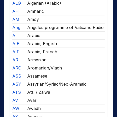
ALG
Algerian (Arabic)
AH
Amharic
AM
Amoy
Ang
Angelus programme of Vaticane Radio
A
Arabic
A,E
Arabic, English
A,F
Arabic, French
AR
Armenian
ARO
Aromanian/Vlach
ASS
Assamese
ASY
Assyrian/Syriac/Neo-Aramaic
ATS
Atsi / Zaiwa
AV
Avar
AW
Awadhi
AY
Aymara