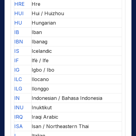
HRE
Hre
HUI
Hui / Huizhou
HU
Hungarian
IB
Iban
IBN
Ibanag
IS
Icelandic
IF
Ifè / Ife
IG
Igbo / Ibo
ILC
Ilocano
ILG
Ilonggo
IN
Indonesian / Bahasa Indonesia
INU
Inuktikut
IRQ
Iraqi Arabic
ISA
Isan / Northeastern Thai
I
Italian