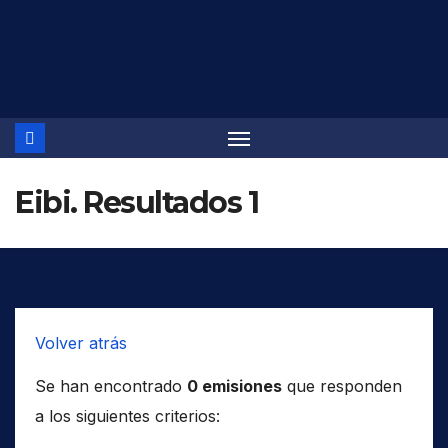
Saltar
al
contenido
Eibi. Resultados 1
Volver atrás
Se han encontrado
0 emisiones
que responden
a los siguientes criterios: