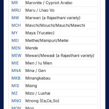
MR
Maronite / Cypriot Arabic
MRU
Maru / Lhao Vo
MW
Marwari (a Rajasthani variety)
MCH
Mavchi/Mouchi/Mauchi/Mawchi
MY
Maya (Yucatec)
MEI
Meithei/Manipuri/Meitei
MEN
Mende
MEW
Mewari/Mewadi (a Rajasthani variety)
MIE
Mien / Iu Mien
MNA
Mina / Gen
MKB
Minangkabau
MIS
Mising
MZ
Mizo / Lushai
MNO
Mnong (Ea,Ce,So)
MON
Mon