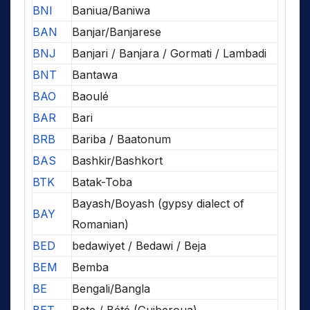
BNI
Baniua/Baniwa
BAN
Banjar/Banjarese
BNJ
Banjari / Banjara / Gormati / Lambadi
BNT
Bantawa
BAO
Baoulé
BAR
Bari
BRB
Bariba / Baatonum
BAS
Bashkir/Bashkort
BTK
Batak-Toba
Bayash/Boyash (gypsy dialect of
BAY
Romanian)
BED
bedawiyet / Bedawi / Beja
BEM
Bemba
BE
Bengali/Bangla
BET
Bete / Bété (Guiberoua)