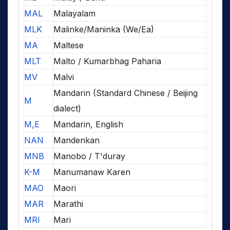
MAL
Malayalam
MLK
Malinke/Maninka (We/Ea)
MA
Maltese
MLT
Malto / Kumarbhag Paharia
MV
Malvi
Mandarin (Standard Chinese / Beijing
M
dialect)
M,E
Mandarin, English
NAN
Mandenkan
MNB
Manobo / T'duray
K-M
Manumanaw Karen
MAO
Maori
MAR
Marathi
MRI
Mari