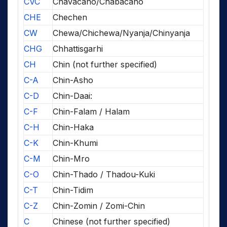
CVC
Chavacano/Chabacano
CHE
Chechen
CW
Chewa/Chichewa/Nyanja/Chinyanja
CHG
Chhattisgarhi
CH
Chin (not further specified)
C-A
Chin-Asho
C-D
Chin-Daai:
C-F
Chin-Falam / Halam
C-H
Chin-Haka
C-K
Chin-Khumi
C-M
Chin-Mro
C-O
Chin-Thado / Thadou-Kuki
C-T
Chin-Tidim
C-Z
Chin-Zomin / Zomi-Chin
C
Chinese (not further specified)