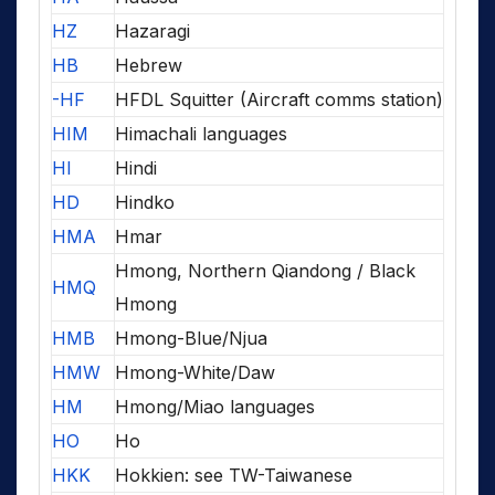
HZ
Hazaragi
HB
Hebrew
-HF
HFDL Squitter (Aircraft comms station)
HIM
Himachali languages
HI
Hindi
HD
Hindko
HMA
Hmar
Hmong, Northern Qiandong / Black
HMQ
Hmong
HMB
Hmong-Blue/Njua
HMW
Hmong-White/Daw
HM
Hmong/Miao languages
HO
Ho
HKK
Hokkien: see TW-Taiwanese