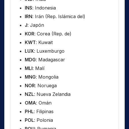
INS
: Indonesia
IRN
: Irán (Rep. Islámica del)
J
: Japón
KOR
: Corea (Rep. de)
KWT
: Kuwait
LUX
: Luxemburgo
MDG
: Madagascar
MLI
: Malí
MNG
: Mongolia
NOR
: Noruega
NZL
: Nueva Zelandia
OMA
: Omán
PHL
: Filipinas
POL
: Polonia
ROU
: Rumania