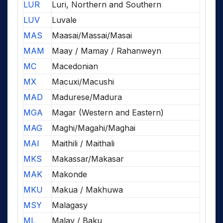
LUR
Luri, Northern and Southern
LUV
Luvale
MAS
Maasai/Massai/Masai
MAM
Maay / Mamay / Rahanweyn
MC
Macedonian
MX
Macuxi/Macushi
MAD
Madurese/Madura
MGA
Magar (Western and Eastern)
MAG
Maghi/Magahi/Maghai
MAI
Maithili / Maithali
MKS
Makassar/Makasar
MAK
Makonde
MKU
Makua / Makhuwa
MSY
Malagasy
ML
Malay / Baku