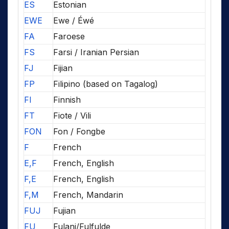
ES
Estonian
EWE
Ewe / Éwé
FA
Faroese
FS
Farsi / Iranian Persian
FJ
Fijian
FP
Filipino (based on Tagalog)
FI
Finnish
FT
Fiote / Vili
FON
Fon / Fongbe
F
French
E,F
French, English
F,E
French, English
F,M
French, Mandarin
FUJ
Fujian
FU
Fulani/Fulfulde