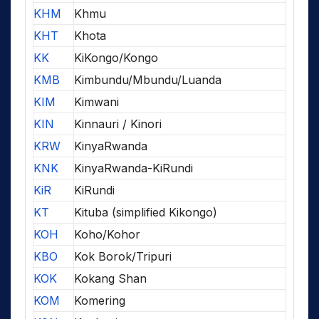
KHM
Khmu
KHT
Khota
KK
KiKongo/Kongo
KMB
Kimbundu/Mbundu/Luanda
KIM
Kimwani
KIN
Kinnauri / Kinori
KRW
KinyaRwanda
KNK
KinyaRwanda-KiRundi
KiR
KiRundi
KT
Kituba (simplified Kikongo)
KOH
Koho/Kohor
KBO
Kok Borok/Tripuri
KOK
Kokang Shan
KOM
Komering