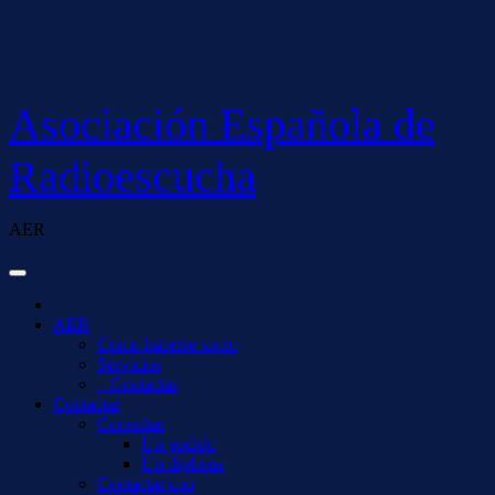
Saltar
al
contenido
Asociación Española de
Radioescucha
AER
AER
Cómo hacerse socio
Servicios
– Contactar
Contactar
Consultar
Un pedido
Un diploma
Contactar con