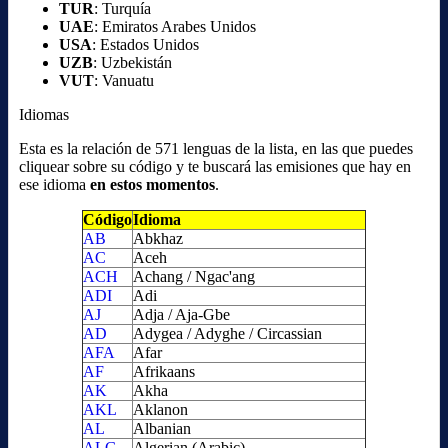
TUR
: Turquía
UAE
: Emiratos Arabes Unidos
USA
: Estados Unidos
UZB
: Uzbekistán
VUT
: Vanuatu
Idiomas
Esta es la relación de 571 lenguas de la lista, en las que puedes
cliquear sobre su código y te buscará las emisiones que hay en
ese idioma
en estos momentos
.
Código
Idioma
AB
Abkhaz
AC
Aceh
ACH
Achang / Ngac'ang
ADI
Adi
AJ
Adja / Aja-Gbe
AD
Adygea / Adyghe / Circassian
AFA
Afar
AF
Afrikaans
AK
Akha
AKL
Aklanon
AL
Albanian
ALG
Algerian (Arabic)