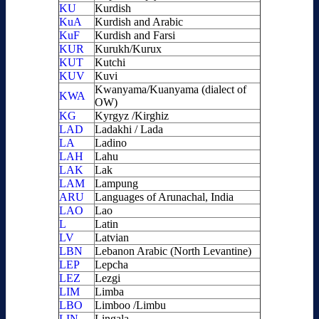
KU
Kurdish
KuA
Kurdish and Arabic
KuF
Kurdish and Farsi
KUR
Kurukh/Kurux
KUT
Kutchi
KUV
Kuvi
Kwanyama/Kuanyama (dialect of
KWA
OW)
KG
Kyrgyz /Kirghiz
LAD
Ladakhi / Lada
LA
Ladino
LAH
Lahu
LAK
Lak
LAM
Lampung
ARU
Languages of Arunachal, India
LAO
Lao
L
Latin
LV
Latvian
LBN
Lebanon Arabic (North Levantine)
LEP
Lepcha
LEZ
Lezgi
LIM
Limba
LBO
Limboo /Limbu
LIN
Lingala