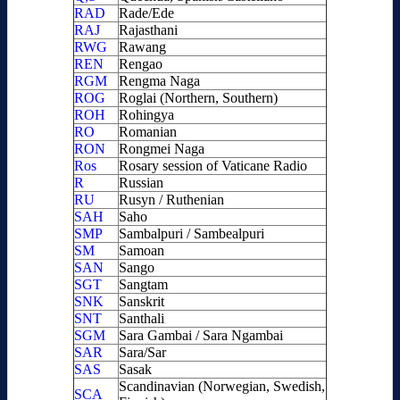
RAD
Rade/Ede
RAJ
Rajasthani
RWG
Rawang
REN
Rengao
RGM
Rengma Naga
ROG
Roglai (Northern, Southern)
ROH
Rohingya
RO
Romanian
RON
Rongmei Naga
Ros
Rosary session of Vaticane Radio
R
Russian
RU
Rusyn / Ruthenian
SAH
Saho
SMP
Sambalpuri / Sambealpuri
SM
Samoan
SAN
Sango
SGT
Sangtam
SNK
Sanskrit
SNT
Santhali
SGM
Sara Gambai / Sara Ngambai
SAR
Sara/Sar
SAS
Sasak
Scandinavian (Norwegian, Swedish,
SCA