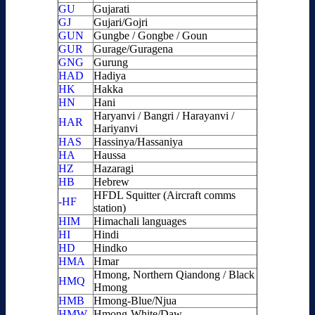
GU
Gujarati
GJ
Gujari/Gojri
GUN
Gungbe / Gongbe / Goun
GUR
Gurage/Guragena
GNG
Gurung
HAD
Hadiya
HK
Hakka
HN
Hani
Haryanvi / Bangri / Harayanvi /
HAR
Hariyanvi
HAS
Hassinya/Hassaniya
HA
Haussa
HZ
Hazaragi
HB
Hebrew
HFDL Squitter (Aircraft comms
-HF
station)
HIM
Himachali languages
HI
Hindi
HD
Hindko
HMA
Hmar
Hmong, Northern Qiandong / Black
HMQ
Hmong
HMB
Hmong-Blue/Njua
HMW
Hmong-White/Daw