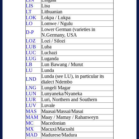
LIS
Lisu
LT
Lithuanian
LOK
Lokpa / Lukpa
LO
Lomwe / Ngulu
Lower German (varieties in
D-P
N.Germany, USA
LOZ
Lozi / Silozi
LUB
Luba
LUC
Luchazi
LUG
Luganda
LB
Lun Bawang / Murut
LU
Lunda
Lunda (see LU), in particular its
LND
dialect Ndembo
LNG
Lungeli Magar
LUN
Lunyaneka/Nyaneka
LUR
Luri, Northern and Southern
LUV
Luvale
MAS
Maasai/Massai/Masai
MAM
Maay / Mamay / Rahanweyn
MC
Macedonian
MX
Macuxi/Macushi
MAD
Madurese/Madura