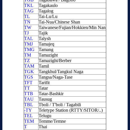
TKL
Tagakaulo
TAG
Tagalog
TL
Tai-Lu/Lu
TN
Tai-Nua/Chinese Shan
TW
Taiwanese/Fujian/Hokkien/Min Nan
TJ
Tajik
TAL
Talysh
TMJ
Tamajeq
TMG
Tamang
TM
Tamazight
TZ
Tamazight/Berber
TAM
Tamil
TGK
Tangkhul/Tangkul Naga
TGS
Tangsa/Naga-Tase
TFT
Tarifit
TT
Tatar
TTB
Tatar-Bashkir
TAU
Tausug
TBL
Tboli / T'boli / Tagabili
-TY
Teletype Station (RTTY/SITOR/..)
TEL
Telugu
TEM
Temme/Temne
T
Thai