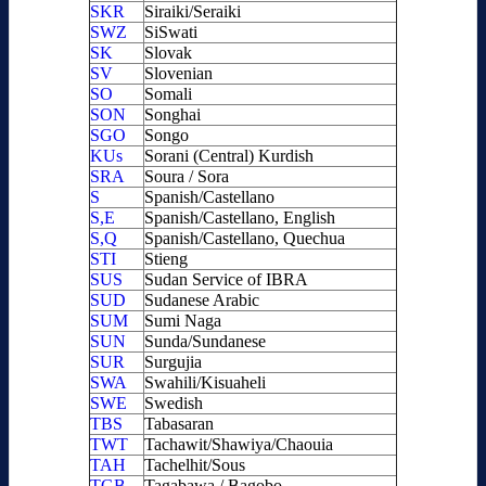
SKR
Siraiki/Seraiki
SWZ
SiSwati
SK
Slovak
SV
Slovenian
SO
Somali
SON
Songhai
SGO
Songo
KUs
Sorani (Central) Kurdish
SRA
Soura / Sora
S
Spanish/Castellano
S,E
Spanish/Castellano, English
S,Q
Spanish/Castellano, Quechua
STI
Stieng
SUS
Sudan Service of IBRA
SUD
Sudanese Arabic
SUM
Sumi Naga
SUN
Sunda/Sundanese
SUR
Surgujia
SWA
Swahili/Kisuaheli
SWE
Swedish
TBS
Tabasaran
TWT
Tachawit/Shawiya/Chaouia
TAH
Tachelhit/Sous
TGB
Tagabawa / Bagobo