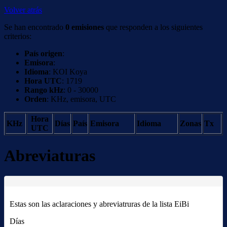
Volver atrás
Se han encontrado
0 emisiones
que responden a los siguientes
criterios:
País origen
:
Emisora
:
Idioma
: KOI Koya
Hora UTC
: 1719
Rango kHz
: 0 - 30000
Orden
: KHz, emisora, UTC
Hora
KHz
Días
País
Emisora
Idioma
Zonas
Tx
UTC
Abreviaturas
Estas son las aclaraciones y abreviatruras de la lista EiBi
Días