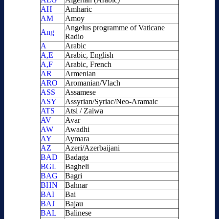
AH
Amharic
AM
Amoy
Angelus programme of Vaticane
Ang
Radio
A
Arabic
A,E
Arabic, English
A,F
Arabic, French
AR
Armenian
ARO
Aromanian/Vlach
ASS
Assamese
ASY
Assyrian/Syriac/Neo-Aramaic
ATS
Atsi / Zaiwa
AV
Avar
AW
Awadhi
AY
Aymara
AZ
Azeri/Azerbaijani
BAD
Badaga
BGL
Bagheli
BAG
Bagri
BHN
Bahnar
BAI
Bai
BAJ
Bajau
BAL
Balinese