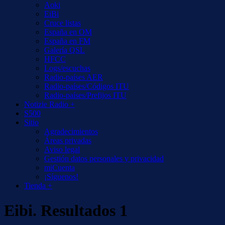
Aoki
EiBi
Cruce listas
España en OM
España en FM
Galería QSL
HFCC
Logs/escuchas
Radio-países AER
Radio-países/Códigos ITU
Radio-países/Prefijos ITU
Notizie Radio +
S500
Sitio
Agradecimientos
Áreas privadas
Aviso legal
Gestión datos personales y privacidad
miCuenta
¡Síguenos!
Tienda +
Eibi. Resultados 1