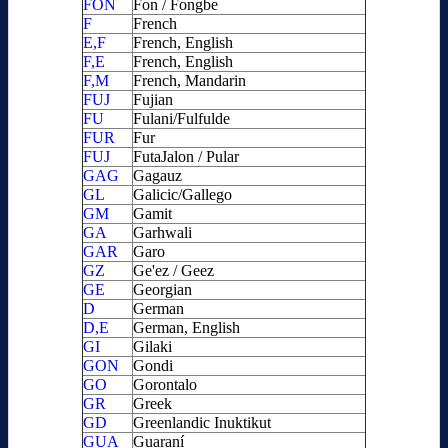
FON
Fon / Fongbe
F
French
E,F
French, English
F,E
French, English
F,M
French, Mandarin
FUJ
Fujian
FU
Fulani/Fulfulde
FUR
Fur
FUJ
FutaJalon / Pular
GAG
Gagauz
GL
Galicic/Gallego
GM
Gamit
GA
Garhwali
GAR
Garo
GZ
Ge'ez / Geez
GE
Georgian
D
German
D,E
German, English
GI
Gilaki
GON
Gondi
GO
Gorontalo
GR
Greek
GD
Greenlandic Inuktikut
GUA
Guaraní