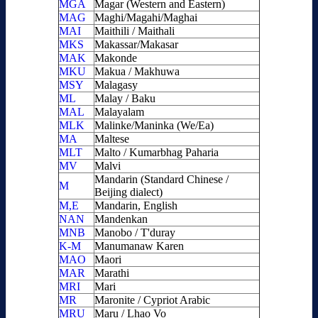
MGA
Magar (Western and Eastern)
MAG
Maghi/Magahi/Maghai
MAI
Maithili / Maithali
MKS
Makassar/Makasar
MAK
Makonde
MKU
Makua / Makhuwa
MSY
Malagasy
ML
Malay / Baku
MAL
Malayalam
MLK
Malinke/Maninka (We/Ea)
MA
Maltese
MLT
Malto / Kumarbhag Paharia
MV
Malvi
Mandarin (Standard Chinese /
M
Beijing dialect)
M,E
Mandarin, English
NAN
Mandenkan
MNB
Manobo / T'duray
K-M
Manumanaw Karen
MAO
Maori
MAR
Marathi
MRI
Mari
MR
Maronite / Cypriot Arabic
MRU
Maru / Lhao Vo