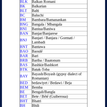
BLK
Balkan Romani
BK
Balkarian
BLT
Balti
BC
Baluchi
BM
Bambara/Bamanankan
BNG
Bangala / Mbangala
BNI
Baniua/Baniwa
BAN
Banjar/Banjarese
Banjari / Banjara / Gormati /
BNJ
Lambadi
BNT
Bantawa
BAO
Baoulé
BAR
Bari
BRB
Bariba / Baatonum
BAS
Bashkir/Bashkort
BTK
Batak-Toba
Bayash/Boyash (gypsy dialect of
BAY
Romanian)
BED
bedawiyet / Bedawi / Beja
BEM
Bemba
BE
Bengali/Bangla
BET
Bete / Bété (Guiberoua)
BHT
Bhatri
BH
Bhili