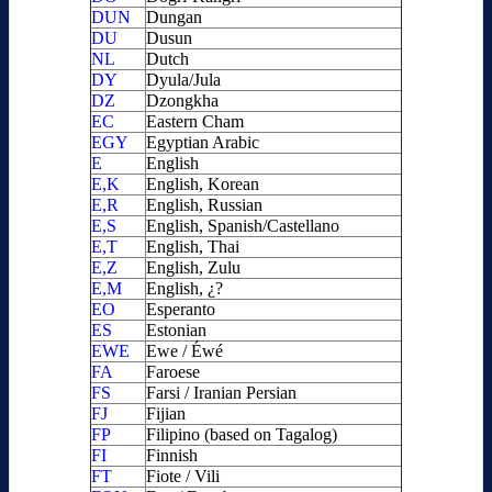
DUN
Dungan
DU
Dusun
NL
Dutch
DY
Dyula/Jula
DZ
Dzongkha
EC
Eastern Cham
EGY
Egyptian Arabic
E
English
E,K
English, Korean
E,R
English, Russian
E,S
English, Spanish/Castellano
E,T
English, Thai
E,Z
English, Zulu
E,M
English, ¿?
EO
Esperanto
ES
Estonian
EWE
Ewe / Éwé
FA
Faroese
FS
Farsi / Iranian Persian
FJ
Fijian
FP
Filipino (based on Tagalog)
FI
Finnish
FT
Fiote / Vili