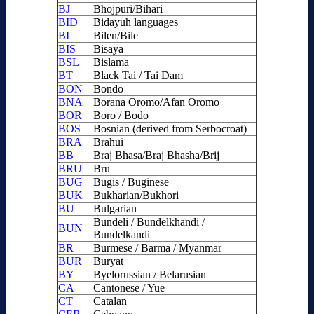
BJ
Bhojpuri/Bihari
BID
Bidayuh languages
BI
Bilen/Bile
BIS
Bisaya
BSL
Bislama
BT
Black Tai / Tai Dam
BON
Bondo
BNA
Borana Oromo/Afan Oromo
BOR
Boro / Bodo
BOS
Bosnian (derived from Serbocroat)
BRA
Brahui
BB
Braj Bhasa/Braj Bhasha/Brij
BRU
Bru
BUG
Bugis / Buginese
BUK
Bukharian/Bukhori
BU
Bulgarian
Bundeli / Bundelkhandi /
BUN
Bundelkandi
BR
Burmese / Barma / Myanmar
BUR
Buryat
BY
Byelorussian / Belarusian
CA
Cantonese / Yue
CT
Catalan