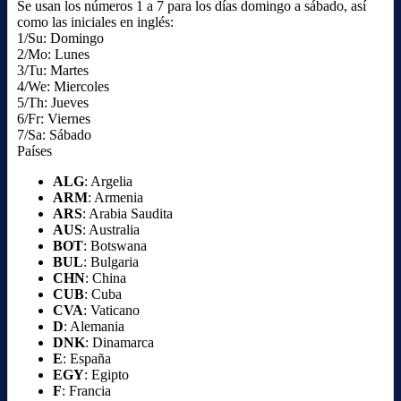
Se usan los números 1 a 7 para los días domingo a sábado, así
como las iniciales en inglés:
1/Su: Domingo
2/Mo: Lunes
3/Tu: Martes
4/We: Miercoles
5/Th: Jueves
6/Fr: Viernes
7/Sa: Sábado
Países
ALG
: Argelia
ARM
: Armenia
ARS
: Arabia Saudita
AUS
: Australia
BOT
: Botswana
BUL
: Bulgaria
CHN
: China
CUB
: Cuba
CVA
: Vaticano
D
: Alemania
DNK
: Dinamarca
E
: España
EGY
: Egipto
F
: Francia