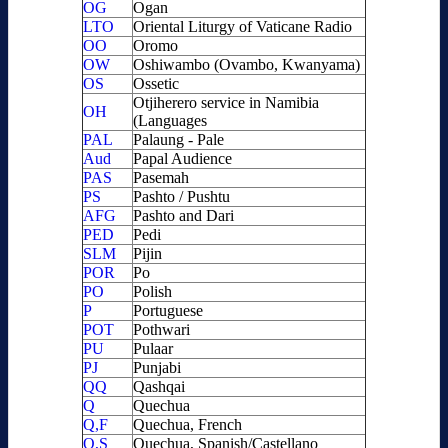
OG
Ogan
LTO
Oriental Liturgy of Vaticane Radio
OO
Oromo
OW
Oshiwambo (Ovambo, Kwanyama)
OS
Ossetic
Otjiherero service in Namibia
OH
(Languages
PAL
Palaung - Pale
Aud
Papal Audience
PAS
Pasemah
PS
Pashto / Pushtu
AFG
Pashto and Dari
PED
Pedi
SLM
Pijin
POR
Po
PO
Polish
P
Portuguese
POT
Pothwari
PU
Pulaar
PJ
Punjabi
QQ
Qashqai
Q
Quechua
Q,F
Quechua, French
Q,S
Quechua, Spanish/Castellano