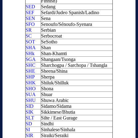
Finnish)
SED
Sedang
SEF
Sefardi/Judeo Spanish/Ladino
SEN
Sena
SFO
Senoufo/Sénoufo-Syenara
SR
Serbian
SC
Serbocroat
SOT
SeSotho
SHA
Shan
SHk
Shan-Khamti
SGA
Shangaan/Tsonga
SHC
Sharchogpa / Sarchopa / Tshangla
SHE
Sheena/Shina
SHP
Sherpa
SHK
Shiluk/Shilluk
SHO
Shona
SUA
Shuar
SHU
Shuwa Arabic
SID
Sidamo/Sidama
SIK
Sikkimese/Bhutia
SLT
Silte / East Gurage
SD
Sindhi
SI
Sinhalese/Sinhala
SIR
Siraiki/Seraiki