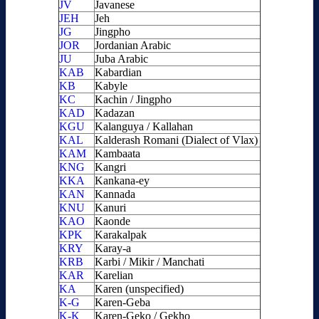
JV
Javanese
JEH
Jeh
JG
Jingpho
JOR
Jordanian Arabic
JU
Juba Arabic
KAB
Kabardian
KB
Kabyle
KC
Kachin / Jingpho
KAD
Kadazan
KGU
Kalanguya / Kallahan
KAL
Kalderash Romani (Dialect of Vlax)
KAM
Kambaata
KNG
Kangri
KKA
Kankana-ey
KAN
Kannada
KNU
Kanuri
KAO
Kaonde
KPK
Karakalpak
KRY
Karay-a
KRB
Karbi / Mikir / Manchati
KAR
Karelian
KA
Karen (unspecified)
K-G
Karen-Geba
K-K
Karen-Geko / Gekho