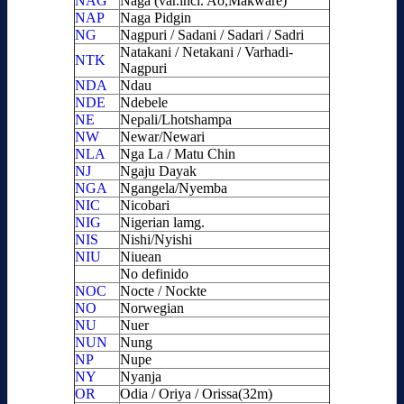
NAG
Naga (var.incl. Ao,Makware)
NAP
Naga Pidgin
NG
Nagpuri / Sadani / Sadari / Sadri
Natakani / Netakani / Varhadi-
NTK
Nagpuri
NDA
Ndau
NDE
Ndebele
NE
Nepali/Lhotshampa
NW
Newar/Newari
NLA
Nga La / Matu Chin
NJ
Ngaju Dayak
NGA
Ngangela/Nyemba
NIC
Nicobari
NIG
Nigerian lamg.
NIS
Nishi/Nyishi
NIU
Niuean
No definido
NOC
Nocte / Nockte
NO
Norwegian
NU
Nuer
NUN
Nung
NP
Nupe
NY
Nyanja
OR
Odia / Oriya / Orissa(32m)