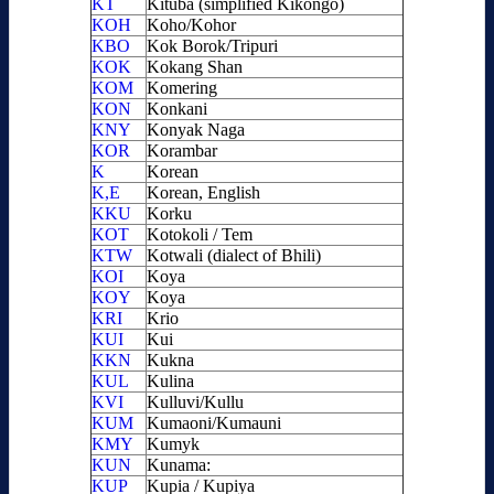
KT
Kituba (simplified Kikongo)
KOH
Koho/Kohor
KBO
Kok Borok/Tripuri
KOK
Kokang Shan
KOM
Komering
KON
Konkani
KNY
Konyak Naga
KOR
Korambar
K
Korean
K,E
Korean, English
KKU
Korku
KOT
Kotokoli / Tem
KTW
Kotwali (dialect of Bhili)
KOI
Koya
KOY
Koya
KRI
Krio
KUI
Kui
KKN
Kukna
KUL
Kulina
KVI
Kulluvi/Kullu
KUM
Kumaoni/Kumauni
KMY
Kumyk
KUN
Kunama:
KUP
Kupia / Kupiya