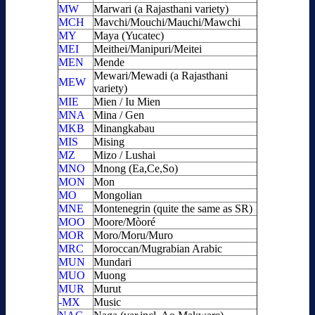
MW
Marwari (a Rajasthani variety)
MCH
Mavchi/Mouchi/Mauchi/Mawchi
MY
Maya (Yucatec)
MEI
Meithei/Manipuri/Meitei
MEN
Mende
Mewari/Mewadi (a Rajasthani
MEW
variety)
MIE
Mien / Iu Mien
MNA
Mina / Gen
MKB
Minangkabau
MIS
Mising
MZ
Mizo / Lushai
MNO
Mnong (Ea,Ce,So)
MON
Mon
MO
Mongolian
MNE
Montenegrin (quite the same as SR)
MOO
Moore/Mòoré
MOR
Moro/Moru/Muro
MRC
Moroccan/Mugrabian Arabic
MUN
Mundari
MUO
Muong
MUR
Murut
-MX
Music