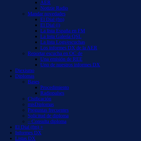
AER
Notizie Radio
Mandar novedades
El Dial (fm)
El Dial (i)
La lista España en FM
La lista Galería QSL
La lista Logs/escuchas
Los informes DX de la AER
Reportar escucha en OC de
Una emisión de REE
Uno de nuestros informes DX
Diexismo
Diplomas
Bases
Procedimiento
Radiopaíses
Clsificación
misDiplomas
Preguntas frecuentes
Solicitud de diploma
– Consulta diploma
El Dial (fm) +
Informes DX
Listas DX