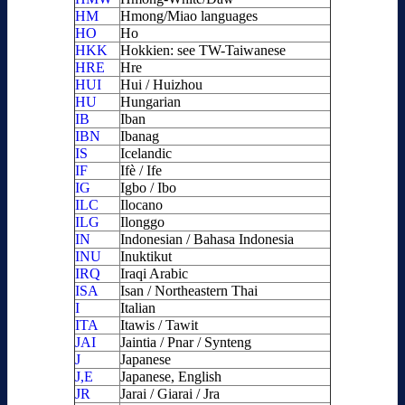
HM
Hmong/Miao languages
HO
Ho
HKK
Hokkien: see TW-Taiwanese
HRE
Hre
HUI
Hui / Huizhou
HU
Hungarian
IB
Iban
IBN
Ibanag
IS
Icelandic
IF
Ifè / Ife
IG
Igbo / Ibo
ILC
Ilocano
ILG
Ilonggo
IN
Indonesian / Bahasa Indonesia
INU
Inuktikut
IRQ
Iraqi Arabic
ISA
Isan / Northeastern Thai
I
Italian
ITA
Itawis / Tawit
JAI
Jaintia / Pnar / Synteng
J
Japanese
J,E
Japanese, English
JR
Jarai / Giarai / Jra