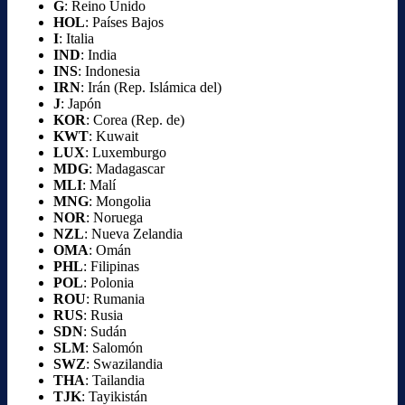
G
: Reino Unido
HOL
: Países Bajos
I
: Italia
IND
: India
INS
: Indonesia
IRN
: Irán (Rep. Islámica del)
J
: Japón
KOR
: Corea (Rep. de)
KWT
: Kuwait
LUX
: Luxemburgo
MDG
: Madagascar
MLI
: Malí
MNG
: Mongolia
NOR
: Noruega
NZL
: Nueva Zelandia
OMA
: Omán
PHL
: Filipinas
POL
: Polonia
ROU
: Rumania
RUS
: Rusia
SDN
: Sudán
SLM
: Salomón
SWZ
: Swazilandia
THA
: Tailandia
TJK
: Tayikistán