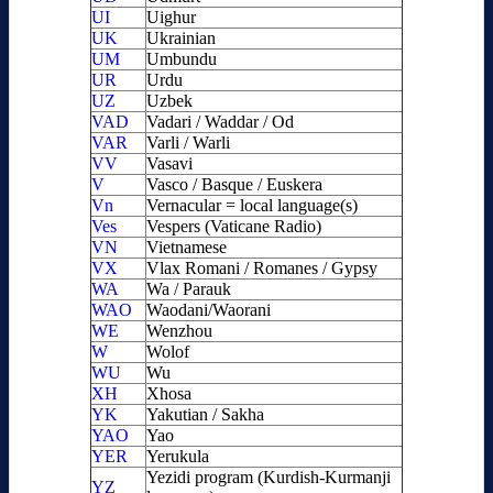
UI
Uighur
UK
Ukrainian
UM
Umbundu
UR
Urdu
UZ
Uzbek
VAD
Vadari / Waddar / Od
VAR
Varli / Warli
VV
Vasavi
V
Vasco / Basque / Euskera
Vn
Vernacular = local language(s)
Ves
Vespers (Vaticane Radio)
VN
Vietnamese
VX
Vlax Romani / Romanes / Gypsy
WA
Wa / Parauk
WAO
Waodani/Waorani
WE
Wenzhou
W
Wolof
WU
Wu
XH
Xhosa
YK
Yakutian / Sakha
YAO
Yao
YER
Yerukula
Yezidi program (Kurdish-Kurmanji
YZ