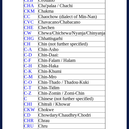
CEB
Cebuano
CHA
Cha'palaa / Chachi
CKM
Chakma
CC
Chaochow (dialect of Min-Nan)
CVC
Chavacano/Chabacano
CHE
Chechen
CW
Chewa/Chichewa/Nyanja/Chinyanja
CHG
Chhattisgarhi
CH
Chin (not further specified)
C-A
Chin-Asho
C-D
Chin-Daai:
C-F
Chin-Falam / Halam
C-H
Chin-Haka
C-K
Chin-Khumi
C-M
Chin-Mro
C-O
Chin-Thado / Thadou-Kuki
C-T
Chin-Tidim
C-Z
Chin-Zomin / Zomi-Chin
C
Chinese (not further specified)
CHI
Chitrali / Khowar
CKW
Chokwe
CD
Chowdary/Chaudhry/Chodri
CHR
Chrau
CRU
Chru