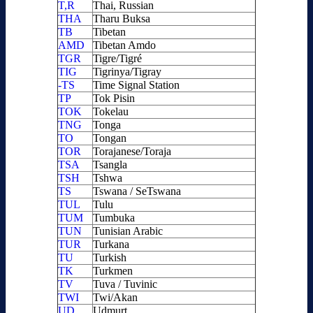
T,R
Thai, Russian
THA
Tharu Buksa
TB
Tibetan
AMD
Tibetan Amdo
TGR
Tigre/Tigré
TIG
Tigrinya/Tigray
-TS
Time Signal Station
TP
Tok Pisin
TOK
Tokelau
TNG
Tonga
TO
Tongan
TOR
Torajanese/Toraja
TSA
Tsangla
TSH
Tshwa
TS
Tswana / SeTswana
TUL
Tulu
TUM
Tumbuka
TUN
Tunisian Arabic
TUR
Turkana
TU
Turkish
TK
Turkmen
TV
Tuva / Tuvinic
TWI
Twi/Akan
UD
Udmurt