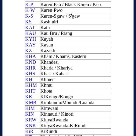
K-P
Karen-Pao / Black Karen / Pa'o
K-W
Karen-Pwo
K-S
Karen-Sgaw / S'gaw
KS
Kashmiri
KAT
Katu
KAU
Kau Bru / Riang
KYH
Kayah
KAY
Kayan
KZ
Kazakh
KHA
Kham / Khams, Eastern
KND
Khandesi
KHR
Kharia / Khariya
KHS
Khasi / Kahasi
KH
Khmer
KHM
Khmu
KHT
Khota
KK
KiKongo/Kongo
KMB
Kimbundu/Mbundu/Luanda
KIM
Kimwani
KIN
Kinnauri / Kinori
KRW
KinyaRwanda
KNK
KinyaRwanda-KiRundi
KiR
KiRundi