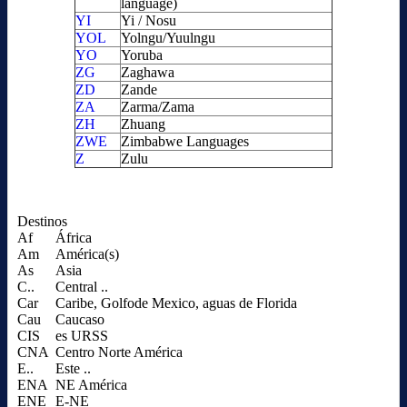
language)
YI
Yi / Nosu
YOL
Yolngu/Yuulngu
YO
Yoruba
ZG
Zaghawa
ZD
Zande
ZA
Zarma/Zama
ZH
Zhuang
ZWE
Zimbabwe Languages
Z
Zulu
Destinos
Af
África
Am
América(s)
As
Asia
C..
Central ..
Car
Caribe, Golfode Mexico, aguas de Florida
Cau
Caucaso
CIS
es URSS
CNA
Centro Norte América
E..
Este ..
ENA
NE América
ENE
E-NE