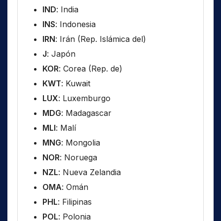
IND
: India
INS
: Indonesia
IRN
: Irán (Rep. Islámica del)
J
: Japón
KOR
: Corea (Rep. de)
KWT
: Kuwait
LUX
: Luxemburgo
MDG
: Madagascar
MLI
: Malí
MNG
: Mongolia
NOR
: Noruega
NZL
: Nueva Zelandia
OMA
: Omán
PHL
: Filipinas
POL
: Polonia