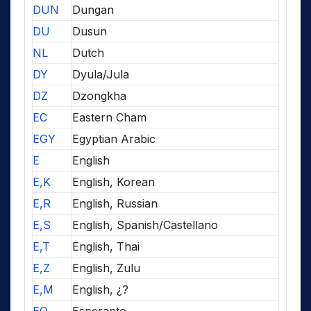
DUN
Dungan
DU
Dusun
NL
Dutch
DY
Dyula/Jula
DZ
Dzongkha
EC
Eastern Cham
EGY
Egyptian Arabic
E
English
E,K
English, Korean
E,R
English, Russian
E,S
English, Spanish/Castellano
E,T
English, Thai
E,Z
English, Zulu
E,M
English, ¿?