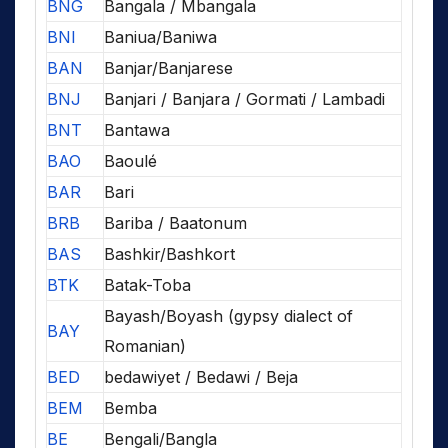
BNG
Bangala / Mbangala
BNI
Baniua/Baniwa
BAN
Banjar/Banjarese
BNJ
Banjari / Banjara / Gormati / Lambadi
BNT
Bantawa
BAO
Baoulé
BAR
Bari
BRB
Bariba / Baatonum
BAS
Bashkir/Bashkort
BTK
Batak-Toba
Bayash/Boyash (gypsy dialect of
BAY
Romanian)
BED
bedawiyet / Bedawi / Beja
BEM
Bemba
BE
Bengali/Bangla