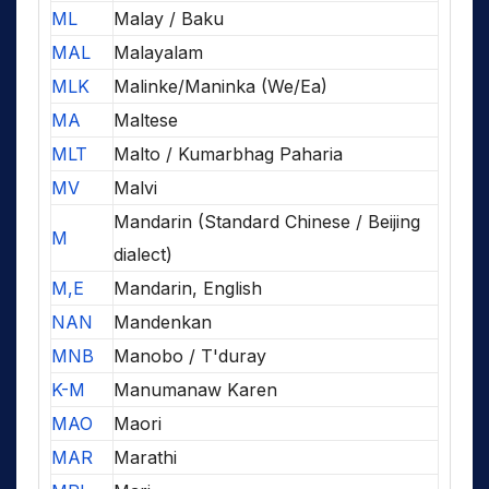
ML
Malay / Baku
MAL
Malayalam
MLK
Malinke/Maninka (We/Ea)
MA
Maltese
MLT
Malto / Kumarbhag Paharia
MV
Malvi
Mandarin (Standard Chinese / Beijing
M
dialect)
M,E
Mandarin, English
NAN
Mandenkan
MNB
Manobo / T'duray
K-M
Manumanaw Karen
MAO
Maori
MAR
Marathi