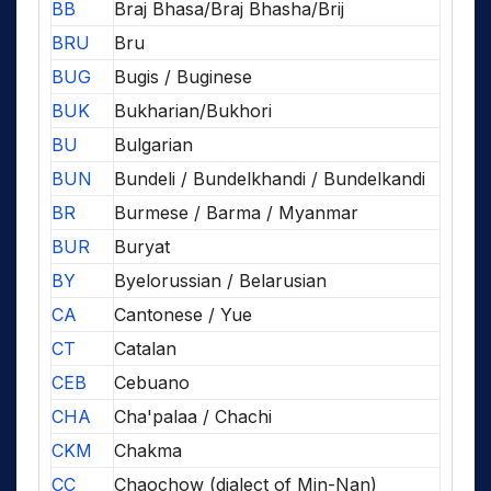
BB
Braj Bhasa/Braj Bhasha/Brij
BRU
Bru
BUG
Bugis / Buginese
BUK
Bukharian/Bukhori
BU
Bulgarian
BUN
Bundeli / Bundelkhandi / Bundelkandi
BR
Burmese / Barma / Myanmar
BUR
Buryat
BY
Byelorussian / Belarusian
CA
Cantonese / Yue
CT
Catalan
CEB
Cebuano
CHA
Cha'palaa / Chachi
CKM
Chakma
CC
Chaochow (dialect of Min-Nan)