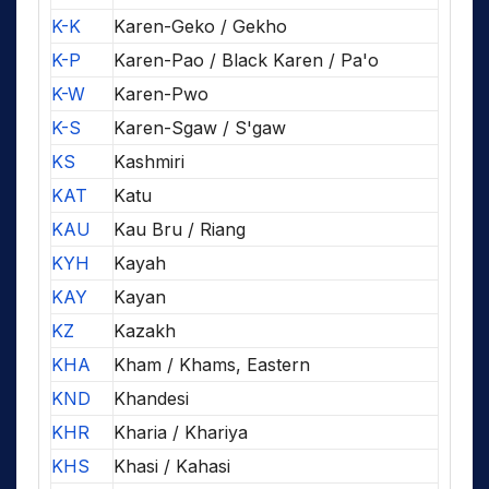
K-K
Karen-Geko / Gekho
K-P
Karen-Pao / Black Karen / Pa'o
K-W
Karen-Pwo
K-S
Karen-Sgaw / S'gaw
KS
Kashmiri
KAT
Katu
KAU
Kau Bru / Riang
KYH
Kayah
KAY
Kayan
KZ
Kazakh
KHA
Kham / Khams, Eastern
KND
Khandesi
KHR
Kharia / Khariya
KHS
Khasi / Kahasi