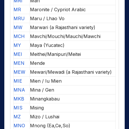
MRI
Mari
MR
Maronite / Cypriot Arabic
MRU
Maru / Lhao Vo
MW
Marwari (a Rajasthani variety)
MCH
Mavchi/Mouchi/Mauchi/Mawchi
MY
Maya (Yucatec)
MEI
Meithei/Manipuri/Meitei
MEN
Mende
MEW
Mewari/Mewadi (a Rajasthani variety)
MIE
Mien / Iu Mien
MNA
Mina / Gen
MKB
Minangkabau
MIS
Mising
MZ
Mizo / Lushai
MNO
Mnong (Ea,Ce,So)