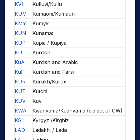
KVI
Kulluvi/Kullu
KUM
Kumaoni/Kumauni
KMY
Kumyk
KUN
Kunama:
KUP
Kupia / Kupiya
KU
Kurdish
KuA
Kurdish and Arabic
KuF
Kurdish and Farsi
KUR
Kurukh/Kurux
KUT
Kutchi
KUV
Kuvi
KWA
Kwanyama/Kuanyama (dialect of OW)
KG
Kyrgyz /Kirghiz
LAD
Ladakhi / Lada
LA
Ladino