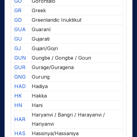
GO
Gorontalo
GR
Greek
GD
Greenlandic Inuktikut
GUA
Guaraní
GU
Gujarati
GJ
Gujari/Gojri
GUN
Gungbe / Gongbe / Goun
GUR
Gurage/Guragena
GNG
Gurung
HAD
Hadiya
HK
Hakka
HN
Hani
Haryanvi / Bangri / Harayanvi /
HAR
Hariyanvi
HAS
Hassinya/Hassaniya