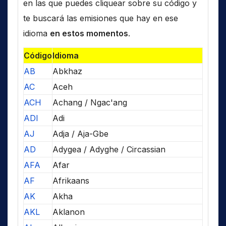
en las que puedes cliquear sobre su código y
te buscará las emisiones que hay en ese
idioma
en estos momentos
.
Código
Idioma
AB
Abkhaz
AC
Aceh
ACH
Achang / Ngac'ang
ADI
Adi
AJ
Adja / Aja-Gbe
AD
Adygea / Adyghe / Circassian
AFA
Afar
AF
Afrikaans
AK
Akha
AKL
Aklanon