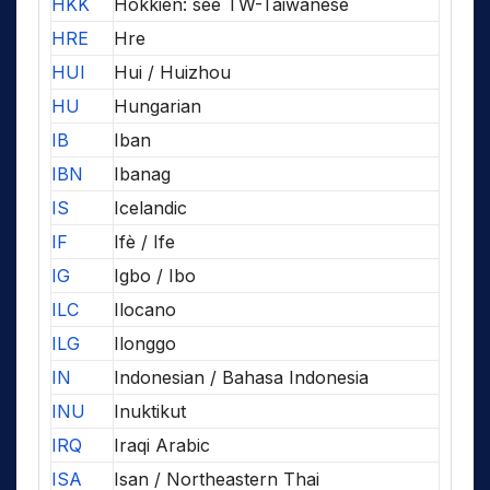
HKK
Hokkien: see TW-Taiwanese
HRE
Hre
HUI
Hui / Huizhou
HU
Hungarian
IB
Iban
IBN
Ibanag
IS
Icelandic
IF
Ifè / Ife
IG
Igbo / Ibo
ILC
Ilocano
ILG
Ilonggo
IN
Indonesian / Bahasa Indonesia
INU
Inuktikut
IRQ
Iraqi Arabic
ISA
Isan / Northeastern Thai