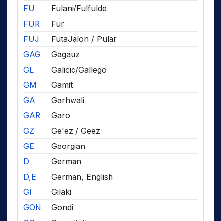
FU
Fulani/Fulfulde
FUR
Fur
FUJ
FutaJalon / Pular
GAG
Gagauz
GL
Galicic/Gallego
GM
Gamit
GA
Garhwali
GAR
Garo
GZ
Ge'ez / Geez
GE
Georgian
D
German
D,E
German, English
GI
Gilaki
GON
Gondi