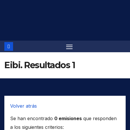
Saltar
al
contenido
Eibi. Resultados 1
Volver atrás
Se han encontrado
0 emisiones
que responden
a los siguientes criterios: