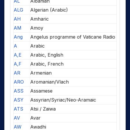
AL
Albanian
ALG
Algerian (Arabic)
AH
Amharic
AM
Amoy
Ang
Angelus programme of Vaticane Radio
A
Arabic
A,E
Arabic, English
A,F
Arabic, French
AR
Armenian
ARO
Aromanian/Vlach
ASS
Assamese
ASY
Assyrian/Syriac/Neo-Aramaic
ATS
Atsi / Zaiwa
AV
Avar
AW
Awadhi