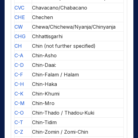
CVC
Chavacano/Chabacano
CHE
Chechen
CW
Chewa/Chichewa/Nyanja/Chinyanja
CHG
Chhattisgarhi
CH
Chin (not further specified)
C-A
Chin-Asho
C-D
Chin-Daai:
C-F
Chin-Falam / Halam
C-H
Chin-Haka
C-K
Chin-Khumi
C-M
Chin-Mro
C-O
Chin-Thado / Thadou-Kuki
C-T
Chin-Tidim
C-Z
Chin-Zomin / Zomi-Chin