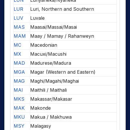
LUN
Lunyaneka/Nyaneka
LUR
Luri, Northern and Southern
LUV
Luvale
MAS
Maasai/Massai/Masai
MAM
Maay / Mamay / Rahanweyn
MC
Macedonian
MX
Macuxi/Macushi
MAD
Madurese/Madura
MGA
Magar (Western and Eastern)
MAG
Maghi/Magahi/Maghai
MAI
Maithili / Maithali
MKS
Makassar/Makasar
MAK
Makonde
MKU
Makua / Makhuwa
MSY
Malagasy