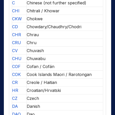
C
Chinese (not further specified)
CHI
Chitrali / Khowar
CKW
Chokwe
CD
Chowdary/Chaudhry/Chodri
CHR
Chrau
CRU
Chru
CV
Chuvash
CHU
Chuwabu
COF
Cofan / Cofán
COK
Cook Islands Maori / Rarotongan
CR
Creole / Haitian
HR
Croatian/Hrvatski
CZ
Czech
DA
Danish
DAO
Dao