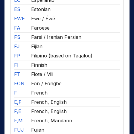
EO
Esperanto
ES
Estonian
EWE
Ewe / Éwé
FA
Faroese
FS
Farsi / Iranian Persian
FJ
Fijian
FP
Filipino (based on Tagalog)
FI
Finnish
FT
Fiote / Vili
FON
Fon / Fongbe
F
French
E,F
French, English
F,E
French, English
F,M
French, Mandarin
FUJ
Fujian