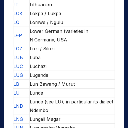
LT
Lithuanian
LOK
Lokpa / Lukpa
LO
Lomwe / Ngulu
Lower German (varieties in
D-P
N.Germany, USA
LOZ
Lozi / Silozi
LUB
Luba
LUC
Luchazi
LUG
Luganda
LB
Lun Bawang / Murut
LU
Lunda
Lunda (see LU), in particular its dialect
LND
Ndembo
LNG
Lungeli Magar