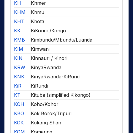
KH
Khmer
KHM
Khmu
KHT
Khota
KK
KiKongo/Kongo
KMB
Kimbundu/Mbundu/Luanda
KIM
Kimwani
KIN
Kinnauri / Kinori
KRW
KinyaRwanda
KNK
KinyaRwanda-KiRundi
KiR
KiRundi
KT
Kituba (simplified Kikongo)
KOH
Koho/Kohor
KBO
Kok Borok/Tripuri
KOK
Kokang Shan
KOM
Komering