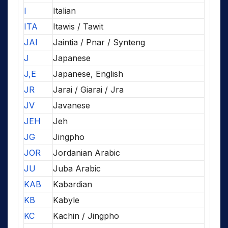
I
Italian
ITA
Itawis / Tawit
JAI
Jaintia / Pnar / Synteng
J
Japanese
J,E
Japanese, English
JR
Jarai / Giarai / Jra
JV
Javanese
JEH
Jeh
JG
Jingpho
JOR
Jordanian Arabic
JU
Juba Arabic
KAB
Kabardian
KB
Kabyle
KC
Kachin / Jingpho