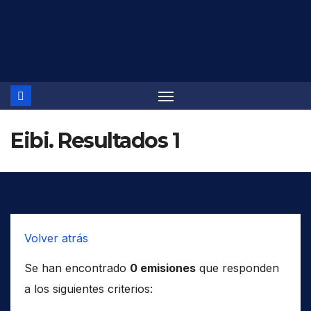
Saltar
al
contenido
Eibi. Resultados 1
Volver atrás
Se han encontrado
0 emisiones
que responden
a los siguientes criterios: