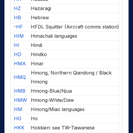
HZ
Hazaragi
HB
Hebrew
-HF
HFDL Squitter (Aircraft comms station)
HIM
Himachali languages
HI
Hindi
HD
Hindko
HMA
Hmar
Hmong, Northern Qiandong / Black
HMQ
Hmong
HMB
Hmong-Blue/Njua
HMW
Hmong-White/Daw
HM
Hmong/Miao languages
HO
Ho
HKK
Hokkien: see TW-Taiwanese