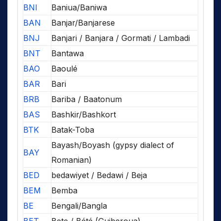
BNI
Baniua/Baniwa
BAN
Banjar/Banjarese
BNJ
Banjari / Banjara / Gormati / Lambadi
BNT
Bantawa
BAO
Baoulé
BAR
Bari
BRB
Bariba / Baatonum
BAS
Bashkir/Bashkort
BTK
Batak-Toba
Bayash/Boyash (gypsy dialect of
BAY
Romanian)
BED
bedawiyet / Bedawi / Beja
BEM
Bemba
BE
Bengali/Bangla
BET
Bete / Bété (Guiberoua)