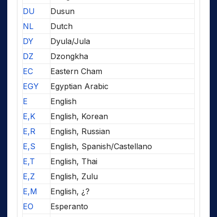
DU
Dusun
NL
Dutch
DY
Dyula/Jula
DZ
Dzongkha
EC
Eastern Cham
EGY
Egyptian Arabic
E
English
E,K
English, Korean
E,R
English, Russian
E,S
English, Spanish/Castellano
E,T
English, Thai
E,Z
English, Zulu
E,M
English, ¿?
EO
Esperanto