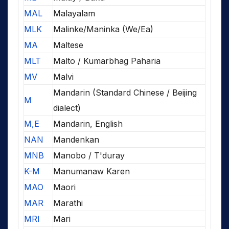
MAL
Malayalam
MLK
Malinke/Maninka (We/Ea)
MA
Maltese
MLT
Malto / Kumarbhag Paharia
MV
Malvi
Mandarin (Standard Chinese / Beijing
M
dialect)
M,E
Mandarin, English
NAN
Mandenkan
MNB
Manobo / T'duray
K-M
Manumanaw Karen
MAO
Maori
MAR
Marathi
MRI
Mari