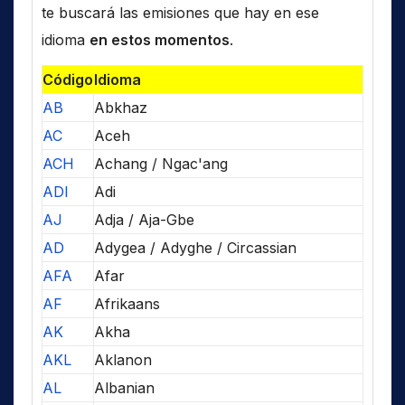
te buscará las emisiones que hay en ese
idioma
en estos momentos
.
Código
Idioma
AB
Abkhaz
AC
Aceh
ACH
Achang / Ngac'ang
ADI
Adi
AJ
Adja / Aja-Gbe
AD
Adygea / Adyghe / Circassian
AFA
Afar
AF
Afrikaans
AK
Akha
AKL
Aklanon
AL
Albanian