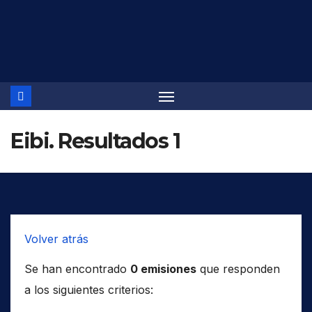
Saltar
al
contenido
Eibi. Resultados 1
Volver atrás
Se han encontrado
0 emisiones
que responden
a los siguientes criterios: