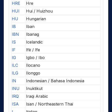
HRE
Hre
HUI
Hui / Huizhou
HU
Hungarian
IB
Iban
IBN
Ibanag
IS
Icelandic
IF
Ifè / Ife
IG
Igbo / Ibo
ILC
Ilocano
ILG
Ilonggo
IN
Indonesian / Bahasa Indonesia
INU
Inuktikut
IRQ
Iraqi Arabic
ISA
Isan / Northeastern Thai
I
Italian