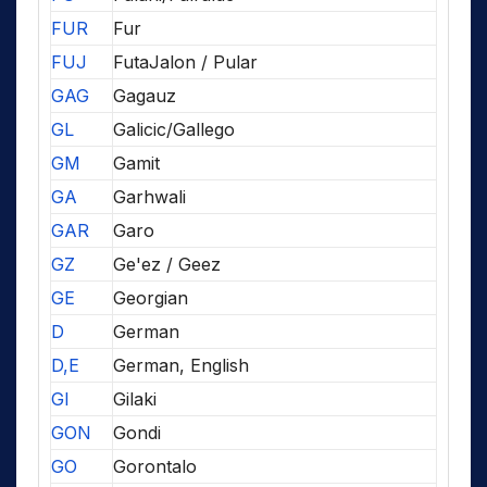
FUR
Fur
FUJ
FutaJalon / Pular
GAG
Gagauz
GL
Galicic/Gallego
GM
Gamit
GA
Garhwali
GAR
Garo
GZ
Ge'ez / Geez
GE
Georgian
D
German
D,E
German, English
GI
Gilaki
GON
Gondi
GO
Gorontalo