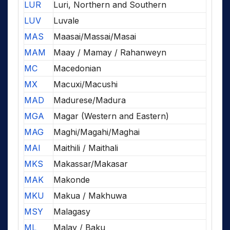
LUR
Luri, Northern and Southern
LUV
Luvale
MAS
Maasai/Massai/Masai
MAM
Maay / Mamay / Rahanweyn
MC
Macedonian
MX
Macuxi/Macushi
MAD
Madurese/Madura
MGA
Magar (Western and Eastern)
MAG
Maghi/Magahi/Maghai
MAI
Maithili / Maithali
MKS
Makassar/Makasar
MAK
Makonde
MKU
Makua / Makhuwa
MSY
Malagasy
ML
Malay / Baku