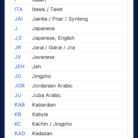
ITA
Itawis / Tawit
JAI
Jaintia / Pnar / Synteng
J
Japanese
J,E
Japanese, English
JR
Jarai / Giarai / Jra
JV
Javanese
JEH
Jeh
JG
Jingpho
JOR
Jordanian Arabic
JU
Juba Arabic
KAB
Kabardian
KB
Kabyle
KC
Kachin / Jingpho
KAD
Kadazan