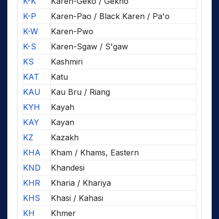
K-K
Karen-Geko / Gekho
K-P
Karen-Pao / Black Karen / Pa'o
K-W
Karen-Pwo
K-S
Karen-Sgaw / S'gaw
KS
Kashmiri
KAT
Katu
KAU
Kau Bru / Riang
KYH
Kayah
KAY
Kayan
KZ
Kazakh
KHA
Kham / Khams, Eastern
KND
Khandesi
KHR
Kharia / Khariya
KHS
Khasi / Kahasi
KH
Khmer