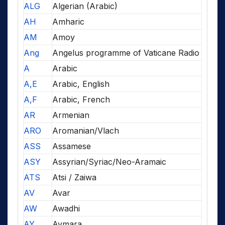
ALG
Algerian (Arabic)
AH
Amharic
AM
Amoy
Ang
Angelus programme of Vaticane Radio
A
Arabic
A,E
Arabic, English
A,F
Arabic, French
AR
Armenian
ARO
Aromanian/Vlach
ASS
Assamese
ASY
Assyrian/Syriac/Neo-Aramaic
ATS
Atsi / Zaiwa
AV
Avar
AW
Awadhi
AY
Aymara