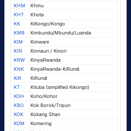
KHM
Khmu
KHT
Khota
KK
KiKongo/Kongo
KMB
Kimbundu/Mbundu/Luanda
KIM
Kimwani
KIN
Kinnauri / Kinori
KRW
KinyaRwanda
KNK
KinyaRwanda-KiRundi
KiR
KiRundi
KT
Kituba (simplified Kikongo)
KOH
Koho/Kohor
KBO
Kok Borok/Tripuri
KOK
Kokang Shan
KOM
Komering