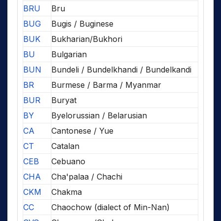
BRU
Bru
BUG
Bugis / Buginese
BUK
Bukharian/Bukhori
BU
Bulgarian
BUN
Bundeli / Bundelkhandi / Bundelkandi
BR
Burmese / Barma / Myanmar
BUR
Buryat
BY
Byelorussian / Belarusian
CA
Cantonese / Yue
CT
Catalan
CEB
Cebuano
CHA
Cha'palaa / Chachi
CKM
Chakma
CC
Chaochow (dialect of Min-Nan)