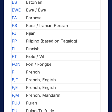
ES
Estonian
EWE
Ewe / Éwé
FA
Faroese
FS
Farsi / Iranian Persian
FJ
Fijian
FP
Filipino (based on Tagalog)
FI
Finnish
FT
Fiote / Vili
FON
Fon / Fongbe
F
French
E,F
French, English
F,E
French, English
F,M
French, Mandarin
FUJ
Fujian
FU
Fulani/Fulfulde