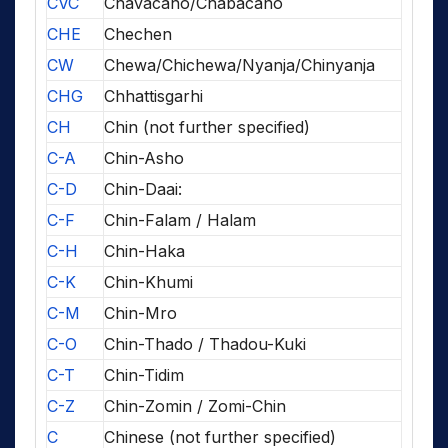
CVC
Chavacano/Chabacano
CHE
Chechen
CW
Chewa/Chichewa/Nyanja/Chinyanja
CHG
Chhattisgarhi
CH
Chin (not further specified)
C-A
Chin-Asho
C-D
Chin-Daai:
C-F
Chin-Falam / Halam
C-H
Chin-Haka
C-K
Chin-Khumi
C-M
Chin-Mro
C-O
Chin-Thado / Thadou-Kuki
C-T
Chin-Tidim
C-Z
Chin-Zomin / Zomi-Chin
C
Chinese (not further specified)