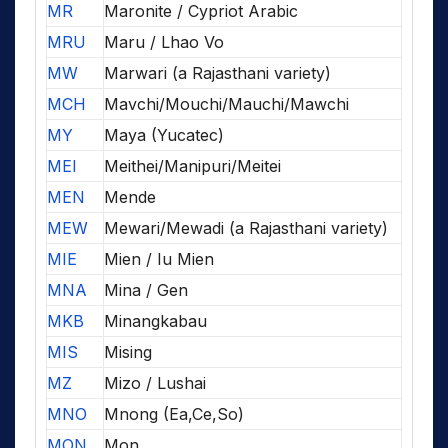
MR
Maronite / Cypriot Arabic
MRU
Maru / Lhao Vo
MW
Marwari (a Rajasthani variety)
MCH
Mavchi/Mouchi/Mauchi/Mawchi
MY
Maya (Yucatec)
MEI
Meithei/Manipuri/Meitei
MEN
Mende
MEW
Mewari/Mewadi (a Rajasthani variety)
MIE
Mien / Iu Mien
MNA
Mina / Gen
MKB
Minangkabau
MIS
Mising
MZ
Mizo / Lushai
MNO
Mnong (Ea,Ce,So)
MON
Mon