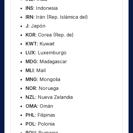
INS
: Indonesia
IRN
: Irán (Rep. Islámica del)
J
: Japón
KOR
: Corea (Rep. de)
KWT
: Kuwait
LUX
: Luxemburgo
MDG
: Madagascar
MLI
: Malí
MNG
: Mongolia
NOR
: Noruega
NZL
: Nueva Zelandia
OMA
: Omán
PHL
: Filipinas
POL
: Polonia
ROU
: Rumania