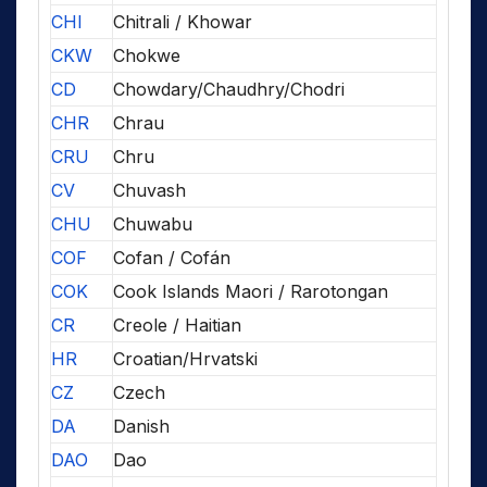
CHI
Chitrali / Khowar
CKW
Chokwe
CD
Chowdary/Chaudhry/Chodri
CHR
Chrau
CRU
Chru
CV
Chuvash
CHU
Chuwabu
COF
Cofan / Cofán
COK
Cook Islands Maori / Rarotongan
CR
Creole / Haitian
HR
Croatian/Hrvatski
CZ
Czech
DA
Danish
DAO
Dao