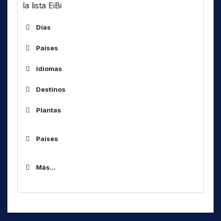
la lista EiBi
Días
Países
ALG
Idiomas
ARM
Destinos
ARS
Af
África
AUS
Plantas
Am
América(s)
BOT
As
Asia
BUL
Países
Código
Idioma
C..
Central ..
CHN
ALG
AB
Abkhaz
Caribe, Golfode Mexico, aguas de
CUB
Más...
ARM
Car
AC
Aceh
Florida
CVA
ARS
ACH
Achang / Ngac'ang
Cau
D
Caucaso
AUS
ADI
Adi
DNK
CIS
es URSS
BOT