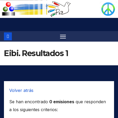
Saltar
al
contenido
Eibi. Resultados 1
Volver atrás
Se han encontrado
0 emisiones
que responden
a los siguientes criterios: