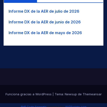
BAL
Balinese
WIO
UZB
Océano Índico occidental
SWZ
VUT
BLK
Balkan Romani
WNA
NO América
Informe DX de la AER de julio de 2026
THA
BK
Balkarian
WNW
O-NO
TJK
Informe DX de la AER de junio de 2026
BLT
Balti
WSW
O-SO
TUR
Informe DX de la AER de mayo de 2026
BC
Baluchi
UAE
USA
BM
Bambara/Bamanankan
UZB
BNG
Bangala / Mbangala
VUT
BNI
Baniua/Baniwa
BAN
Banjar/Banjarese
Banjari / Banjara / Gormati /
BNJ
Lambadi
BNT
Bantawa
BAO
Baoulé
Funciona gracias a WordPress
|
Tema:
Newsup
de
Themeansar
BAR
Bari
PHP Code Snippets
Powered By :
XYZScripts.com