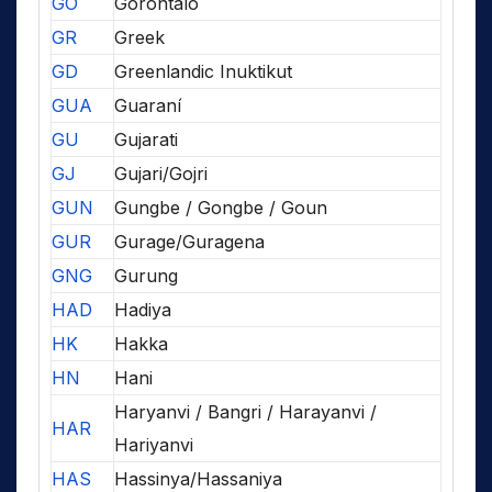
GO
Gorontalo
GR
Greek
GD
Greenlandic Inuktikut
GUA
Guaraní
GU
Gujarati
GJ
Gujari/Gojri
GUN
Gungbe / Gongbe / Goun
GUR
Gurage/Guragena
GNG
Gurung
HAD
Hadiya
HK
Hakka
HN
Hani
Haryanvi / Bangri / Harayanvi /
HAR
Hariyanvi
HAS
Hassinya/Hassaniya