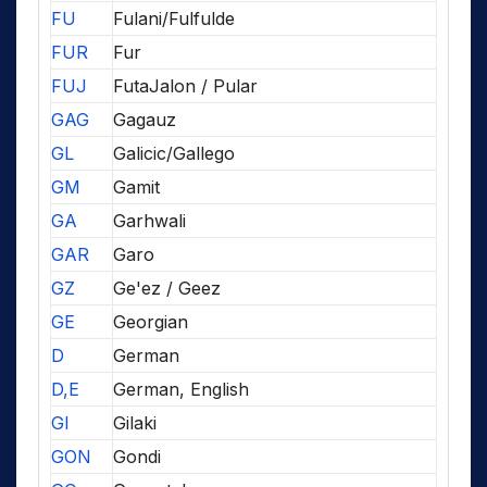
FU
Fulani/Fulfulde
FUR
Fur
FUJ
FutaJalon / Pular
GAG
Gagauz
GL
Galicic/Gallego
GM
Gamit
GA
Garhwali
GAR
Garo
GZ
Ge'ez / Geez
GE
Georgian
D
German
D,E
German, English
GI
Gilaki
GON
Gondi