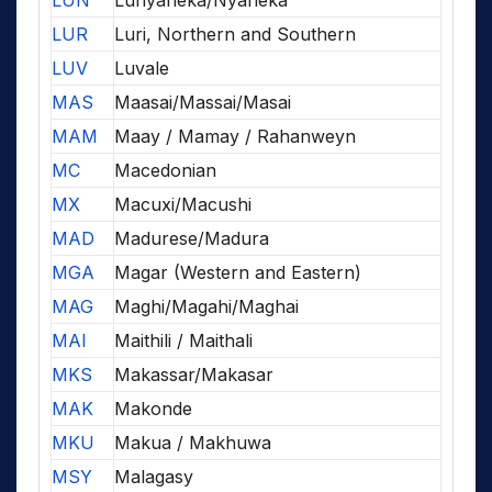
LUN
Lunyaneka/Nyaneka
LUR
Luri, Northern and Southern
LUV
Luvale
MAS
Maasai/Massai/Masai
MAM
Maay / Mamay / Rahanweyn
MC
Macedonian
MX
Macuxi/Macushi
MAD
Madurese/Madura
MGA
Magar (Western and Eastern)
MAG
Maghi/Magahi/Maghai
MAI
Maithili / Maithali
MKS
Makassar/Makasar
MAK
Makonde
MKU
Makua / Makhuwa
MSY
Malagasy