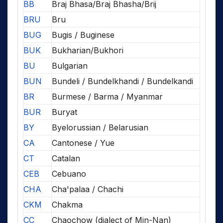
BB
Braj Bhasa/Braj Bhasha/Brij
BRU
Bru
BUG
Bugis / Buginese
BUK
Bukharian/Bukhori
BU
Bulgarian
BUN
Bundeli / Bundelkhandi / Bundelkandi
BR
Burmese / Barma / Myanmar
BUR
Buryat
BY
Byelorussian / Belarusian
CA
Cantonese / Yue
CT
Catalan
CEB
Cebuano
CHA
Cha'palaa / Chachi
CKM
Chakma
CC
Chaochow (dialect of Min-Nan)