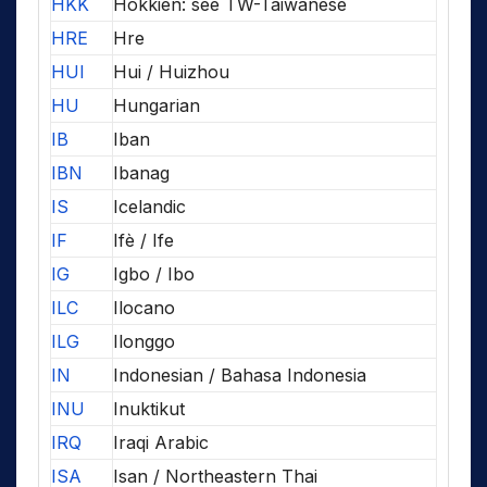
HKK
Hokkien: see TW-Taiwanese
HRE
Hre
HUI
Hui / Huizhou
HU
Hungarian
IB
Iban
IBN
Ibanag
IS
Icelandic
IF
Ifè / Ife
IG
Igbo / Ibo
ILC
Ilocano
ILG
Ilonggo
IN
Indonesian / Bahasa Indonesia
INU
Inuktikut
IRQ
Iraqi Arabic
ISA
Isan / Northeastern Thai