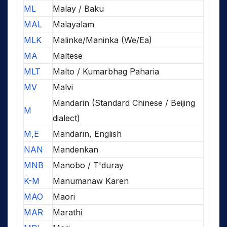
ML
Malay / Baku
MAL
Malayalam
MLK
Malinke/Maninka (We/Ea)
MA
Maltese
MLT
Malto / Kumarbhag Paharia
MV
Malvi
Mandarin (Standard Chinese / Beijing
M
dialect)
M,E
Mandarin, English
NAN
Mandenkan
MNB
Manobo / T'duray
K-M
Manumanaw Karen
MAO
Maori
MAR
Marathi