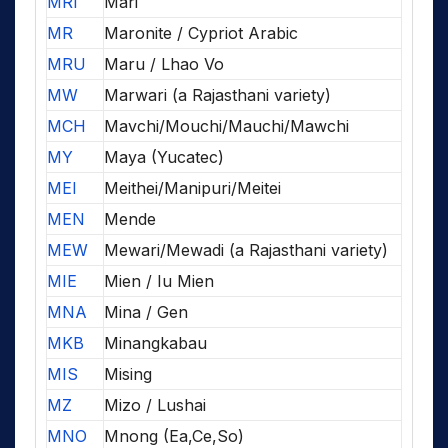
MRI
Mari
MR
Maronite / Cypriot Arabic
MRU
Maru / Lhao Vo
MW
Marwari (a Rajasthani variety)
MCH
Mavchi/Mouchi/Mauchi/Mawchi
MY
Maya (Yucatec)
MEI
Meithei/Manipuri/Meitei
MEN
Mende
MEW
Mewari/Mewadi (a Rajasthani variety)
MIE
Mien / Iu Mien
MNA
Mina / Gen
MKB
Minangkabau
MIS
Mising
MZ
Mizo / Lushai
MNO
Mnong (Ea,Ce,So)