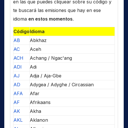
en las que puedes cliquear sobre su código y
te buscará las emisiones que hay en ese
idioma
en estos momentos
.
Código
Idioma
AB
Abkhaz
AC
Aceh
ACH
Achang / Ngac'ang
ADI
Adi
AJ
Adja / Aja-Gbe
AD
Adygea / Adyghe / Circassian
AFA
Afar
AF
Afrikaans
AK
Akha
AKL
Aklanon