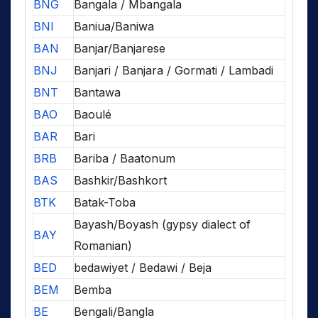
BNG
Bangala / Mbangala
BNI
Baniua/Baniwa
BAN
Banjar/Banjarese
BNJ
Banjari / Banjara / Gormati / Lambadi
BNT
Bantawa
BAO
Baoulé
BAR
Bari
BRB
Bariba / Baatonum
BAS
Bashkir/Bashkort
BTK
Batak-Toba
Bayash/Boyash (gypsy dialect of
BAY
Romanian)
BED
bedawiyet / Bedawi / Beja
BEM
Bemba
BE
Bengali/Bangla