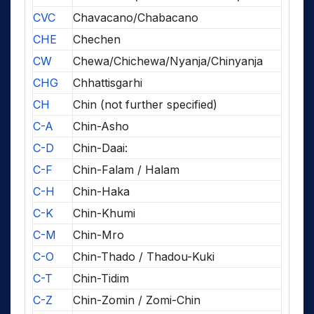
CVC
Chavacano/Chabacano
CHE
Chechen
CW
Chewa/Chichewa/Nyanja/Chinyanja
CHG
Chhattisgarhi
CH
Chin (not further specified)
C-A
Chin-Asho
C-D
Chin-Daai:
C-F
Chin-Falam / Halam
C-H
Chin-Haka
C-K
Chin-Khumi
C-M
Chin-Mro
C-O
Chin-Thado / Thadou-Kuki
C-T
Chin-Tidim
C-Z
Chin-Zomin / Zomi-Chin