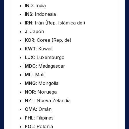
IND
: India
INS
: Indonesia
IRN
: Irán (Rep. Islámica del)
J
: Japón
KOR
: Corea (Rep. de)
KWT
: Kuwait
LUX
: Luxemburgo
MDG
: Madagascar
MLI
: Malí
MNG
: Mongolia
NOR
: Noruega
NZL
: Nueva Zelandia
OMA
: Omán
PHL
: Filipinas
POL
: Polonia