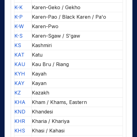
K-K
Karen-Geko / Gekho
K-P
Karen-Pao / Black Karen / Pa'o
K-W
Karen-Pwo
K-S
Karen-Sgaw / S'gaw
KS
Kashmiri
KAT
Katu
KAU
Kau Bru / Riang
KYH
Kayah
KAY
Kayan
KZ
Kazakh
KHA
Kham / Khams, Eastern
KND
Khandesi
KHR
Kharia / Khariya
KHS
Khasi / Kahasi