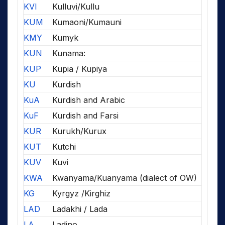
KVI
Kulluvi/Kullu
KUM
Kumaoni/Kumauni
KMY
Kumyk
KUN
Kunama:
KUP
Kupia / Kupiya
KU
Kurdish
KuA
Kurdish and Arabic
KuF
Kurdish and Farsi
KUR
Kurukh/Kurux
KUT
Kutchi
KUV
Kuvi
KWA
Kwanyama/Kuanyama (dialect of OW)
KG
Kyrgyz /Kirghiz
LAD
Ladakhi / Lada
LA
Ladino