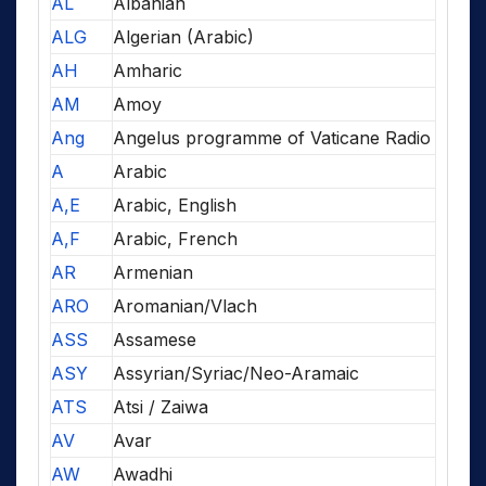
AL
Albanian
ALG
Algerian (Arabic)
AH
Amharic
AM
Amoy
Ang
Angelus programme of Vaticane Radio
A
Arabic
A,E
Arabic, English
A,F
Arabic, French
AR
Armenian
ARO
Aromanian/Vlach
ASS
Assamese
ASY
Assyrian/Syriac/Neo-Aramaic
ATS
Atsi / Zaiwa
AV
Avar
AW
Awadhi