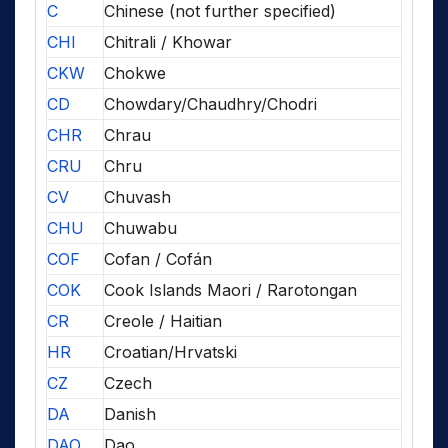
C
Chinese (not further specified)
CHI
Chitrali / Khowar
CKW
Chokwe
CD
Chowdary/Chaudhry/Chodri
CHR
Chrau
CRU
Chru
CV
Chuvash
CHU
Chuwabu
COF
Cofan / Cofán
COK
Cook Islands Maori / Rarotongan
CR
Creole / Haitian
HR
Croatian/Hrvatski
CZ
Czech
DA
Danish
DAO
Dao