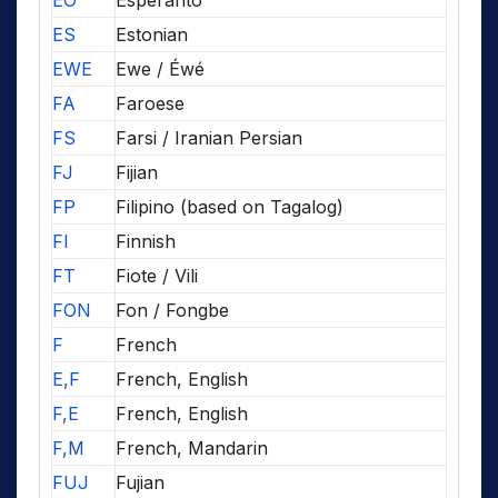
EO
Esperanto
ES
Estonian
EWE
Ewe / Éwé
FA
Faroese
FS
Farsi / Iranian Persian
FJ
Fijian
FP
Filipino (based on Tagalog)
FI
Finnish
FT
Fiote / Vili
FON
Fon / Fongbe
F
French
E,F
French, English
F,E
French, English
F,M
French, Mandarin
FUJ
Fujian