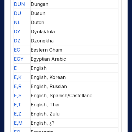
DUN
Dungan
DU
Dusun
NL
Dutch
DY
Dyula/Jula
DZ
Dzongkha
EC
Eastern Cham
EGY
Egyptian Arabic
E
English
E,K
English, Korean
E,R
English, Russian
E,S
English, Spanish/Castellano
E,T
English, Thai
E,Z
English, Zulu
E,M
English, ¿?