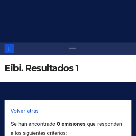
Saltar
al
contenido
Eibi. Resultados 1
Volver atrás
Se han encontrado
0 emisiones
que responden
a los siguientes criterios: