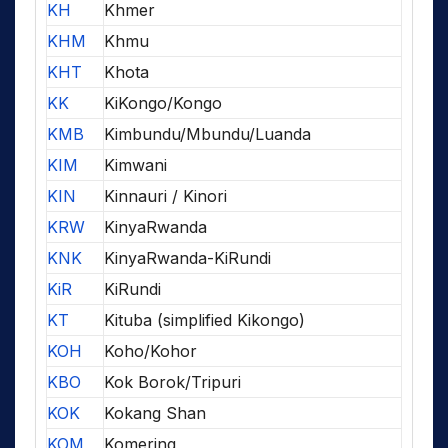
KH
Khmer
KHM
Khmu
KHT
Khota
KK
KiKongo/Kongo
KMB
Kimbundu/Mbundu/Luanda
KIM
Kimwani
KIN
Kinnauri / Kinori
KRW
KinyaRwanda
KNK
KinyaRwanda-KiRundi
KiR
KiRundi
KT
Kituba (simplified Kikongo)
KOH
Koho/Kohor
KBO
Kok Borok/Tripuri
KOK
Kokang Shan
KOM
Komering