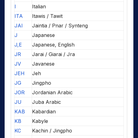
I
Italian
ITA
Itawis / Tawit
JAI
Jaintia / Pnar / Synteng
J
Japanese
J,E
Japanese, English
JR
Jarai / Giarai / Jra
JV
Javanese
JEH
Jeh
JG
Jingpho
JOR
Jordanian Arabic
JU
Juba Arabic
KAB
Kabardian
KB
Kabyle
KC
Kachin / Jingpho