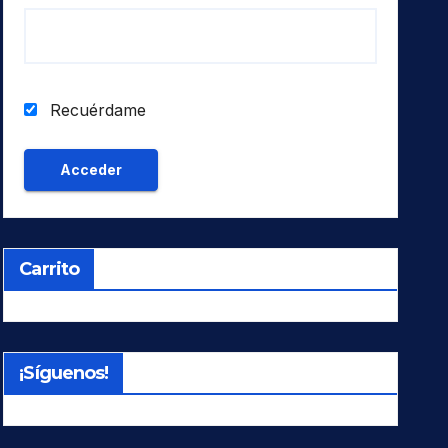
Recuérdame
Carrito
¡Síguenos!