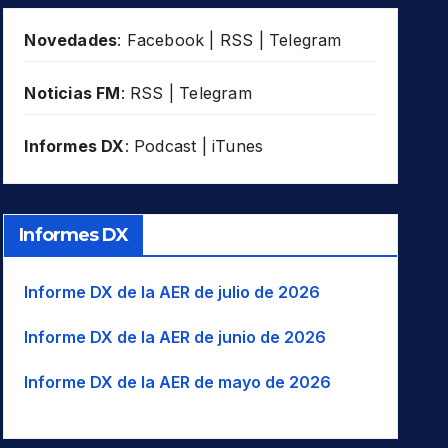
Novedades
:
Facebook
|
RSS
|
Telegram
Noticias FM
:
RSS
|
Telegram
Informes DX
:
Podcast
|
iTunes
Informes DX
Informe DX de la AER de julio de 2026
Informe DX de la AER de junio de 2026
Informe DX de la AER de mayo de 2026