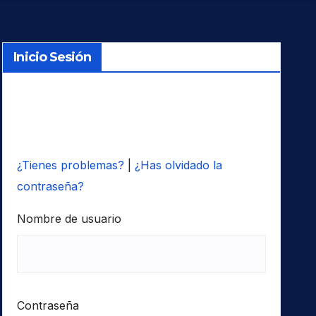
Inicio Sesión
¿Tienes problemas?
|
¿Has olvidado la
contraseña?
Nombre de usuario
Contraseña