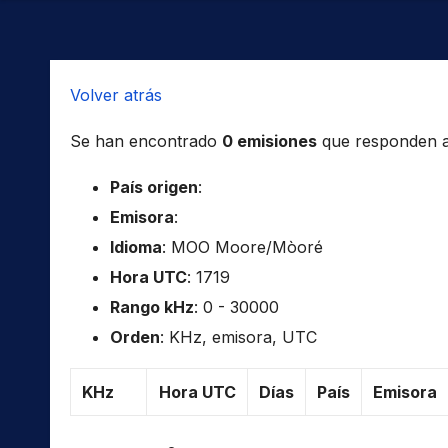
Volver atrás
Se han encontrado
0 emisiones
que responden a l
País origen
:
Emisora
:
Idioma
: MOO Moore/Mòoré
Hora UTC
: 1719
Rango kHz
: 0 - 30000
Orden
: KHz, emisora, UTC
KHz
Hora UTC
Días
País
Emisora