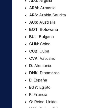
ALG
: Argelia
ARM
: Armenia
ARS
: Arabia Saudita
AUS
: Australia
BOT
: Botswana
BUL
: Bulgaria
CHN
: China
CUB
: Cuba
CVA
: Vaticano
D
: Alemania
DNK
: Dinamarca
E
: España
EGY
: Egipto
F
: Francia
G
: Reino Unido