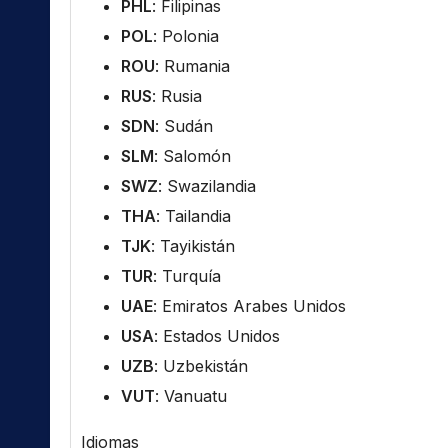
PHL
: Filipinas
POL
: Polonia
ROU
: Rumania
RUS
: Rusia
SDN
: Sudán
SLM
: Salomón
SWZ
: Swazilandia
THA
: Tailandia
TJK
: Tayikistán
TUR
: Turquía
UAE
: Emiratos Arabes Unidos
USA
: Estados Unidos
UZB
: Uzbekistán
VUT
: Vanuatu
Idiomas