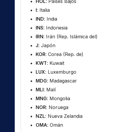
HOL
: Países Bajos
I
: Italia
IND
: India
INS
: Indonesia
IRN
: Irán (Rep. Islámica del)
J
: Japón
KOR
: Corea (Rep. de)
KWT
: Kuwait
LUX
: Luxemburgo
MDG
: Madagascar
MLI
: Malí
MNG
: Mongolia
NOR
: Noruega
NZL
: Nueva Zelandia
OMA
: Omán