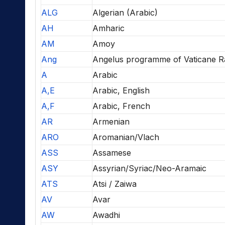
ALG
Algerian (Arabic)
AH
Amharic
AM
Amoy
Ang
Angelus programme of Vaticane R
A
Arabic
A,E
Arabic, English
A,F
Arabic, French
AR
Armenian
ARO
Aromanian/Vlach
ASS
Assamese
ASY
Assyrian/Syriac/Neo-Aramaic
ATS
Atsi / Zaiwa
AV
Avar
AW
Awadhi