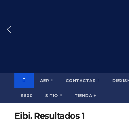
Saltar
al
contenido
AER
CONTACTAR
DIEXI
S500
SITIO
TIENDA +
Eibi. Resultados 1