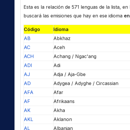
Esta es la relación de 571 lenguas de la lista, e
buscará las emisiones que hay en ese idioma
en
Código
Idioma
AB
Abkhaz
AC
Aceh
ACH
Achang / Ngac'ang
ADI
Adi
AJ
Adja / Aja-Gbe
AD
Adygea / Adyghe / Circassian
AFA
Afar
AF
Afrikaans
AK
Akha
AKL
Aklanon
AL
Albanian