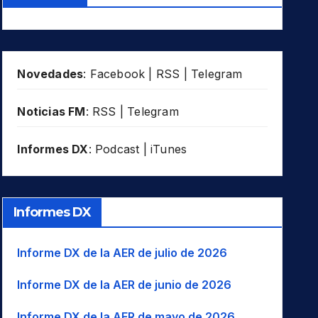
Novedades
:
Facebook
|
RSS
|
Telegram
Noticias FM
:
RSS
|
Telegram
Informes DX
:
Podcast
|
iTunes
Informes DX
Informe DX de la AER de julio de 2026
Informe DX de la AER de junio de 2026
Informe DX de la AER de mayo de 2026