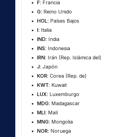
F
: Francia
G
: Reino Unido
HOL
: Países Bajos
I
: Italia
IND
: India
INS
: Indonesia
IRN
: Irán (Rep. Islámica del)
J
: Japón
KOR
: Corea (Rep. de)
KWT
: Kuwait
LUX
: Luxemburgo
MDG
: Madagascar
MLI
: Malí
MNG
: Mongolia
NOR
: Noruega