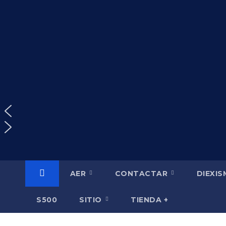
Saltar
al
contenido
AER
CONTACTAR
DIEXI
S500
SITIO
TIENDA +