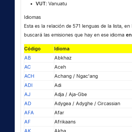
VUT
: Vanuatu
Idiomas
Esta es la relación de 571 lenguas de la lista, e
buscará las emisiones que hay en ese idioma
en
Código
Idioma
AB
Abkhaz
AC
Aceh
ACH
Achang / Ngac'ang
ADI
Adi
AJ
Adja / Aja-Gbe
AD
Adygea / Adyghe / Circassian
AFA
Afar
AF
Afrikaans
AK
Akha