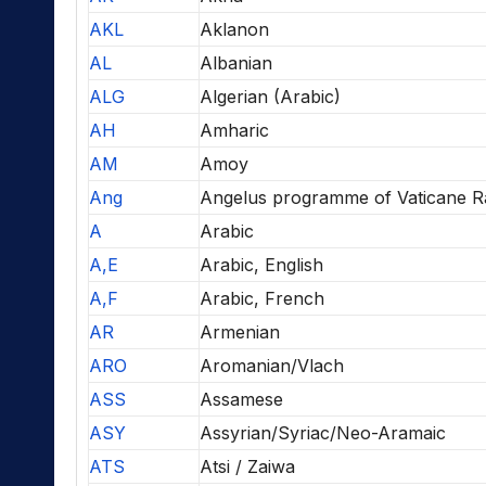
AKL
Aklanon
AL
Albanian
ALG
Algerian (Arabic)
AH
Amharic
AM
Amoy
Ang
Angelus programme of Vaticane R
A
Arabic
A,E
Arabic, English
A,F
Arabic, French
AR
Armenian
ARO
Aromanian/Vlach
ASS
Assamese
ASY
Assyrian/Syriac/Neo-Aramaic
ATS
Atsi / Zaiwa