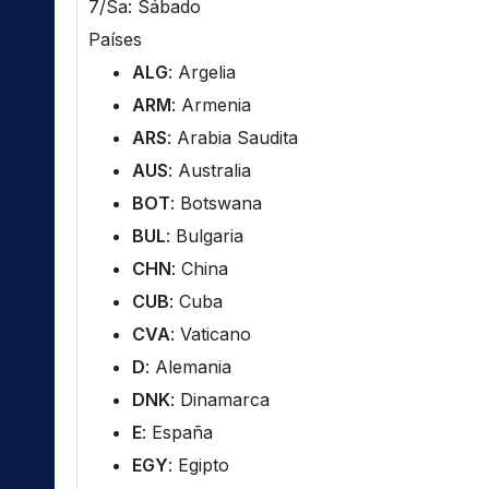
7/Sa: Sábado
Países
ALG
: Argelia
ARM
: Armenia
ARS
: Arabia Saudita
AUS
: Australia
BOT
: Botswana
BUL
: Bulgaria
CHN
: China
CUB
: Cuba
CVA
: Vaticano
D
: Alemania
DNK
: Dinamarca
E
: España
EGY
: Egipto