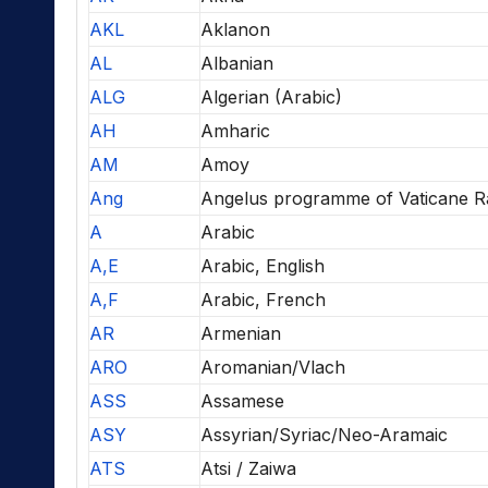
AKL
Aklanon
AL
Albanian
ALG
Algerian (Arabic)
AH
Amharic
AM
Amoy
Ang
Angelus programme of Vaticane R
A
Arabic
A,E
Arabic, English
A,F
Arabic, French
AR
Armenian
ARO
Aromanian/Vlach
ASS
Assamese
ASY
Assyrian/Syriac/Neo-Aramaic
ATS
Atsi / Zaiwa