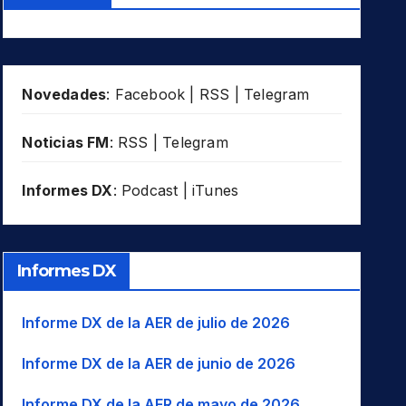
Novedades
:
Facebook
|
RSS
|
Telegram
Noticias FM
:
RSS
|
Telegram
Informes DX
:
Podcast
|
iTunes
Informes DX
Informe DX de la AER de julio de 2026
Informe DX de la AER de junio de 2026
Informe DX de la AER de mayo de 2026