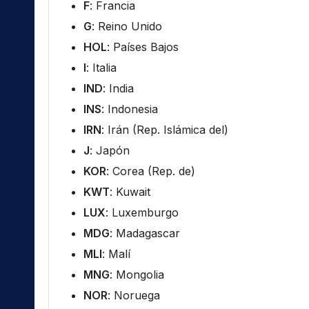
F
: Francia
G
: Reino Unido
HOL
: Países Bajos
I
: Italia
IND
: India
INS
: Indonesia
IRN
: Irán (Rep. Islámica del)
J
: Japón
KOR
: Corea (Rep. de)
KWT
: Kuwait
LUX
: Luxemburgo
MDG
: Madagascar
MLI
: Malí
MNG
: Mongolia
NOR
: Noruega