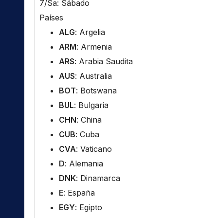
7/Sa: Sábado
Países
ALG
: Argelia
ARM
: Armenia
ARS
: Arabia Saudita
AUS
: Australia
BOT
: Botswana
BUL
: Bulgaria
CHN
: China
CUB
: Cuba
CVA
: Vaticano
D
: Alemania
DNK
: Dinamarca
E
: España
EGY
: Egipto