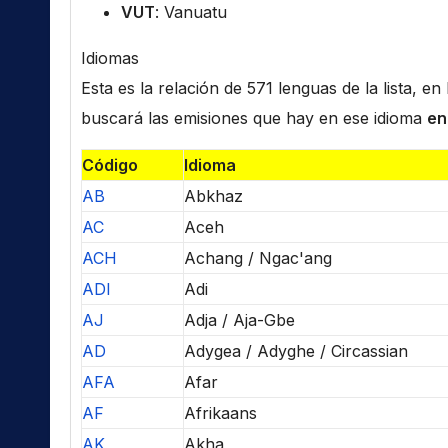
VUT
: Vanuatu
Idiomas
Esta es la relación de 571 lenguas de la lista, e
buscará las emisiones que hay en ese idioma
en
Código
Idioma
AB
Abkhaz
AC
Aceh
ACH
Achang / Ngac'ang
ADI
Adi
AJ
Adja / Aja-Gbe
AD
Adygea / Adyghe / Circassian
AFA
Afar
AF
Afrikaans
AK
Akha