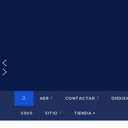
Saltar
al
contenido
AER
CONTACTAR
DIEXI
S500
SITIO
TIENDA +