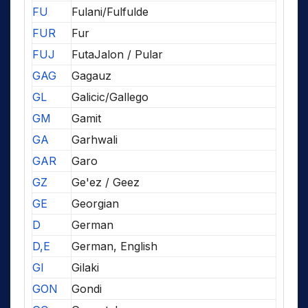
FU
Fulani/Fulfulde
FUR
Fur
FUJ
FutaJalon / Pular
GAG
Gagauz
GL
Galicic/Gallego
GM
Gamit
GA
Garhwali
GAR
Garo
GZ
Ge'ez / Geez
GE
Georgian
D
German
D,E
German, English
GI
Gilaki
GON
Gondi