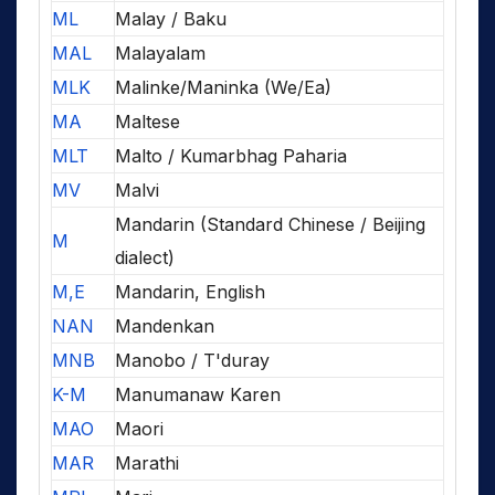
ML
Malay / Baku
MAL
Malayalam
MLK
Malinke/Maninka (We/Ea)
MA
Maltese
MLT
Malto / Kumarbhag Paharia
MV
Malvi
Mandarin (Standard Chinese / Beijing
M
dialect)
M,E
Mandarin, English
NAN
Mandenkan
MNB
Manobo / T'duray
K-M
Manumanaw Karen
MAO
Maori
MAR
Marathi