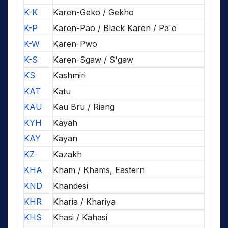
K-K
Karen-Geko / Gekho
K-P
Karen-Pao / Black Karen / Pa'o
K-W
Karen-Pwo
K-S
Karen-Sgaw / S'gaw
KS
Kashmiri
KAT
Katu
KAU
Kau Bru / Riang
KYH
Kayah
KAY
Kayan
KZ
Kazakh
KHA
Kham / Khams, Eastern
KND
Khandesi
KHR
Kharia / Khariya
KHS
Khasi / Kahasi