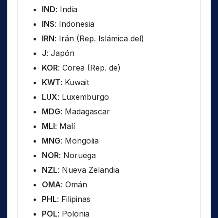
IND
: India
INS
: Indonesia
IRN
: Irán (Rep. Islámica del)
J
: Japón
KOR
: Corea (Rep. de)
KWT
: Kuwait
LUX
: Luxemburgo
MDG
: Madagascar
MLI
: Malí
MNG
: Mongolia
NOR
: Noruega
NZL
: Nueva Zelandia
OMA
: Omán
PHL
: Filipinas
POL
: Polonia