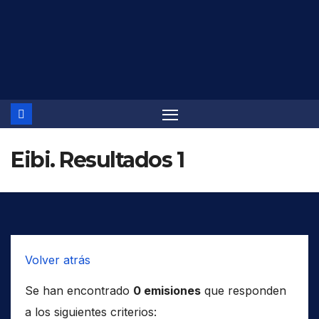
Saltar
al
contenido
Eibi. Resultados 1
Volver atrás
Se han encontrado
0 emisiones
que responden
a los siguientes criterios: