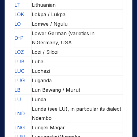
LT
Lithuanian
LOK
Lokpa / Lukpa
LO
Lomwe / Ngulu
Lower German (varieties in
D-P
N.Germany, USA
LOZ
Lozi / Silozi
LUB
Luba
LUC
Luchazi
LUG
Luganda
LB
Lun Bawang / Murut
LU
Lunda
Lunda (see LU), in particular its dialect
LND
Ndembo
LNG
Lungeli Magar