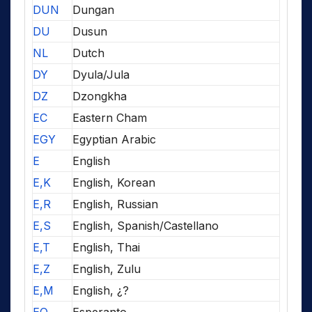
DUN
Dungan
DU
Dusun
NL
Dutch
DY
Dyula/Jula
DZ
Dzongkha
EC
Eastern Cham
EGY
Egyptian Arabic
E
English
E,K
English, Korean
E,R
English, Russian
E,S
English, Spanish/Castellano
E,T
English, Thai
E,Z
English, Zulu
E,M
English, ¿?