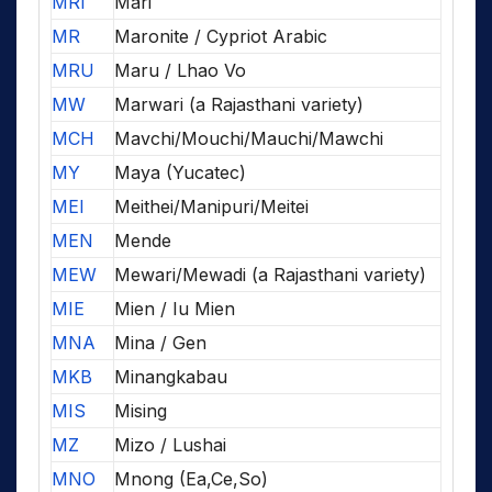
MRI
Mari
MR
Maronite / Cypriot Arabic
MRU
Maru / Lhao Vo
MW
Marwari (a Rajasthani variety)
MCH
Mavchi/Mouchi/Mauchi/Mawchi
MY
Maya (Yucatec)
MEI
Meithei/Manipuri/Meitei
MEN
Mende
MEW
Mewari/Mewadi (a Rajasthani variety)
MIE
Mien / Iu Mien
MNA
Mina / Gen
MKB
Minangkabau
MIS
Mising
MZ
Mizo / Lushai
MNO
Mnong (Ea,Ce,So)