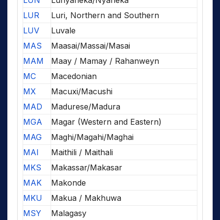
LUN
Lunyaneka/Nyaneka
LUR
Luri, Northern and Southern
LUV
Luvale
MAS
Maasai/Massai/Masai
MAM
Maay / Mamay / Rahanweyn
MC
Macedonian
MX
Macuxi/Macushi
MAD
Madurese/Madura
MGA
Magar (Western and Eastern)
MAG
Maghi/Magahi/Maghai
MAI
Maithili / Maithali
MKS
Makassar/Makasar
MAK
Makonde
MKU
Makua / Makhuwa
MSY
Malagasy