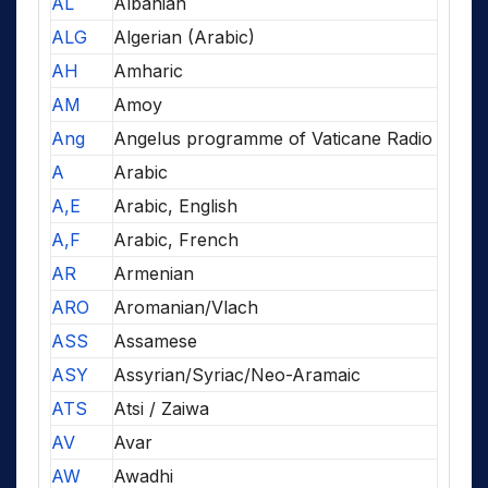
AL
Albanian
ALG
Algerian (Arabic)
AH
Amharic
AM
Amoy
Ang
Angelus programme of Vaticane Radio
A
Arabic
A,E
Arabic, English
A,F
Arabic, French
AR
Armenian
ARO
Aromanian/Vlach
ASS
Assamese
ASY
Assyrian/Syriac/Neo-Aramaic
ATS
Atsi / Zaiwa
AV
Avar
AW
Awadhi