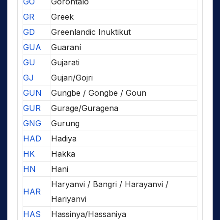
GO
Gorontalo
GR
Greek
GD
Greenlandic Inuktikut
GUA
Guaraní
GU
Gujarati
GJ
Gujari/Gojri
GUN
Gungbe / Gongbe / Goun
GUR
Gurage/Guragena
GNG
Gurung
HAD
Hadiya
HK
Hakka
HN
Hani
Haryanvi / Bangri / Harayanvi /
HAR
Hariyanvi
HAS
Hassinya/Hassaniya