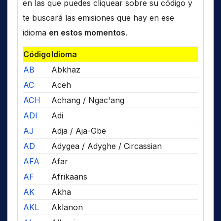
en las que puedes cliquear sobre su código y
te buscará las emisiones que hay en ese
idioma
en estos momentos
.
Código
Idioma
AB
Abkhaz
AC
Aceh
ACH
Achang / Ngac'ang
ADI
Adi
AJ
Adja / Aja-Gbe
AD
Adygea / Adyghe / Circassian
AFA
Afar
AF
Afrikaans
AK
Akha
AKL
Aklanon