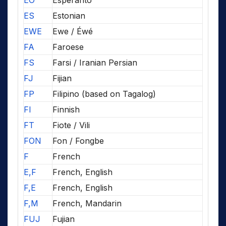
EO
Esperanto
ES
Estonian
EWE
Ewe / Éwé
FA
Faroese
FS
Farsi / Iranian Persian
FJ
Fijian
FP
Filipino (based on Tagalog)
FI
Finnish
FT
Fiote / Vili
FON
Fon / Fongbe
F
French
E,F
French, English
F,E
French, English
F,M
French, Mandarin
FUJ
Fujian