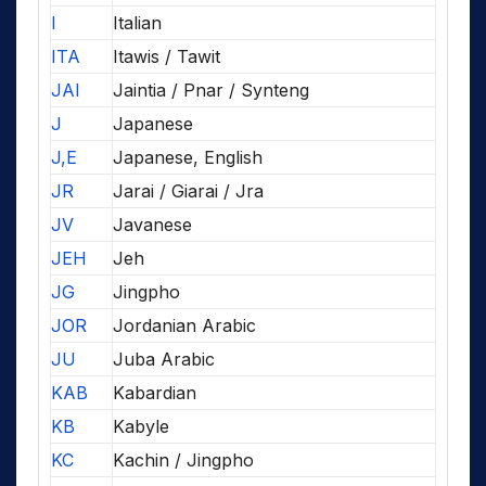
I
Italian
ITA
Itawis / Tawit
JAI
Jaintia / Pnar / Synteng
J
Japanese
J,E
Japanese, English
JR
Jarai / Giarai / Jra
JV
Javanese
JEH
Jeh
JG
Jingpho
JOR
Jordanian Arabic
JU
Juba Arabic
KAB
Kabardian
KB
Kabyle
KC
Kachin / Jingpho