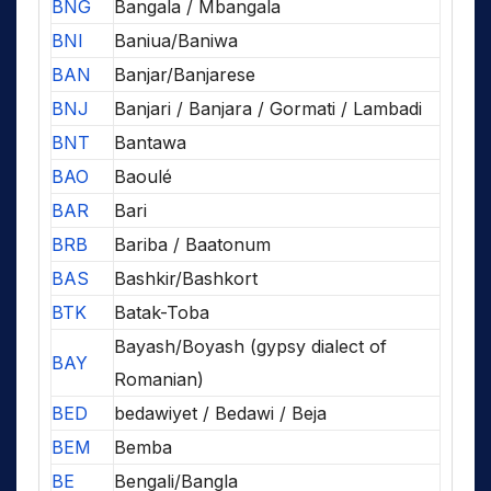
BNG
Bangala / Mbangala
BNI
Baniua/Baniwa
BAN
Banjar/Banjarese
BNJ
Banjari / Banjara / Gormati / Lambadi
BNT
Bantawa
BAO
Baoulé
BAR
Bari
BRB
Bariba / Baatonum
BAS
Bashkir/Bashkort
BTK
Batak-Toba
Bayash/Boyash (gypsy dialect of
BAY
Romanian)
BED
bedawiyet / Bedawi / Beja
BEM
Bemba
BE
Bengali/Bangla