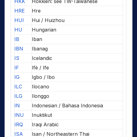
HKK
Hokkien: see TW-Taiwanese
HRE
Hre
HUI
Hui / Huizhou
HU
Hungarian
IB
Iban
IBN
Ibanag
IS
Icelandic
IF
Ifè / Ife
IG
Igbo / Ibo
ILC
Ilocano
ILG
Ilonggo
IN
Indonesian / Bahasa Indonesia
INU
Inuktikut
IRQ
Iraqi Arabic
ISA
Isan / Northeastern Thai