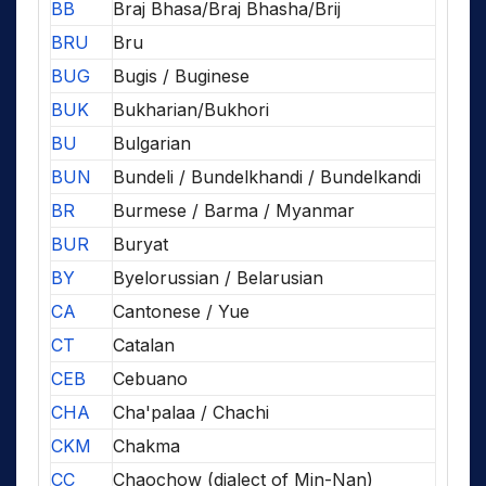
BB
Braj Bhasa/Braj Bhasha/Brij
BRU
Bru
BUG
Bugis / Buginese
BUK
Bukharian/Bukhori
BU
Bulgarian
BUN
Bundeli / Bundelkhandi / Bundelkandi
BR
Burmese / Barma / Myanmar
BUR
Buryat
BY
Byelorussian / Belarusian
CA
Cantonese / Yue
CT
Catalan
CEB
Cebuano
CHA
Cha'palaa / Chachi
CKM
Chakma
CC
Chaochow (dialect of Min-Nan)