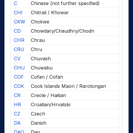
C
Chinese (not further specified)
CHI
Chitrali / Khowar
CKW
Chokwe
CD
Chowdary/Chaudhry/Chodri
CHR
Chrau
CRU
Chru
CV
Chuvash
CHU
Chuwabu
COF
Cofan / Cofán
COK
Cook Islands Maori / Rarotongan
CR
Creole / Haitian
HR
Croatian/Hrvatski
CZ
Czech
DA
Danish
DAO
Dao