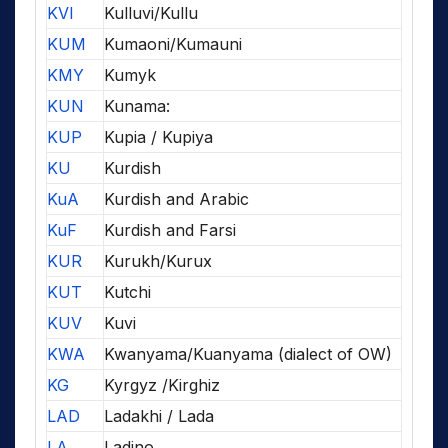
KVI
Kulluvi/Kullu
KUM
Kumaoni/Kumauni
KMY
Kumyk
KUN
Kunama:
KUP
Kupia / Kupiya
KU
Kurdish
KuA
Kurdish and Arabic
KuF
Kurdish and Farsi
KUR
Kurukh/Kurux
KUT
Kutchi
KUV
Kuvi
KWA
Kwanyama/Kuanyama (dialect of OW)
KG
Kyrgyz /Kirghiz
LAD
Ladakhi / Lada
LA
Ladino