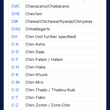
CVC
Chavacano/Chabacano
CHE
Chechen
CW
Chewa/Chichewa/Nyanja/Chinyanja
CHG
Chhattisgarhi
CH
Chin (not further specified)
C-A
Chin-Asho
C-D
Chin-Daai:
C-F
Chin-Falam / Halam
C-H
Chin-Haka
C-K
Chin-Khumi
C-M
Chin-Mro
C-O
Chin-Thado / Thadou-Kuki
C-T
Chin-Tidim
C-Z
Chin-Zomin / Zomi-Chin