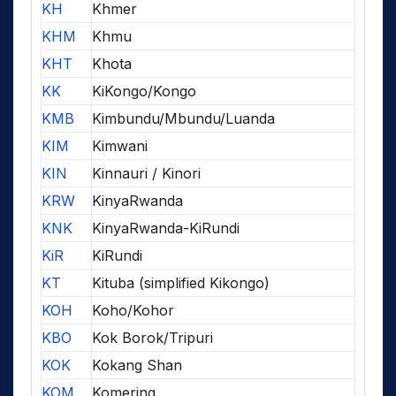
KH
Khmer
KHM
Khmu
KHT
Khota
KK
KiKongo/Kongo
KMB
Kimbundu/Mbundu/Luanda
KIM
Kimwani
KIN
Kinnauri / Kinori
KRW
KinyaRwanda
KNK
KinyaRwanda-KiRundi
KiR
KiRundi
KT
Kituba (simplified Kikongo)
KOH
Koho/Kohor
KBO
Kok Borok/Tripuri
KOK
Kokang Shan
KOM
Komering