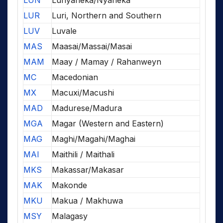
LUN
Lunyaneka/Nyaneka
LUR
Luri, Northern and Southern
LUV
Luvale
MAS
Maasai/Massai/Masai
MAM
Maay / Mamay / Rahanweyn
MC
Macedonian
MX
Macuxi/Macushi
MAD
Madurese/Madura
MGA
Magar (Western and Eastern)
MAG
Maghi/Magahi/Maghai
MAI
Maithili / Maithali
MKS
Makassar/Makasar
MAK
Makonde
MKU
Makua / Makhuwa
MSY
Malagasy