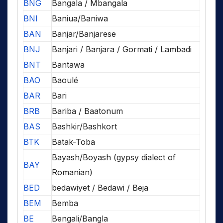
BNG
Bangala / Mbangala
BNI
Baniua/Baniwa
BAN
Banjar/Banjarese
BNJ
Banjari / Banjara / Gormati / Lambadi
BNT
Bantawa
BAO
Baoulé
BAR
Bari
BRB
Bariba / Baatonum
BAS
Bashkir/Bashkort
BTK
Batak-Toba
Bayash/Boyash (gypsy dialect of
BAY
Romanian)
BED
bedawiyet / Bedawi / Beja
BEM
Bemba
BE
Bengali/Bangla