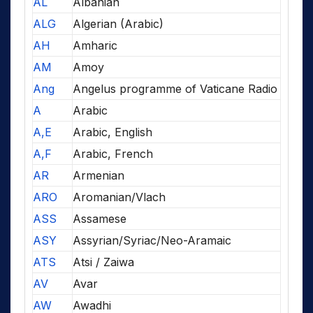
AL
Albanian
ALG
Algerian (Arabic)
AH
Amharic
AM
Amoy
Ang
Angelus programme of Vaticane Radio
A
Arabic
A,E
Arabic, English
A,F
Arabic, French
AR
Armenian
ARO
Aromanian/Vlach
ASS
Assamese
ASY
Assyrian/Syriac/Neo-Aramaic
ATS
Atsi / Zaiwa
AV
Avar
AW
Awadhi