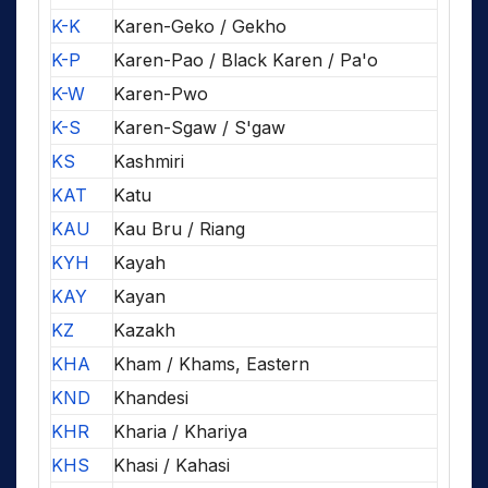
K-K
Karen-Geko / Gekho
K-P
Karen-Pao / Black Karen / Pa'o
K-W
Karen-Pwo
K-S
Karen-Sgaw / S'gaw
KS
Kashmiri
KAT
Katu
KAU
Kau Bru / Riang
KYH
Kayah
KAY
Kayan
KZ
Kazakh
KHA
Kham / Khams, Eastern
KND
Khandesi
KHR
Kharia / Khariya
KHS
Khasi / Kahasi