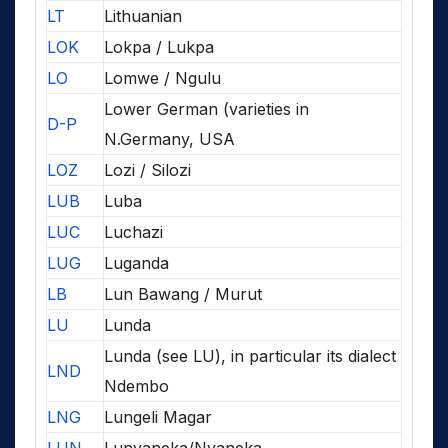
LT
Lithuanian
LOK
Lokpa / Lukpa
LO
Lomwe / Ngulu
Lower German (varieties in
D-P
N.Germany, USA
LOZ
Lozi / Silozi
LUB
Luba
LUC
Luchazi
LUG
Luganda
LB
Lun Bawang / Murut
LU
Lunda
Lunda (see LU), in particular its dialect
LND
Ndembo
LNG
Lungeli Magar