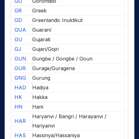
GO
Gorontalo
GR
Greek
GD
Greenlandic Inuktikut
GUA
Guaraní
GU
Gujarati
GJ
Gujari/Gojri
GUN
Gungbe / Gongbe / Goun
GUR
Gurage/Guragena
GNG
Gurung
HAD
Hadiya
HK
Hakka
HN
Hani
Haryanvi / Bangri / Harayanvi /
HAR
Hariyanvi
HAS
Hassinya/Hassaniya