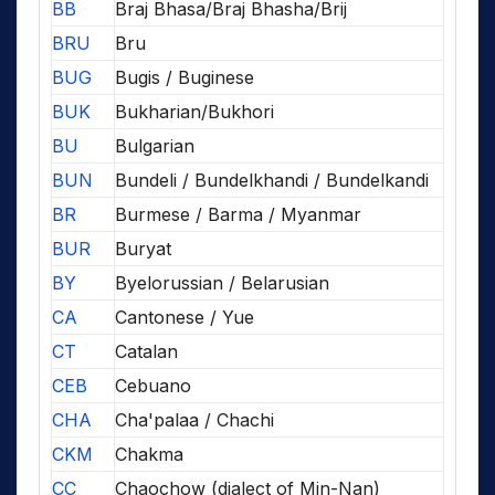
BB
Braj Bhasa/Braj Bhasha/Brij
BRU
Bru
BUG
Bugis / Buginese
BUK
Bukharian/Bukhori
BU
Bulgarian
BUN
Bundeli / Bundelkhandi / Bundelkandi
BR
Burmese / Barma / Myanmar
BUR
Buryat
BY
Byelorussian / Belarusian
CA
Cantonese / Yue
CT
Catalan
CEB
Cebuano
CHA
Cha'palaa / Chachi
CKM
Chakma
CC
Chaochow (dialect of Min-Nan)