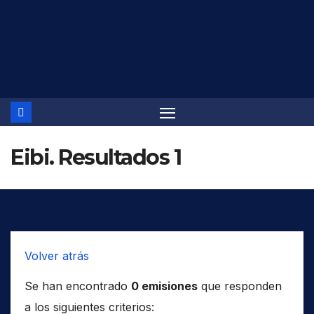
Saltar
al
contenido
Eibi. Resultados 1
Volver atrás
Se han encontrado
0 emisiones
que responden
a los siguientes criterios: