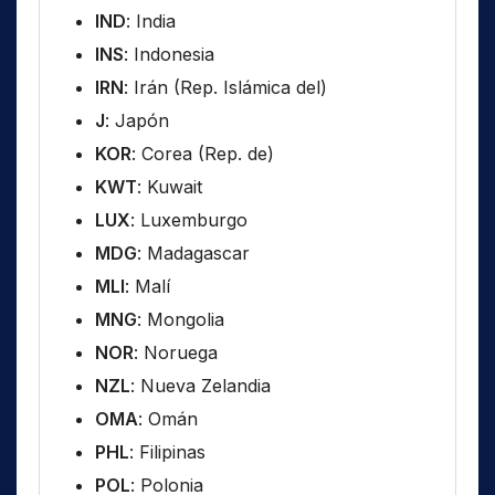
IND
: India
INS
: Indonesia
IRN
: Irán (Rep. Islámica del)
J
: Japón
KOR
: Corea (Rep. de)
KWT
: Kuwait
LUX
: Luxemburgo
MDG
: Madagascar
MLI
: Malí
MNG
: Mongolia
NOR
: Noruega
NZL
: Nueva Zelandia
OMA
: Omán
PHL
: Filipinas
POL
: Polonia