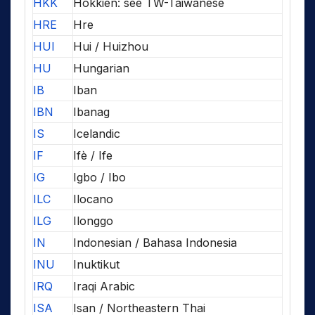
HKK
Hokkien: see TW-Taiwanese
HRE
Hre
HUI
Hui / Huizhou
HU
Hungarian
IB
Iban
IBN
Ibanag
IS
Icelandic
IF
Ifè / Ife
IG
Igbo / Ibo
ILC
Ilocano
ILG
Ilonggo
IN
Indonesian / Bahasa Indonesia
INU
Inuktikut
IRQ
Iraqi Arabic
ISA
Isan / Northeastern Thai