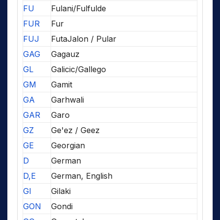
FU
Fulani/Fulfulde
FUR
Fur
FUJ
FutaJalon / Pular
GAG
Gagauz
GL
Galicic/Gallego
GM
Gamit
GA
Garhwali
GAR
Garo
GZ
Ge'ez / Geez
GE
Georgian
D
German
D,E
German, English
GI
Gilaki
GON
Gondi