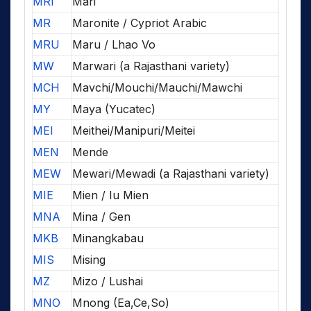
MRI
Mari
MR
Maronite / Cypriot Arabic
MRU
Maru / Lhao Vo
MW
Marwari (a Rajasthani variety)
MCH
Mavchi/Mouchi/Mauchi/Mawchi
MY
Maya (Yucatec)
MEI
Meithei/Manipuri/Meitei
MEN
Mende
MEW
Mewari/Mewadi (a Rajasthani variety)
MIE
Mien / Iu Mien
MNA
Mina / Gen
MKB
Minangkabau
MIS
Mising
MZ
Mizo / Lushai
MNO
Mnong (Ea,Ce,So)