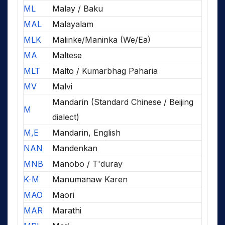
ML
Malay / Baku
MAL
Malayalam
MLK
Malinke/Maninka (We/Ea)
MA
Maltese
MLT
Malto / Kumarbhag Paharia
MV
Malvi
Mandarin (Standard Chinese / Beijing
M
dialect)
M,E
Mandarin, English
NAN
Mandenkan
MNB
Manobo / T'duray
K-M
Manumanaw Karen
MAO
Maori
MAR
Marathi