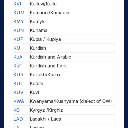
KVI
Kulluvi/Kullu
KUM
Kumaoni/Kumauni
KMY
Kumyk
KUN
Kunama:
KUP
Kupia / Kupiya
KU
Kurdish
KuA
Kurdish and Arabic
KuF
Kurdish and Farsi
KUR
Kurukh/Kurux
KUT
Kutchi
KUV
Kuvi
KWA
Kwanyama/Kuanyama (dialect of OW)
KG
Kyrgyz /Kirghiz
LAD
Ladakhi / Lada
LA
Ladino