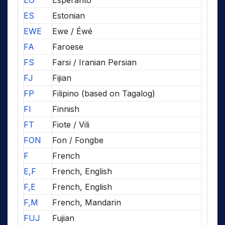
EO
Esperanto
ES
Estonian
EWE
Ewe / Éwé
FA
Faroese
FS
Farsi / Iranian Persian
FJ
Fijian
FP
Filipino (based on Tagalog)
FI
Finnish
FT
Fiote / Vili
FON
Fon / Fongbe
F
French
E,F
French, English
F,E
French, English
F,M
French, Mandarin
FUJ
Fujian