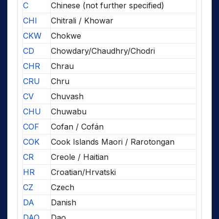
C
Chinese (not further specified)
CHI
Chitrali / Khowar
CKW
Chokwe
CD
Chowdary/Chaudhry/Chodri
CHR
Chrau
CRU
Chru
CV
Chuvash
CHU
Chuwabu
COF
Cofan / Cofán
COK
Cook Islands Maori / Rarotongan
CR
Creole / Haitian
HR
Croatian/Hrvatski
CZ
Czech
DA
Danish
DAO
Dao