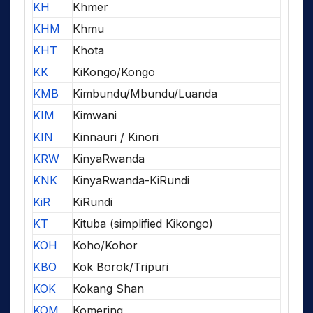
KH
Khmer
KHM
Khmu
KHT
Khota
KK
KiKongo/Kongo
KMB
Kimbundu/Mbundu/Luanda
KIM
Kimwani
KIN
Kinnauri / Kinori
KRW
KinyaRwanda
KNK
KinyaRwanda-KiRundi
KiR
KiRundi
KT
Kituba (simplified Kikongo)
KOH
Koho/Kohor
KBO
Kok Borok/Tripuri
KOK
Kokang Shan
KOM
Komering