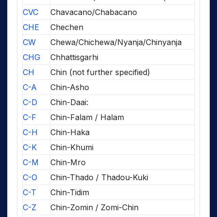
CVC
Chavacano/Chabacano
CHE
Chechen
CW
Chewa/Chichewa/Nyanja/Chinyanja
CHG
Chhattisgarhi
CH
Chin (not further specified)
C-A
Chin-Asho
C-D
Chin-Daai:
C-F
Chin-Falam / Halam
C-H
Chin-Haka
C-K
Chin-Khumi
C-M
Chin-Mro
C-O
Chin-Thado / Thadou-Kuki
C-T
Chin-Tidim
C-Z
Chin-Zomin / Zomi-Chin