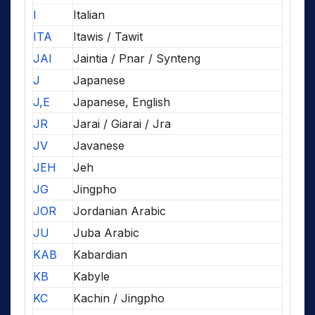
I
Italian
ITA
Itawis / Tawit
JAI
Jaintia / Pnar / Synteng
J
Japanese
J,E
Japanese, English
JR
Jarai / Giarai / Jra
JV
Javanese
JEH
Jeh
JG
Jingpho
JOR
Jordanian Arabic
JU
Juba Arabic
KAB
Kabardian
KB
Kabyle
KC
Kachin / Jingpho