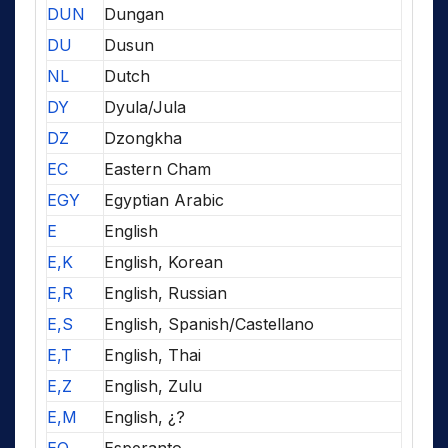
DUN
Dungan
DU
Dusun
NL
Dutch
DY
Dyula/Jula
DZ
Dzongkha
EC
Eastern Cham
EGY
Egyptian Arabic
E
English
E,K
English, Korean
E,R
English, Russian
E,S
English, Spanish/Castellano
E,T
English, Thai
E,Z
English, Zulu
E,M
English, ¿?