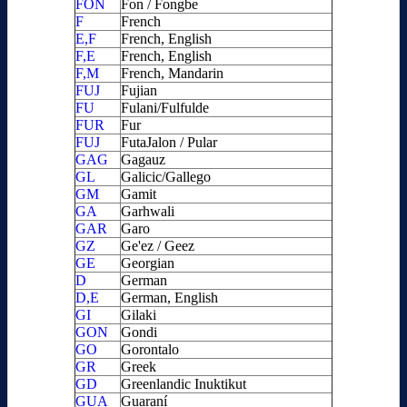
FON
Fon / Fongbe
F
French
E,F
French, English
F,E
French, English
F,M
French, Mandarin
FUJ
Fujian
FU
Fulani/Fulfulde
FUR
Fur
FUJ
FutaJalon / Pular
GAG
Gagauz
GL
Galicic/Gallego
GM
Gamit
GA
Garhwali
GAR
Garo
GZ
Ge'ez / Geez
GE
Georgian
D
German
D,E
German, English
GI
Gilaki
GON
Gondi
GO
Gorontalo
GR
Greek
GD
Greenlandic Inuktikut
GUA
Guaraní