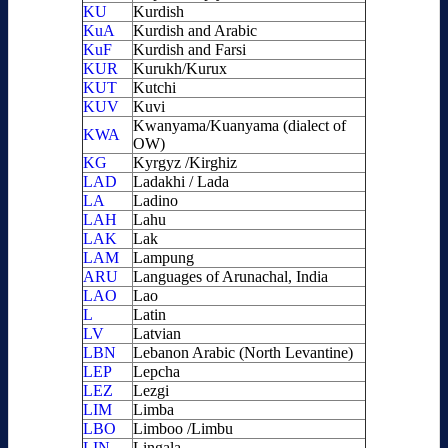
KU
Kurdish
KuA
Kurdish and Arabic
KuF
Kurdish and Farsi
KUR
Kurukh/Kurux
KUT
Kutchi
KUV
Kuvi
Kwanyama/Kuanyama (dialect of
KWA
OW)
KG
Kyrgyz /Kirghiz
LAD
Ladakhi / Lada
LA
Ladino
LAH
Lahu
LAK
Lak
LAM
Lampung
ARU
Languages of Arunachal, India
LAO
Lao
L
Latin
LV
Latvian
LBN
Lebanon Arabic (North Levantine)
LEP
Lepcha
LEZ
Lezgi
LIM
Limba
LBO
Limboo /Limbu
LIN
Lingala