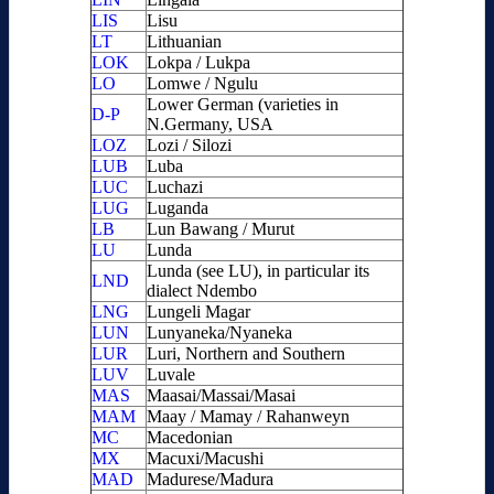
LIS
Lisu
LT
Lithuanian
LOK
Lokpa / Lukpa
LO
Lomwe / Ngulu
Lower German (varieties in
D-P
N.Germany, USA
LOZ
Lozi / Silozi
LUB
Luba
LUC
Luchazi
LUG
Luganda
LB
Lun Bawang / Murut
LU
Lunda
Lunda (see LU), in particular its
LND
dialect Ndembo
LNG
Lungeli Magar
LUN
Lunyaneka/Nyaneka
LUR
Luri, Northern and Southern
LUV
Luvale
MAS
Maasai/Massai/Masai
MAM
Maay / Mamay / Rahanweyn
MC
Macedonian
MX
Macuxi/Macushi
MAD
Madurese/Madura