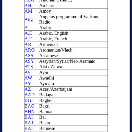
AH
Amharic
AM
Amoy
Angelus programme of Vaticane
Ang
Radio
A
Arabic
A,E
Arabic, English
A,F
Arabic, French
AR
Armenian
ARO
Aromanian/Vlach
ASS
Assamese
ASY
Assyrian/Syriac/Neo-Aramaic
ATS
Atsi / Zaiwa
AV
Avar
AW
Awadhi
AY
Aymara
AZ
Azeri/Azerbaijani
BAD
Badaga
BGL
Bagheli
BAG
Bagri
BHN
Bahnar
BAI
Bai
BAJ
Bajau
BAL
Balinese