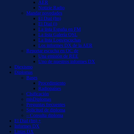
AER
Notizie Radio
Mandar novedades
El Dial (fm)
El Dial (i)
La lista España en FM
La lista Galería QSL
La lista Logs/escuchas
Los informes DX de la AER
Reportar escucha en OC de
Una emisión de REE
Uno de nuestros informes DX
Diexismo
Diplomas
Bases
Procedimiento
Radiopaíses
Clsificación
misDiplomas
Preguntas frecuentes
Solicitud de diploma
– Consulta diploma
El Dial (fm) +
Informes DX
Listas DX