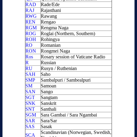
RAD
Rade/Ede
RAJ
Rajasthani
RWG
Rawang
REN
Rengao
RGM
Rengma Naga
ROG
Roglai (Northern, Southern)
ROH
Rohingya
RO
Romanian
RON
Rongmei Naga
Ros
Rosary session of Vaticane Radio
R
Russian
RU
Rusyn / Ruthenian
SAH
Saho
SMP
Sambalpuri / Sambealpuri
SM
Samoan
SAN
Sango
SGT
Sangtam
SNK
Sanskrit
SNT
Santhali
SGM
Sara Gambai / Sara Ngambai
SAR
Sara/Sar
SAS
Sasak
Scandinavian (Norwegian, Swedish,
SCA