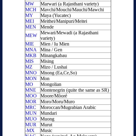
MW
Marwari (a Rajasthani variety)
MCH
Mavchi/Mouchi/Mauchi/Mawchi
MY
Maya (Yucatec)
MEI
Meithei/Manipuri/Meitei
MEN
Mende
Mewari/Mewadi (a Rajasthani
MEW
variety)
MIE
Mien / Iu Mien
MNA
Mina / Gen
MKB
Minangkabau
MIS
Mising
MZ
Mizo / Lushai
MNO
Mnong (Ea,Ce,So)
MON
Mon
MO
Mongolian
MNE
Montenegrin (quite the same as SR)
MOO
Moore/Mòoré
MOR
Moro/Moru/Muro
MRC
Moroccan/Mugrabian Arabic
MUN
Mundari
MUO
Muong
MUR
Murut
-MX
Music