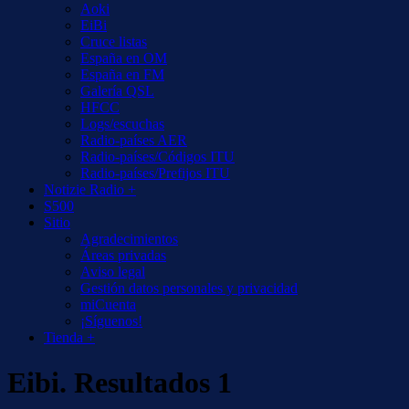
Aoki
EiBi
Cruce listas
España en OM
España en FM
Galería QSL
HFCC
Logs/escuchas
Radio-países AER
Radio-países/Códigos ITU
Radio-países/Prefijos ITU
Notizie Radio +
S500
Sitio
Agradecimientos
Áreas privadas
Aviso legal
Gestión datos personales y privacidad
miCuenta
¡Síguenos!
Tienda +
Eibi. Resultados 1