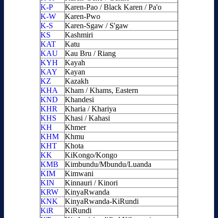
K-P
Karen-Pao / Black Karen / Pa'o
K-W
Karen-Pwo
K-S
Karen-Sgaw / S'gaw
KS
Kashmiri
KAT
Katu
KAU
Kau Bru / Riang
KYH
Kayah
KAY
Kayan
KZ
Kazakh
KHA
Kham / Khams, Eastern
KND
Khandesi
KHR
Kharia / Khariya
KHS
Khasi / Kahasi
KH
Khmer
KHM
Khmu
KHT
Khota
KK
KiKongo/Kongo
KMB
Kimbundu/Mbundu/Luanda
KIM
Kimwani
KIN
Kinnauri / Kinori
KRW
KinyaRwanda
KNK
KinyaRwanda-KiRundi
KiR
KiRundi