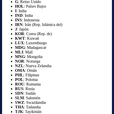
G
: Reino Unido
HOL
: Países Bajos
I
: Italia
IND
: India
INS
: Indonesia
IRN
: Irán (Rep. Islámica del)
J
: Japón
KOR
: Corea (Rep. de)
KWT
: Kuwait
LUX
: Luxemburgo
MDG
: Madagascar
MLI
: Malí
MNG
: Mongolia
NOR
: Noruega
NZL
: Nueva Zelandia
OMA
: Omán
PHL
: Filipinas
POL
: Polonia
ROU
: Rumania
RUS
: Rusia
SDN
: Sudán
SLM
: Salomón
SWZ
: Swazilandia
THA
: Tailandia
TJK
: Tayikistán