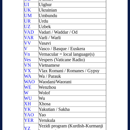
UI
Uighur
UK
Ukrainian
UM
Umbundu
UR
Urdu
UZ
Uzbek
VAD
Vadari / Waddar / Od
VAR
Varli / Warli
VV
Vasavi
V
Vasco / Basque / Euskera
Vn
Vernacular = local language(s)
Ves
Vespers (Vaticane Radio)
VN
Vietnamese
VX
Vlax Romani / Romanes / Gypsy
WA
Wa / Parauk
WAO
Waodani/Waorani
WE
Wenzhou
W
Wolof
WU
Wu
XH
Xhosa
YK
Yakutian / Sakha
YAO
Yao
YER
Yerukula
Yezidi program (Kurdish-Kurmanji
YZ