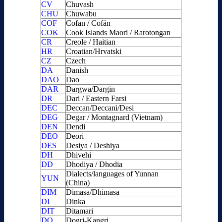
CV
Chuvash
CHU
Chuwabu
COF
Cofan / Cofán
COK
Cook Islands Maori / Rarotongan
CR
Creole / Haitian
HR
Croatian/Hrvatski
CZ
Czech
DA
Danish
DAO
Dao
DAR
Dargwa/Dargin
DR
Dari / Eastern Farsi
DEC
Deccan/Deccani/Desi
DEG
Degar / Montagnard (Vietnam)
DEN
Dendi
DEO
Deori
DES
Desiya / Deshiya
DH
Dhivehi
DD
Dhodiya / Dhodia
Dialects/languages of Yunnan
YUN
(China)
DIM
Dimasa/Dhimasa
DI
Dinka
DIT
Ditamari
DO
Dogri-Kangri