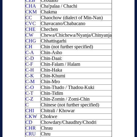
CEB
Cebuano
CHA
Cha'palaa / Chachi
CKM
Chakma
CC
Chaochow (dialect of Min-Nan)
CVC
Chavacano/Chabacano
CHE
Chechen
CW
Chewa/Chichewa/Nyanja/Chinyanja
CHG
Chhattisgarhi
CH
Chin (not further specified)
C-A
Chin-Asho
C-D
Chin-Daai:
C-F
Chin-Falam / Halam
C-H
Chin-Haka
C-K
Chin-Khumi
C-M
Chin-Mro
C-O
Chin-Thado / Thadou-Kuki
C-T
Chin-Tidim
C-Z
Chin-Zomin / Zomi-Chin
C
Chinese (not further specified)
CHI
Chitrali / Khowar
CKW
Chokwe
CD
Chowdary/Chaudhry/Chodri
CHR
Chrau
CRU
Chru