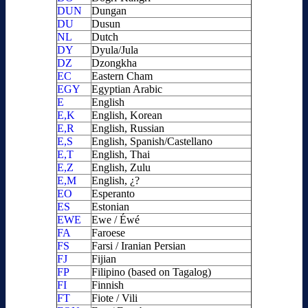
DUN
Dungan
DU
Dusun
NL
Dutch
DY
Dyula/Jula
DZ
Dzongkha
EC
Eastern Cham
EGY
Egyptian Arabic
E
English
E,K
English, Korean
E,R
English, Russian
E,S
English, Spanish/Castellano
E,T
English, Thai
E,Z
English, Zulu
E,M
English, ¿?
EO
Esperanto
ES
Estonian
EWE
Ewe / Éwé
FA
Faroese
FS
Farsi / Iranian Persian
FJ
Fijian
FP
Filipino (based on Tagalog)
FI
Finnish
FT
Fiote / Vili