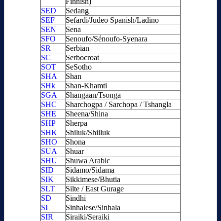
Finnish)
SED
Sedang
SEF
Sefardi/Judeo Spanish/Ladino
SEN
Sena
SFO
Senoufo/Sénoufo-Syenara
SR
Serbian
SC
Serbocroat
SOT
SeSotho
SHA
Shan
SHk
Shan-Khamti
SGA
Shangaan/Tsonga
SHC
Sharchogpa / Sarchopa / Tshangla
SHE
Sheena/Shina
SHP
Sherpa
SHK
Shiluk/Shilluk
SHO
Shona
SUA
Shuar
SHU
Shuwa Arabic
SID
Sidamo/Sidama
SIK
Sikkimese/Bhutia
SLT
Silte / East Gurage
SD
Sindhi
SI
Sinhalese/Sinhala
SIR
Siraiki/Seraiki