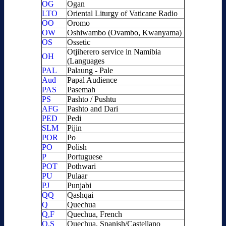
OG
Ogan
LTO
Oriental Liturgy of Vaticane Radio
OO
Oromo
OW
Oshiwambo (Ovambo, Kwanyama)
OS
Ossetic
Otjiherero service in Namibia
OH
(Languages
PAL
Palaung - Pale
Aud
Papal Audience
PAS
Pasemah
PS
Pashto / Pushtu
AFG
Pashto and Dari
PED
Pedi
SLM
Pijin
POR
Po
PO
Polish
P
Portuguese
POT
Pothwari
PU
Pulaar
PJ
Punjabi
QQ
Qashqai
Q
Quechua
Q,F
Quechua, French
Q,S
Quechua, Spanish/Castellano