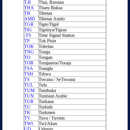
T,R
Thai, Russian
THA
Tharu Buksa
TB
Tibetan
AMD
Tibetan Amdo
TGR
Tigre/Tigré
TIG
Tigrinya/Tigray
-TS
Time Signal Station
TP
Tok Pisin
TOK
Tokelau
TNG
Tonga
TO
Tongan
TOR
Torajanese/Toraja
TSA
Tsangla
TSH
Tshwa
TS
Tswana / SeTswana
TUL
Tulu
TUM
Tumbuka
TUN
Tunisian Arabic
TUR
Turkana
TU
Turkish
TK
Turkmen
TV
Tuva / Tuvinic
TWI
Twi/Akan
UD
Udmurt