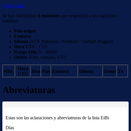
Volver atrás
Se han encontrado
0 emisiones
que responden a los siguientes
criterios:
País origen
:
Emisora
:
Idioma
: NTK Natakani / Netakani / Varhadi-Nagpuri
Hora UTC
: 1719
Rango kHz
: 0 - 30000
Orden
: KHz, emisora, UTC
Hora
KHz
Días
País
Emisora
Idioma
Zonas
Tx
UTC
Abreviaturas
Estas son las aclaraciones y abreviatruras de la lista EiBi
Días