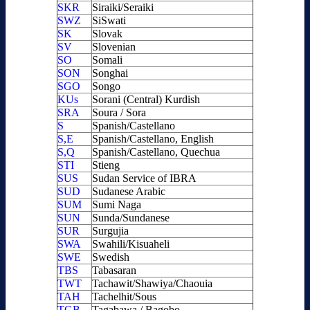
SKR
Siraiki/Seraiki
SWZ
SiSwati
SK
Slovak
SV
Slovenian
SO
Somali
SON
Songhai
SGO
Songo
KUs
Sorani (Central) Kurdish
SRA
Soura / Sora
S
Spanish/Castellano
S,E
Spanish/Castellano, English
S,Q
Spanish/Castellano, Quechua
STI
Stieng
SUS
Sudan Service of IBRA
SUD
Sudanese Arabic
SUM
Sumi Naga
SUN
Sunda/Sundanese
SUR
Surgujia
SWA
Swahili/Kisuaheli
SWE
Swedish
TBS
Tabasaran
TWT
Tachawit/Shawiya/Chaouia
TAH
Tachelhit/Sous
TGB
Tagabawa / Bagobo