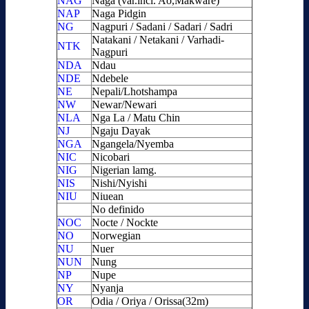
NAG
Naga (var.incl. Ao,Makware)
NAP
Naga Pidgin
NG
Nagpuri / Sadani / Sadari / Sadri
Natakani / Netakani / Varhadi-
NTK
Nagpuri
NDA
Ndau
NDE
Ndebele
NE
Nepali/Lhotshampa
NW
Newar/Newari
NLA
Nga La / Matu Chin
NJ
Ngaju Dayak
NGA
Ngangela/Nyemba
NIC
Nicobari
NIG
Nigerian lamg.
NIS
Nishi/Nyishi
NIU
Niuean
No definido
NOC
Nocte / Nockte
NO
Norwegian
NU
Nuer
NUN
Nung
NP
Nupe
NY
Nyanja
OR
Odia / Oriya / Orissa(32m)