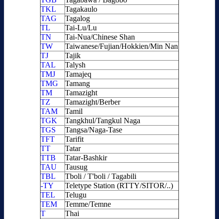
TKL
Tagakaulo
TAG
Tagalog
TL
Tai-Lu/Lu
TN
Tai-Nua/Chinese Shan
TW
Taiwanese/Fujian/Hokkien/Min Nan
TJ
Tajik
TAL
Talysh
TMJ
Tamajeq
TMG
Tamang
TM
Tamazight
TZ
Tamazight/Berber
TAM
Tamil
TGK
Tangkhul/Tangkul Naga
TGS
Tangsa/Naga-Tase
TFT
Tarifit
TT
Tatar
TTB
Tatar-Bashkir
TAU
Tausug
TBL
Tboli / T'boli / Tagabili
-TY
Teletype Station (RTTY/SITOR/..)
TEL
Telugu
TEM
Temme/Temne
T
Thai