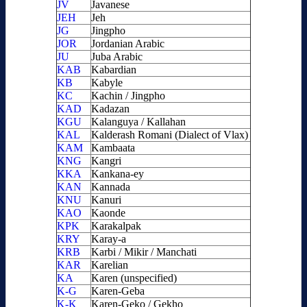
JV
Javanese
JEH
Jeh
JG
Jingpho
JOR
Jordanian Arabic
JU
Juba Arabic
KAB
Kabardian
KB
Kabyle
KC
Kachin / Jingpho
KAD
Kadazan
KGU
Kalanguya / Kallahan
KAL
Kalderash Romani (Dialect of Vlax)
KAM
Kambaata
KNG
Kangri
KKA
Kankana-ey
KAN
Kannada
KNU
Kanuri
KAO
Kaonde
KPK
Karakalpak
KRY
Karay-a
KRB
Karbi / Mikir / Manchati
KAR
Karelian
KA
Karen (unspecified)
K-G
Karen-Geba
K-K
Karen-Geko / Gekho