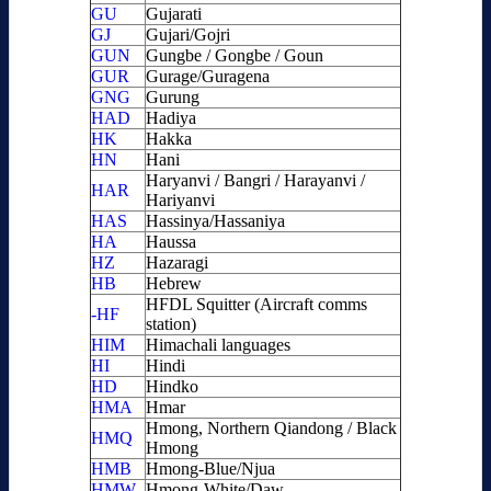
GU
Gujarati
GJ
Gujari/Gojri
GUN
Gungbe / Gongbe / Goun
GUR
Gurage/Guragena
GNG
Gurung
HAD
Hadiya
HK
Hakka
HN
Hani
Haryanvi / Bangri / Harayanvi /
HAR
Hariyanvi
HAS
Hassinya/Hassaniya
HA
Haussa
HZ
Hazaragi
HB
Hebrew
HFDL Squitter (Aircraft comms
-HF
station)
HIM
Himachali languages
HI
Hindi
HD
Hindko
HMA
Hmar
Hmong, Northern Qiandong / Black
HMQ
Hmong
HMB
Hmong-Blue/Njua
HMW
Hmong-White/Daw