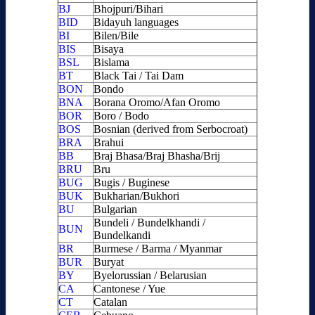
BJ
Bhojpuri/Bihari
BID
Bidayuh languages
BI
Bilen/Bile
BIS
Bisaya
BSL
Bislama
BT
Black Tai / Tai Dam
BON
Bondo
BNA
Borana Oromo/Afan Oromo
BOR
Boro / Bodo
BOS
Bosnian (derived from Serbocroat)
BRA
Brahui
BB
Braj Bhasa/Braj Bhasha/Brij
BRU
Bru
BUG
Bugis / Buginese
BUK
Bukharian/Bukhori
BU
Bulgarian
Bundeli / Bundelkhandi /
BUN
Bundelkandi
BR
Burmese / Barma / Myanmar
BUR
Buryat
BY
Byelorussian / Belarusian
CA
Cantonese / Yue
CT
Catalan