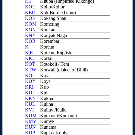
KT
Kituba (simplified Kikongo)
KOH
Koho/Kohor
KBO
Kok Borok/Tripuri
KOK
Kokang Shan
KOM
Komering
KON
Konkani
KNY
Konyak Naga
KOR
Korambar
K
Korean
K,E
Korean, English
KKU
Korku
KOT
Kotokoli / Tem
KTW
Kotwali (dialect of Bhili)
KOI
Koya
KOY
Koya
KRI
Krio
KUI
Kui
KKN
Kukna
KUL
Kulina
KVI
Kulluvi/Kullu
KUM
Kumaoni/Kumauni
KMY
Kumyk
KUN
Kunama:
KUP
Kupia / Kupiya