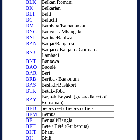
BLK
Balkan Romani
BK
Balkarian
BLT
Balti
BC
Baluchi
BM
Bambara/Bamanankan
BNG
Bangala / Mbangala
BNI
Baniua/Baniwa
BAN
Banjar/Banjarese
Banjari / Banjara / Gormati /
BNJ
Lambadi
BNT
Bantawa
BAO
Baoulé
BAR
Bari
BRB
Bariba / Baatonum
BAS
Bashkir/Bashkort
BTK
Batak-Toba
Bayash/Boyash (gypsy dialect of
BAY
Romanian)
BED
bedawiyet / Bedawi / Beja
BEM
Bemba
BE
Bengali/Bangla
BET
Bete / Bété (Guiberoua)
BHT
Bhatri
BH
Bhili