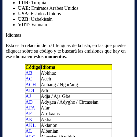
TUR
: Turquía
UAE
: Emiratos Arabes Unidos
USA
: Estados Unidos
UZB
: Uzbekistán
VUT
: Vanuatu
Idiomas
Esta es la relación de 571 lenguas de la lista, en las que puedes
cliquear sobre su código y te buscará las emisiones que hay en
ese idioma
en estos momentos
.
Código
Idioma
AB
Abkhaz
AC
Aceh
ACH
Achang / Ngac'ang
ADI
Adi
AJ
Adja / Aja-Gbe
AD
Adygea / Adyghe / Circassian
AFA
Afar
AF
Afrikaans
AK
Akha
AKL
Aklanon
AL
Albanian
ALG
Algerian (Arabic)