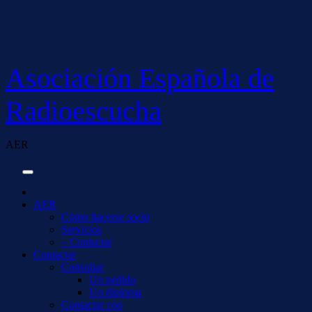
Saltar
al
contenido
Asociación Española de
Radioescucha
AER
AER
Cómo hacerse socio
Servicios
– Contactar
Contactar
Consultar
Un pedido
Un diploma
Contactar con