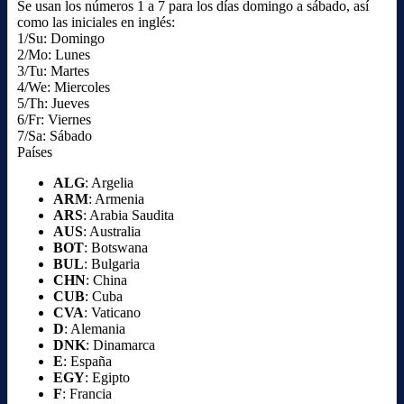
Se usan los números 1 a 7 para los días domingo a sábado, así
como las iniciales en inglés:
1/Su: Domingo
2/Mo: Lunes
3/Tu: Martes
4/We: Miercoles
5/Th: Jueves
6/Fr: Viernes
7/Sa: Sábado
Países
ALG
: Argelia
ARM
: Armenia
ARS
: Arabia Saudita
AUS
: Australia
BOT
: Botswana
BUL
: Bulgaria
CHN
: China
CUB
: Cuba
CVA
: Vaticano
D
: Alemania
DNK
: Dinamarca
E
: España
EGY
: Egipto
F
: Francia