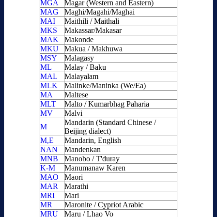
MGA
Magar (Western and Eastern)
MAG
Maghi/Magahi/Maghai
MAI
Maithili / Maithali
MKS
Makassar/Makasar
MAK
Makonde
MKU
Makua / Makhuwa
MSY
Malagasy
ML
Malay / Baku
MAL
Malayalam
MLK
Malinke/Maninka (We/Ea)
MA
Maltese
MLT
Malto / Kumarbhag Paharia
MV
Malvi
Mandarin (Standard Chinese /
M
Beijing dialect)
M,E
Mandarin, English
NAN
Mandenkan
MNB
Manobo / T'duray
K-M
Manumanaw Karen
MAO
Maori
MAR
Marathi
MRI
Mari
MR
Maronite / Cypriot Arabic
MRU
Maru / Lhao Vo