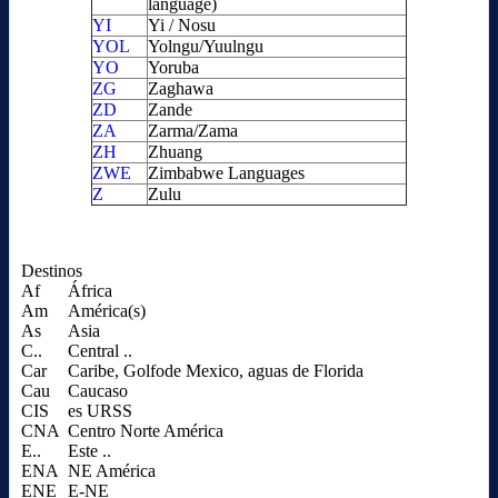
language)
YI
Yi / Nosu
YOL
Yolngu/Yuulngu
YO
Yoruba
ZG
Zaghawa
ZD
Zande
ZA
Zarma/Zama
ZH
Zhuang
ZWE
Zimbabwe Languages
Z
Zulu
Destinos
Af
África
Am
América(s)
As
Asia
C..
Central ..
Car
Caribe, Golfode Mexico, aguas de Florida
Cau
Caucaso
CIS
es URSS
CNA
Centro Norte América
E..
Este ..
ENA
NE América
ENE
E-NE