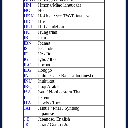
HM
Hmong/Miao languages
HO
Ho
HKK
Hokkien: see TW-Taiwanese
HRE
Hre
HUI
Hui / Huizhou
HU
Hungarian
IB
Iban
IBN
Ibanag
IS
Icelandic
IF
Ifè / Ife
IG
Igbo / Ibo
ILC
Ilocano
ILG
Ilonggo
IN
Indonesian / Bahasa Indonesia
INU
Inuktikut
IRQ
Iraqi Arabic
ISA
Isan / Northeastern Thai
I
Italian
ITA
Itawis / Tawit
JAI
Jaintia / Pnar / Synteng
J
Japanese
J,E
Japanese, English
JR
Jarai / Giarai / Jra