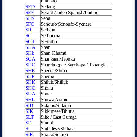
Finnish)
SED
Sedang
SEF
Sefardi/Judeo Spanish/Ladino
SEN
Sena
SFO
Senoufo/Sénoufo-Syenara
SR
Serbian
SC
Serbocroat
SOT
SeSotho
SHA
Shan
SHk
Shan-Khamti
SGA
Shangaan/Tsonga
SHC
Sharchogpa / Sarchopa / Tshangla
SHE
Sheena/Shina
SHP
Sherpa
SHK
Shiluk/Shilluk
SHO
Shona
SUA
Shuar
SHU
Shuwa Arabic
SID
Sidamo/Sidama
SIK
Sikkimese/Bhutia
SLT
Silte / East Gurage
SD
Sindhi
SI
Sinhalese/Sinhala
SIR
Siraiki/Seraiki