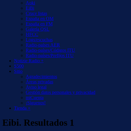
Aoki
EiBi
Cruce listas
España en OM
España en FM
Galería QSL
HFCC
Logs/escuchas
Radio-países AER
Radio-países/Códigos ITU
Radio-países/Prefijos ITU
Notizie Radio +
S500
Sitio
Agradecimientos
Áreas privadas
Aviso legal
Gestión datos personales y privacidad
miCuenta
¡Síguenos!
Tienda +
Eibi. Resultados 1