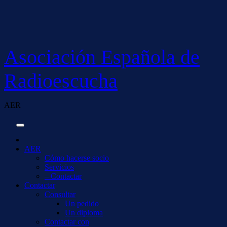
Saltar
al
contenido
Asociación Española de
Radioescucha
AER
AER
Cómo hacerse socio
Servicios
– Contactar
Contactar
Consultar
Un pedido
Un diploma
Contactar con