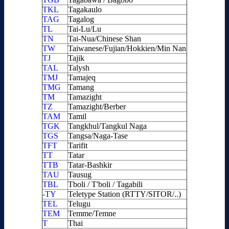
TKL
Tagakaulo
TAG
Tagalog
TL
Tai-Lu/Lu
TN
Tai-Nua/Chinese Shan
TW
Taiwanese/Fujian/Hokkien/Min Nan
TJ
Tajik
TAL
Talysh
TMJ
Tamajeq
TMG
Tamang
TM
Tamazight
TZ
Tamazight/Berber
TAM
Tamil
TGK
Tangkhul/Tangkul Naga
TGS
Tangsa/Naga-Tase
TFT
Tarifit
TT
Tatar
TTB
Tatar-Bashkir
TAU
Tausug
TBL
Tboli / T'boli / Tagabili
-TY
Teletype Station (RTTY/SITOR/..)
TEL
Telugu
TEM
Temme/Temne
T
Thai