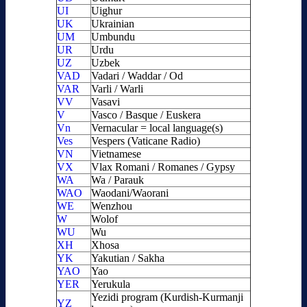
UI
Uighur
UK
Ukrainian
UM
Umbundu
UR
Urdu
UZ
Uzbek
VAD
Vadari / Waddar / Od
VAR
Varli / Warli
VV
Vasavi
V
Vasco / Basque / Euskera
Vn
Vernacular = local language(s)
Ves
Vespers (Vaticane Radio)
VN
Vietnamese
VX
Vlax Romani / Romanes / Gypsy
WA
Wa / Parauk
WAO
Waodani/Waorani
WE
Wenzhou
W
Wolof
WU
Wu
XH
Xhosa
YK
Yakutian / Sakha
YAO
Yao
YER
Yerukula
Yezidi program (Kurdish-Kurmanji
YZ