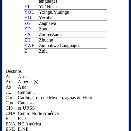
language)
YI
Yi / Nosu
YOL
Yolngu/Yuulngu
YO
Yoruba
ZG
Zaghawa
ZD
Zande
ZA
Zarma/Zama
ZH
Zhuang
ZWE
Zimbabwe Languages
Z
Zulu
Destinos
Af
África
Am
América(s)
As
Asia
C..
Central ..
Car
Caribe, Golfode Mexico, aguas de Florida
Cau
Caucaso
CIS
es URSS
CNA
Centro Norte América
E..
Este ..
ENA
NE América
ENE
E-NE