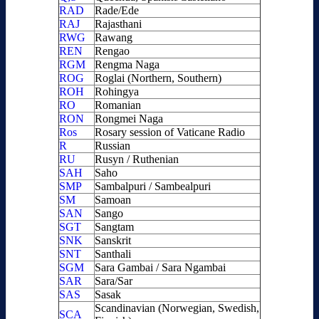
RAD
Rade/Ede
RAJ
Rajasthani
RWG
Rawang
REN
Rengao
RGM
Rengma Naga
ROG
Roglai (Northern, Southern)
ROH
Rohingya
RO
Romanian
RON
Rongmei Naga
Ros
Rosary session of Vaticane Radio
R
Russian
RU
Rusyn / Ruthenian
SAH
Saho
SMP
Sambalpuri / Sambealpuri
SM
Samoan
SAN
Sango
SGT
Sangtam
SNK
Sanskrit
SNT
Santhali
SGM
Sara Gambai / Sara Ngambai
SAR
Sara/Sar
SAS
Sasak
Scandinavian (Norwegian, Swedish,
SCA