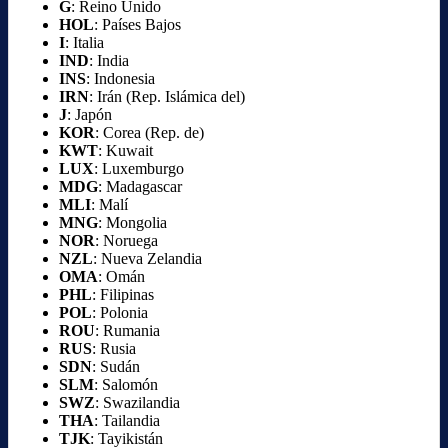
G
: Reino Unido
HOL
: Países Bajos
I
: Italia
IND
: India
INS
: Indonesia
IRN
: Irán (Rep. Islámica del)
J
: Japón
KOR
: Corea (Rep. de)
KWT
: Kuwait
LUX
: Luxemburgo
MDG
: Madagascar
MLI
: Malí
MNG
: Mongolia
NOR
: Noruega
NZL
: Nueva Zelandia
OMA
: Omán
PHL
: Filipinas
POL
: Polonia
ROU
: Rumania
RUS
: Rusia
SDN
: Sudán
SLM
: Salomón
SWZ
: Swazilandia
THA
: Tailandia
TJK
: Tayikistán