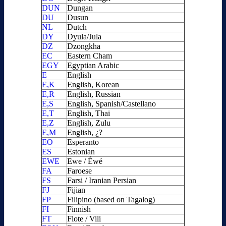
DUN
Dungan
DU
Dusun
NL
Dutch
DY
Dyula/Jula
DZ
Dzongkha
EC
Eastern Cham
EGY
Egyptian Arabic
E
English
E,K
English, Korean
E,R
English, Russian
E,S
English, Spanish/Castellano
E,T
English, Thai
E,Z
English, Zulu
E,M
English, ¿?
EO
Esperanto
ES
Estonian
EWE
Ewe / Éwé
FA
Faroese
FS
Farsi / Iranian Persian
FJ
Fijian
FP
Filipino (based on Tagalog)
FI
Finnish
FT
Fiote / Vili