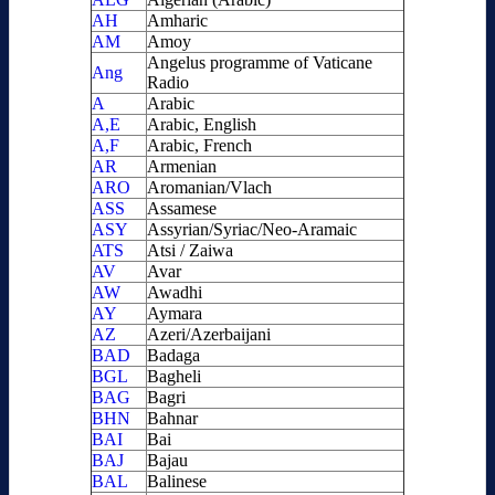
AH
Amharic
AM
Amoy
Angelus programme of Vaticane
Ang
Radio
A
Arabic
A,E
Arabic, English
A,F
Arabic, French
AR
Armenian
ARO
Aromanian/Vlach
ASS
Assamese
ASY
Assyrian/Syriac/Neo-Aramaic
ATS
Atsi / Zaiwa
AV
Avar
AW
Awadhi
AY
Aymara
AZ
Azeri/Azerbaijani
BAD
Badaga
BGL
Bagheli
BAG
Bagri
BHN
Bahnar
BAI
Bai
BAJ
Bajau
BAL
Balinese