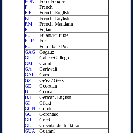
FON
Fon / Fongbe
F
French
E,F
French, English
F,E
French, English
F,M
French, Mandarin
FUJ
Fujian
FU
Fulani/Fulfulde
FUR
Fur
FUJ
FutaJalon / Pular
GAG
Gagauz
GL
Galicic/Gallego
GM
Gamit
GA
Garhwali
GAR
Garo
GZ
Ge'ez / Geez
GE
Georgian
D
German
D,E
German, English
GI
Gilaki
GON
Gondi
GO
Gorontalo
GR
Greek
GD
Greenlandic Inuktikut
GUA
Guaraní