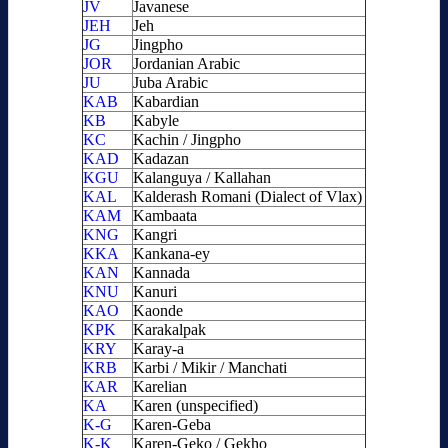
JV
Javanese
JEH
Jeh
JG
Jingpho
JOR
Jordanian Arabic
JU
Juba Arabic
KAB
Kabardian
KB
Kabyle
KC
Kachin / Jingpho
KAD
Kadazan
KGU
Kalanguya / Kallahan
KAL
Kalderash Romani (Dialect of Vlax)
KAM
Kambaata
KNG
Kangri
KKA
Kankana-ey
KAN
Kannada
KNU
Kanuri
KAO
Kaonde
KPK
Karakalpak
KRY
Karay-a
KRB
Karbi / Mikir / Manchati
KAR
Karelian
KA
Karen (unspecified)
K-G
Karen-Geba
K-K
Karen-Geko / Gekho