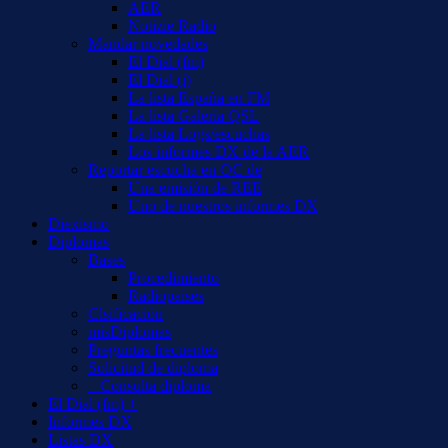
AER
Notizie Radio
Mandar novedades
El Dial (fm)
El Dial (i)
La lista España en FM
La lista Galería QSL
La lista Logs/escuchas
Los informes DX de la AER
Reportar escucha en OC de
Una emisión de REE
Uno de nuestros informes DX
Diexismo
Diplomas
Bases
Procedimiento
Radiopaíses
Clsificación
misDiplomas
Preguntas frecuentes
Solicitud de diploma
– Consulta diploma
El Dial (fm) +
Informes DX
Listas DX