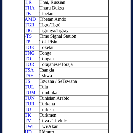
T,R
Thai, Russian
THA
Tharu Buksa
TB
Tibetan
AMD
Tibetan Amdo
TGR
Tigre/Tigré
TIG
Tigrinya/Tigray
-TS
Time Signal Station
TP
Tok Pisin
TOK
Tokelau
TNG
Tonga
TO
Tongan
TOR
Torajanese/Toraja
TSA
Tsangla
TSH
Tshwa
TS
Tswana / SeTswana
TUL
Tulu
TUM
Tumbuka
TUN
Tunisian Arabic
TUR
Turkana
TU
Turkish
TK
Turkmen
TV
Tuva / Tuvinic
TWI
Twi/Akan
UD
Udmurt