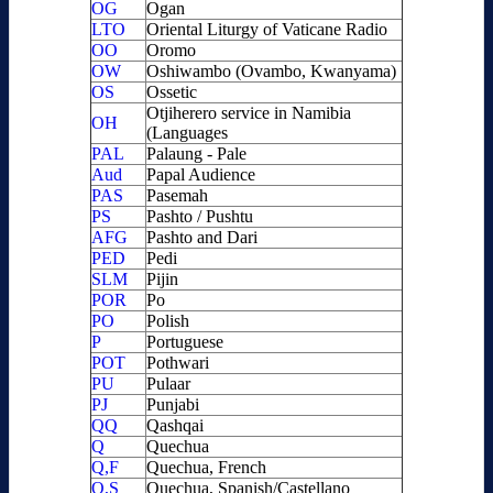
OG
Ogan
LTO
Oriental Liturgy of Vaticane Radio
OO
Oromo
OW
Oshiwambo (Ovambo, Kwanyama)
OS
Ossetic
Otjiherero service in Namibia
OH
(Languages
PAL
Palaung - Pale
Aud
Papal Audience
PAS
Pasemah
PS
Pashto / Pushtu
AFG
Pashto and Dari
PED
Pedi
SLM
Pijin
POR
Po
PO
Polish
P
Portuguese
POT
Pothwari
PU
Pulaar
PJ
Punjabi
QQ
Qashqai
Q
Quechua
Q,F
Quechua, French
Q,S
Quechua, Spanish/Castellano