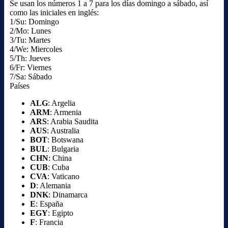
Se usan los números 1 a 7 para los días domingo a sábado, así
como las iniciales en inglés:
1/Su: Domingo
2/Mo: Lunes
3/Tu: Martes
4/We: Miercoles
5/Th: Jueves
6/Fr: Viernes
7/Sa: Sábado
Países
ALG
: Argelia
ARM
: Armenia
ARS
: Arabia Saudita
AUS
: Australia
BOT
: Botswana
BUL
: Bulgaria
CHN
: China
CUB
: Cuba
CVA
: Vaticano
D
: Alemania
DNK
: Dinamarca
E
: España
EGY
: Egipto
F
: Francia