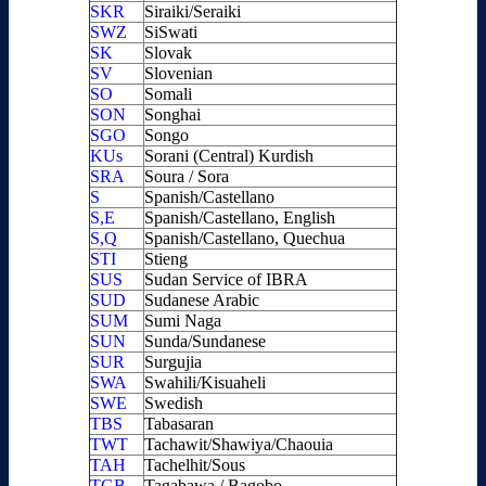
SKR
Siraiki/Seraiki
SWZ
SiSwati
SK
Slovak
SV
Slovenian
SO
Somali
SON
Songhai
SGO
Songo
KUs
Sorani (Central) Kurdish
SRA
Soura / Sora
S
Spanish/Castellano
S,E
Spanish/Castellano, English
S,Q
Spanish/Castellano, Quechua
STI
Stieng
SUS
Sudan Service of IBRA
SUD
Sudanese Arabic
SUM
Sumi Naga
SUN
Sunda/Sundanese
SUR
Surgujia
SWA
Swahili/Kisuaheli
SWE
Swedish
TBS
Tabasaran
TWT
Tachawit/Shawiya/Chaouia
TAH
Tachelhit/Sous
TGB
Tagabawa / Bagobo