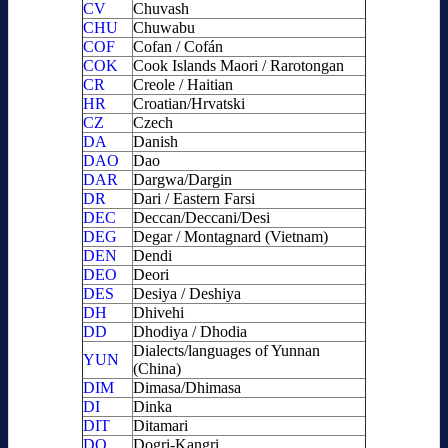
CV
Chuvash
CHU
Chuwabu
COF
Cofan / Cofán
COK
Cook Islands Maori / Rarotongan
CR
Creole / Haitian
HR
Croatian/Hrvatski
CZ
Czech
DA
Danish
DAO
Dao
DAR
Dargwa/Dargin
DR
Dari / Eastern Farsi
DEC
Deccan/Deccani/Desi
DEG
Degar / Montagnard (Vietnam)
DEN
Dendi
DEO
Deori
DES
Desiya / Deshiya
DH
Dhivehi
DD
Dhodiya / Dhodia
Dialects/languages of Yunnan
YUN
(China)
DIM
Dimasa/Dhimasa
DI
Dinka
DIT
Ditamari
DO
Dogri-Kangri