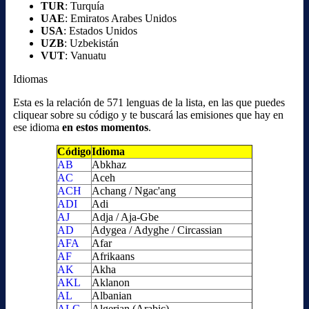
TUR
: Turquía
UAE
: Emiratos Arabes Unidos
USA
: Estados Unidos
UZB
: Uzbekistán
VUT
: Vanuatu
Idiomas
Esta es la relación de 571 lenguas de la lista, en las que puedes
cliquear sobre su código y te buscará las emisiones que hay en
ese idioma
en estos momentos
.
Código
Idioma
AB
Abkhaz
AC
Aceh
ACH
Achang / Ngac'ang
ADI
Adi
AJ
Adja / Aja-Gbe
AD
Adygea / Adyghe / Circassian
AFA
Afar
AF
Afrikaans
AK
Akha
AKL
Aklanon
AL
Albanian
ALG
Algerian (Arabic)