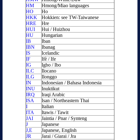
HM
Hmong/Miao languages
HO
Ho
HKK
Hokkien: see TW-Taiwanese
HRE
Hre
HUI
Hui / Huizhou
HU
Hungarian
IB
Iban
IBN
Ibanag
IS
Icelandic
IF
Ifè / Ife
IG
Igbo / Ibo
ILC
Ilocano
ILG
Ilonggo
IN
Indonesian / Bahasa Indonesia
INU
Inuktikut
IRQ
Iraqi Arabic
ISA
Isan / Northeastern Thai
I
Italian
ITA
Itawis / Tawit
JAI
Jaintia / Pnar / Synteng
J
Japanese
J,E
Japanese, English
JR
Jarai / Giarai / Jra