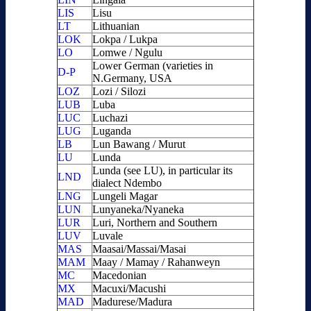
LIS
Lisu
LT
Lithuanian
LOK
Lokpa / Lukpa
LO
Lomwe / Ngulu
Lower German (varieties in
D-P
N.Germany, USA
LOZ
Lozi / Silozi
LUB
Luba
LUC
Luchazi
LUG
Luganda
LB
Lun Bawang / Murut
LU
Lunda
Lunda (see LU), in particular its
LND
dialect Ndembo
LNG
Lungeli Magar
LUN
Lunyaneka/Nyaneka
LUR
Luri, Northern and Southern
LUV
Luvale
MAS
Maasai/Massai/Masai
MAM
Maay / Mamay / Rahanweyn
MC
Macedonian
MX
Macuxi/Macushi
MAD
Madurese/Madura