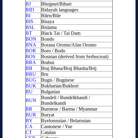
BJ
Bhojpuri/Bihari
BID
Bidayuh languages
BI
Bilen/Bile
BIS
Bisaya
BSL
Bislama
BT
Black Tai / Tai Dam
BON
Bondo
BNA
Borana Oromo/Afan Oromo
BOR
Boro / Bodo
BOS
Bosnian (derived from Serbocroat)
BRA
Brahui
BB
Braj Bhasa/Braj Bhasha/Brij
BRU
Bru
BUG
Bugis / Buginese
BUK
Bukharian/Bukhori
BU
Bulgarian
Bundeli / Bundelkhandi /
BUN
Bundelkandi
BR
Burmese / Barma / Myanmar
BUR
Buryat
BY
Byelorussian / Belarusian
CA
Cantonese / Yue
CT
Catalan