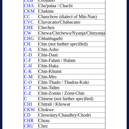
CEB
Cebuano
CHA
Cha'palaa / Chachi
CKM
Chakma
CC
Chaochow (dialect of Min-Nan)
CVC
Chavacano/Chabacano
CHE
Chechen
CW
Chewa/Chichewa/Nyanja/Chinyanja
CHG
Chhattisgarhi
CH
Chin (not further specified)
C-A
Chin-Asho
C-D
Chin-Daai:
C-F
Chin-Falam / Halam
C-H
Chin-Haka
C-K
Chin-Khumi
C-M
Chin-Mro
C-O
Chin-Thado / Thadou-Kuki
C-T
Chin-Tidim
C-Z
Chin-Zomin / Zomi-Chin
C
Chinese (not further specified)
CHI
Chitrali / Khowar
CKW
Chokwe
CD
Chowdary/Chaudhry/Chodri
CHR
Chrau
CRU
Chru