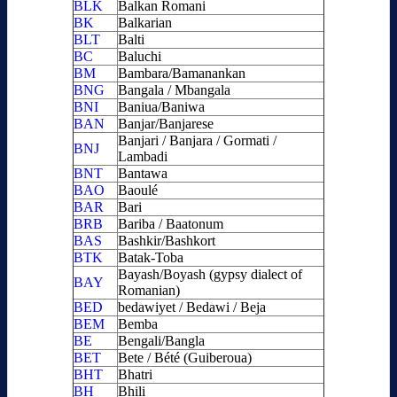
BLK
Balkan Romani
BK
Balkarian
BLT
Balti
BC
Baluchi
BM
Bambara/Bamanankan
BNG
Bangala / Mbangala
BNI
Baniua/Baniwa
BAN
Banjar/Banjarese
Banjari / Banjara / Gormati /
BNJ
Lambadi
BNT
Bantawa
BAO
Baoulé
BAR
Bari
BRB
Bariba / Baatonum
BAS
Bashkir/Bashkort
BTK
Batak-Toba
Bayash/Boyash (gypsy dialect of
BAY
Romanian)
BED
bedawiyet / Bedawi / Beja
BEM
Bemba
BE
Bengali/Bangla
BET
Bete / Bété (Guiberoua)
BHT
Bhatri
BH
Bhili