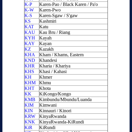
K-P
Karen-Pao / Black Karen / Pa'o
K-W
Karen-Pwo
K-S
Karen-Sgaw / S'gaw
KS
Kashmiri
KAT
Katu
KAU
Kau Bru / Riang
KYH
Kayah
KAY
Kayan
KZ
Kazakh
KHA
Kham / Khams, Eastern
KND
Khandesi
KHR
Kharia / Khariya
KHS
Khasi / Kahasi
KH
Khmer
KHM
Khmu
KHT
Khota
KK
KiKongo/Kongo
KMB
Kimbundu/Mbundu/Luanda
KIM
Kimwani
KIN
Kinnauri / Kinori
KRW
KinyaRwanda
KNK
KinyaRwanda-KiRundi
KiR
KiRundi