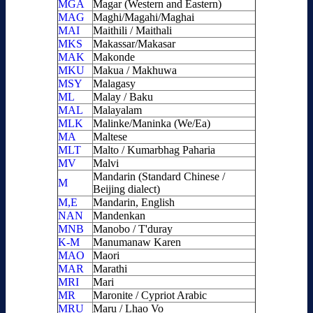
MGA
Magar (Western and Eastern)
MAG
Maghi/Magahi/Maghai
MAI
Maithili / Maithali
MKS
Makassar/Makasar
MAK
Makonde
MKU
Makua / Makhuwa
MSY
Malagasy
ML
Malay / Baku
MAL
Malayalam
MLK
Malinke/Maninka (We/Ea)
MA
Maltese
MLT
Malto / Kumarbhag Paharia
MV
Malvi
Mandarin (Standard Chinese /
M
Beijing dialect)
M,E
Mandarin, English
NAN
Mandenkan
MNB
Manobo / T'duray
K-M
Manumanaw Karen
MAO
Maori
MAR
Marathi
MRI
Mari
MR
Maronite / Cypriot Arabic
MRU
Maru / Lhao Vo