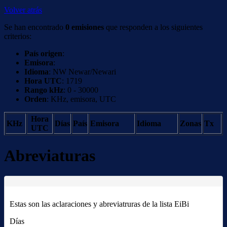
Volver atrás
Se han encontrado
0 emisiones
que responden a los siguientes
criterios:
País origen
:
Emisora
:
Idioma
: NW Newar/Newari
Hora UTC
: 1719
Rango kHz
: 0 - 30000
Orden
: KHz, emisora, UTC
Hora
KHz
Días
País
Emisora
Idioma
Zonas
Tx
UTC
Abreviaturas
Estas son las aclaraciones y abreviatruras de la lista EiBi
Días