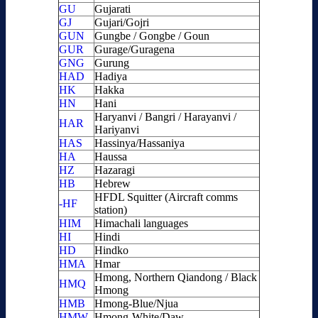
GU
Gujarati
GJ
Gujari/Gojri
GUN
Gungbe / Gongbe / Goun
GUR
Gurage/Guragena
GNG
Gurung
HAD
Hadiya
HK
Hakka
HN
Hani
Haryanvi / Bangri / Harayanvi /
HAR
Hariyanvi
HAS
Hassinya/Hassaniya
HA
Haussa
HZ
Hazaragi
HB
Hebrew
HFDL Squitter (Aircraft comms
-HF
station)
HIM
Himachali languages
HI
Hindi
HD
Hindko
HMA
Hmar
Hmong, Northern Qiandong / Black
HMQ
Hmong
HMB
Hmong-Blue/Njua
HMW
Hmong-White/Daw