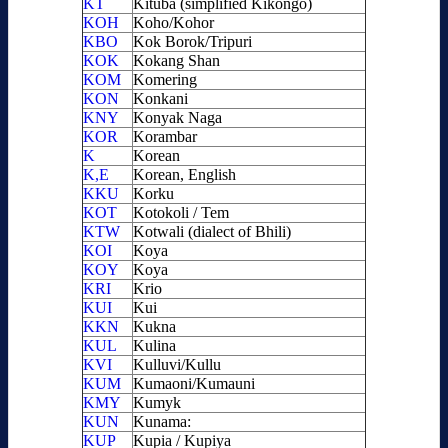
KT
Kituba (simplified Kikongo)
KOH
Koho/Kohor
KBO
Kok Borok/Tripuri
KOK
Kokang Shan
KOM
Komering
KON
Konkani
KNY
Konyak Naga
KOR
Korambar
K
Korean
K,E
Korean, English
KKU
Korku
KOT
Kotokoli / Tem
KTW
Kotwali (dialect of Bhili)
KOI
Koya
KOY
Koya
KRI
Krio
KUI
Kui
KKN
Kukna
KUL
Kulina
KVI
Kulluvi/Kullu
KUM
Kumaoni/Kumauni
KMY
Kumyk
KUN
Kunama:
KUP
Kupia / Kupiya