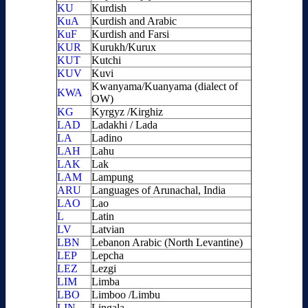
KU
Kurdish
KuA
Kurdish and Arabic
KuF
Kurdish and Farsi
KUR
Kurukh/Kurux
KUT
Kutchi
KUV
Kuvi
Kwanyama/Kuanyama (dialect of
KWA
OW)
KG
Kyrgyz /Kirghiz
LAD
Ladakhi / Lada
LA
Ladino
LAH
Lahu
LAK
Lak
LAM
Lampung
ARU
Languages of Arunachal, India
LAO
Lao
L
Latin
LV
Latvian
LBN
Lebanon Arabic (North Levantine)
LEP
Lepcha
LEZ
Lezgi
LIM
Limba
LBO
Limboo /Limbu
LIN
Lingala