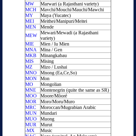
MW
Marwari (a Rajasthani variety)
MCH
Mavchi/Mouchi/Mauchi/Mawchi
MY
Maya (Yucatec)
MEI
Meithei/Manipuri/Meitei
MEN
Mende
Mewari/Mewadi (a Rajasthani
MEW
variety)
MIE
Mien / Iu Mien
MNA
Mina / Gen
MKB
Minangkabau
MIS
Mising
MZ
Mizo / Lushai
MNO
Mnong (Ea,Ce,So)
MON
Mon
MO
Mongolian
MNE
Montenegrin (quite the same as SR)
MOO
Moore/Mòoré
MOR
Moro/Moru/Muro
MRC
Moroccan/Mugrabian Arabic
MUN
Mundari
MUO
Muong
MUR
Murut
-MX
Music