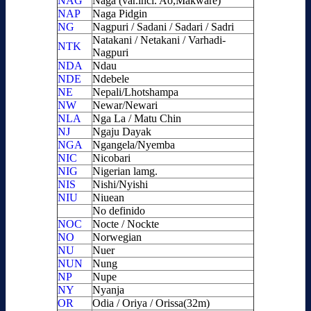
NAG
Naga (var.incl. Ao,Makware)
NAP
Naga Pidgin
NG
Nagpuri / Sadani / Sadari / Sadri
Natakani / Netakani / Varhadi-
NTK
Nagpuri
NDA
Ndau
NDE
Ndebele
NE
Nepali/Lhotshampa
NW
Newar/Newari
NLA
Nga La / Matu Chin
NJ
Ngaju Dayak
NGA
Ngangela/Nyemba
NIC
Nicobari
NIG
Nigerian lamg.
NIS
Nishi/Nyishi
NIU
Niuean
No definido
NOC
Nocte / Nockte
NO
Norwegian
NU
Nuer
NUN
Nung
NP
Nupe
NY
Nyanja
OR
Odia / Oriya / Orissa(32m)