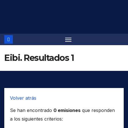
Saltar
al
contenido
Eibi. Resultados 1
Volver atrás
Se han encontrado
0 emisiones
que responden
a los siguientes criterios: