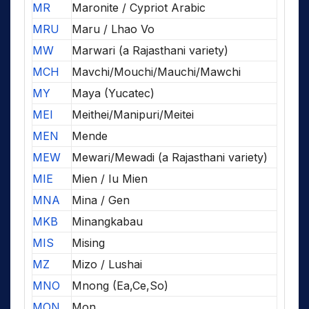
MR
Maronite / Cypriot Arabic
MRU
Maru / Lhao Vo
MW
Marwari (a Rajasthani variety)
MCH
Mavchi/Mouchi/Mauchi/Mawchi
MY
Maya (Yucatec)
MEI
Meithei/Manipuri/Meitei
MEN
Mende
MEW
Mewari/Mewadi (a Rajasthani variety)
MIE
Mien / Iu Mien
MNA
Mina / Gen
MKB
Minangkabau
MIS
Mising
MZ
Mizo / Lushai
MNO
Mnong (Ea,Ce,So)
MON
Mon