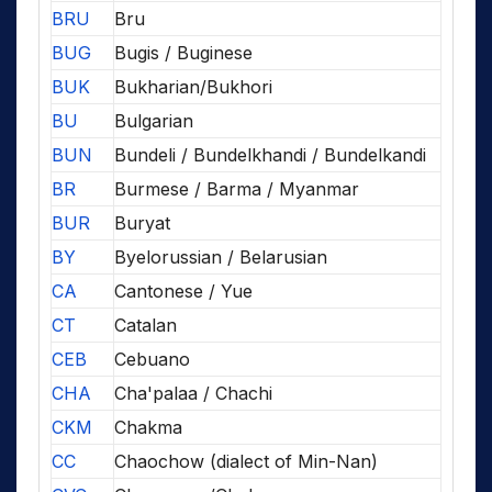
BRU
Bru
BUG
Bugis / Buginese
BUK
Bukharian/Bukhori
BU
Bulgarian
BUN
Bundeli / Bundelkhandi / Bundelkandi
BR
Burmese / Barma / Myanmar
BUR
Buryat
BY
Byelorussian / Belarusian
CA
Cantonese / Yue
CT
Catalan
CEB
Cebuano
CHA
Cha'palaa / Chachi
CKM
Chakma
CC
Chaochow (dialect of Min-Nan)