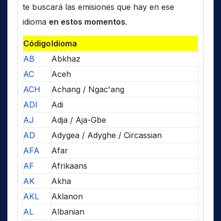
te buscará las emisiones que hay en ese
idioma
en estos momentos
.
Código
Idioma
AB
Abkhaz
AC
Aceh
ACH
Achang / Ngac'ang
ADI
Adi
AJ
Adja / Aja-Gbe
AD
Adygea / Adyghe / Circassian
AFA
Afar
AF
Afrikaans
AK
Akha
AKL
Aklanon
AL
Albanian