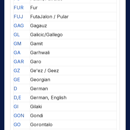
FUR
Fur
FUJ
FutaJalon / Pular
GAG
Gagauz
GL
Galicic/Gallego
GM
Gamit
GA
Garhwali
GAR
Garo
GZ
Ge'ez / Geez
GE
Georgian
D
German
D,E
German, English
GI
Gilaki
GON
Gondi
GO
Gorontalo