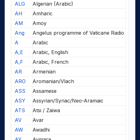
ALG
Algerian (Arabic)
AH
Amharic
AM
Amoy
Ang
Angelus programme of Vaticane Radio
A
Arabic
A,E
Arabic, English
A,F
Arabic, French
AR
Armenian
ARO
Aromanian/Vlach
ASS
Assamese
ASY
Assyrian/Syriac/Neo-Aramaic
ATS
Atsi / Zaiwa
AV
Avar
AW
Awadhi
AY
Aymara