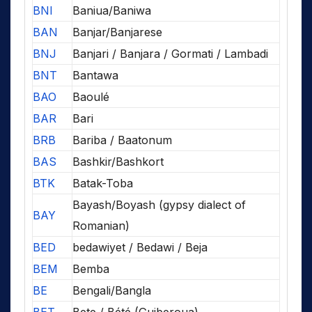
BNI
Baniua/Baniwa
BAN
Banjar/Banjarese
BNJ
Banjari / Banjara / Gormati / Lambadi
BNT
Bantawa
BAO
Baoulé
BAR
Bari
BRB
Bariba / Baatonum
BAS
Bashkir/Bashkort
BTK
Batak-Toba
Bayash/Boyash (gypsy dialect of
BAY
Romanian)
BED
bedawiyet / Bedawi / Beja
BEM
Bemba
BE
Bengali/Bangla
BET
Bete / Bété (Guiberoua)