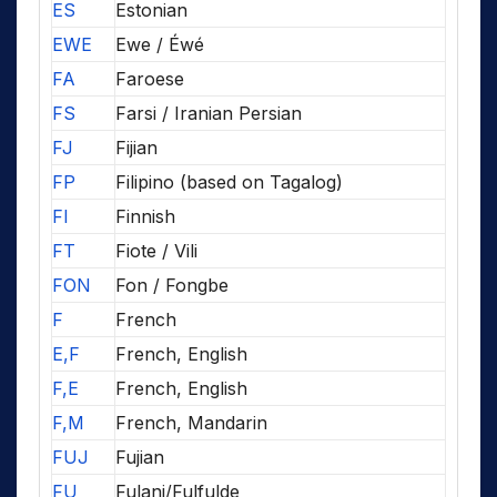
ES
Estonian
EWE
Ewe / Éwé
FA
Faroese
FS
Farsi / Iranian Persian
FJ
Fijian
FP
Filipino (based on Tagalog)
FI
Finnish
FT
Fiote / Vili
FON
Fon / Fongbe
F
French
E,F
French, English
F,E
French, English
F,M
French, Mandarin
FUJ
Fujian
FU
Fulani/Fulfulde