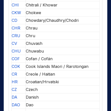
CHI
Chitrali / Khowar
CKW
Chokwe
CD
Chowdary/Chaudhry/Chodri
CHR
Chrau
CRU
Chru
CV
Chuvash
CHU
Chuwabu
COF
Cofan / Cofán
COK
Cook Islands Maori / Rarotongan
CR
Creole / Haitian
HR
Croatian/Hrvatski
CZ
Czech
DA
Danish
DAO
Dao