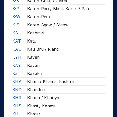
K-K
Karen-Geko / Gekho
K-P
Karen-Pao / Black Karen / Pa'o
K-W
Karen-Pwo
K-S
Karen-Sgaw / S'gaw
KS
Kashmiri
KAT
Katu
KAU
Kau Bru / Riang
KYH
Kayah
KAY
Kayan
KZ
Kazakh
KHA
Kham / Khams, Eastern
KND
Khandesi
KHR
Kharia / Khariya
KHS
Khasi / Kahasi
KH
Khmer