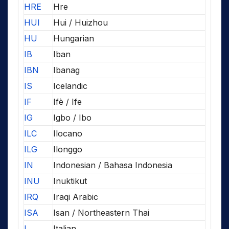
HRE
Hre
HUI
Hui / Huizhou
HU
Hungarian
IB
Iban
IBN
Ibanag
IS
Icelandic
IF
Ifè / Ife
IG
Igbo / Ibo
ILC
Ilocano
ILG
Ilonggo
IN
Indonesian / Bahasa Indonesia
INU
Inuktikut
IRQ
Iraqi Arabic
ISA
Isan / Northeastern Thai
I
Italian