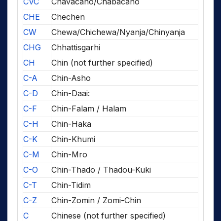
CVC
Chavacano/Chabacano
CHE
Chechen
CW
Chewa/Chichewa/Nyanja/Chinyanja
CHG
Chhattisgarhi
CH
Chin (not further specified)
C-A
Chin-Asho
C-D
Chin-Daai:
C-F
Chin-Falam / Halam
C-H
Chin-Haka
C-K
Chin-Khumi
C-M
Chin-Mro
C-O
Chin-Thado / Thadou-Kuki
C-T
Chin-Tidim
C-Z
Chin-Zomin / Zomi-Chin
C
Chinese (not further specified)