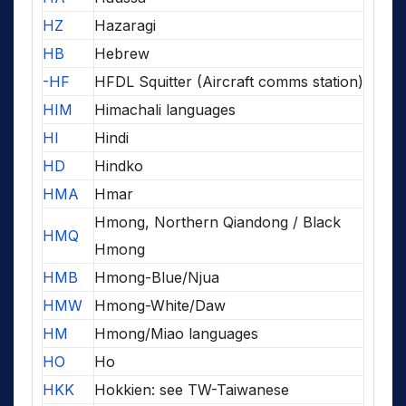
HZ
Hazaragi
HB
Hebrew
-HF
HFDL Squitter (Aircraft comms station)
HIM
Himachali languages
HI
Hindi
HD
Hindko
HMA
Hmar
Hmong, Northern Qiandong / Black
HMQ
Hmong
HMB
Hmong-Blue/Njua
HMW
Hmong-White/Daw
HM
Hmong/Miao languages
HO
Ho
HKK
Hokkien: see TW-Taiwanese