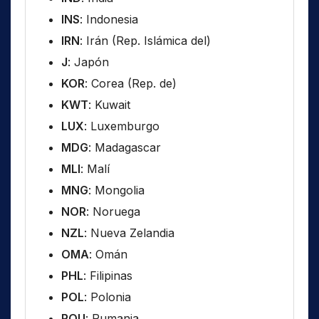
INS
: Indonesia
IRN
: Irán (Rep. Islámica del)
J
: Japón
KOR
: Corea (Rep. de)
KWT
: Kuwait
LUX
: Luxemburgo
MDG
: Madagascar
MLI
: Malí
MNG
: Mongolia
NOR
: Noruega
NZL
: Nueva Zelandia
OMA
: Omán
PHL
: Filipinas
POL
: Polonia
ROU
: Rumania