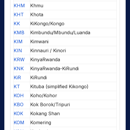
KHM
Khmu
KHT
Khota
KK
KiKongo/Kongo
KMB
Kimbundu/Mbundu/Luanda
KIM
Kimwani
KIN
Kinnauri / Kinori
KRW
KinyaRwanda
KNK
KinyaRwanda-KiRundi
KiR
KiRundi
KT
Kituba (simplified Kikongo)
KOH
Koho/Kohor
KBO
Kok Borok/Tripuri
KOK
Kokang Shan
KOM
Komering