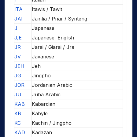
ITA
Itawis / Tawit
JAI
Jaintia / Pnar / Synteng
J
Japanese
J,E
Japanese, English
JR
Jarai / Giarai / Jra
JV
Javanese
JEH
Jeh
JG
Jingpho
JOR
Jordanian Arabic
JU
Juba Arabic
KAB
Kabardian
KB
Kabyle
KC
Kachin / Jingpho
KAD
Kadazan