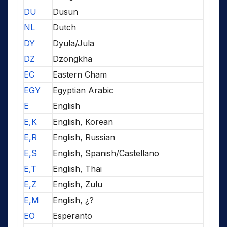
DU
Dusun
NL
Dutch
DY
Dyula/Jula
DZ
Dzongkha
EC
Eastern Cham
EGY
Egyptian Arabic
E
English
E,K
English, Korean
E,R
English, Russian
E,S
English, Spanish/Castellano
E,T
English, Thai
E,Z
English, Zulu
E,M
English, ¿?
EO
Esperanto