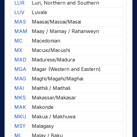
LUR
Luri, Northern and Southern
LUV
Luvale
MAS
Maasai/Massai/Masai
MAM
Maay / Mamay / Rahanweyn
MC
Macedonian
MX
Macuxi/Macushi
MAD
Madurese/Madura
MGA
Magar (Western and Eastern)
MAG
Maghi/Magahi/Maghai
MAI
Maithili / Maithali
MKS
Makassar/Makasar
MAK
Makonde
MKU
Makua / Makhuwa
MSY
Malagasy
ML
Malay / Baku