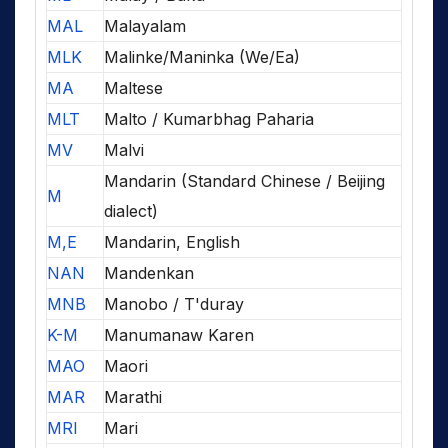
MAL
Malayalam
MLK
Malinke/Maninka (We/Ea)
MA
Maltese
MLT
Malto / Kumarbhag Paharia
MV
Malvi
Mandarin (Standard Chinese / Beijing
M
dialect)
M,E
Mandarin, English
NAN
Mandenkan
MNB
Manobo / T'duray
K-M
Manumanaw Karen
MAO
Maori
MAR
Marathi
MRI
Mari