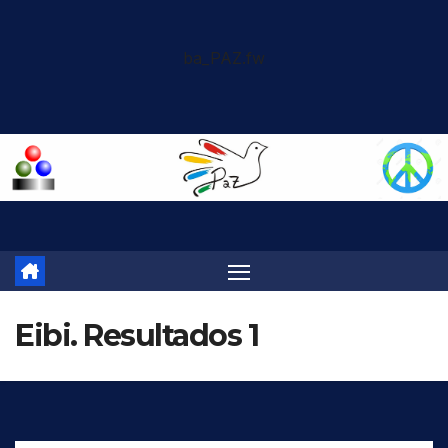
Saltar
al
ba_PAZ.fw
contenido
Eibi. Resultados 1