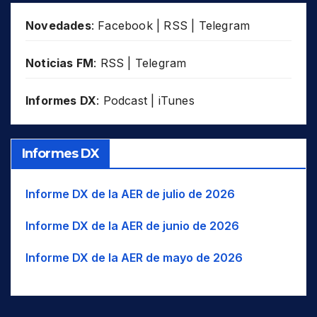
POL
BAG
Bagri
SSW
SSO
TJK
ROU
Novedades
:
Facebook
|
RSS
|
Telegram
BHN
Bahnar
SW
SO
TUR
RUS
BAI
Bai
Tib
Tíbet
UAE
Noticias FM
:
RSS
|
Telegram
SDN
BAJ
Bajau
W..
O..
USA
SLM
Informes DX
:
Podcast
|
iTunes
BAL
Balinese
WIO
UZB
Océano Índico occidental
SWZ
VUT
BLK
Balkan Romani
WNA
NO América
THA
BK
Balkarian
WNW
O-NO
TJK
Informes DX
BLT
Balti
WSW
O-SO
TUR
BC
Baluchi
UAE
Informe DX de la AER de julio de 2026
USA
BM
Bambara/Bamanankan
Informe DX de la AER de junio de 2026
UZB
BNG
Bangala / Mbangala
VUT
Informe DX de la AER de mayo de 2026
BNI
Baniua/Baniwa
BAN
Banjar/Banjarese
Banjari / Banjara / Gormati /
BNJ