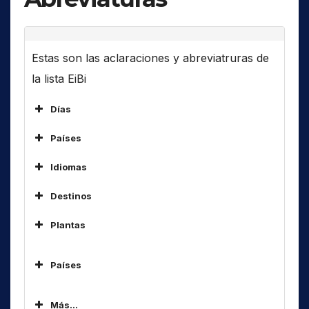
Estas son las aclaraciones y abreviatruras de
la lista EiBi
Días
Países
ALG
Idiomas
ARM
Destinos
ARS
Af
África
AUS
Plantas
Am
América(s)
BOT
As
Asia
BUL
Países
Código
Idioma
C..
Central ..
CHN
ALG
AB
Abkhaz
Caribe, Golfode Mexico, aguas de
CUB
Más...
ARM