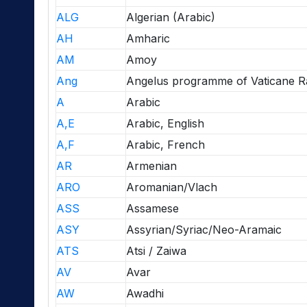
ALG
Algerian (Arabic)
AH
Amharic
AM
Amoy
Ang
Angelus programme of Vaticane R
A
Arabic
A,E
Arabic, English
A,F
Arabic, French
AR
Armenian
ARO
Aromanian/Vlach
ASS
Assamese
ASY
Assyrian/Syriac/Neo-Aramaic
ATS
Atsi / Zaiwa
AV
Avar
AW
Awadhi