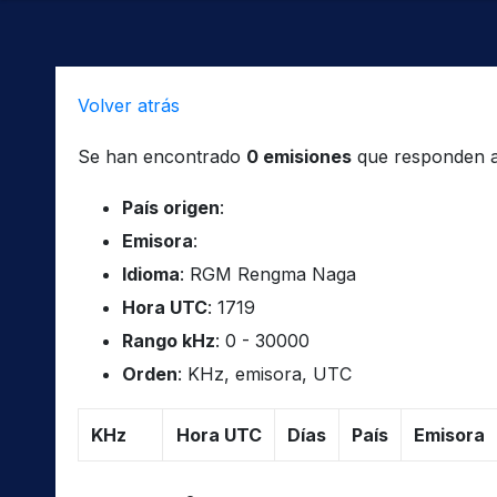
Volver atrás
Se han encontrado
0 emisiones
que responden a l
País origen
:
Emisora
:
Idioma
: RGM Rengma Naga
Hora UTC
: 1719
Rango kHz
: 0 - 30000
Orden
: KHz, emisora, UTC
KHz
Hora UTC
Días
País
Emisora