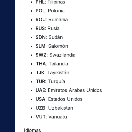
PHL
: Filipinas
POL
: Polonia
ROU
: Rumania
RUS
: Rusia
SDN
: Sudán
SLM
: Salomón
SWZ
: Swazilandia
THA
: Tailandia
TJK
: Tayikistán
TUR
: Turquía
UAE
: Emiratos Arabes Unidos
USA
: Estados Unidos
UZB
: Uzbekistán
VUT
: Vanuatu
Idiomas