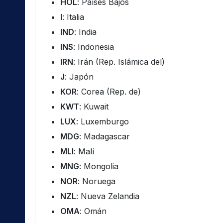
HOL
: Países Bajos
I
: Italia
IND
: India
INS
: Indonesia
IRN
: Irán (Rep. Islámica del)
J
: Japón
KOR
: Corea (Rep. de)
KWT
: Kuwait
LUX
: Luxemburgo
MDG
: Madagascar
MLI
: Malí
MNG
: Mongolia
NOR
: Noruega
NZL
: Nueva Zelandia
OMA
: Omán