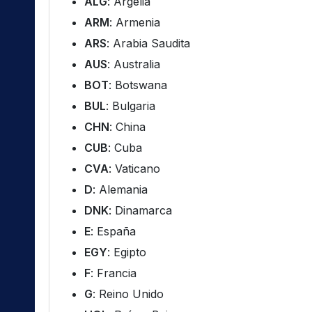
ALG
: Argelia
ARM
: Armenia
ARS
: Arabia Saudita
AUS
: Australia
BOT
: Botswana
BUL
: Bulgaria
CHN
: China
CUB
: Cuba
CVA
: Vaticano
D
: Alemania
DNK
: Dinamarca
E
: España
EGY
: Egipto
F
: Francia
G
: Reino Unido