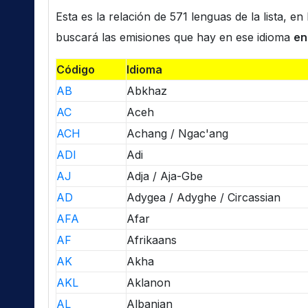
Esta es la relación de 571 lenguas de la lista, e
buscará las emisiones que hay en ese idioma
en
Código
Idioma
AB
Abkhaz
AC
Aceh
ACH
Achang / Ngac'ang
ADI
Adi
AJ
Adja / Aja-Gbe
AD
Adygea / Adyghe / Circassian
AFA
Afar
AF
Afrikaans
AK
Akha
AKL
Aklanon
AL
Albanian