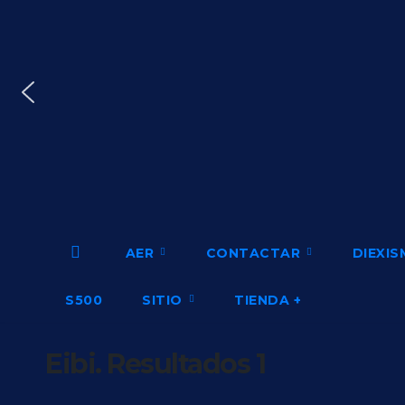
Saltar
al
contenido
AER
CONTACTAR
DIEXI
S500
SITIO
TIENDA +
Eibi. Resultados 1