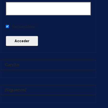
Recuérdame
Carrito
¡Síguenos!