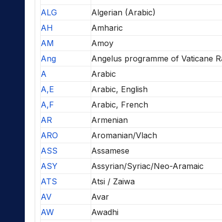
ALG
Algerian (Arabic)
AH
Amharic
AM
Amoy
Ang
Angelus programme of Vaticane R
A
Arabic
A,E
Arabic, English
A,F
Arabic, French
AR
Armenian
ARO
Aromanian/Vlach
ASS
Assamese
ASY
Assyrian/Syriac/Neo-Aramaic
ATS
Atsi / Zaiwa
AV
Avar
AW
Awadhi