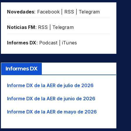
Novedades
:
Facebook
|
RSS
|
Telegram
Noticias FM
:
RSS
|
Telegram
Informes DX
:
Podcast
|
iTunes
Informes DX
Informe DX de la AER de julio de 2026
Informe DX de la AER de junio de 2026
Informe DX de la AER de mayo de 2026