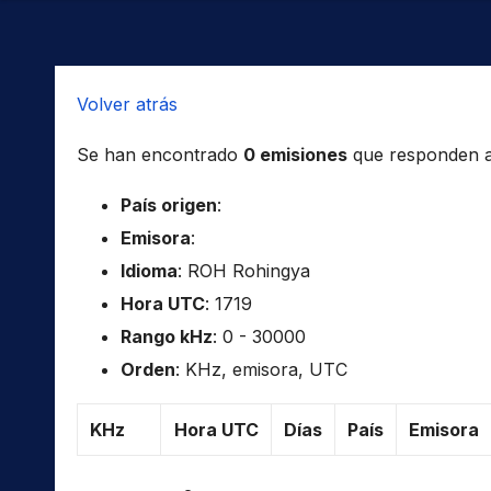
Volver atrás
Se han encontrado
0 emisiones
que responden a l
País origen
:
Emisora
:
Idioma
: ROH Rohingya
Hora UTC
: 1719
Rango kHz
: 0 - 30000
Orden
: KHz, emisora, UTC
KHz
Hora UTC
Días
País
Emisora