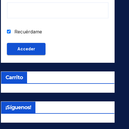
Recuérdame
Carrito
¡Síguenos!