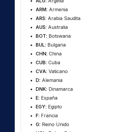
ALG
: Argelia
ARM
: Armenia
ARS
: Arabia Saudita
AUS
: Australia
BOT
: Botswana
BUL
: Bulgaria
CHN
: China
CUB
: Cuba
CVA
: Vaticano
D
: Alemania
DNK
: Dinamarca
E
: España
EGY
: Egipto
F
: Francia
G
: Reino Unido