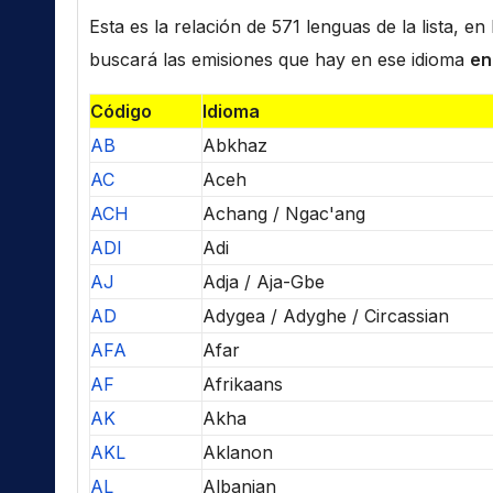
Esta es la relación de 571 lenguas de la lista, e
buscará las emisiones que hay en ese idioma
en
Código
Idioma
AB
Abkhaz
AC
Aceh
ACH
Achang / Ngac'ang
ADI
Adi
AJ
Adja / Aja-Gbe
AD
Adygea / Adyghe / Circassian
AFA
Afar
AF
Afrikaans
AK
Akha
AKL
Aklanon
AL
Albanian