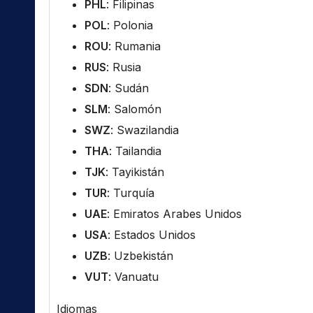
PHL
: Filipinas
POL
: Polonia
ROU
: Rumania
RUS
: Rusia
SDN
: Sudán
SLM
: Salomón
SWZ
: Swazilandia
THA
: Tailandia
TJK
: Tayikistán
TUR
: Turquía
UAE
: Emiratos Arabes Unidos
USA
: Estados Unidos
UZB
: Uzbekistán
VUT
: Vanuatu
Idiomas