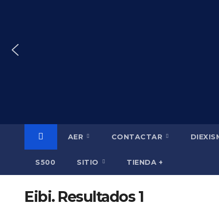
Saltar
al
contenido
AER
CONTACTAR
DIEXI
S500
SITIO
TIENDA +
Eibi. Resultados 1