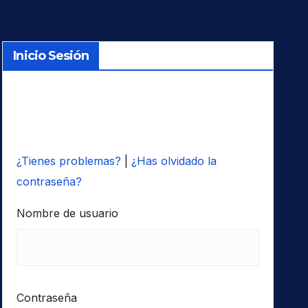
Inicio Sesión
¿Tienes problemas?
|
¿Has olvidado la
contraseña?
Nombre de usuario
Contraseña