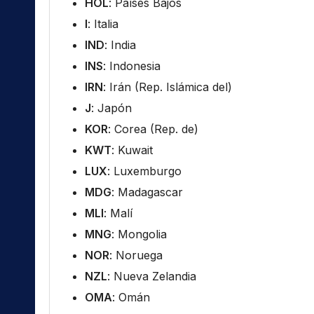
HOL
: Países Bajos
I
: Italia
IND
: India
INS
: Indonesia
IRN
: Irán (Rep. Islámica del)
J
: Japón
KOR
: Corea (Rep. de)
KWT
: Kuwait
LUX
: Luxemburgo
MDG
: Madagascar
MLI
: Malí
MNG
: Mongolia
NOR
: Noruega
NZL
: Nueva Zelandia
OMA
: Omán